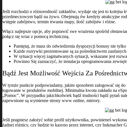
Jeśli rozchodzi o różnorodność zakładów, wydaje się jest to kolejn
przedmeczowym bądź na żywo. Obejmują ów kredyty atrakcyjne rodzaje
wstępie zabójstwo, termin trwania mapy, ilość zabójstw i różne.
Włącz najlepsze opcje, aby poprawić swe wrażenia spośród obstawia
połącz się wraz z pomocą techniczną.
Pamiętaj, że masz do odwiedzenia dyspozycji bonusy nie tylko 
Każde rozrywki prezentowane są za pośrednictwem zaufanych
W sytuacji więcej zagmatwanych sytuacji, wskazane jest rozważ
Powinno Się zaznaczyć, że instalacja oprogramowania zewnętr
Bądź Jest Możliwość Wejścia Za Pośrednic
W tymże punkcie podpowiadamy, jakim sposobem zalogować się do G
logowanie w produktów mobilnej. Minimalna kwota zakładu na eSport j
„Pomoc”. W przypadku jakichkolwiek bądź trudności bądź pytań nal
zapewnione są wymienne strony www online, mirrory.
Jeśli pragniesz założyć sobie profil użytkownika, powinieneś wyko
żadnej różnicy, czy będzie to kasyno przez internet, czy bukmac