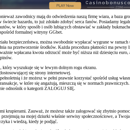
onieważ zawodnicy mają do odwiedzenia naszą firmę wiara, a baza g
świecie hazardu, to już zdołało zdobyć serca fanów. Posiadamy legal
autów, w który sposób i osób lubiących obstawiać w zakłady bukmach
 spośród formalnej witryny GGbet.
ziału bezpieczeństwa, można swobodnie wypłacać wygrane w ramach us
ia na przetworzenie środków. Każda procedura płatności ma pewny limi
eważnie wpłacana kwota odrzucić może być niższa niż dziesięciu euro
spinów.
a, który wyszukuje się w lewym dolnym rogu ekranu.
ostosowującej się strony internetowej.
obą pełnoletnią i że możesz w pełni prawnie korzystać spośród usług w
 transakcje, w które się angażują, mieszczą się w normach prawniczych.
rynie odnośnik o kategorii ZALOGUJ SIĘ.
ymi krupierami. Zauważ, że możesz także zalogować się zbytnio pomoc
n przejmują na mojej dziurki właśnie serwisy społecznościowe, a Tw
yka i wiedzą, kiedy je podjąć.