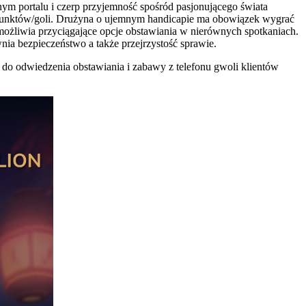
snym portalu i czerp przyjemność spośród pasjonującego świata
e punktów/goli. Drużyna o ujemnym handicapie ma obowiązek wygrać
żliwia przyciągające opcje obstawiania w nierównych spotkaniach.
ia bezpieczeństwo a także przejrzystość sprawie.
do odwiedzenia obstawiania i zabawy z telefonu gwoli klientów