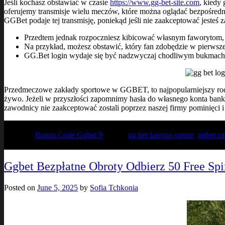
Jeśli kochasz obstawiać w czasie
https://www.gg-bet-site.com
, kiedy
oferujemy transmisje wielu meczów, które można oglądać bezpośredni
GGBet podaje tej transmisję, poniekąd jeśli nie zaakceptować jesteś z
Przedtem jednak rozpoczniesz kibicować własnym faworytom, 
Na przykład, możesz obstawić, który fan zdobędzie w pierwsze
GG.Bet login wydaje się być nadzwyczaj chodliwym bukmac
Przedmeczowe zakłady sportowe w GGBET, to najpopularniejszy rodza
żywo. Jeżeli w przyszłości zapomnimy hasła do własnego konta bank
zawodnicy nie zaakceptować zostali poprzez naszej firmy pominięci 
Posted in
Bonus Code Ggbet 9
Tagged
gg bet kasyno opinie
,
ggbet ca
Ggbet Bezpłatne Obroty Odbierz 50 Free Sp
Posted on
June 5, 2025
by
Sofia Tchkonia