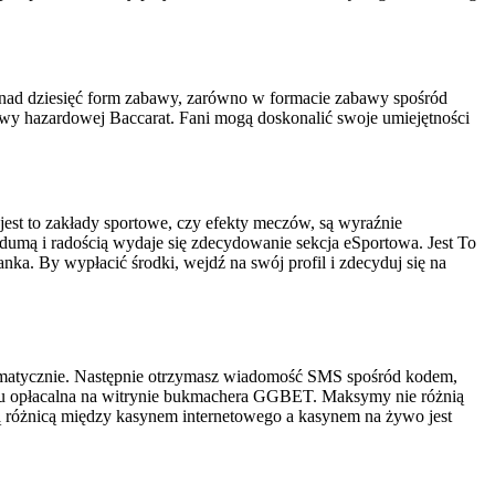
 ponad dziesięć form zabawy, zarówno w formacie zabawy spośród
bawy hazardowej Baccarat. Fani mogą doskonalić swoje umiejętności
jest to zakłady sportowe, czy efekty meczów, są wyraźnie
dumą i radością wydaje się zdecydowanie sekcja eSportowa. Jest To
ka. By wypłacić środki, wejdź na swój profil i zdecyduj się na
tomatycznie. Następnie otrzymasz wiadomość SMS spośród kodem,
niu opłacalna na witrynie bukmachera GGBET. Maksymy nie różnią
 różnicą między kasynem internetowego a kasynem na żywo jest