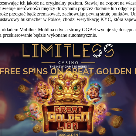
zesuwając ich jakość na oryginalny poziom. Stawiaj na e-sport na wła
y niweluje nierówności między drużynami poprzez dodanie lub odjęci
oże przegrać bądź zremisować, zachowując pewną stratę punktów. Umo
 ustawowy bukmacher w Polsce, chodzi weryfikację KYC, która zapewn
 układem Mobilne. Mobilna edycja strony GGBet wydaje się dostępna 
 a przekierowanie będzie wykonane automatycznie.