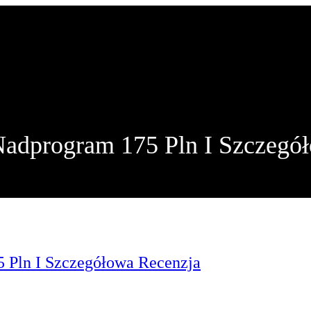
Nadprogram 175 Pln I Szczegó
 Pln I Szczegółowa Recenzja