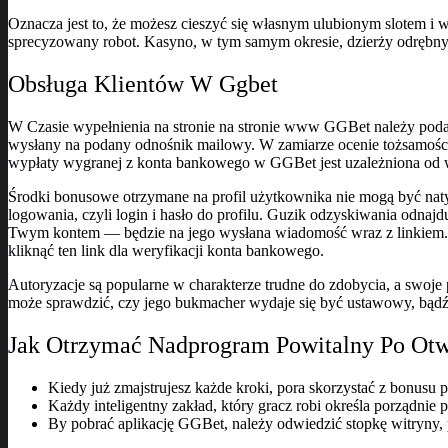
Oznacza jest to, że możesz cieszyć się własnym ulubionym slotem i
sprecyzowany robot. Kasyno, w tym samym okresie, dzierży odrębny 
Obsługa Klientów W Ggbet
W Czasie wypełnienia na stronie na stronie www GGBet należy podać 
wysłany na podany odnośnik mailowy. W zamiarze ocenie tożsamośc
wypłaty wygranej z konta bankowego w GGBet jest uzależniona od wyb
Środki bonusowe otrzymane na profil użytkownika nie mogą być nat
logowania, czyli login i hasło do profilu. Guzik odzyskiwania odnaj
Twym kontem — będzie na jego wysłana wiadomość wraz z linkiem. On
kliknąć ten link dla weryfikacji konta bankowego.
Autoryzacje są popularne w charakterze trudne do zdobycia, a swoje 
może sprawdzić, czy jego bukmacher wydaje się być ustawowy, bądź n
Jak Otrzymać Nadprogram Powitalny Po Otw
Kiedy już zmajstrujesz każde kroki, pora skorzystać z bonusu 
Każdy inteligentny zakład, który gracz robi określa porządnie
By pobrać aplikację GGBet, należy odwiedzić stopkę witryny, 