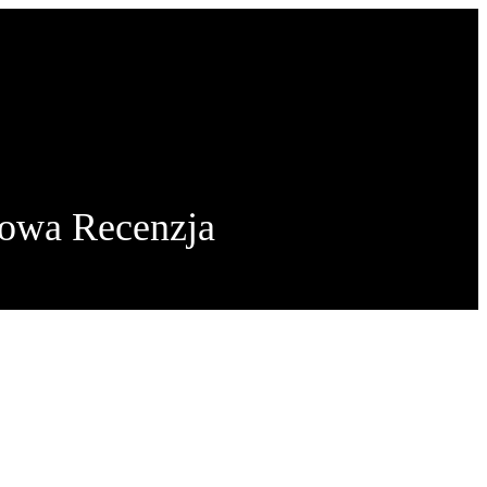
łowa Recenzja