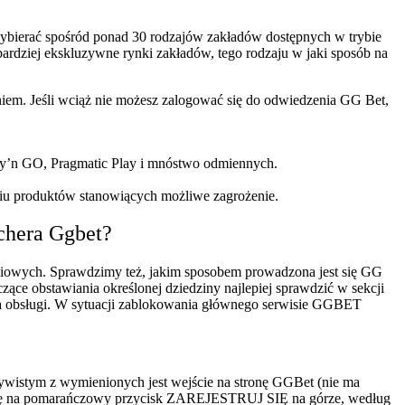
 wybierać spośród ponad 30 rodzajów zakładów dostępnych w trybie
ardziej ekskluzywne rynki zakładów, tego rodzaju w jaki sposób na
iem. Jeśli wciąż nie możesz zalogować się do odwiedzenia GG Bet,
ay’n GO, Pragmatic Play i mnóstwo odmiennych.
niu produktów stanowiących możliwe zagrożenie.
chera Ggbet?
iowych. Sprawdzimy też, jakim sposobem prowadzona jest się GG
ące obstawiania określonej dziedziny najlepiej sprawdzić w sekcji
nia obsługi. W sytuacji zablokowania głównego serwisie GGBET
zywistym z wymienionych jest wejście na stronę GGBet (nie ma
uwagę na pomarańczowy przycisk ZAREJESTRUJ SIĘ na górze, według