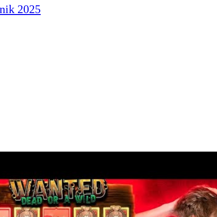
nik 2025