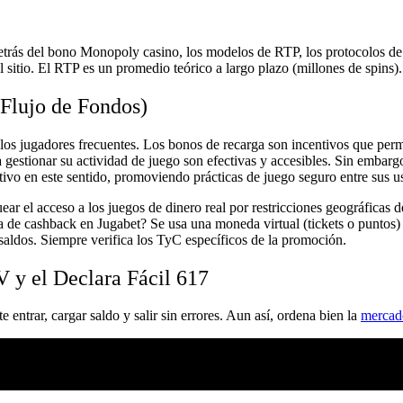
 detrás del bono Monopoly casino, los modelos de RTP, los protocolos 
 sitio. El RTP es un promedio teórico a largo plazo (millones de spins).
(Flujo de Fondos)
los jugadores frecuentes. Los bonos de recarga son incentivos que permit
 gestionar su actividad de juego son efectivas y accesibles. Sin embarg
vo en este sentido, promoviendo prácticas de juego seguro entre sus us
uear el acceso a los juegos de dinero real por restricciones geográficas 
de cashback en Jugabet? Se usa una moneda virtual (tickets o puntos) 
s saldos. Siempre verifica los TyC específicos de la promoción.
 y el Declara Fácil 617
 entrar, cargar saldo y salir sin errores. Aun así, ordena bien la
mercad