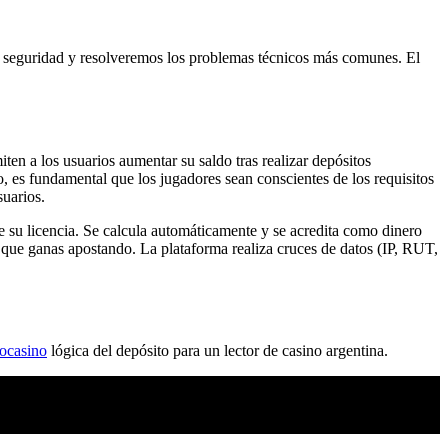
de seguridad y resolveremos los problemas técnicos más comunes. El
en a los usuarios aumentar su saldo tras realizar depósitos
o, es fundamental que los jugadores sean conscientes de los requisitos
uarios.
de su licencia. Se calcula automáticamente y se acredita como dinero
que ganas apostando. La plataforma realiza cruces de datos (IP, RUT,
ocasino
lógica del depósito para un lector de casino argentina.