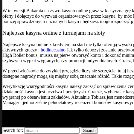
W tej wersji Bakarata na żywo kasyno online grasz w klasyczną grę 
oferty i dołączyć do wyzwań organizowanych przez kasyna, by móc ko
poniżej sprawdzonych i uznanych kasyn i będziesz mógł rozpocząć g
Najlepsze kasyna online z turniejami na sloty
Najlepsze kasyna online z kredytem na start nie tylko oferują wysoki
aktywnych graczy .
hotlinecasino
Jak tylko depozyt zostanie przetw
High Roller bonus, musisz najpierw otworzyć konto i dokonać mini
szybszych wypłat wygranych, czy promocji indywidualnych. Gracz, k
W przeciwieństwie do zwykłej gry, gdzie liczy się szczęście, tutaj 
dostępne nagrody mogą się między sobą znacznie różnić. Takie rozgr
Weryfikację wiarygodności kasyna należy zacząć od sprawdzenia certyf
działalność kasyna jest uczciwa i przejrzysta. Gracze, wybierając kasy
wygranej po obstawieniu zakładów. Aktualnie Tobiasz jest menedżer
Manager i jednocześnie pełnoetatowy recenzent bonusów kasynowy
Posted in Uncategorized
Search for: