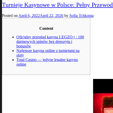
Turnieje Kasynowe w Polsce: Pełny Przewod
Posted on
April 6, 2022
April 22, 2026
by
Sofia Tchkonia
Content
Oficjalny przegląd kasyna LEGZO ( : 100
darmowych spinów bez depozytu i
bonusów
Najlepsze kasyna online z turniejami na
sloty
Total Casino — jedyne legalne kasyno
online