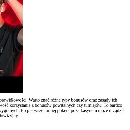
j prawidłowości. Warto znać różne typy bonusów oraz zasady ich
iwość korzystania z bonusów powitalnych czy turniejów. To bardzo
y wygranych. Po pierwsze turniej pokera poza kasynem może urządzić
iowizyjny.