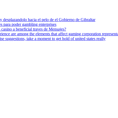
ey desplazandolo hacia el pelo de el Gobierno de Gibraltar
es para poder gambling enterprises
 casino a beneficial traves de Mensajes?
ience are among the elements that affect gaming corporation representat
e suggestions, take a moment to get hold of united states really