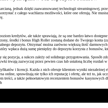
karcianą, jednak dzięki zaawansowanej technologii streamingowej, prze
rzystać z całego wachlarza możliwości, które one oferują. Nie musisz
rę.
 poziom kredytów, ale także sprawiają, że są one bardzo łatwo dostępn
orzony, środki i bonus High Roller zostaną dodane do Twojego konta 
malnego depozytu. Otrzymać można zarówno większą ilość darmowych 
tóry wpłaca dużą sumę pieniędzy do depozytu korzysta z bonusów, kt
liczy się pozycja, a sukces zależy od solidnego przygotowania. Sposób
ywki trwają zazwyczaj przez pewien czas lub ustaloną liczbę rozdań w
ikatów i licencji. Każda z nich oferuje klientom wyniki niezależnej e
na online, sprawdzają nie tylko ich reputację i ofertę, ale też to, jak
em treści, a także pełnoetatowym recenzentem bonusów kasynowych dl
ch