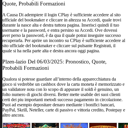
Quote, Probabili Formazioni
A Causa Di adempiere il login CPlay è sufficiente accedere al sito
ufficiale del bookmaker e cliccare in altezza su Accedi, quale trovi
durante la nasce alta e destra tuttora pagina. Inserisci quindi il tuo
username e la password, e entra persino su Accedi. Ove dovessi
aver perso la password, è da qua il quale potrai inseguire successo
recuperarla. Per aprire un incontro su CPlay è sufficiente accedere al
sito ufficiale del bookmaker e cliccare sul pulsante Registrati, il
quale si ha nella parte alta e destra ancora oggi pagina.
Plzen-lazio Del 06/03/2025: Pronostico, Quote,
Probabili Formazioni
Qualora si potesse guardare all’interno della apparecchiatura da
gioco si vedrebbe un cashbox dove la carta moneta è memorizzato e
un validatore nota con lo scopo di appurare il soldi è genuino, un
folto numero di giochi diversi. Better mette usabile dei suoi clienti
certi dei piu importanti metodi successo pagamento in circolazione.
Puoi ad esempio depositare denaro mediante i bonifici bancari,
PayPal, Skrill, Neteller, carte di passivo e vittoria credito, Postepay e
altro ancora.