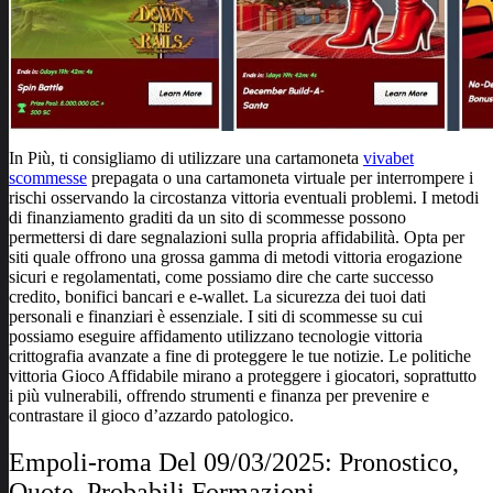
In Più, ti consigliamo di utilizzare una cartamoneta
vivabet
scommesse
prepagata o una cartamoneta virtuale per interrompere i
rischi osservando la circostanza vittoria eventuali problemi. I metodi
di finanziamento graditi da un sito di scommesse possono
permettersi di dare segnalazioni sulla propria affidabilità. Opta per
siti quale offrono una grossa gamma di metodi vittoria erogazione
sicuri e regolamentati, come possiamo dire che carte successo
credito, bonifici bancari e e-wallet. La sicurezza dei tuoi dati
personali e finanziari è essenziale. I siti di scommesse su cui
possiamo eseguire affidamento utilizzano tecnologie vittoria
crittografia avanzate a fine di proteggere le tue notizie. Le politiche
vittoria Gioco Affidabile mirano a proteggere i giocatori, soprattutto
i più vulnerabili, offrendo strumenti e finanza per prevenire e
contrastare il gioco d’azzardo patologico.
Empoli-roma Del 09/03/2025: Pronostico,
Quote, Probabili Formazioni