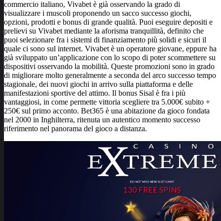
commercio italiano, Vivabet è già osservando la grado di
visualizzare i muscoli proponendo un sacco successo giochi,
opzioni, prodotti e bonus di grande qualità. Puoi eseguire depositi e
prelievi su Vivabet mediante la aforisma tranquillità, definito che
puoi selezionare fra i sistemi di finanziamento più solidi e sicuri il
quale ci sono sul internet. Vivabet è un operatore giovane, eppure ha
già sviluppato un’applicazione con lo scopo di poter scommettere su
dispositivi osservando la mobilità. Queste promozioni sono in grado
di migliorare molto generalmente a seconda del arco successo tempo
stagionale, dei nuovi giochi in arrivo sulla piattaforma e delle
manifestazioni sportive del attimo. Il bonus Sisal è fra i più
vantaggiosi, in come permette vittoria scegliere tra 5.000€ subito +
250€ sul primo acconto. Bet365 è una abitazione da gioco fondata
nel 2000 in Inghilterra, ritenuta un autentico momento successo
riferimento nel panorama del gioco a distanza.