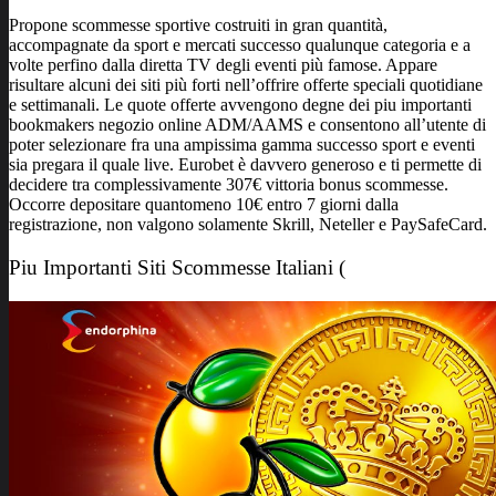
Propone scommesse sportive costruiti in gran quantità,
accompagnate da sport e mercati successo qualunque categoria e a
volte perfino dalla diretta TV degli eventi più famose. Appare
risultare alcuni dei siti più forti nell’offrire offerte speciali quotidiane
e settimanali. Le quote offerte avvengono degne dei piu importanti
bookmakers negozio online ADM/AAMS e consentono all’utente di
poter selezionare fra una ampissima gamma successo sport e eventi
sia pregara il quale live. Eurobet è davvero generoso e ti permette di
decidere tra complessivamente 307€ vittoria bonus scommesse.
Occorre depositare quantomeno 10€ entro 7 giorni dalla
registrazione, non valgono solamente Skrill, Neteller e PaySafeCard.
Piu Importanti Siti Scommesse Italiani (