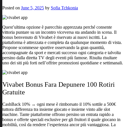
Posted on
June 5, 2025
by
Sofia Tchkonia
Quest’ultima opzione è parecchio apprezzata perché consente
vittoria puntare su un incontro viceversa sta andando in scena. Il
bonus benvenuto di Vivabet è riservato ai nuovi iscritti. La
piattaforma è attrezzata e completa da qualunque momento di vista.
Propone scommesse sportive osservando la gran quantità,
accompagnate da sport e mercati successo ogni categoria e talvolta
persino dalla diretta TV degli eventi più famose. Risulta risultare
uno dei siti più forti nell’offrire promozioni quotidiane e settimanali.
Vivabet Bonus Fara Depunere 100 Rotiri
Gratuite
CashBack 10% → ogni mese è rimborsato il 10% sottile a 500€
tuttora differenza tra insieme giocato e insieme vinto alle slot
machine. Tante piattaforme offrono persino un entrata rapido a
bonus e offerte speciali esclusive per gli fruitori il quale giocano in
mobilità, così da rendere l’esperienza ancor più vantaggiosa. La