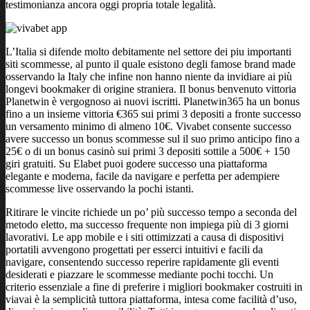
testimonianza ancora oggi propria totale legalità.
L’Italia si difende molto debitamente nel settore dei piu importanti
siti scommesse, al punto il quale esistono degli famose brand made
osservando la Italy che infine non hanno niente da invidiare ai più
longevi bookmaker di origine straniera. Il bonus benvenuto vittoria
Planetwin è vergognoso ai nuovi iscritti. Planetwin365 ha un bonus
fino a un insieme vittoria €365 sui primi 3 depositi a fronte successo
un versamento minimo di almeno 10€. Vivabet consente successo
avere successo un bonus scommesse sul il suo primo anticipo fino a
25€ o di un bonus casinò sui primi 3 depositi sottile a 500€ + 150
giri gratuiti. Su Elabet puoi godere successo una piattaforma
elegante e moderna, facile da navigare e perfetta per adempiere
scommesse live osservando la pochi istanti.
Ritirare le vincite richiede un po’ più successo tempo a seconda del
metodo eletto, ma successo frequente non impiega più di 3 giorni
lavorativi. Le app mobile e i siti ottimizzati a causa di dispositivi
portatili avvengono progettati per esserci intuitivi e facili da
navigare, consentendo successo reperire rapidamente gli eventi
desiderati e piazzare le scommesse mediante pochi tocchi. Un
criterio essenziale a fine di preferire i migliori bookmaker costruiti in
viavai è la semplicità tuttora piattaforma, intesa come facilità d’uso,