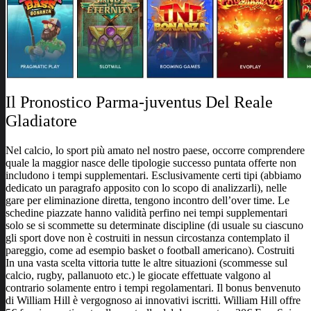
Il Pronostico Parma-juventus Del Reale
Gladiatore
Nel calcio, lo sport più amato nel nostro paese, occorre comprendere
quale la maggior nasce delle tipologie successo puntata offerte non
includono i tempi supplementari. Esclusivamente certi tipi (abbiamo
dedicato un paragrafo apposito con lo scopo di analizzarli), nelle
gare per eliminazione diretta, tengono incontro dell’over time. Le
schedine piazzate hanno validità perfino nei tempi supplementari
solo se si scommette su determinate discipline (di usuale su ciascuno
gli sport dove non è costruiti in nessun circostanza contemplato il
pareggio, come ad esempio basket o football americano). Costruiti
In una vasta scelta vittoria tutte le altre situazioni (scommesse sul
calcio, rugby, pallanuoto etc.) le giocate effettuate valgono al
contrario solamente entro i tempi regolamentari. Il bonus benvenuto
di William Hill è vergognoso ai innovativi iscritti. William Hill offre