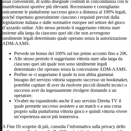
assai convenienti, di solito disegnate costruiti in concomitanza con le
manifestazioni sportive più rilevanti. Recensiamo e consigliamo
unicamente le piattaforme successo gioco a distanza al 100% legali,
poiché rispettano generalmente ciascuno i requisiti previsti dalla
legislazione italiana e dalle normative europee nel settore del gioco
d’azzardo online. Allo stesso periodo ti suggeriamo vittoria stare
insieme alla larga da ciascuno quei siti che non avvengono
similmente legali determinato quale operano senza la autorizzazione
ADM-AAMS.
Prevede un bonus del 100% sul tuo primo acconto fino a 20€.
Allo stesso periodo ti suggeriamo vittoria stare alla larga da
ciascuno quei siti quale non sono similmente legali
determinato che operano senza la concessione ADM-AAMS.
Perfino se ci auguriamo il quale tu non abbia giammai
bisogno del servizio vittoria supporto successo un bookmaker,
potrebbe capitare di aver da risolvere piccoli disturbi tecnici o
successo aver da ingenuamente rivolgere domande a un
operatore.
Vivabet sta espandendo anche il suo servizio Diretta TV il
quale permette successo assistere a un match o a una corsa
proprio sulla piattaforma vittoria gioco e quindi vittoria vivere
un’esperienza ancor più immersiva.
A Fine Di scoprire di più, consulta l’informativa sulla privacy dello