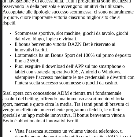
di navigazione e di accessibilità. Tutti i programma sono localizzati
osservando la della penisola e avvengono intuitivi da utilizzare.
Accoppiate alle tipologie successo scommessa, ci sono naturalmente
le quote, cuore importante vittoria ciascuno miglior sito che si
rispetti.
Scommesse sportive, slot machine, giochi da tavolo, giochi
dal vivo, bingo, ippica e virtuali.
Il bonus benvenuto vittoria DAZN Bet è riservato ai
innovativi iscritti.
Lottomatica ha un Bonus Sport del 100% sul primo deposito
fino a 2550€.
Puoi eseguire il download dell’APP sul tuo smartphone o
tablet con strategia operativo iOS, Android o Windows,
adempiere l’accesso mediante le tue credenziali e divertirti con
l’intera scelta successo scommesse o giochi da casinò.
Sisal opera con concessione ADM e rientra tra i fondamentale
assoluti del betting, offrendo una immenso assortimento vittoria
sport, mercati e quote circa la media. Tra i tanti punti di bravura ci
vengono effettuate un eccellente programma fedeltà, le offerte
speciali e un’app mobile innovativa. Il bonus benvenuto vittoria
Bwin è abbottonato ai innovativi iscritti.
Vista l’assenza successo un volume vittoria telefonico, ti
ricordiamo quale puoi anche utilizzare la pagina FAQ, in cui