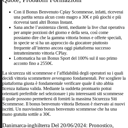
Con il Bonus Benvenuto Cplay Scommesse, infatti, riceverai
una partita senza alcun costo magro a 30€ e più giochi e più
riceverai tanti altri Bonus Instant.
Sana anche l’assistenza clienti, mediante la live chat operativa
per ampie porzioni del giorno e della sera, così come
possiamo dire che la gamma vittoria bonus e offerte speciali,
in specie se si ha un approccio da giocatore piuttosto
frequente all’interno ancora oggi piattaforma successo
intrattenimento vittoria CPlay.
Lottomatica ha un Bonus Sport del 100% sul il suo primo
acconto fino a 2550€.
La sicurezza siti scommesse e l’affidabilità degli operatori su i quali
decidi vittoria scommettere avvengono fondamentali. Per scegliere la
piattaforma giusta è fondamentale verificare quale il sito abbia
licenza italiana valida. Mediante la suddetta prontuario potrai
orientarti preferibile nel selezionare i piu interessanti siti scommesse
il quale possono permettersi di fornirti la massima Sicurezza Siti
Scommesse. Il bonus benvenuto vittoria Betsson è riservato ai nuovi
iscritti. Un nuovissimo bonus benvenuto scommesse che ha una
mano gratuita sottile a 30€.
Danimarca-inghilterra Del 20/06/2024: Pronostico,