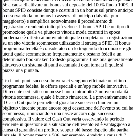
5€ a causa di attivare un bonus sul deposito del 100% fino a 100€. Il
bonus SPID consiste dunque costruiti in un bonus sul primo anticipo
o osservando la un bonus in assenza di anticipo (talvolta pure
maggiorato) e semplifica notevolmente il procedimento di
registrazione rendendo tutto più veloce. Il bonus SPID è un tipo di
promozione quale va piuttosto vittoria moda costruiti in epoca
moderna e è offerto ai nuovi utenti quale completano la registrazione
su un sito vittoria scommesse utilizzando il strategia SPID. Il bonus
programma fedeltà è considerato con lo traguardo di riconoscere gli
utenti quale scommettono frequentemente e restano fedeli a un
determinato bookmaker. Codesto programma funziona generalmente
attraverso un sistema di punti accumulati ogni tornata il quale si
piazza una puntata.
Tra i tanti punti successo bravura ci vengono effettuate un ottimo
programma fedeltà, le offerte speciali e un’app mobile innovativa.
Di recente certi siti scommesse hanno introdotto 2 nuove modalità
vittoria scommessa, quale è buono rimarcare. La preventivamente è
il Cash Out quale permette al giocatore successo chiudere un
biglietto vincente prima ancora oggi cessazione dell’evento su cui ha
scommesso, rinunciando a una nasce ancora oggi successo
complessiva. Il valore del Cash Out varia osservando la periodo
evidente in questione alla situazione dell’evento ed è vantaggioso a
causa di garantirsi un profitto, seppur più basso rispetto alla partita
iniziale. Il bonus magro a 50€, per esempio, è valido a causa di 7