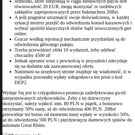
Jednostki, które zdeponują w ciągu niedawnych pięciu dób
równowartość 20 EUR, mogą skorzystać ze osobliwych
zakładów zaproponowanych przez bukmachera 20Bet.
A jeśli pragniesz urozmaicić swoje doświadczenia, w każdej
sytuacji możesz przejść do odwiedzenia konsol kasynowych i
wybrać spośród klasycznych slotów bądź nowoczesnych gier
online.
Gracze według rejestracji mechanicznie przydzielani są do
odwiedzenia głównego pułapu.
Trzeba przewidzieć efekt 10 wydarzeń, żeby odebrać
chociażby 4500 zł!
Jednak operator wraz z pewnością w przyszłości zdecyduje
się na dodatnie tak zaawansowanej oferty.
Natomiast na urzędowej stronie znajduje się wiadomość, iż w
wypadku pozostałej wpłaty usługodawca ten prosi o kod
DEP2.
Wydaje Się jest to cotygodniowa promocja zadedykowana gwoli
zarejestrowanych użytkowników. Żeby z tej dziewczyny
skorzystać, należy wpłacić min. 80 PLN w piątek, a bonusowo
otrzymamy 50% sumy, aż do odwiedzenia 400 PLN. 20Bet
przewiduje też bonus od momentu innej wpłaty w wysokości 50%,
aż do odwiedzenia 500 PLN i pięćdziesięciu darmowych spinów do
automatu Great Rhino.