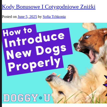
Kody Bonusowe I Cotygodniowe Zniżki
Posted on
June 5, 2025
by
Sofia Tchkonia