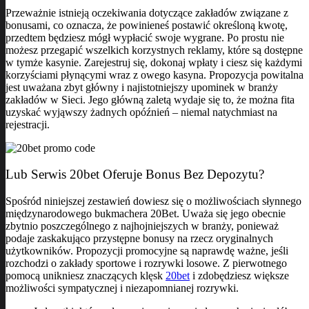
Przeważnie istnieją oczekiwania dotyczące zakładów związane z
bonusami, co oznacza, że powinieneś postawić określoną kwotę,
przedtem będziesz mógł wypłacić swoje wygrane. Po prostu nie
możesz przegapić wszelkich korzystnych reklamy, które są dostępne
w tymże kasynie. Zarejestruj się, dokonaj wpłaty i ciesz się każdymi
korzyściami płynącymi wraz z owego kasyna. Propozycja powitalna
jest uważana zbyt główny i najistotniejszy upominek w branży
zakładów w Sieci. Jego główną zaletą wydaje się to, że można fita
uzyskać wyjąwszy żadnych opóźnień – niemal natychmiast na
rejestracji.
Lub Serwis 20bet Oferuje Bonus Bez Depozytu?
Spośród niniejszej zestawień dowiesz się o możliwościach słynnego
międzynarodowego bukmachera 20Bet. Uważa się jego obecnie
zbytnio poszczególnego z najhojniejszych w branży, ponieważ
podaje zaskakująco przystępne bonusy na rzecz oryginalnych
użytkowników. Propozycji promocyjne są naprawdę ważne, jeśli
rozchodzi o zakłady sportowe i rozrywki losowe. Z pierwotnego
pomocą unikniesz znaczących klęsk
20bet
i zdobędziesz większe
możliwości sympatycznej i niezapomnianej rozrywki.