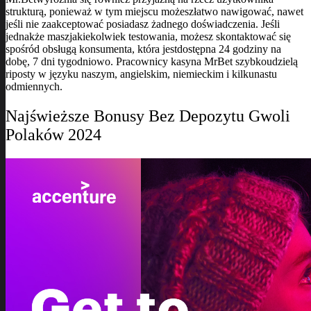
strukturą, ponieważ w tym miejscu możeszłatwo nawigować, nawet
jeśli nie zaakceptować posiadasz żadnego doświadczenia. Jeśli
jednakże maszjakiekolwiek testowania, możesz skontaktować się
spośród obsługą konsumenta, która jestdostępna 24 godziny na
dobę, 7 dni tygodniowo. Pracownicy kasyna MrBet szybkoudzielą
riposty w języku naszym, angielskim, niemieckim i kilkunastu
odmiennych.
Najświeższe Bonusy Bez Depozytu Gwoli
Polaków 2024