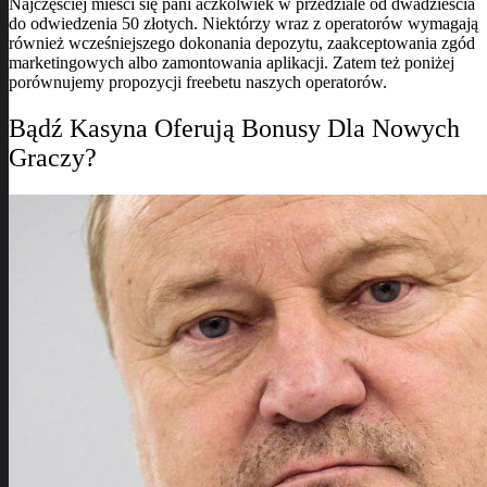
Najczęściej mieści się pani aczkolwiek w przedziale od dwadzieścia
do odwiedzenia 50 złotych. Niektórzy wraz z operatorów wymagają
również wcześniejszego dokonania depozytu, zaakceptowania zgód
marketingowych albo zamontowania aplikacji. Zatem też poniżej
porównujemy propozycji freebetu naszych operatorów.
Bądź Kasyna Oferują Bonusy Dla Nowych
Graczy?