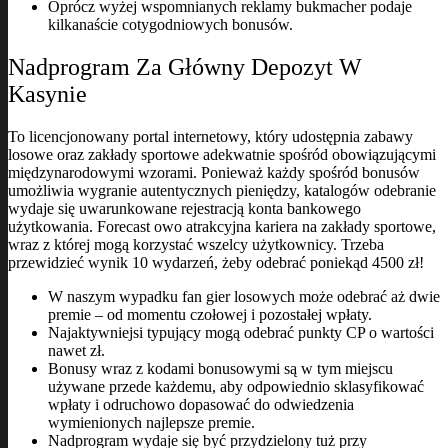
Oprócz wyżej wspomnianych reklamy bukmacher podaje
kilkanaście cotygodniowych bonusów.
Nadprogram Za Główny Depozyt W
Kasynie
To licencjonowany portal internetowy, który udostępnia zabawy
losowe oraz zakłady sportowe adekwatnie spośród obowiązującymi
międzynarodowymi wzorami. Ponieważ każdy spośród bonusów
umożliwia wygranie autentycznych pieniędzy, katalogów odebranie
wydaje się uwarunkowane rejestracją konta bankowego
użytkowania. Forecast owo atrakcyjna kariera na zakłady sportowe,
wraz z której mogą korzystać wszelcy użytkownicy. Trzeba
przewidzieć wynik 10 wydarzeń, żeby odebrać poniekąd 4500 zł!
W naszym wypadku fan gier losowych może odebrać aż dwie
premie – od momentu czołowej i pozostałej wpłaty.
Najaktywniejsi typujący mogą odebrać punkty CP o wartości
nawet zł.
Bonusy wraz z kodami bonusowymi są w tym miejscu
używane przede każdemu, aby odpowiednio sklasyfikować
wpłaty i odruchowo dopasować do odwiedzenia
wymienionych najlepsze premie.
Nadprogram wydaje się być przydzielony tuż przy