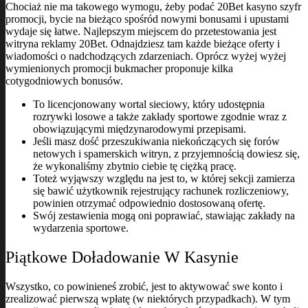
Chociaż nie ma takowego wymogu, żeby podać 20Bet kasyno szyfr
promocji, bycie na bieżąco spośród nowymi bonusami i upustami
wydaje się łatwe. Najlepszym miejscem do przetestowania jest
witryna reklamy 20Bet. Odnajdziesz tam każde bieżące oferty i
wiadomości o nadchodzących zdarzeniach. Oprócz wyżej wyżej
wymienionych promocji bukmacher proponuje kilka
cotygodniowych bonusów.
To licencjonowany wortal sieciowy, który udostępnia
rozrywki losowe a także zakłady sportowe zgodnie wraz z
obowiązującymi międzynarodowymi przepisami.
Jeśli masz dość przeszukiwania niekończących się forów
netowych i spamerskich witryn, z przyjemnością dowiesz się,
że wykonaliśmy zbytnio ciebie tę ciężką pracę.
Toteż wyjąwszy względu na jest to, w której sekcji zamierza
się bawić użytkownik rejestrujący rachunek rozliczeniowy,
powinien otrzymać odpowiednio dostosowaną ofertę.
Swój zestawienia mogą oni poprawiać, stawiając zakłady na
wydarzenia sportowe.
Piątkowe Doładowanie W Kasynie
Wszystko, co powinieneś zrobić, jest to aktywować swe konto i
zrealizować pierwszą wpłatę (w niektórych przypadkach). W tym