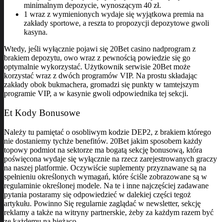
minimalnym depozycie, wynoszącym 40 zł.
1 wraz z wymienionych wydaje się wyjątkowa premia na
zakłady sportowe, a reszta to propozycji depozytowe gwoli
kasyna.
Wtedy, jeśli wyłącznie pojawi się 20Bet casino nadprogram z
brakiem depozytu, owo wraz z pewnością powiedzie się go
optymalnie wykorzystać. Użytkownik serwisie 20Bet może
korzystać wraz z dwóch programów VIP. Na prostu składając
zakłady obok bukmachera, gromadzi się punkty w tamtejszym
programie VIP, a w kasynie gwoli odpowiednika tej sekcji.
Et Kody Bonusowe
Należy tu pamiętać o osobliwym kodzie DEP2, z brakiem którego
nie dostaniemy tychże benefitów. 20Bet jakim sposobem każdy
topowy podmiot na sektorze ma bogatą sekcję bonusową, która
poświęcona wydaje się wyłącznie na rzecz zarejestrowanych graczy
na naszej platformie. Oczywiście suplementy przyznawane są na
spełnieniu określonych wymagań, które ściśle zobrazowane są w
regulaminie określonej modele. Na te i inne najczęściej zadawane
pytania postaramy się odpowiedzieć w dalekiej części tegoż
artykułu. Powinno Się regularnie zaglądać w newsletter, sekcję
reklamy a także na witryny partnerskie, żeby za każdym razem być
ze każdemu na bieżąco.