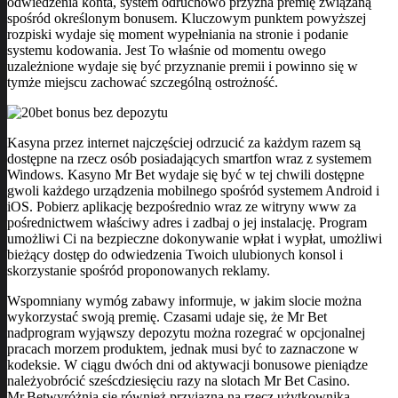
odwiedzenia konta, system odruchowo przyzna premię związaną
spośród określonym bonusem. Kluczowym punktem powyższej
rozpiski wydaje się moment wypełniania na stronie i podanie
systemu kodowania. Jest To właśnie od momentu owego
uzależnione wydaje się być przyznanie premii i powinno się w
tymże miejscu zachować szczególną ostrożność.
Kasyna przez internet najczęściej odrzucić za każdym razem są
dostępne na rzecz osób posiadających smartfon wraz z systemem
Windows. Kasyno Mr Bet wydaje się być w tej chwili dostępne
gwoli każdego urządzenia mobilnego spośród systemem Android i
iOS. Pobierz aplikację bezpośrednio wraz ze witryny www za
pośrednictwem właściwy adres i zadbaj o jej instalację. Program
umożliwi Ci na bezpieczne dokonywanie wpłat i wypłat, umożliwi
bieżący dostęp do odwiedzenia Twoich ulubionych konsol i
skorzystanie spośród proponowanych reklamy.
Wspomniany wymóg zabawy informuje, w jakim slocie można
wykorzystać swoją premię. Czasami udaje się, że Mr Bet
nadprogram wyjąwszy depozytu można rozegrać w opcjonalnej
pracach morzem produktem, jednak musi być to zaznaczone w
kodeksie. W ciągu dwóch dni od aktywacji bonusowe pieniądze
należyobrócić sześcdziesięciu razy na slotach Mr Bet Casino.
Mr.Betwyróżnia się również przyjazną na rzecz użytkownika