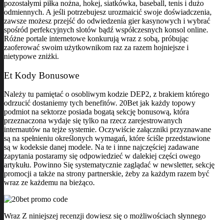
pozostałymi piłka nożna, hokej, siatkówka, baseball, tenis i dużo
odmiennych. A jeśli potrzebujesz urozmaicić swoje doświadczenia,
zawsze możesz przejść do odwiedzenia gier kasynowych i wybrać
spośród perfekcyjnych slotów bądź współczesnych konsol online.
Różne portale internetowe konkurują wraz z sobą, próbując
zaoferować swoim użytkownikom raz za razem hojniejsze i
nietypowe zniżki.
Et Kody Bonusowe
Należy tu pamiętać o osobliwym kodzie DEP2, z brakiem którego
odrzucić dostaniemy tych benefitów. 20Bet jak każdy topowy
podmiot na sektorze posiada bogatą sekcję bonusową, która
przeznaczona wydaje się tylko na rzecz zarejestrowanych
internautów na tejże systemie. Oczywiście załączniki przyznawane
są na spełnieniu określonych wymagań, które ściśle przedstawione
są w kodeksie danej modele. Na te i inne najczęściej zadawane
zapytania postaramy się odpowiedzieć w dalekiej części owego
artykułu. Powinno Się systematycznie zaglądać w newsletter, sekcję
promocji a także na strony partnerskie, żeby za każdym razem być
wraz ze każdemu na bieżąco.
Wraz Z niniejszej recenzji dowiesz się o możliwościach słynnego