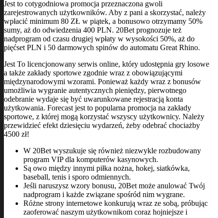
Jest to cotygodniowa promocja przeznaczona gwoli
zarejestrowanych użytkowników. Aby z pani a skorzystać, należy
wpłacić minimum 80 ZŁ w piątek, a bonusowo otrzymamy 50%
sumy, aż do odwiedzenia 400 PLN. 20Bet prognozuje też
nadprogram od czasu drugiej wpłaty w wysokości 50%, aż do
pięćset PLN i 50 darmowych spinów do automatu Great Rhino.
Jest To licencjonowany serwis online, który udostępnia gry losowe
a także zakłady sportowe zgodnie wraz z obowiązującymi
międzynarodowymi wzorami. Ponieważ każdy wraz z bonusów
umożliwia wygranie autentycznych pieniędzy, pierwotnego
odebranie wydaje się być uwarunkowane rejestracją konta
użytkowania. Forecast jest to popularna promocja na zakłady
sportowe, z której mogą korzystać wszyscy użytkownicy. Należy
przewidzieć efekt dziesięciu wydarzeń, żeby odebrać chociażby
4500 zł!
W 20Bet wyszukuje się również niezwykle rozbudowany
program VIP dla komputerów kasynowych.
Są owo między innymi piłka nożna, hokej, siatkówka,
baseball, tenis i sporo odmiennych.
Jeśli naruszysz wzory bonusu, 20Bet może anulować Twój
nadprogram i każde związane spośród nim wygrane.
Różne strony internetowe konkurują wraz ze sobą, próbując
zaoferować naszym użytkownikom coraz hojniejsze i