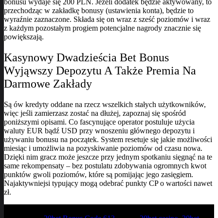
bonusu wydaje się 200 PLN. Jeżeli dodatek będzie aktywowany, to
przechodząc w zakładkę bonusy (ustawienia konta), będzie to
wyraźnie zaznaczone. Składa się on wraz z sześć poziomów i wraz
z każdym pozostałym progiem potencjalne nagrody znacznie się
powiększają.
Kasynowy Dwadzieścia Bet Bonus
Wyjąwszy Depozytu A Także Premia Na
Darmowe Zakłady
Są ów kredyty oddane na rzecz wszelkich stałych użytkowników,
więc jeśli zamierzasz zostać na dłużej, zapoznaj się spośród
poniższymi opisami. Co fascynujące operator postuluje użycia
waluty EUR bądź USD przy wnoszeniu głównego depozytu i
używaniu bonusu na początek. System resetuje się jakie możliwości
miesiąc i umożliwia na pozyskiwanie poziomów od czasu nowa.
Dzięki nim gracz może jeszcze przy jednym spotkaniu sięgnąć na te
same rekompensaty – bez postulatu zdobywania ogromnych kwot
punktów gwoli poziomów, które są pomijając jego zasięgiem.
Najaktywniejsi typujący mogą odebrać punkty CP o wartości nawet
zł.