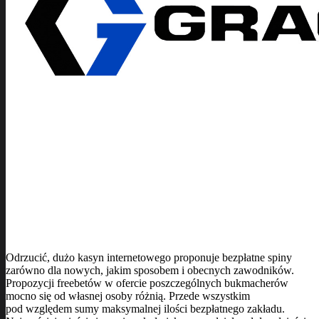
Odrzucić, dużo kasyn internetowego proponuje bezpłatne spiny
zarówno dla nowych, jakim sposobem i obecnych zawodników.
Propozycji freebetów w ofercie poszczególnych bukmacherów
mocno się od własnej osoby różnią. Przede wszystkim
pod względem sumy maksymalnej ilości bezpłatnego zakładu.