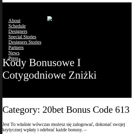
About
Schedule
Designers
Special Stories
Designers Stories
Partners
News
Press
Kody Bonusowe I
Cotygodniowe Zniżki
Category:
20bet Bonus Code 613
Jest To właśnie wówczas możesz się zalogować, dokonać swojej
krytycznej wpłaty i odebrać każde bonusy. –