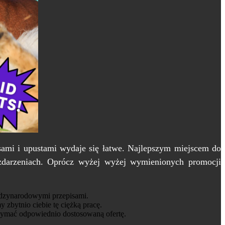
ami i upustami wydaje się łatwe. Najlepszym miejscem do
 zdarzeniach. Oprócz wyżej wyżej wymienionych promocji
ędzynarodowymi przepisami.
 zbytnio ciebie tę ciężką pracę.
trzymać odpowiednio dostosowaną ofertę.