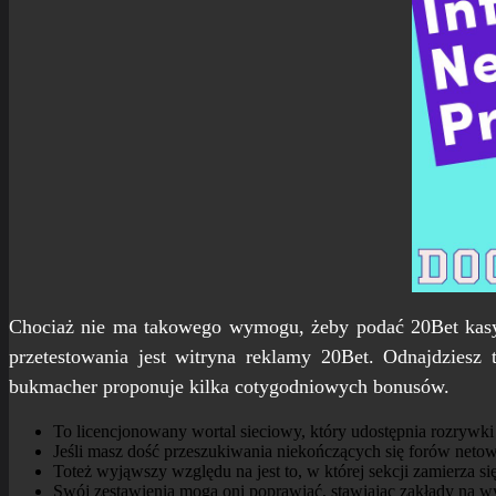
Chociaż nie ma takowego wymogu, żeby podać 20Bet kasyn
przetestowania jest witryna reklamy 20Bet. Odnajdzies
bukmacher proponuje kilka cotygodniowych bonusów.
To licencjonowany wortal sieciowy, który udostępnia rozryw
Jeśli masz dość przeszukiwania niekończących się forów netowy
Toteż wyjąwszy względu na jest to, w której sekcji zamierza 
Swój zestawienia mogą oni poprawiać, stawiając zakłady na w