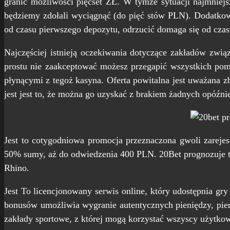
granic możliwości pięćset ZŁ. W tymże sytuacji najmnie
będziemy zdołali wyciągnąć (do pięć stów PLN). Dodatkow
od czasu pierwszego depozytu, odrzucić domaga się od cza
Najczęściej istnieją oczekiwania dotyczące zakładów zwi
prostu nie zaakceptować możesz przegapić wszystkich pomy
płynącymi z tegoż kasyna. Oferta powitalna jest uważana z
jest jest to, że można go uzyskać z brakiem żadnych opóźni
Jest to cotygodniowa promocja przeznaczona gwoli zarej
50% sumy, aż do odwiedzenia 400 PLN. 20Bet prognozuje t
Rhino.
Jest To licencjonowany serwis online, który udostępnia 
bonusów umożliwia wygranie autentycznych pieniędzy, pier
zakłady sportowe, z której mogą korzystać wszyscy użytkow