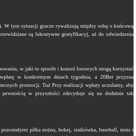
). W tym sytuacji gracze rywalizują między sobą o końcową
rzewidziane są lukratywne gratyfikacyj, aż do odwiedzenia
powania, w jaki to sposób i konsol losowych mogą korzystać
 wpłatę w konkretnym dniach tygodnia, a 20Bet przyzna
ecnych promocji. Tuż Przy realizacji wpłaty uczulamy, aby
ewnością w przyszłości zdecyduje się na dodatnie tak
ostałymi piłka nożna, hokej, siatkówka, baseball, tenis i