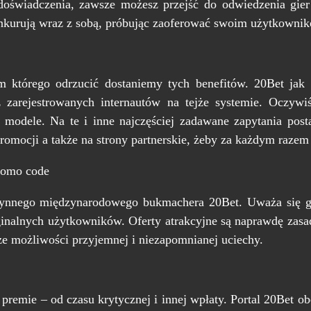
 doświadczenia, zawsze możesz przejść do odwiedzenia gie
nkurują wraz z sobą, próbując zaoferować swoim użytkowniko
 którego odrzucić dostaniemy tych benefitów. 20Bet jak 
 zarejestrowanych internautów na tejże systemie. Oczywiś
 modele. Na te i inne najczęściej zadawane zapytania post
promocji a także na strony partnerskie, żeby za każdym raze
słynnego międzynarodowego bukmachera 20Bet. Uważa się go
inalnych użytkowników. Oferty atrakcyjne są naprawdę zasadn
ze możliwości przyjemnej i niezapomnianej uciechy.
remie – od czasu krytycznej i innej wpłaty. Portal 20Bet o