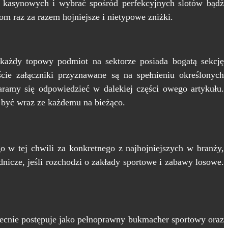
r kasynowych i wybrać spośród perfekcyjnych slotów bądź
m raz za razem hojniejsze i nietypowe zniżki.
każdy topowy podmiot na sektorze posiada bogatą sekcję
cie załączniki przyznawane są na spełnieniu określonych
aramy się odpowiedzieć w dalekiej części owego artykułu.
m być wraz ze każdemu na bieżąco.
 w tej chwili za konkretnego z najhojniejszych w branży,
icze, jeśli rozchodzi o zakłady sportowe i zabawy losowe.
becnie postępuje jako pełnoprawny bukmacher sportowy oraz