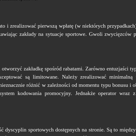
nto i zrealizować pierwszą wpłatę (w niektórych przypadkach
tawiając zakłady na sytuacje sportowe. Gwoli zwycięzców p
 i otworzyć zakładkę spośród rabatami. Zarówno entuzjaści ty
akceptować są limitowane. Należy zrealizować minimalną
nieznacznie różnić w zależności od momentu typu bonusu i ob
stem kodowania promocyjny. Jednakże operator wraz z p
yscyplin sportowych dostępnych na stronie. Są to między poz