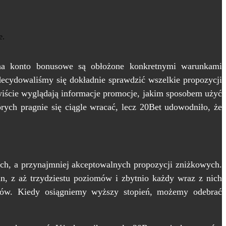
e.
na konto bonusowe są obłożone konkretnymi warunkami
cydowaliśmy się dokładnie sprawdzić wszelkie propozycji
wiście wyglądają informacje promocje, jakim sposobem użyć
ych pragnie się ciągle wracać, lecz 20Bet udowodniło, że
ch, a przynajmniej akceptowalnych propozycji zniżkowych.
, z aż trzydziestu poziomów i zbytnio każdy wraz z nich
nktów. Kiedy osiągniemy wyższy stopień, możemy odebrać