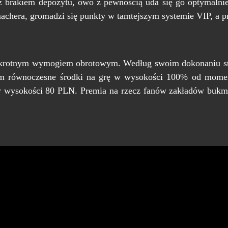
 z brakiem depozytu, owo z pewnością uda się go optymalni
hera, gromadzi się punkty w tamtejszym systemie VIP, a prz
rotnym wymogiem obrotowym. Według swoim dokonaniu stos
am równoczesne środki na grę w wysokości 100% od moment
y w wysokości 80 PLN. Premia na rzecz fanów zakładów bu