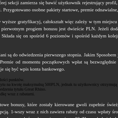
rej sekcji zamierza się bawić użytkownik rejestrujący profil
. Przygotowano osobne pakiety startowe, premie odnawialne,
yższe gratyfikacyj, całokształt więc zależy w tym miejscu 
pierwotnym progiem bonusu jest dwieście PLN. Jeżeli dod
e. Składa się on spośród 6 poziomów i spośród każdym kolej
ani są do odwiedzenia pierwszego stopnia. Jakim Sposobem j
h. Premie od momentu początkowych wpłat są bezwzględni
e się być wpis konta bankowego.
lości punktów.
ozytu na kwotę maksymalną 500PLN, jednak tu użytkownicy otrzymują
iedzenia tytułu Great Rhino.
adkę wraz z rabatami.
atowe bonusy, które zostały kierowane gwoli zupełnie ś
cją. 1-wszy wraz z nich zawiera rabaty od czasu wpłaty śro