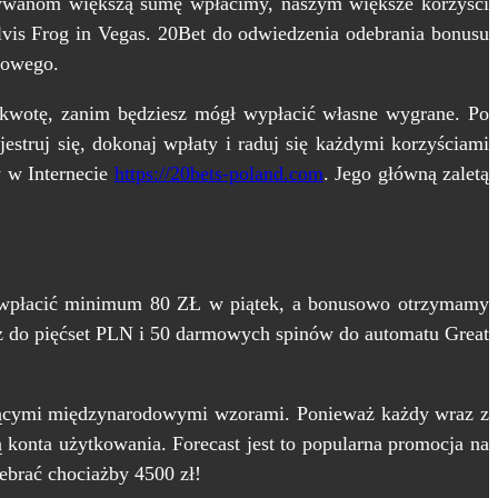
 dywanom większą sumę wpłacimy, naszym większe korzyści
is Frog in Vegas. 20Bet do odwiedzenia odebrania bonusu
sowego.
ą kwotę, zanim będziesz mógł wypłacić własne wygrane. Po
struj się, dokonaj wpłaty i raduj się każdymi korzyściami
w w Internecie
https://20bets-poland.com
. Jego główną zaletą
ży wpłacić minimum 80 ZŁ w piątek, a bonusowo otrzymamy
ż do pięćset PLN i 50 darmowych spinów do automatu Great
zującymi międzynarodowymi wzorami. Ponieważ każdy wraz z
konta użytkowania. Forecast jest to popularna promocja na
ebrać chociażby 4500 zł!