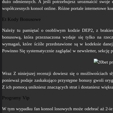
dużo odmiennych. A jeśli potrzebujesz urozmaicić swoje
współczesnych konsol online. Różne portale internetowe ko
Et Kody Bonusowe
Należy tu pamiętać o osobliwym kodzie DEP2, z brakiem
bonusową, która przeznaczona wydaje się tylko na rzecz
wymagań, które ściśle przedstawione są w kodeksie danej
Powinno Się systematycznie zaglądać w newsletter, sekcję 
Wraz Z niniejszej recenzji dowiesz się o możliwościach 
ponieważ podaje zaskakująco przystępne bonusy gwoli oryg
Z ich pomocą unikniesz znaczących strat i dostaniesz więks
Programy Vip
W tym wypadku fan konsol losowych może odebrać aż 2-ie p