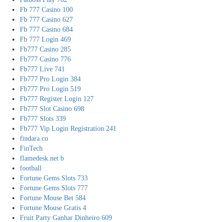
Fb 777 Casino 100
Fb 777 Casino 627
Fb 777 Casino 684
Fb 777 Login 469
Fb777 Casino 285
Fb777 Casino 776
Fb777 Live 741
Fb777 Pro Login 384
Fb777 Pro Login 519
Fb777 Register Login 127
Fb777 Slot Casino 698
Fb777 Slots 339
Fb777 Vip Login Registration 241
findara.co
FinTech
flamedesk.net b
football
Fortune Gems Slots 733
Fortune Gems Slots 777
Fortune Mouse Bet 584
Fortune Mouse Gratis 4
Fruit Party Ganhar Dinheiro 609