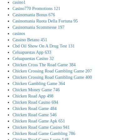
casino1
Casino770 Promotions 121
Casinomania Bonus 676
Casinomania Ruota Della Fortuna 95
Casinomania Scommesse 197
casinos
Cassino Betano 451
Cbd Oil Show On A Drug Test 131
Celuapuestas App 633
Celuapuestas Casino 32
Chicken Cross The Road Game 384
Chicken Crossing Road Gambling Game 207
Chicken Crossing Road Gambling Game 400
Chicken Gambling Game 364
Chicken Money Game 746
Chicken Road App 498
Chicken Road Casino 694
Chicken Road Game 484
Chicken Road Game 546
Chicken Road Game Apk 651
Chicken Road Game Casino 941
Chicken Road Game Gambling 786
Chicken Road Game Login 548