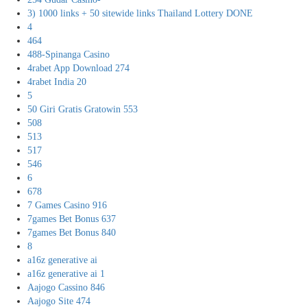
3) 1000 links + 50 sitewide links Thailand Lottery DONE
4
464
488-Spinanga Casino
4rabet App Download 274
4rabet India 20
5
50 Giri Gratis Gratowin 553
508
513
517
546
6
678
7 Games Casino 916
7games Bet Bonus 637
7games Bet Bonus 840
8
a16z generative ai
a16z generative ai 1
Aajogo Cassino 846
Aajogo Site 474