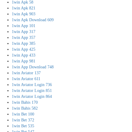
1win Apk 58
1win Apk 821
1win Apk 903
1win Apk Download 609
1win App 101
1win App 317
1win App 357
1win App 385
1win App 425
1win App 433
1win App 981
1win App Download 748
1win Aviator 137
1win Aviator 611
1win Aviator Login 736
1win Aviator Login 851
1win Aviator Login 864
1win Bahis 170
1win Bahis 582
1win Bet 100
1win Bet 372
1win Bet 535
1win Bet 547