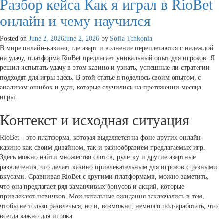
Разбор кейса Как я играл в RioBet
онлайн и чему научился
Posted on
June 2, 2026
June 2, 2026
by
Sofia Tchkonia
В мире онлайн-казино, где азарт и волнение переплетаются с надеждой
на удачу, платформа RioBet предлагает уникальный опыт для игроков. Я
решил испытать удачу в этом казино и узнать, успешные ли стратегии
подходят для игры здесь. В этой статье я поделюсь своим опытом, с
анализом ошибок и удач, которые случились на протяжении месяца
игры.
Контекст и исходная ситуация
RioBet – это платформа, которая выделяется на фоне других онлайн-
казино как своим дизайном, так и разнообразием предлагаемых игр.
Здесь можно найти множество слотов, рулетку и другие азартные
развлечения, что делает казино привлекательным для игроков с разными
вкусами. Сравнивая RioBet с другими платформами, можно заметить,
что она предлагает ряд заманчивых бонусов и акций, которые
привлекают новичков. Мои начальные ожидания заключались в том,
чтобы не только развлечься, но и, возможно, немного подзаработать, что
всегда важно для игрока.