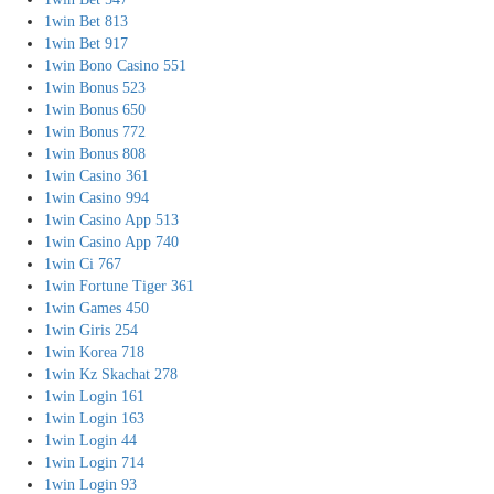
1win Bet 813
1win Bet 917
1win Bono Casino 551
1win Bonus 523
1win Bonus 650
1win Bonus 772
1win Bonus 808
1win Casino 361
1win Casino 994
1win Casino App 513
1win Casino App 740
1win Ci 767
1win Fortune Tiger 361
1win Games 450
1win Giris 254
1win Korea 718
1win Kz Skachat 278
1win Login 161
1win Login 163
1win Login 44
1win Login 714
1win Login 93