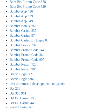
Bdm Bet Promo Code 628
Bdm Bet Promo Code 829
Bdmbet App 416
Bdmbet App 439
Bdmbet App 549
Bdmbet Bonus 692
Bdmbet Casino 837
Bdmbet Casino 974
Bdmbet Casino En Ligne 83
Bdmbet France 792
Bdmbet Promo Code 144
Bdmbet Promo Code 36
Bdmbet Promo Code 907
Bdmbet Retrait 720
Bdmbet Retrait 904
Becric Login 120
Becric Login 994
best ecommerce development companies
Bet 211
Bet 365 961
Bet365 Casino 156
Bet365 Casino 443
Bet365 India 480