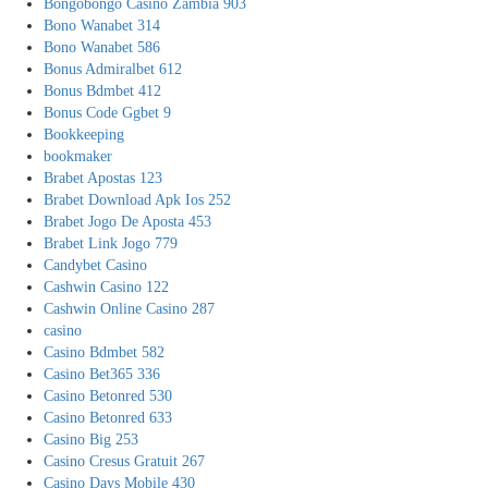
Bongobongo Casino Zambia 903
Bono Wanabet 314
Bono Wanabet 586
Bonus Admiralbet 612
Bonus Bdmbet 412
Bonus Code Ggbet 9
Bookkeeping
bookmaker
Brabet Apostas 123
Brabet Download Apk Ios 252
Brabet Jogo De Aposta 453
Brabet Link Jogo 779
Candybet Casino
Cashwin Casino 122
Cashwin Online Casino 287
casino
Casino Bdmbet 582
Casino Bet365 336
Casino Betonred 530
Casino Betonred 633
Casino Big 253
Casino Cresus Gratuit 267
Casino Days Mobile 430