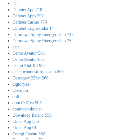
D2
Dafabet App 718
Dafabet Apps 792
Dafabet Casino 779
Dafabet Login India 14
Darmowe Spiny Energycasino 747
Darmowe Spiny Energycasino 75
data
Demo Aviator 563
Demo Aviator 657
Demo Slot Jili 937
denemebonusu-tr.us.com 800
Descargar 22bet 260
digtory.se
Divaspin
doll
dom1907.ru 505
domovar-shop.ru
Download Betano 559
Ekbet App 586
Ekbet App 91
Energi Casino 562