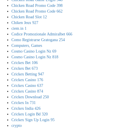
Chicken Road Promo Code 398
Chicken Road Promo Code 662
Chicken Road Slot 12
Chiken Jeux 927
ciem.in 1
Codice Promozionale Admiralbet 666
Como Registrarse Gratogana 254
Computers, Games
Cosmo Casino Login Nz 69
Cosmo Casino Login Nz 818
Crickex Bet 106
Crickex Bet 673
Crickex Betting 947
Crickex Casino 176
Crickex Casino 637
Crickex Casino 874
Crickex Download 250
Crickex In 731
Crickex India 426
Crickex Login Bd 320
Crickex Sign Up Login 95
crypto