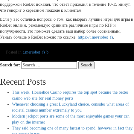
поддержкой RioBet показал, что ответ приходил в течение 10-15 минут,
что говорит о серьезном подходе к клиентам.
Если у вас остались вопросы о том, как выбрать лучшие игры для игры в
RioBet онлайн, рекомендую сравнить различные игры по RTP и
популярности, это поможет сделать ваш выбор более осознанным.
Узнать больше о RioBet можно по ссылке:
https://t.me/riobet_fs
.
Posted in
t.meriobet_fs b
Search for:
Recent Posts
This week, Horseshoe Casino requires the top spot because the better
casino web site for real money ports
Whenever choosing a great Luckyland choice, consider what areas of
societal casinos number extremely to you
Modern jackpot ports are some of the most enjoyable games your can
play on the internet
They said becoming one of many fastest to spend, however in fact they