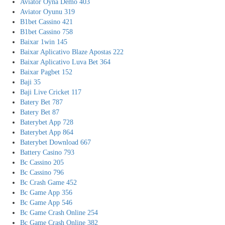
Aviator Oyna Demo 403
Aviator Oyunu 319
B1bet Cassino 421
B1bet Cassino 758
Baixar 1win 145
Baixar Aplicativo Blaze Apostas 222
Baixar Aplicativo Luva Bet 364
Baixar Pagbet 152
Baji 35
Baji Live Cricket 117
Batery Bet 787
Batery Bet 87
Baterybet App 728
Baterybet App 864
Baterybet Download 667
Battery Casino 793
Bc Cassino 205
Bc Cassino 796
Bc Crash Game 452
Bc Game App 356
Bc Game App 546
Bc Game Crash Online 254
Bc Game Crash Online 382