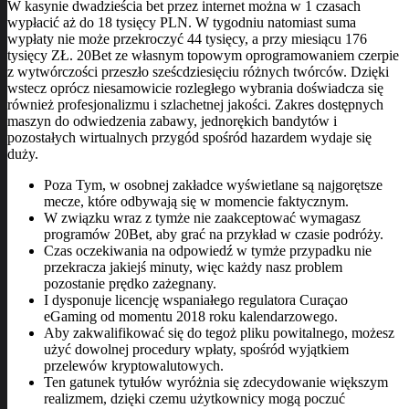
W kasynie dwadzieścia bet przez internet można w 1 czasach
wypłacić aż do 18 tysięcy PLN. W tygodniu natomiast suma
wypłaty nie może przekroczyć 44 tysięcy, a przy miesiącu 176
tysięcy ZŁ. 20Bet ze własnym topowym oprogramowaniem czerpie
z wytwórczości przeszło sześcdziesięciu różnych twórców. Dzięki
wstecz oprócz niesamowicie rozległego wybrania doświadcza się
również profesjonalizmu i szlachetnej jakości. Zakres dostępnych
maszyn do odwiedzenia zabawy, jednorękich bandytów i
pozostałych wirtualnych przygód spośród hazardem wydaje się
duży.
Poza Tym, w osobnej zakładce wyświetlane są najgorętsze
mecze, które odbywają się w momencie faktycznym.
W związku wraz z tymże nie zaakceptować wymagasz
programów 20Bet, aby grać na przykład w czasie podróży.
Czas oczekiwania na odpowiedź w tymże przypadku nie
przekracza jakiejś minuty, więc każdy nasz problem
pozostanie prędko zażegnany.
I dysponuje licencję wspaniałego regulatora Curaçao
eGaming od momentu 2018 roku kalendarzowego.
Aby zakwalifikować się do tegoż pliku powitalnego, możesz
użyć dowolnej procedury wpłaty, spośród wyjątkiem
przelewów kryptowalutowych.
Ten gatunek tytułów wyróżnia się zdecydowanie większym
realizmem, dzięki czemu użytkownicy mogą poczuć