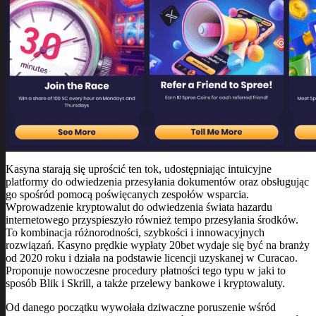
Kasyna starają się uprościć ten tok, udostępniając intuicyjne
platformy do odwiedzenia przesyłania dokumentów oraz obsługując
go spośród pomocą poświęcanych zespołów wsparcia.
Wprowadzenie kryptowalut do odwiedzenia świata hazardu
internetowego przyspieszyło również tempo przesyłania środków.
To kombinacja różnorodności, szybkości i innowacyjnych
rozwiązań. Kasyno prędkie wypłaty 20bet wydaje się być na branży
od 2020 roku i działa na podstawie licencji uzyskanej w Curacao.
Proponuje nowoczesne procedury płatności tego typu w jaki to
sposób Blik i Skrill, a także przelewy bankowe i kryptowaluty.
Od danego początku wywołała dziwaczne poruszenie wśród