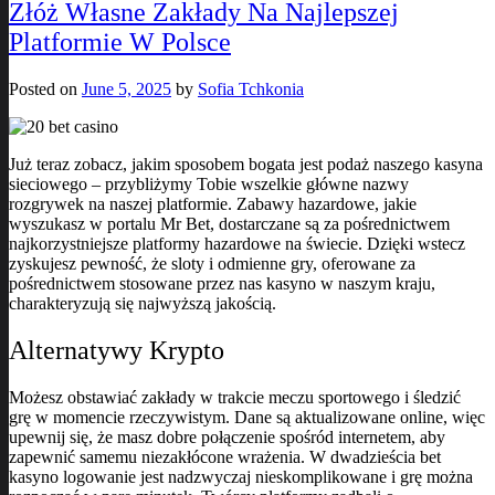
Złóż Własne Zakłady Na Najlepszej
Platformie W Polsce
Posted on
June 5, 2025
by
Sofia Tchkonia
Już teraz zobacz, jakim sposobem bogata jest podaż naszego kasyna
sieciowego – przybliżymy Tobie wszelkie główne nazwy
rozgrywek na naszej platformie. Zabawy hazardowe, jakie
wyszukasz w portalu Mr Bet, dostarczane są za pośrednictwem
najkorzystniejsze platformy hazardowe na świecie. Dzięki wstecz
zyskujesz pewność, że sloty i odmienne gry, oferowane za
pośrednictwem stosowane przez nas kasyno w naszym kraju,
charakteryzują się najwyższą jakością.
Alternatywy Krypto
Możesz obstawiać zakłady w trakcie meczu sportowego i śledzić
grę w momencie rzeczywistym. Dane są aktualizowane online, więc
upewnij się, że masz dobre połączenie spośród internetem, aby
zapewnić samemu niezakłócone wrażenia. W dwadzieścia bet
kasyno logowanie jest nadzwyczaj nieskomplikowane i grę można