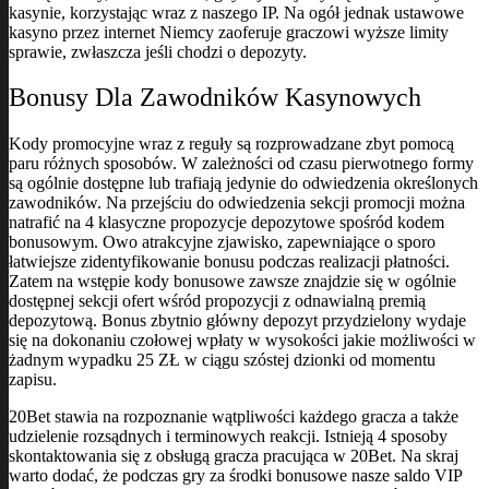
kasynie, korzystając wraz z naszego IP. Na ogół jednak ustawowe
kasyno przez internet Niemcy zaoferuje graczowi wyższe limity
sprawie, zwłaszcza jeśli chodzi o depozyty.
Bonusy Dla Zawodników Kasynowych
Kody promocyjne wraz z reguły są rozprowadzane zbyt pomocą
paru różnych sposobów. W zależności od czasu pierwotnego formy
są ogólnie dostępne lub trafiają jedynie do odwiedzenia określonych
zawodników. Na przejściu do odwiedzenia sekcji promocji można
natrafić na 4 klasyczne propozycje depozytowe spośród kodem
bonusowym. Owo atrakcyjne zjawisko, zapewniające o sporo
łatwiejsze zidentyfikowanie bonusu podczas realizacji płatności.
Zatem na wstępie kody bonusowe zawsze znajdzie się w ogólnie
dostępnej sekcji ofert wśród propozycji z odnawialną premią
depozytową. Bonus zbytnio główny depozyt przydzielony wydaje
się na dokonaniu czołowej wpłaty w wysokości jakie możliwości w
żadnym wypadku 25 ZŁ w ciągu szóstej dzionki od momentu
zapisu.
20Bet stawia na rozpoznanie wątpliwości każdego gracza a także
udzielenie rozsądnych i terminowych reakcji. Istnieją 4 sposoby
skontaktowania się z obsługą gracza pracująca w 20Bet. Na skraj
warto dodać, że podczas gry za środki bonusowe nasze saldo VIP