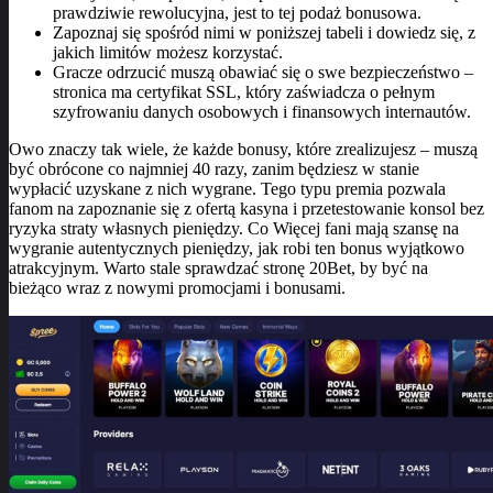
prawdziwie rewolucyjna, jest to tej podaż bonusowa.
Zapoznaj się spośród nimi w poniższej tabeli i dowiedz się, z
jakich limitów możesz korzystać.
Gracze odrzucić muszą obawiać się o swe bezpieczeństwo –
stronica ma certyfikat SSL, który zaświadcza o pełnym
szyfrowaniu danych osobowych i finansowych internautów.
Owo znaczy tak wiele, że każde bonusy, które zrealizujesz – muszą
być obrócone co najmniej 40 razy, zanim będziesz w stanie
wypłacić uzyskane z nich wygrane. Tego typu premia pozwala
fanom na zapoznanie się z ofertą kasyna i przetestowanie konsol bez
ryzyka straty własnych pieniędzy. Co Więcej fani mają szansę na
wygranie autentycznych pieniędzy, jak robi ten bonus wyjątkowo
atrakcyjnym. Warto stale sprawdzać stronę 20Bet, by być na
bieżąco wraz z nowymi promocjami i bonusami.