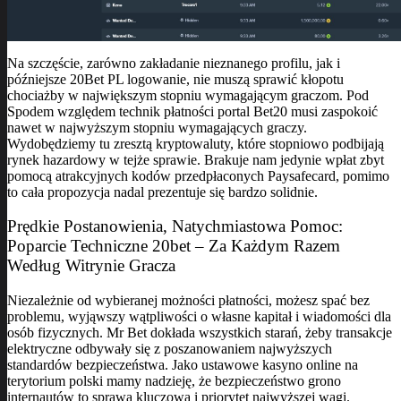
Na szczęście, zarówno zakładanie nieznanego profilu, jak i
późniejsze 20Bet PL logowanie, nie muszą sprawić kłopotu
chociażby w największym stopniu wymagającym graczom. Pod
Spodem względem technik płatności portal Bet20 musi zaspokoić
nawet w najwyższym stopniu wymagających graczy.
Wydobędziemy tu zresztą kryptowaluty, które stopniowo podbijają
rynek hazardowy w tejże sprawie. Brakuje nam jedynie wpłat zbyt
pomocą atrakcyjnych kodów przedpłaconych Paysafecard, pomimo
to cała propozycja nadal prezentuje się bardzo solidnie.
Prędkie Postanowienia, Natychmiastowa Pomoc:
Poparcie Techniczne 20bet – Za Każdym Razem
Według Witrynie Gracza
Niezależnie od wybieranej możności płatności, możesz spać bez
problemu, wyjąwszy wątpliwości o własne kapitał i wiadomości dla
osób fizycznych. Mr Bet dokłada wszystkich starań, żeby transakcje
elektryczne odbywały się z poszanowaniem najwyższych
standardów bezpieczeństwa. Jako ustawowe kasyno online na
terytorium polski mamy nadzieję, że bezpieczeństwo grono
internautów to sprawa kluczowa i priorytet najwyższej wagi.