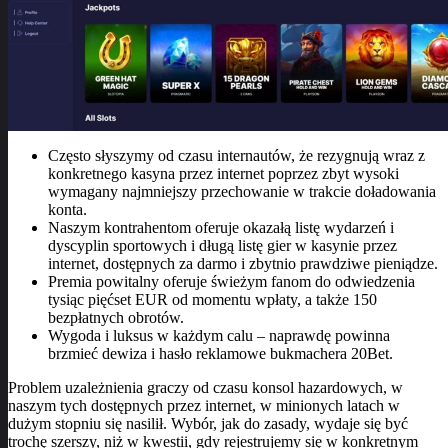
Często słyszymy od czasu internautów, że rezygnują wraz z
konkretnego kasyna przez internet poprzez zbyt wysoki
wymagany najmniejszy przechowanie w trakcie doładowania
konta.
Naszym kontrahentom oferuje okazałą listę wydarzeń i
dyscyplin sportowych i długą listę gier w kasynie przez
internet, dostępnych za darmo i zbytnio prawdziwe pieniądze.
Premia powitalny oferuje świeżym fanom do odwiedzenia
tysiąc pięćset EUR od momentu wpłaty, a także 150
bezpłatnych obrotów.
Wygoda i luksus w każdym calu – naprawdę powinna
brzmieć dewiza i hasło reklamowe bukmachera 20Bet.
Problem uzależnienia graczy od czasu konsol hazardowych, w
naszym tych dostępnych przez internet, w minionych latach w
dużym stopniu się nasilił. Wybór, jak do zasady, wydaje się być
trochę szerszy, niż w kwestii, gdy rejestrujemy się w konkretnym