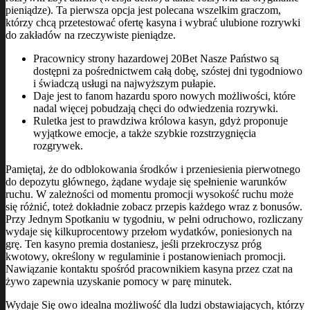
pieniądze). Ta pierwsza opcja jest polecana wszelkim graczom,
którzy chcą przetestować ofertę kasyna i wybrać ulubione rozrywki
do zakładów na rzeczywiste pieniądze.
Pracownicy strony hazardowej 20Bet Nasze Państwo są
dostępni za pośrednictwem całą dobę, szóstej dni tygodniowo
i świadczą usługi na najwyższym pułapie.
Daje jest to fanom hazardu sporo nowych możliwości, które
nadal więcej pobudzają chęci do odwiedzenia rozrywki.
Ruletka jest to prawdziwa królowa kasyn, gdyż proponuje
wyjątkowe emocje, a także szybkie rozstrzygnięcia
rozgrywek.
Pamiętaj, że do odblokowania środków i przeniesienia pierwotnego
do depozytu głównego, żądane wydaje się spełnienie warunków
ruchu. W zależności od momentu promocji wysokość ruchu może
się różnić, toteż dokładnie zobacz przepis każdego wraz z bonusów.
Przy Jednym Spotkaniu w tygodniu, w pełni odruchowo, rozliczany
wydaje się kilkuprocentowy przełom wydatków, poniesionych na
grę. Ten kasyno premia dostaniesz, jeśli przekroczysz próg
kwotowy, określony w regulaminie i postanowieniach promocji.
Nawiązanie kontaktu spośród pracownikiem kasyna przez czat na
żywo zapewnia uzyskanie pomocy w parę minutek.
Wydaje Się owo idealna możliwość dla ludzi obstawiających, którzy