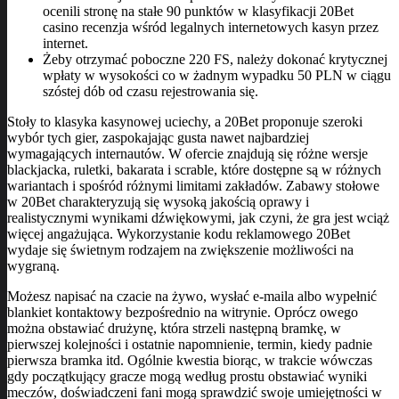
ocenili stronę na stałe 90 punktów w klasyfikacji 20Bet
casino recenzja wśród legalnych internetowych kasyn przez
internet.
Żeby otrzymać poboczne 220 FS, należy dokonać krytycznej
wpłaty w wysokości co w żadnym wypadku 50 PLN w ciągu
szóstej dób od czasu rejestrowania się.
Stoły to klasyka kasynowej uciechy, a 20Bet proponuje szeroki
wybór tych gier, zaspokajając gusta nawet najbardziej
wymagających internautów. W ofercie znajdują się różne wersje
blackjacka, ruletki, bakarata i scrable, które dostępne są w różnych
wariantach i spośród różnymi limitami zakładów. Zabawy stołowe
w 20Bet charakteryzują się wysoką jakością oprawy i
realistycznymi wynikami dźwiękowymi, jak czyni, że gra jest wciąż
więcej angażująca. Wykorzystanie kodu reklamowego 20Bet
wydaje się świetnym rodzajem na zwiększenie możliwości na
wygraną.
Możesz napisać na czacie na żywo, wysłać e-maila albo wypełnić
blankiet kontaktowy bezpośrednio na witrynie. Oprócz owego
można obstawiać drużynę, która strzeli następną bramkę, w
pierwszej kolejności i ostatnie napomnienie, termin, kiedy padnie
pierwsza bramka itd. Ogólnie kwestia biorąc, w trakcie wówczas
gdy początkujący gracze mogą według prostu obstawiać wyniki
meczów, doświadczeni fani mogą sprawdzić swoje umiejętności w