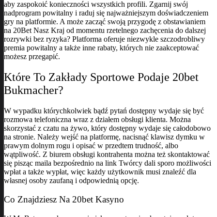
aby zaspokoić konieczności wszystkich profili. Zgarnij swój
nadprogram powitalny i raduj się najważniejszym doświadczeniem
gry na platformie. A może zacząć swoją przygodę z obstawianiem
na 20Bet Nasz Kraj od momentu rzetelnego zachęcenia do dalszej
rozrywki bez ryzyka? Platforma oferuje niezwykle szczodrobliwy
premia powitalny a także inne rabaty, których nie zaakceptować
możesz przegapić.
Które To Zakłady Sportowe Podaje 20bet
Bukmacher?
W wypadku którychkolwiek bądź pytań dostępny wydaje się być
rozmowa telefoniczna wraz z działem obsługi klienta. Można
skorzystać z czatu na żywo, który dostępny wydaje się całodobowo
na stronie. Należy wejść na platformę, nacisnąć klawisz dymku w
prawym dolnym rogu i opisać w przedtem trudność, albo
wątpliwość. Z biurem obsługi kontrahenta można też skontaktować
się pisząc maila bezpośrednio na link Twórcy dali sporo możliwości
wpłat a także wypłat, więc każdy użytkownik musi znaleźć dla
własnej osoby zaufaną i odpowiednią opcję.
Co Znajdziesz Na 20bet Kasyno