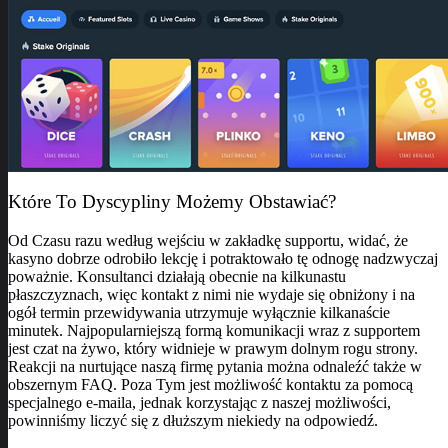
Które To Dyscypliny Możemy Obstawiać?
Od Czasu razu według wejściu w zakładkę supportu, widać, że
kasyno dobrze odrobiło lekcję i potraktowało tę odnogę nadzwyczaj
poważnie. Konsultanci działają obecnie na kilkunastu
płaszczyznach, więc kontakt z nimi nie wydaje się obniżony i na
ogół termin przewidywania utrzymuje wyłącznie kilkanaście
minutek. Najpopularniejszą formą komunikacji wraz z supportem
jest czat na żywo, który widnieje w prawym dolnym rogu strony.
Reakcji na nurtujące naszą firmę pytania można odnaleźć także w
obszernym FAQ. Poza Tym jest możliwość kontaktu za pomocą
specjalnego e-maila, jednak korzystając z naszej możliwości,
powinniśmy liczyć się z dłuższym niekiedy na odpowiedź.