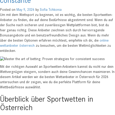
constante
Posted on
May 9, 2026
by
Sofia Tchkonia
Um mit dem Wettsport zu beginnen, ist es wichtig, die besten Sportwetten-
Anbieter zu finden, die auf deine Bedürfnisse abgestimmt sind. Wenn du auf
der Suche nach sicheren und zuverlässigen Wettplattformen bist, bist du
hier genau richtig. Diese Anbieter zeichnen sich durch hervorragende
Bonusangebote und ein benutzerfreundliches Design aus. Wenn du mehr
über die besten Optionen erfahren möchtest, empfehle ich dir, die
online
wettanbieter österreich
zu besuchen, um die besten Wettmöglichkeiten zu
entdecken.
Mit der richtigen Auswahl an Sportwetten-Anbietern kannst du nicht nur dein
Wettvergnügen steigern, sondern auch deine Gewinnchancen maximieren. In
diesem Artikel werden wir die besten Wettanbieter in Österreich für 2026
untersuchen und dir zeigen, wie du die perfekte Plattform für deine
Wettbedürfnisse auswählst.
Überblick über Sportwetten in
Österreich