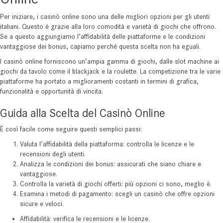
Per iniziare, i casinò online sono una delle migliori opzioni per gli utenti
italiani. Questo è grazie alla loro comodità e varietà di giochi che offrono.
Se a questo aggiungiamo l’affidabilità delle piattaforme e le condizioni
vantaggiose dei bonus, capiamo perché questa scelta non ha eguali.
I casinò online forniscono un’ampia gamma di giochi, dalle slot machine ai
giochi da tavolo come il blackjack e la roulette. La competizione tra le varie
piattaforme ha portato a miglioramenti costanti in termini di grafica,
funzionalità e opportunità di vincita.
Guida alla Scelta del Casinò Online
È così facile come seguire questi semplici passi:
Valuta l’affidabilità della piattaforma: controlla le licenze e le
recensioni degli utenti.
Analizza le condizioni dei bonus: assicurati che siano chiare e
vantaggiose.
Controlla la varietà di giochi offerti: più opzioni ci sono, meglio è.
Esamina i metodi di pagamento: scegli un casinò che offre opzioni
sicure e veloci.
Affidabilità: verifica le recensioni e le licenze.