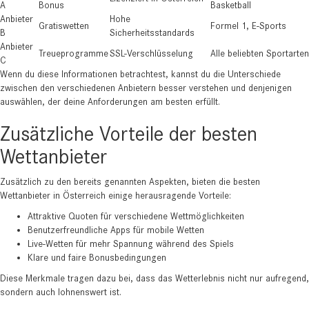
A
Bonus
Basketball
Anbieter
Hohe
Gratiswetten
Formel 1, E-Sports
B
Sicherheitsstandards
Anbieter
Treueprogramme
SSL-Verschlüsselung
Alle beliebten Sportarten
C
Wenn du diese Informationen betrachtest, kannst du die Unterschiede
zwischen den verschiedenen Anbietern besser verstehen und denjenigen
auswählen, der deine Anforderungen am besten erfüllt.
Zusätzliche Vorteile der besten
Wettanbieter
Zusätzlich zu den bereits genannten Aspekten, bieten die besten
Wettanbieter in Österreich einige herausragende Vorteile:
Attraktive Quoten für verschiedene Wettmöglichkeiten
Benutzerfreundliche Apps für mobile Wetten
Live-Wetten für mehr Spannung während des Spiels
Klare und faire Bonusbedingungen
Diese Merkmale tragen dazu bei, dass das Wetterlebnis nicht nur aufregend,
sondern auch lohnenswert ist.