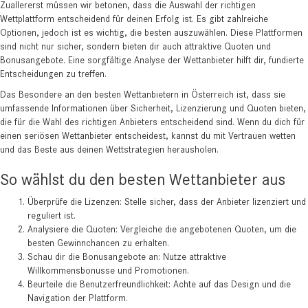
Zuallererst müssen wir betonen, dass die Auswahl der richtigen
Wettplattform entscheidend für deinen Erfolg ist. Es gibt zahlreiche
Optionen, jedoch ist es wichtig, die besten auszuwählen. Diese Plattformen
sind nicht nur sicher, sondern bieten dir auch attraktive Quoten und
Bonusangebote. Eine sorgfältige Analyse der Wettanbieter hilft dir, fundierte
Entscheidungen zu treffen.
Das Besondere an den besten Wettanbietern in Österreich ist, dass sie
umfassende Informationen über Sicherheit, Lizenzierung und Quoten bieten,
die für die Wahl des richtigen Anbieters entscheidend sind. Wenn du dich für
einen seriösen Wettanbieter entscheidest, kannst du mit Vertrauen wetten
und das Beste aus deinen Wettstrategien herausholen.
So wählst du den besten Wettanbieter aus
Überprüfe die Lizenzen: Stelle sicher, dass der Anbieter lizenziert und
reguliert ist.
Analysiere die Quoten: Vergleiche die angebotenen Quoten, um die
besten Gewinnchancen zu erhalten.
Schau dir die Bonusangebote an: Nutze attraktive
Willkommensbonusse und Promotionen.
Beurteile die Benutzerfreundlichkeit: Achte auf das Design und die
Navigation der Plattform.