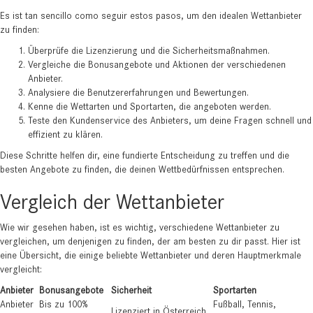
Es ist tan sencillo como seguir estos pasos, um den idealen Wettanbieter
zu finden:
Überprüfe die Lizenzierung und die Sicherheitsmaßnahmen.
Vergleiche die Bonusangebote und Aktionen der verschiedenen
Anbieter.
Analysiere die Benutzererfahrungen und Bewertungen.
Kenne die Wettarten und Sportarten, die angeboten werden.
Teste den Kundenservice des Anbieters, um deine Fragen schnell und
effizient zu klären.
Diese Schritte helfen dir, eine fundierte Entscheidung zu treffen und die
besten Angebote zu finden, die deinen Wettbedürfnissen entsprechen.
Vergleich der Wettanbieter
Wie wir gesehen haben, ist es wichtig, verschiedene Wettanbieter zu
vergleichen, um denjenigen zu finden, der am besten zu dir passt. Hier ist
eine Übersicht, die einige beliebte Wettanbieter und deren Hauptmerkmale
vergleicht:
Anbieter
Bonusangebote
Sicherheit
Sportarten
Anbieter
Bis zu 100%
Fußball, Tennis,
Lizenziert in Österreich