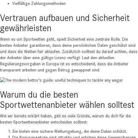
Vielfältige Zahlungsmethoden
Vertrauen aufbauen und Sicherheit
gewährleisten
Wenn es um Sportwetten geht, spielt Sicherheit eine zentrale Rolle. Die
besten Anbieter garantieren, dass deine persönlichen Daten geschützt sind
und dass die Wetten fair ablaufen. Zusätzlich solltest du darauf achten, dass
der Anbieter über eine gültige Lizenz verfügt. Laut den aktuellen
Regulierungsvorgaben in Europa ist es entscheidend, dass die Anbieter
transparent arbeiten und gegen Betrug gewappnet sind.
Warum du die besten
Sportwettenanbieter wählen solltest
Wie wir bereits erklärt haben, gibt es viele Gründe, warum du dich für die
besten Sportwettenanbieter entscheiden solltest:
Sie bieten eine sichere Wettumgebung, die deine Daten schützt.
Die Bonusangebote sind attraktiv und erhöhen deine Gewinnchancen.