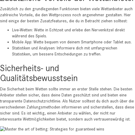
Zusätzlich zu den grundlegenden Funktionen bieten viele Wettanbieter auch
zahlreiche Vorteile, die den Wettprozess noch angenehmer gestalten. Hier
sind einige der besten Zusatzfeatures, die du in Betracht ziehen solltest:
Live-Wetten: Wette in Echtzeit und erlebe den Nervenkitzel direkt
während des Spiels.
Mobile App: Wette bequem von deinem Smartphone oder Tablet aus.
Statistiken und Analysen: Informiere dich mit umfangreichen
Statistiken, um bessere Entscheidungen zu treffen.
Sicherheits- und
Qualitätsbewusstsein
Die Sicherheit beim Wetten sollte immer an erster Stelle stehen. Die besten
Anbieter stellen sicher, dass deine Daten geschützt sind und bieten eine
transparente Datenschutzrichtlinie. Als Nutzer solltest du dich auch über die
verschiedenen Zahlungsmethoden informieren und sicherstellen, dass diese
sicher sind. Es ist wichtig, einen Anbieter zu wählen, der nicht nur
interessante Wettmöglichkeiten bietet, sondern auch vertrauenswürdig ist.