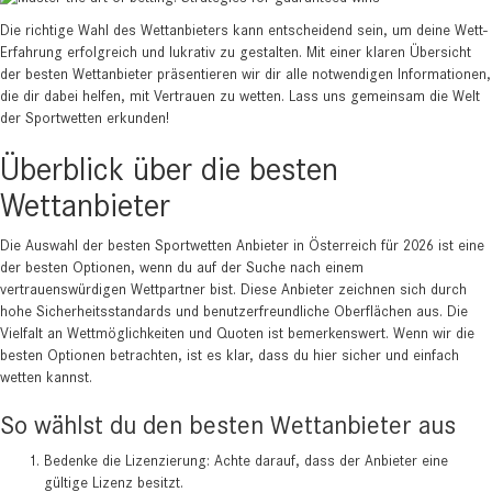
Die richtige Wahl des Wettanbieters kann entscheidend sein, um deine Wett-
Erfahrung erfolgreich und lukrativ zu gestalten. Mit einer klaren Übersicht
der besten Wettanbieter präsentieren wir dir alle notwendigen Informationen,
die dir dabei helfen, mit Vertrauen zu wetten. Lass uns gemeinsam die Welt
der Sportwetten erkunden!
Überblick über die besten
Wettanbieter
Die Auswahl der besten Sportwetten Anbieter in Österreich für 2026 ist eine
der besten Optionen, wenn du auf der Suche nach einem
vertrauenswürdigen Wettpartner bist. Diese Anbieter zeichnen sich durch
hohe Sicherheitsstandards und benutzerfreundliche Oberflächen aus. Die
Vielfalt an Wettmöglichkeiten und Quoten ist bemerkenswert. Wenn wir die
besten Optionen betrachten, ist es klar, dass du hier sicher und einfach
wetten kannst.
So wählst du den besten Wettanbieter aus
Bedenke die Lizenzierung: Achte darauf, dass der Anbieter eine
gültige Lizenz besitzt.