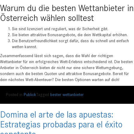
Warum du die besten Wettanbieter in
Österreich wählen solltest
Sie sind lizenziert und reguliert, was dir Sicherheit gibt.
Sie bieten attraktive Bonusangebote, die dein Wettkapital erhöhen.
Die Benutzerfreundlichkeit sorgt dafür, dass du schnell und einfach
wetten kannst.
Zusammenfassend lässt sich sagen, dass die Wahl der richtigen
Wettanbieter für ein erfolgreiches Wett-Erlebnis entscheidend ist. Die besten
Anbieter in Österreich bieten dir nicht nur eine sichere Wettumgebung,
sondern auch die besten Quoten und attraktive Bonusangebote. Bereit für
dein nächstes Wett-Abenteuer? Die besten Optionen warten auf dich!
Posted in
Publick
Tagged
bester wettanbieter
Domina el arte de las apuestas:
Estrategias probadas para el éxito