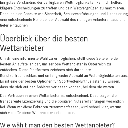
Ein gutes Verständnis der verfügbaren Wettmöglichkeiten kann dir helfen,
klügere Entscheidungen zu treffen und dein Wettvergnügen zu maximieren.
Dabei spielen Aspekte wie Sicherheit, Benutzererfahrungen und Lizenzierung
eine entscheidende Rolle bei der Auswahl des richtigen Anbieters. Lass uns
tiefer eintauchen!
Überblick über die besten
Wettanbieter
Um dir eine informierte Wahl zu ermöglichen, stellt diese Seite eine der
besten Anlaufstellen dar, um seriöse Wettanbieter in Österreich zu
entdecken. Diese Plattformen zeichnen sich durch ihre
Benutzerfreundlichkeit und umfangreiche Auswahl an Wettmöglichkeiten aus.
Es ist eine der besten Optionen für Sportwetten-Enthusiasten zu wissen,
dass sie sich auf den Anbieter verlassen können, bei dem sie wetten.
Das Vertrauen in einen Wettanbieter ist entscheidend. Dazu tragen die
transparente Lizenzierung und die positiven Nutzererfahrungen wesentlich
bei. Wenn wir diese Faktoren zusammenfassen, wird schnell klar, warum
sich viele für diese Wettanbieter entscheiden.
Wie wählt man den besten Wettanbieter?