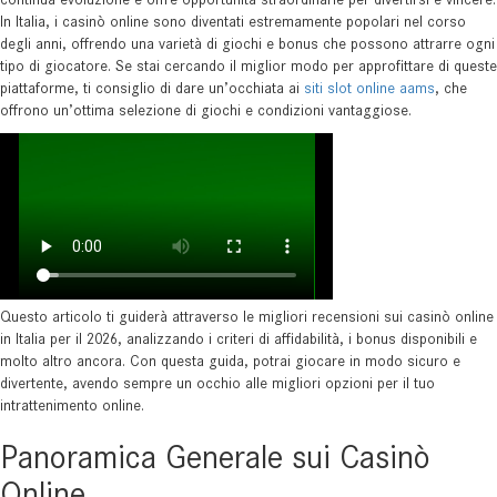
In Italia, i casinò online sono diventati estremamente popolari nel corso
degli anni, offrendo una varietà di giochi e bonus che possono attrarre ogni
tipo di giocatore. Se stai cercando il miglior modo per approfittare di queste
piattaforme, ti consiglio di dare un’occhiata ai
siti slot online aams
, che
offrono un’ottima selezione di giochi e condizioni vantaggiose.
Questo articolo ti guiderà attraverso le migliori recensioni sui casinò online
in Italia per il 2026, analizzando i criteri di affidabilità, i bonus disponibili e
molto altro ancora. Con questa guida, potrai giocare in modo sicuro e
divertente, avendo sempre un occhio alle migliori opzioni per il tuo
intrattenimento online.
Panoramica Generale sui Casinò
Online