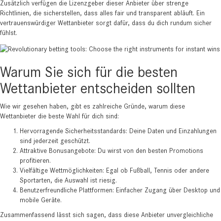
Zusätzlich verfügen die Lizenzgeber dieser Anbieter über strenge
Richtlinien, die sicherstellen, dass alles fair und transparent abläuft. Ein
vertrauenswürdiger Wettanbieter sorgt dafür, dass du dich rundum sicher
fühlst.
Warum Sie sich für die besten
Wettanbieter entscheiden sollten
Wie wir gesehen haben, gibt es zahlreiche Gründe, warum diese
Wettanbieter die beste Wahl für dich sind:
Hervorragende Sicherheitsstandards: Deine Daten und Einzahlungen
sind jederzeit geschützt.
Attraktive Bonusangebote: Du wirst von den besten Promotions
profitieren.
Vielfältige Wettmöglichkeiten: Egal ob Fußball, Tennis oder andere
Sportarten, die Auswahl ist riesig.
Benutzerfreundliche Plattformen: Einfacher Zugang über Desktop und
mobile Geräte.
Zusammenfassend lässt sich sagen, dass diese Anbieter unvergleichliche