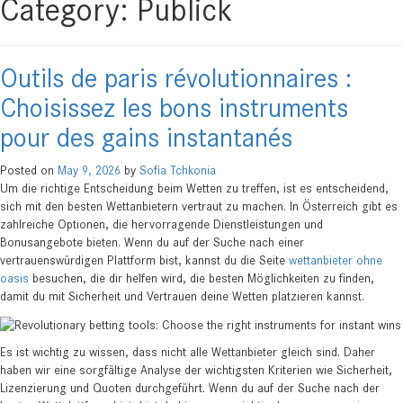
Category:
Publick
Outils de paris révolutionnaires :
Choisissez les bons instruments
pour des gains instantanés
Posted on
May 9, 2026
by
Sofia Tchkonia
Um die richtige Entscheidung beim Wetten zu treffen, ist es entscheidend,
sich mit den besten Wettanbietern vertraut zu machen. In Österreich gibt es
zahlreiche Optionen, die hervorragende Dienstleistungen und
Bonusangebote bieten. Wenn du auf der Suche nach einer
vertrauenswürdigen Plattform bist, kannst du die Seite
wettanbieter ohne
oasis
besuchen, die dir helfen wird, die besten Möglichkeiten zu finden,
damit du mit Sicherheit und Vertrauen deine Wetten platzieren kannst.
Es ist wichtig zu wissen, dass nicht alle Wettanbieter gleich sind. Daher
haben wir eine sorgfältige Analyse der wichtigsten Kriterien wie Sicherheit,
Lizenzierung und Quoten durchgeführt. Wenn du auf der Suche nach der