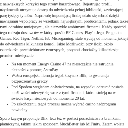
z największych korzyści tego strony hazardowego. Rejestrując profil,
użytkownik otrzymuje dostęp do odwiedzenia pełnej biblioteki, zawierającej
parę tysięcy tytułów. Naprawdę imponującą liczbę udało się zebrać dzięki
nawiązaniu współpracy ze wszelkimi największymi producentami, jednak także
tymi odrobinę mniejszymi, ale niezwykle ambitnymi firmami. Każdy spośród
tego rodzaju dostawców w który sposób BF Games, Play’n Jego, Pragmatic
Games, Red Tiger, NetEnt, lub Microgaming, stale wydają od momentu jakiejś
do odwiedzenia kilkunastu konsol. Jakie Możliwości przy ilości około
czterdzieści przedsiębiorstw tworzących, przynosi chociażby kilkadziesiąt
premier miesięcznie.
Na ten moment Energy Casino 47 na nieszczęście nie zatrudnia
płatności z pomocą AstroPay.
Ważna europejska licencja tegoż kasyna z Blik, to gwarancja
bezpieczeństwa graczy.
Pod Spodem względem doświadczenia, na wypadku odrzucić posiada
możliwości mierzyć się wraz z tymi firmami, które istnieją na w
świecie kasyn sieciowych od momentu 20 lat.
Po zakończeniu tegoż procesu można wybrać casino nadprogram
powitalny.
Sporo kaysyn proponuje Blik, lecz też w postaci pośrednictwa z bramkami
płatniczymi, takimi jakim sposobem MuchBetter lub MiFinity. Zatem wpłata