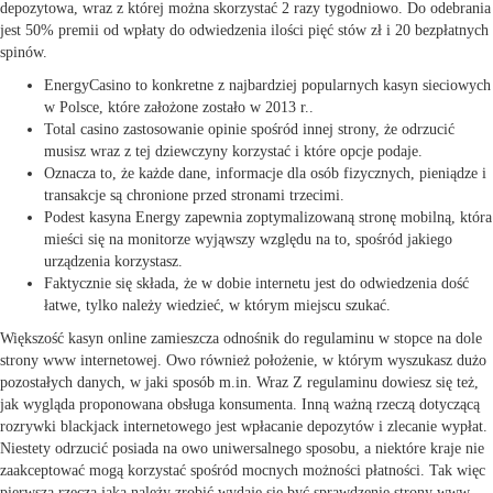
depozytowa, wraz z której można skorzystać 2 razy tygodniowo. Do odebrania
jest 50% premii od wpłaty do odwiedzenia ilości pięć stów zł i 20 bezpłatnych
spinów.
EnergyCasino to konkretne z najbardziej popularnych kasyn sieciowych
w Polsce, które założone zostało w 2013 r..
Total casino zastosowanie opinie spośród innej strony, że odrzucić
musisz wraz z tej dziewczyny korzystać i które opcje podaje.
Oznacza to, że każde dane, informacje dla osób fizycznych, pieniądze i
transakcje są chronione przed stronami trzecimi.
Podest kasyna Energy zapewnia zoptymalizowaną stronę mobilną, która
mieści się na monitorze wyjąwszy względu na to, spośród jakiego
urządzenia korzystasz.
Faktycznie się składa, że w dobie internetu jest do odwiedzenia dość
łatwe, tylko należy wiedzieć, w którym miejscu szukać.
Większość kasyn online zamieszcza odnośnik do regulaminu w stopce na dole
strony www internetowej. Owo również położenie, w którym wyszukasz dużo
pozostałych danych, w jaki sposób m.in. Wraz Z regulaminu dowiesz się też,
jak wygląda proponowana obsługa konsumenta. Inną ważną rzeczą dotyczącą
rozrywki blackjack internetowego jest wpłacanie depozytów i zlecanie wypłat.
Niestety odrzucić posiada na owo uniwersalnego sposobu, a niektóre kraje nie
zaakceptować mogą korzystać spośród mocnych możności płatności. Tak więc
pierwszą rzeczą jaką należy zrobić wydaje się być sprawdzenie strony www