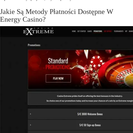
Jakie Są Metody Płatności Dostępne W
Energy Casino?