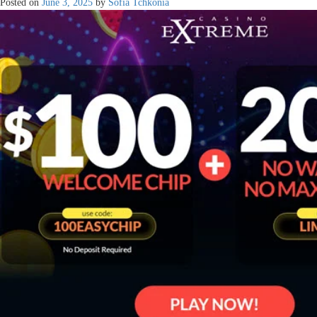
Posted on
June 3, 2025
by
Sofia Tchkonia