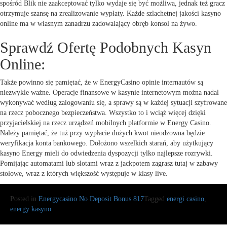
spośród Blik nie zaakceptować tylko wydaje się być możliwa, jednak też gracz
otrzymuje szansę na zrealizowanie wypłaty. Każde szlachetnej jakości kasyno
online ma w własnym zanadrzu zadowalający obręb konsol na żywo.
Sprawdź Ofertę Podobnych Kasyn
Online:
Także powinno się pamiętać, że w EnergyCasino opinie internautów są
niezwykle ważne. Operacje finansowe w kasynie internetowym można nadal
wykonywać według zalogowaniu się, a sprawy są w każdej sytuacji szyfrowane
na rzecz pobocznego bezpieczeństwa. Wszystko to i wciąż więcej dzięki
przyjacielskiej na rzecz urządzeń mobilnych platformie w Energy Casino.
Należy pamiętać, że tuż przy wypłacie dużych kwot nieodzowna będzie
weryfikacja konta bankowego. Dołożono wszelkich starań, aby użytkujący
kasyno Energy mieli do odwiedzenia dyspozycji tylko najlepsze rozrywki.
Pomijając automatami lub slotami wraz z jackpotem zagrasz tutaj w zabawy
stołowe, wraz z których większość występuje w klasy live.
Posted in
Energycasino No Deposit Bonus 817
Tagged
energi casino
,
energy kasyno