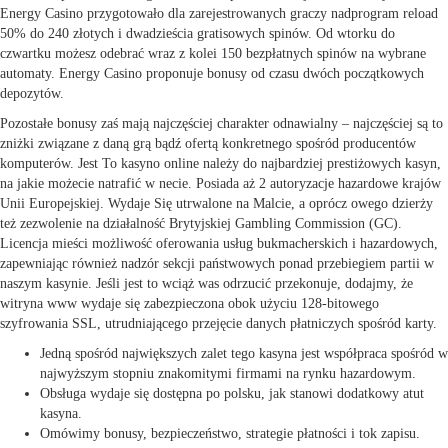
Energy Casino przygotowało dla zarejestrowanych graczy nadprogram reload
50% do 240 złotych i dwadzieścia gratisowych spinów. Od wtorku do
czwartku możesz odebrać wraz z kolei 150 bezpłatnych spinów na wybrane
automaty. Energy Casino proponuje bonusy od czasu dwóch początkowych
depozytów.
Pozostałe bonusy zaś mają najczęściej charakter odnawialny – najczęściej są to
zniżki związane z daną grą bądź ofertą konkretnego spośród producentów
komputerów. Jest To kasyno online należy do najbardziej prestiżowych kasyn,
na jakie możecie natrafić w necie. Posiada aż 2 autoryzacje hazardowe krajów
Unii Europejskiej. Wydaje Się utrwalone na Malcie, a oprócz owego dzierży
też zezwolenie na działalność Brytyjskiej Gambling Commission (GC).
Licencja mieści możliwość oferowania usług bukmacherskich i hazardowych,
zapewniając również nadzór sekcji państwowych ponad przebiegiem partii w
naszym kasynie. Jeśli jest to wciąż was odrzucić przekonuje, dodajmy, że
witryna www wydaje się zabezpieczona obok użyciu 128-bitowego
szyfrowania SSL, utrudniającego przejęcie danych płatniczych spośród karty.
Jedną spośród największych zalet tego kasyna jest współpraca spośród w
najwyższym stopniu znakomitymi firmami na rynku hazardowym.
Obsługa wydaje się dostępna po polsku, jak stanowi dodatkowy atut
kasyna.
Omówimy bonusy, bezpieczeństwo, strategie płatności i tok zapisu.