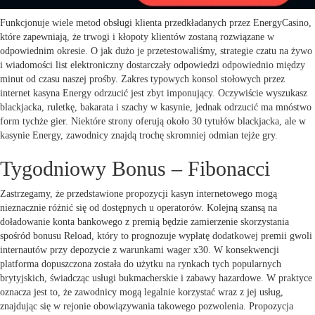
Funkcjonuje wiele metod obsługi klienta przedkładanych przez EnergyCasino,
które zapewniają, że trwogi i kłopoty klientów zostaną rozwiązane w
odpowiednim okresie. O jak dużo je przetestowaliśmy, strategie czatu na żywo
i wiadomości list elektroniczny dostarczały odpowiedzi odpowiednio między
minut od czasu naszej prośby. Zakres typowych konsol stołowych przez
internet kasyna Energy odrzucić jest zbyt imponujący. Oczywiście wyszukasz
blackjacka, ruletkę, bakarata i szachy w kasynie, jednak odrzucić ma mnóstwo
form tychże gier. Niektóre strony oferują około 30 tytułów blackjacka, ale w
kasynie Energy, zawodnicy znajdą trochę skromniej odmian tejże gry.
Tygodniowy Bonus – Fibonacci
Zastrzegamy, że przedstawione propozycji kasyn internetowego mogą
nieznacznie różnić się od dostępnych u operatorów. Kolejną szansą na
doładowanie konta bankowego z premią będzie zamierzenie skorzystania
spośród bonusu Reload, który to prognozuje wypłatę dodatkowej premii gwoli
internautów przy depozycie z warunkami wager x30. W konsekwencji
platforma dopuszczona została do użytku na rynkach tych popularnych
brytyjskich, świadcząc usługi bukmacherskie i zabawy hazardowe. W praktyce
oznacza jest to, że zawodnicy mogą legalnie korzystać wraz z jej usług,
znajdując się w rejonie obowiązywania takowego pozwolenia. Propozycja