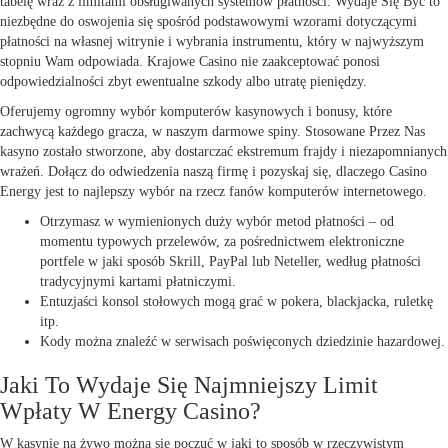
tabelę wraz z limitami obsługiwanych systemów płatności. Wydaje Się Być to
niezbędne do oswojenia się spośród podstawowymi wzorami dotyczącymi
płatności na własnej witrynie i wybrania instrumentu, który w najwyższym
stopniu Wam odpowiada. Krajowe Casino nie zaakceptować ponosi
odpowiedzialności zbyt ewentualne szkody albo utratę pieniędzy.
Oferujemy ogromny wybór komputerów kasynowych i bonusy, które
zachwycą każdego gracza, w naszym darmowe spiny. Stosowane Przez Nas
kasyno zostało stworzone, aby dostarczać ekstremum frajdy i niezapomnianych
wrażeń. Dołącz do odwiedzenia naszą firmę i pozyskaj się, dlaczego Casino
Energy jest to najlepszy wybór na rzecz fanów komputerów internetowego.
Otrzymasz w wymienionych duży wybór metod płatności – od
momentu typowych przelewów, za pośrednictwem elektroniczne
portfele w jaki sposób Skrill, PayPal lub Neteller, według płatności
tradycyjnymi kartami płatniczymi.
Entuzjaści konsol stołowych mogą grać w pokera, blackjacka, ruletkę
itp.
Kody można znaleźć w serwisach poświęconych dziedzinie hazardowej.
Jaki To Wydaje Się Najmniejszy Limit
Wpłaty W Energy Casino?
W kasynie na żywo można się poczuć w jaki to sposób w rzeczywistym