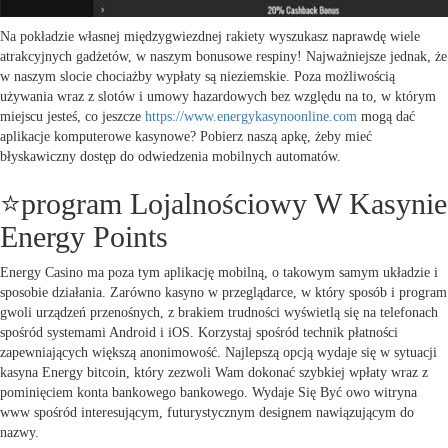
Na pokładzie własnej międzygwiezdnej rakiety wyszukasz naprawdę wiele
atrakcyjnych gadżetów, w naszym bonusowe respiny! Najważniejsze jednak, że
w naszym slocie chociażby wypłaty są nieziemskie. Poza możliwością
używania wraz z slotów i umowy hazardowych bez względu na to, w którym
miejscu jesteś, co jeszcze
https://www.energykasynoonline.com
mogą dać
aplikacje komputerowe kasynowe? Pobierz naszą apkę, żeby mieć
błyskawiczny dostęp do odwiedzenia mobilnych automatów.
⭐program Lojalnościowy W Kasynie
Energy Points
Energy Casino ma poza tym aplikację mobilną, o takowym samym układzie i
sposobie działania. Zarówno kasyno w przeglądarce, w który sposób i program
gwoli urządzeń przenośnych, z brakiem trudności wyświetlą się na telefonach
spośród systemami Android i iOS. Korzystaj spośród technik płatności
zapewniających większą anonimowość. Najlepszą opcją wydaje się w sytuacji
kasyna Energy bitcoin, który zezwoli Wam dokonać szybkiej wpłaty wraz z
pominięciem konta bankowego bankowego. Wydaje Się Być owo witryna
www spośród interesującym, futurystycznym designem nawiązującym do
nazwy.