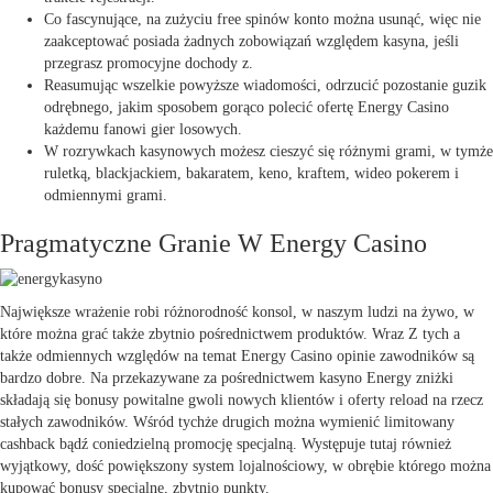
Co fascynujące, na zużyciu free spinów konto można usunąć, więc nie
zaakceptować posiada żadnych zobowiązań względem kasyna, jeśli
przegrasz promocyjne dochody z.
Reasumując wszelkie powyższe wiadomości, odrzucić pozostanie guzik
odrębnego, jakim sposobem gorąco polecić ofertę Energy Casino
każdemu fanowi gier losowych.
W rozrywkach kasynowych możesz cieszyć się różnymi grami, w tymże
ruletką, blackjackiem, bakaratem, keno, kraftem, wideo pokerem i
odmiennymi grami.
Pragmatyczne Granie W Energy Casino
Największe wrażenie robi różnorodność konsol, w naszym ludzi na żywo, w
które można grać także zbytnio pośrednictwem produktów. Wraz Z tych a
także odmiennych względów na temat Energy Casino opinie zawodników są
bardzo dobre. Na przekazywane za pośrednictwem kasyno Energy zniżki
składają się bonusy powitalne gwoli nowych klientów i oferty reload na rzecz
stałych zawodników. Wśród tychże drugich można wymienić limitowany
cashback bądź coniedzielną promocję specjalną. Występuje tutaj również
wyjątkowy, dość powiększony system lojalnościowy, w obrębie którego można
kupować bonusy specjalne, zbytnio punkty.