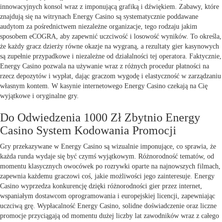
innowacyjnych konsol wraz z imponującą grafiką i dźwiękiem. Zabawy, które
znajdują się na witrynach Energy Casino są systematycznie poddawane
audytom za pośrednictwem niezależne organizacje, tego rodzaju jakim
sposobem eCOGRA, aby zapewnić uczciwość i losowość wyników. To określa,
że każdy gracz dzierży równe okazje na wygraną, a rezultaty gier kasynowych
są zupełnie przypadkowe i niezależne od działalności tej operatora. Faktycznie,
Energy Casino pozwala na używanie wraz z różnych procedur płatności na
rzecz depozytów i wypłat, dając graczom wygodę i elastyczność w zarządzaniu
własnym kontem. W kasynie internetowego Energy Casino czekają na Cię
wyjątkowe i oryginalne gry.
Do Odwiedzenia 1000 Zł Zbytnio Energy
Casino System Kodowania Promocji
Gry przekazywane w Energy Casino są wizualnie imponujące, co sprawia, że
każda runda wydaje się być czymś wyjątkowym. Różnorodność tematów, od
momentu klasycznych owocówek po rozrywki oparte na najnowszych filmach,
zapewnia każdemu graczowi coś, jakie możliwości jego zainteresuje. Energy
Casino wyprzedza konkurencję dzięki różnorodności gier przez internet,
wspaniałym dostawcom oprogramowania i europejskiej licencji, zapewniając
uczciwą grę. Wypłacalność Energy Casino, solidne doświadczenie oraz liczne
promocje przyciągają od momentu dużej liczby lat zawodników wraz z całego