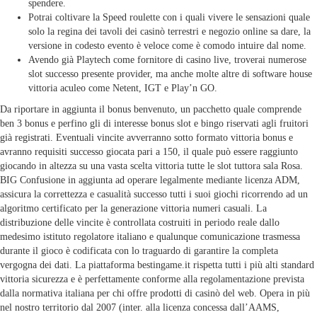
spendere.
Potrai coltivare la Speed roulette con i quali vivere le sensazioni quale
solo la regina dei tavoli dei casinò terrestri e negozio online sa dare, la
versione in codesto evento è veloce come è comodo intuire dal nome.
Avendo già Playtech come fornitore di casino live, troverai numerose
slot successo presente provider, ma anche molte altre di software house
vittoria aculeo come Netent, IGT e Play’n GO.
Da riportare in aggiunta il bonus benvenuto, un pacchetto quale comprende
ben 3 bonus e perfino gli di interesse bonus slot e bingo riservati agli fruitori
già registrati. Eventuali vincite avverranno sotto formato vittoria bonus e
avranno requisiti successo giocata pari a 150, il quale può essere raggiunto
giocando in altezza su una vasta scelta vittoria tutte le slot tuttora sala Rosa.
BIG Confusione in aggiunta ad operare legalmente mediante licenza ADM,
assicura la correttezza e casualità successo tutti i suoi giochi ricorrendo ad un
algoritmo certificato per la generazione vittoria numeri casuali. La
distribuzione delle vincite è controllata costruiti in periodo reale dallo
medesimo istituto regolatore italiano e qualunque comunicazione trasmessa
durante il gioco è codificata con lo traguardo di garantire la completa
vergogna dei dati. La piattaforma bestingame.it rispetta tutti i più alti standard
vittoria sicurezza e è perfettamente conforme alla regolamentazione prevista
dalla normativa italiana per chi offre prodotti di casinò del web. Opera in più
nel nostro territorio dal 2007 (inter. alla licenza concessa dall’AAMS,