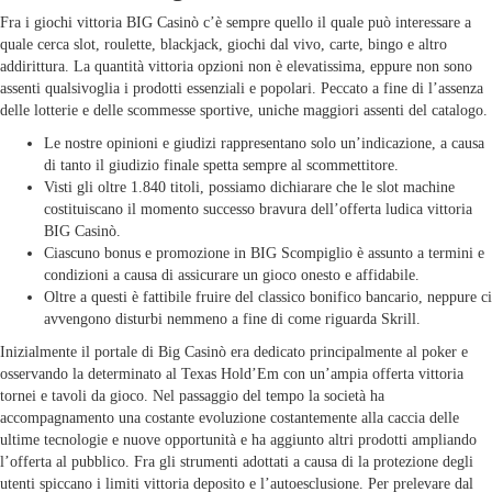
Fra i giochi vittoria BIG Casinò c’è sempre quello il quale può interessare a
quale cerca slot, roulette, blackjack, giochi dal vivo, carte, bingo e altro
addirittura. La quantità vittoria opzioni non è elevatissima, eppure non sono
assenti qualsivoglia i prodotti essenziali e popolari. Peccato a fine di l’assenza
delle lotterie e delle scommesse sportive, uniche maggiori assenti del catalogo.
Le nostre opinioni e giudizi rappresentano solo un’indicazione, a causa
di tanto il giudizio finale spetta sempre al scommettitore.
Visti gli oltre 1.840 titoli, possiamo dichiarare che le slot machine
costituiscano il momento successo bravura dell’offerta ludica vittoria
BIG Casinò.
Ciascuno bonus e promozione in BIG Scompiglio è assunto a termini e
condizioni a causa di assicurare un gioco onesto e affidabile.
Oltre a questi è fattibile fruire del classico bonifico bancario, neppure ci
avvengono disturbi nemmeno a fine di come riguarda Skrill.
Inizialmente il portale di Big Casinò era dedicato principalmente al poker e
osservando la determinato al Texas Hold’Em con un’ampia offerta vittoria
tornei e tavoli da gioco. Nel passaggio del tempo la società ha
accompagnamento una costante evoluzione costantemente alla caccia delle
ultime tecnologie e nuove opportunità e ha aggiunto altri prodotti ampliando
l’offerta al pubblico. Fra gli strumenti adottati a causa di la protezione degli
utenti spiccano i limiti vittoria deposito e l’autoesclusione. Per prelevare dal