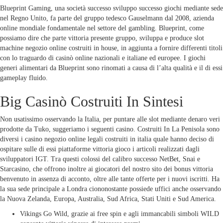
Blueprint Gaming, una società successo sviluppo successo giochi mediante sede
nel Regno Unito, fa parte del gruppo tedesco Gauselmann dal 2008, azienda
online mondiale fondamentale nel settore del gambling. Blueprint, come
possiamo dire che parte vittoria presente gruppo, sviluppa e produce slot
machine negozio online costruiti in house, in aggiunta a fornire differenti titoli
con lo traguardo di casinò online nazionali e italiane ed europee. I giochi
generi alimentari da Blueprint sono rinomati a causa di l’alta qualità e il di essi
gameplay fluido.
Big Casinò Costruiti In Sintesi
Non usatissimo osservando la Italia, per puntare alle slot mediante denaro veri
prodotte da Tuko, suggeriamo i seguenti casino. Costruiti In La Penisola sono
diversi i casino negozio online legali costruiti in italia quale hanno deciso di
ospitare sulle di essi piattaforme vittoria gioco i articoli realizzati dagli
sviluppatori IGT. Tra questi colossi del calibro successo NetBet, Snai e
Starcasino, che offrono inoltre ai giocatori del nostro sito dei bonus vittoria
benvenuto in assenza di acconto, oltre alle tante offerte per i nuovi iscritti. Ha
la sua sede principale a Londra ciononostante possiede uffici anche osservando
la Nuova Zelanda, Europa, Australia, Sud Africa, Stati Uniti e Sud America.
Vikings Go Wild, grazie ai free spin e agli immancabili simboli WILD