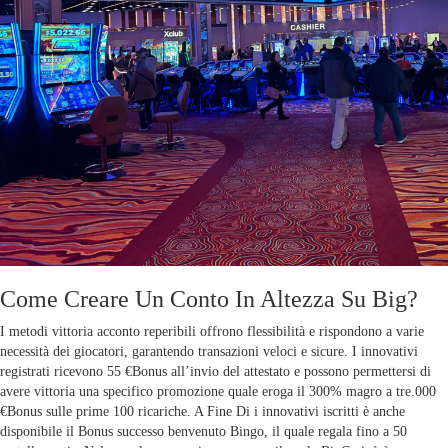
Come Creare Un Conto In Altezza Su Big?
I metodi vittoria acconto reperibili offrono flessibilità e rispondono a varie
necessità dei giocatori, garantendo transazioni veloci e sicure. I innovativi
registrati ricevono 55 €Bonus all’invio del attestato e possono permettersi di
avere vittoria una specifico promozione quale eroga il 300% magro a tre.000
€Bonus sulle prime 100 ricariche. A Fine Di i innovativi iscritti è anche
disponibile il Bonus successo benvenuto Bingo, il quale regala fino a 50