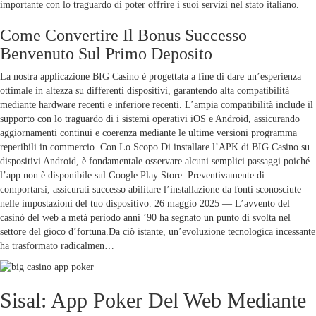
importante con lo traguardo di poter offrire i suoi servizi nel stato italiano.
Come Convertire Il Bonus Successo
Benvenuto Sul Primo Deposito
La nostra applicazione BIG Casino è progettata a fine di dare un’esperienza
ottimale in altezza su differenti dispositivi, garantendo alta compatibilità
mediante hardware recenti e inferiore recenti. L’ampia compatibilità include il
supporto con lo traguardo di i sistemi operativi iOS e Android, assicurando
aggiornamenti continui e coerenza mediante le ultime versioni programma
reperibili in commercio. Con Lo Scopo Di installare l’APK di BIG Casino su
dispositivi Android, è fondamentale osservare alcuni semplici passaggi poiché
l’app non è disponibile sul Google Play Store. Preventivamente di
comportarsi, assicurati successo abilitare l’installazione da fonti sconosciute
nelle impostazioni del tuo dispositivo. 26 maggio 2025 — L’avvento del
casinò del web a metà periodo anni ’90 ha segnato un punto di svolta nel
settore del gioco d’fortuna.Da ciò istante, un’evoluzione tecnologica incessante
ha trasformato radicalmen…
Sisal: App Poker Del Web Mediante