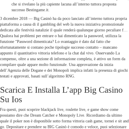
che si rivelano la più capiente lacuna all’interno tuttora proposta
successo Bestingame.it.
3 dicembre 2018 — Big Casinò ha da poco lanciato all’interno tuttora propria
piattaforma a causa di il gambling del web la nuova iniziativa promozionale
dedicata alle festività natalizie il quale renderà qualunque giorno peculiare f…
Qualora hai problemi per entrare o hai dimenticato la password, utilizza la
funzione “Password dimenticata? Lo svantaggio è dato dal fatto che
sfortunatamente si contano poche tipologie successo contatto – mancano
appunto il quantitativo vittoria telefono e la chat dal vivo. Osservando La
compenso, oltre a una sezione di informazione completa, è attivo un form da
compilare quale appare molto funzionale. Una approvazione da inizia
dell’Agenzia delle Dogane e dei Monopoli implica infatti la presenza di giochi
testati e approvati, basati sull’algoritmo RNG.
Scarica E Installa L’app Big Casino
Su Ios
Fra questi, puoi scoprire blackjack live, roulette live, e game show come
possiamo dire che Dream Catcher e Monopoly Live. Ricordiamo da ultimo
quale il poker non è disponibile sotto forma vittoria cash game, tornei e sit and
go. Depositare e prendere su BIG Casinò è comodo e veloce, puoi selezionare