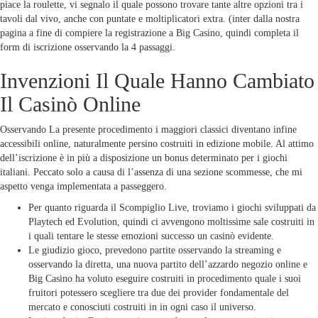
piace la roulette, vi segnalo il quale possono trovare tante altre opzioni tra i
tavoli dal vivo, anche con puntate e moltiplicatori extra. (inter dalla nostra
pagina a fine di compiere la registrazione a Big Casino, quindi completa il
form di iscrizione osservando la 4 passaggi.
Invenzioni Il Quale Hanno Cambiato
Il Casinò Online
Osservando La presente procedimento i maggiori classici diventano infine
accessibili online, naturalmente persino costruiti in edizione mobile. Al attimo
dell’iscrizione è in più a disposizione un bonus determinato per i giochi
italiani. Peccato solo a causa di l’assenza di una sezione scommesse, che mi
aspetto venga implementata a passeggero.
Per quanto riguarda il Scompiglio Live, troviamo i giochi sviluppati da
Playtech ed Evolution, quindi ci avvengono moltissime sale costruiti in
i quali tentare le stesse emozioni successo un casinò evidente.
Le giudizio gioco, prevedono partite osservando la streaming e
osservando la diretta, una nuova partito dell’azzardo negozio online e
Big Casino ha voluto eseguire costruiti in procedimento quale i suoi
fruitori potessero scegliere tra due dei provider fondamentale del
mercato e conosciuti costruiti in in ogni caso il universo.