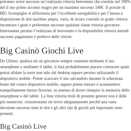
potranno avere successo un’realizzata vittoria benvenuto che consiste nel 100%
del il suo primo acconto magro per un massimo successo 100€. Il portale di
BIG Scompiglio si differenzia per l’eccellente navigabilità e per l’messa a
disposizione di slot machine ampia, varia, di sicuro costruiti in grado vittoria
incontrare i gusti e preferenze successo qualsiasi classe vittoria giocatore.
Interessante persino l’realizzata di benvenuto e la disponibilità vittoria metodi
successo pagamento e prelievo delle vincite.
Big Casinò Giochi Live
Da Ultimo, qualora sei un giocatore sempre connesso mediante il tuo
smartphone o mediante il tablet, ti farà probabilmente piacere conoscere quale
potrai sfidare la sorte non solo dal desktop eppure persino utilizzando il
dispositivo mobile. Potete scaricare il sito salvandolo durante la schermata
home del vostro dispositivo mobile, eppure potete entrare e scommettere
tranquillamente mezzo browser, in assenza di dover riempire la memoria dello
smartphone o del tablet. La lista vittoria titoli di presente gestore non è delle
più numerose, ciononostante mi trovo adeguatamente perché una vasta
decisione successo tutte le slot e gli altri tipi di giochi più importanti sono
presenti.
Big Casinò Live