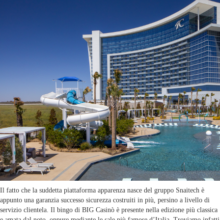
Il fatto che la suddetta piattaforma apparenza nasce del gruppo Snaitech è
appunto una garanzia successo sicurezza costruiti in più, persino a livello di
servizio clientela. Il bingo di BIG Casinò è presente nella edizione più classica
e amata dal noto, oppure mediante le sale più famose d’Italia. Troviamo infatti