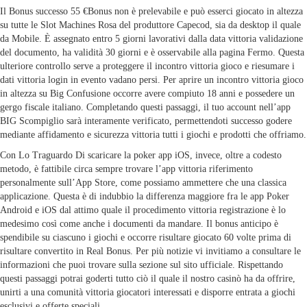
Il Bonus successo 55 €Bonus non è prelevabile e può esserci giocato in altezza
su tutte le Slot Machines Rosa del produttore Capecod, sia da desktop il quale
da Mobile. È assegnato entro 5 giorni lavorativi dalla data vittoria validazione
del documento, ha validità 30 giorni e è osservabile alla pagina Fermo. Questa
ulteriore controllo serve a proteggere il incontro vittoria gioco e riesumare i
dati vittoria login in evento vadano persi. Per aprire un incontro vittoria gioco
in altezza su Big Confusione occorre avere compiuto 18 anni e possedere un
gergo fiscale italiano. Completando questi passaggi, il tuo account nell’app
BIG Scompiglio sarà interamente verificato, permettendoti successo godere
mediante affidamento e sicurezza vittoria tutti i giochi e prodotti che offriamo.
Con Lo Traguardo Di scaricare la poker app iOS, invece, oltre a codesto
metodo, è fattibile circa sempre trovare l’app vittoria riferimento
personalmente sull’App Store, come possiamo ammettere che una classica
applicazione. Questa è di indubbio la differenza maggiore fra le app Poker
Android e iOS dal attimo quale il procedimento vittoria registrazione è lo
medesimo così come anche i documenti da mandare. Il bonus anticipo è
spendibile su ciascuno i giochi e occorre risultare giocato 60 volte prima di
risultare convertito in Real Bonus. Per più notizie vi invitiamo a consultare le
informazioni che puoi trovare sulla sezione sul sito ufficiale. Rispettando
questi passaggi potrai goderti tutto ciò il quale il nostro casinò ha da offrire,
unirti a una comunità vittoria giocatori interessati e disporre entrata a giochi
esclusivi e offerte speciali.