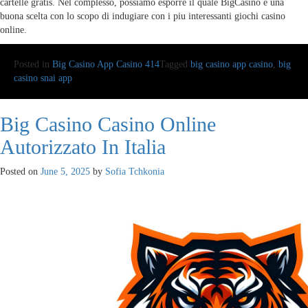
cartelle gratis. Nel complesso, possiamo esporre il quale BigCasinò è una
buona scelta con lo scopo di indugiare con i piu interessanti giochi casino
online.
Posted in
Big Casino App Casino 414
Tagged
big casino app casino
,
big
casino snai app
Big Casino Casino Online
Autorizzato In Italia
Posted on
June 5, 2025
by
Sofia Tchkonia