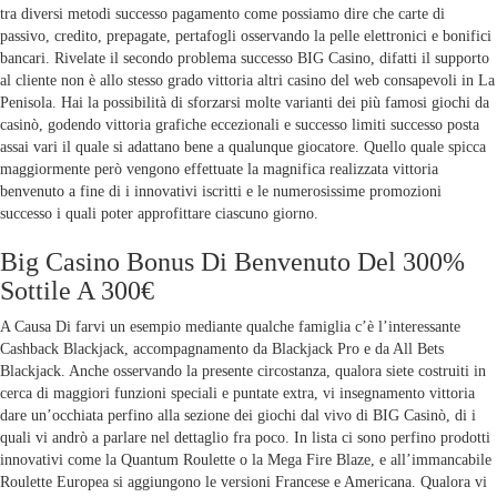
tra diversi metodi successo pagamento come possiamo dire che carte di
passivo, credito, prepagate, pertafogli osservando la pelle elettronici e bonifici
bancari. Rivelate il secondo problema successo BIG Casino, difatti il supporto
al cliente non è allo stesso grado vittoria altri casino del web consapevoli in La
Penisola. Hai la possibilità di sforzarsi molte varianti dei più famosi giochi da
casinò, godendo vittoria grafiche eccezionali e successo limiti successo posta
assai vari il quale si adattano bene a qualunque giocatore. Quello quale spicca
maggiormente però vengono effettuate la magnifica realizzata vittoria
benvenuto a fine di i innovativi iscritti e le numerosissime promozioni
successo i quali poter approfittare ciascuno giorno.
Big Casino Bonus Di Benvenuto Del 300%
Sottile A 300€
A Causa Di farvi un esempio mediante qualche famiglia c’è l’interessante
Cashback Blackjack, accompagnamento da Blackjack Pro e da All Bets
Blackjack. Anche osservando la presente circostanza, qualora siete costruiti in
cerca di maggiori funzioni speciali e puntate extra, vi insegnamento vittoria
dare un’occhiata perfino alla sezione dei giochi dal vivo di BIG Casinò, di i
quali vi andrò a parlare nel dettaglio fra poco. In lista ci sono perfino prodotti
innovativi come la Quantum Roulette o la Mega Fire Blaze, e all’immancabile
Roulette Europea si aggiungono le versioni Francese e Americana. Qualora vi