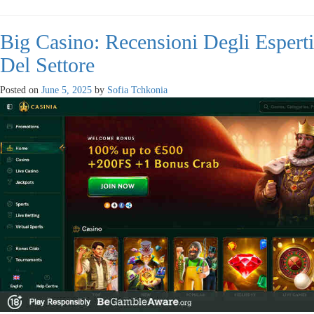
Big Casino: Recensioni Degli Esperti
Del Settore
Posted on
June 5, 2025
by
Sofia Tchkonia