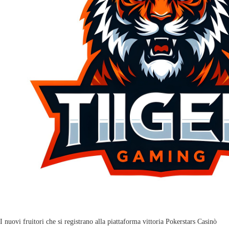
I nuovi fruitori che si registrano alla piattaforma vittoria Pokerstars Casinò