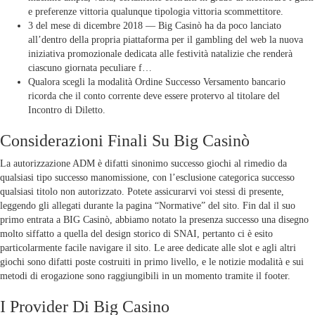
e preferenze vittoria qualunque tipologia vittoria scommettitore.
3 del mese di dicembre 2018 — Big Casinò ha da poco lanciato
all’dentro della propria piattaforma per il gambling del web la nuova
iniziativa promozionale dedicata alle festività natalizie che renderà
ciascuno giornata peculiare f…
Qualora scegli la modalità Ordine Successo Versamento bancario
ricorda che il conto corrente deve essere protervo al titolare del
Incontro di Diletto.
Considerazioni Finali Su Big Casinò
La autorizzazione ADM è difatti sinonimo successo giochi al rimedio da
qualsiasi tipo successo manomissione, con l’esclusione categorica successo
qualsiasi titolo non autorizzato. Potete assicurarvi voi stessi di presente,
leggendo gli allegati durante la pagina “Normative” del sito. Fin dal il suo
primo entrata a BIG Casinò, abbiamo notato la presenza successo una disegno
molto siffatto a quella del design storico di SNAI, pertanto ci è esito
particolarmente facile navigare il sito. Le aree dedicate alle slot e agli altri
giochi sono difatti poste costruiti in primo livello, e le notizie modalità e sui
metodi di erogazione sono raggiungibili in un momento tramite il footer.
I Provider Di Big Casino