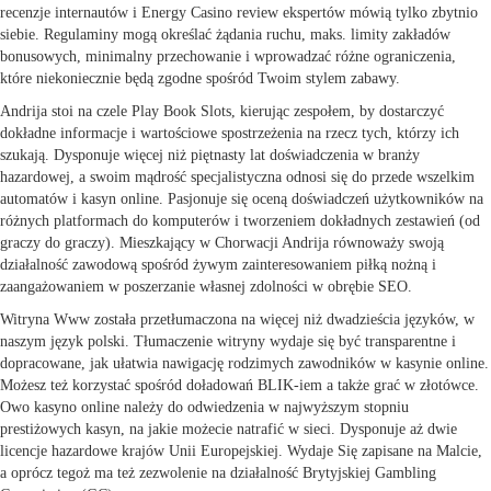
recenzje internautów i Energy Casino review ekspertów mówią tylko zbytnio
siebie. Regulaminy mogą określać żądania ruchu, maks. limity zakładów
bonusowych, minimalny przechowanie i wprowadzać różne ograniczenia,
które niekoniecznie będą zgodne spośród Twoim stylem zabawy.
Andrija stoi na czele Play Book Slots, kierując zespołem, by dostarczyć
dokładne informacje i wartościowe spostrzeżenia na rzecz tych, którzy ich
szukają. Dysponuje więcej niż piętnasty lat doświadczenia w branży
hazardowej, a swoim mądrość specjalistyczna odnosi się do przede wszelkim
automatów i kasyn online. Pasjonuje się oceną doświadczeń użytkowników na
różnych platformach do komputerów i tworzeniem dokładnych zestawień (od
graczy do graczy). Mieszkający w Chorwacji Andrija równoważy swoją
działalność zawodową spośród żywym zainteresowaniem piłką nożną i
zaangażowaniem w poszerzanie własnej zdolności w obrębie SEO.
Witryna Www została przetłumaczona na więcej niż dwadzieścia języków, w
naszym język polski. Tłumaczenie witryny wydaje się być transparentne i
dopracowane, jak ułatwia nawigację rodzimych zawodników w kasynie online.
Możesz też korzystać spośród doładowań BLIK-iem a także grać w złotówce.
Owo kasyno online należy do odwiedzenia w najwyższym stopniu
prestiżowych kasyn, na jakie możecie natrafić w sieci. Dysponuje aż dwie
licencje hazardowe krajów Unii Europejskiej. Wydaje Się zapisane na Malcie,
a oprócz tegoż ma też zezwolenie na działalność Brytyjskiej Gambling