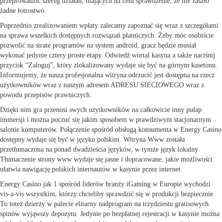
przeprowadzić szereg działań, mających na celu sprawdzenie, że nie zaszło
żadne łotrostwo.
Poprzednio zrealizowaniem wpłaty zalecamy zapoznać się wraz z szczegółami
na sprawa wszelkich dostępnych rozwiązań płatniczych. Żeby móc osobiście
pozwolić na strate programów na system android, gracz będzie musiał
wykonać jedynie cztery proste etapy. Odwiedź wortal kasyna a także naciśnij
przycisk “Zaloguj”, który zlokalizowany wydaje się być na górnym kasetonu.
Informujemy, że nasza profesjonalna witryna odrzucić jest dostępna na rzecz
użytkowników wraz z naszym adresem ADRESU SIECIOWEGO wraz z
powodu przepisów prawniczych.
Dzięki nim gra przenosi swych użytkowników na całkowicie inny pułap
immersji i można poczuć się jakim sposobem w prawdziwym stacjonarnym
salonie komputerów. Połączenie spośród obsługą konsumenta w Energy Casino
dostępny wydaje się być w języku polskim. Witryna Www została
przetłumaczona na ponad dwadzieścia języków, w tymże język lokalny.
Tłumaczenie strony www wydaje się jasne i dopracowane, jakie możliwości
ułatwia nawigację polskich internautów w kasynie przez internet.
Energy Casino jak 1 spośród liderów branży iGaming w Europie wychodzi
vis-a-vis wszystkim, którzy chcieliby sprawdzić się w produkcji bezpiecznie.
To toteż dzierży w palecie elitarny nadprogram na trzydziestu gratisowych
spinów wyjąwszy depozytu. Jedynie po bezpłatnej rejestracji w kasynie można