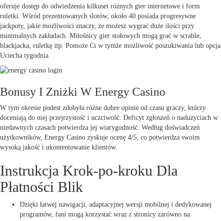
oferuje dostęp do odwiedzenia kilkuset różnych gier internetowe i form
ruletki. Wśród prezentowanych slotów, około 40 posiada progresywne
jackpoty, jakie możliwości znaczy, że możesz wygrać duże ilości przy
minimalnych zakładach. Miłośnicy gier stołowych mogą grać w scrable,
blackjacka, ruletkę itp. Pomoże Ci w tymże możliwość poszukiwania lub opcja
Uciecha tygodnia.
Bonusy I Zniżki W Energy Casino
W tym okresie podest zdobyła różne dobre opinie od czasu graczy, którzy
doceniają do niej przejrzystość i uczciwość. Deficyt zgłoszeń o nadużyciach w
niedawnych czasach potwierdza jej wiarygodność. Według doświadczeń
użytkowników, Energy Casino zyskuje ocenę 4/5, co potwierdza swoim
wysoką jakość i ukontentowanie klientów.
Instrukcja Krok-po-kroku Dla
Płatności Blik
Dzięki łatwej nawigacji, adaptacyjnej wersji mobilnej i dedykowanej
programów, fani mogą korzystać wraz z stronicy zarówno na