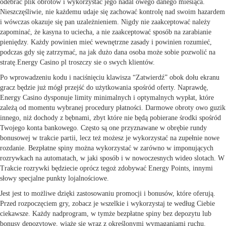
odebrać plik obrotów i wykorzystać jego nadal owego danego miesiąca.
Nieszczęśliwie, nie każdemu udaje się zachować kontrolę nad swoim hazardem
i wówczas okazuje się pan uzależnieniem. Nigdy nie zaakceptować należy
zapominać, że kasyna to uciecha, a nie zaakceptować sposób na zarabianie
pieniędzy. Każdy powinien mieć wewnętrzne zasady i powinien rozumieć,
podczas gdy się zatrzymać, na jak dużo dana osoba może sobie pozwolić na
stratę.Energy Casino pl troszczy sie o swych klientów.
Po wprowadzeniu kodu i naciśnięciu klawisza “Zatwierdź” obok dołu ekranu
gracz będzie już mógł przejść do użytkowania spośród oferty. Naprawdę,
Energy Casino dysponuje limity minimalnych i optymalnych wypłat, które
zależą od momentu wybranej procedury płatności. Darmowe obroty owo guzik
innego, niż dochody z bębnami, zbyt które nie będą pobierane środki spośród
Twojego konta bankowego. Często są one przyznawane w obrębie rundy
bonusowej w trakcie partii, lecz też możesz je wykorzystać na zupełnie nowe
rozdanie. Bezpłatne spiny można wykorzystać w zarówno w imponujących
rozrywkach na automatach, w jaki sposób i w nowoczesnych wideo slotach. W
Trakcie rozrywki będziecie oprócz tegoż zdobywać Energy Points, innymi
słowy specjalne punkty lojalnościowe.
Jest jest to możliwe dzięki zastosowaniu promocji i bonusów, które oferują.
Przed rozpoczęciem gry, zobacz je wszelkie i wykorzystaj te według Ciebie
ciekawsze. Każdy nadprogram, w tymże bezpłatne spiny bez depozytu lub
bonusy depozytowe, wiąże się wraz z określonymi wymaganiami ruchu.