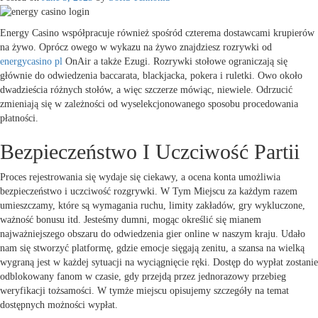
Energy Casino współpracuje również spośród czterema dostawcami krupierów
na żywo. Oprócz owego w wykazu na żywo znajdziesz rozrywki od
energycasino pl
OnAir a także Ezugi. Rozrywki stołowe ograniczają się
głównie do odwiedzenia baccarata, blackjacka, pokera i ruletki. Owo około
dwadzieścia różnych stołów, a więc szczerze mówiąc, niewiele. Odrzucić
zmieniają się w zależności od wyselekcjonowanego sposobu procedowania
płatności.
Bezpieczeństwo I Uczciwość Partii
Proces rejestrowania się wydaje się ciekawy, a ocena konta umożliwia
bezpieczeństwo i uczciwość rozgrywki. W Tym Miejscu za każdym razem
umieszczamy, które są wymagania ruchu, limity zakładów, gry wykluczone,
ważność bonusu itd. Jesteśmy dumni, mogąc określić się mianem
najważniejszego obszaru do odwiedzenia gier online w naszym kraju. Udało
nam się stworzyć platformę, gdzie emocje sięgają zenitu, a szansa na wielką
wygraną jest w każdej sytuacji na wyciągnięcie ręki. Dostęp do wypłat zostanie
odblokowany fanom w czasie, gdy przejdą przez jednorazowy przebieg
weryfikacji tożsamości. W tymże miejscu opisujemy szczegóły na temat
dostępnych możności wypłat.