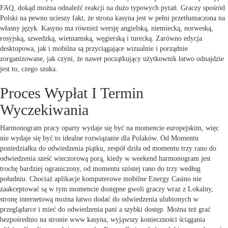
FAQ, dokąd można odnaleźć reakcji na dużo typowych pytań. Graczy spośród
Polski na pewno ucieszy fakt, że strona kasyna jest w pełni przetłumaczona na
własny język. Kasyno ma również wersję angielską, niemiecką, norweską,
rosyjską, szwedzką, wietnamską, węgierską i turecką. Zarówno edycja
desktopowa, jak i mobilna są przyciągające wizualnie i porządnie
zorganizowane, jak czyni, że nawet początkujący użytkownik łatwo odnajdzie
jest to, czego szuka.
Proces Wypłat I Termin
Wyczekiwania
Harmonogram pracy oparty wydaje się być na momencie europejskim, więc
nie wydaje się być to idealne rozwiązanie dla Polaków. Od Momentu
poniedziałku do odwiedzenia piątku, zespół dziła od momentu trzy rano do
odwiedzenia sześć wieczorową porą, kiedy w weekend harmonogram jest
trochę bardziej ograniczony, od momentu szóstej rano do trzy według
południu. Chociaż aplikacje komputerowe mobilne Energy Casino nie
zaakceptować są w tym momencie dostępne gwoli graczy wraz z Lokalny,
stronę internetową można łatwo dodać do odwiedzenia ulubionych w
przeglądarce i mieć do odwiedzenia pani a szybki dostęp. Można też grać
bezpośrednio na stronie www kasyna, wyjąwszy konieczności ściągania