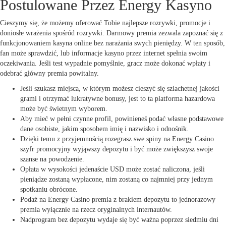
Postulowane Przez Energy Kasyno
Cieszymy się, że możemy oferować Tobie najlepsze rozrywki, promocje i
doniosłe wrażenia spośród rozrywki. Darmowy premia zezwala zapoznać się z
funkcjonowaniem kasyna online bez narażania swych pieniędzy. W ten sposób,
fan może sprawdzić, lub informacje kasyno przez internet spełnia swoim
oczekiwania. Jeśli test wypadnie pomyślnie, gracz może dokonać wpłaty i
odebrać główny premia powitalny.
Jeśli szukasz miejsca, w którym możesz cieszyć się szlachetnej jakości
grami i otrzymać lukratywne bonusy, jest to ta platforma hazardowa
może być świetnym wyborem.
Aby mieć w pełni czynne profil, powinieneś podać własne podstawowe
dane osobiste, jakim sposobem imię i nazwisko i odnośnik.
Dzięki temu z przyjemnością rozegrasz swe spiny na Energy Casino
szyfr promocyjny wyjąwszy depozytu i być może zwiększysz swoje
szanse na powodzenie.
Opłata w wysokości jedenaście USD może zostać naliczona, jeśli
pieniądze zostaną wypłacone, nim zostaną co najmniej przy jednym
spotkaniu obrócone.
Podaż na Energy Casino premia z brakiem depozytu to jednorazowy
premia wyłącznie na rzecz oryginalnych internautów.
Nadprogram bez depozytu wydaje się być ważna poprzez siedmiu dni