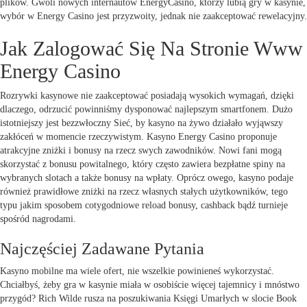
plików. Gwoli nowych internautów EnergyCasino, którzy lubią gry w kasynie,
wybór w Energy Casino jest przyzwoity, jednak nie zaakceptować rewelacyjny.
Jak Zalogować Się Na Stronie Www
Energy Casino
Rozrywki kasynowe nie zaakceptować posiadają wysokich wymagań, dzięki
dlaczego, odrzucić powinniśmy dysponować najlepszym smartfonem. Dużo
istotniejszy jest bezzwłoczny Sieć, by kasyno na żywo działało wyjąwszy
zakłóceń w momencie rzeczywistym. Kasyno Energy Casino proponuje
atrakcyjne zniżki i bonusy na rzecz swych zawodników. Nowi fani mogą
skorzystać z bonusu powitalnego, który często zawiera bezpłatne spiny na
wybranych slotach a także bonusy na wpłaty. Oprócz owego, kasyno podaje
również prawidłowe zniżki na rzecz własnych stałych użytkowników, tego
typu jakim sposobem cotygodniowe reload bonusy, cashback bądź turnieje
spośród nagrodami.
Nаjсzęśсiеj Zаdаwаnе Руtаniа
Kasyno mobilne ma wiele ofert, nie wszelkie powinieneś wykorzystać.
Chciałbyś, żeby gra w kasynie miała w osobiście więcej tajemnicy i mnóstwo
przygód? Rich Wilde rusza na poszukiwania Księgi Umarłych w slocie Book