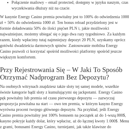
Połączenie mailowy – email protected, dostępny w języku naszym, czas
wyczekiwania dłuższy niż na czacie.
W kasynie Energy Casino premia powitalny jest to 100% do odwiedzenia 1000
zł + 50% do odwiedzenia 1000 zł. Ten bonus reload przydzielony jest w
formie doładowania 50% do ilości pięćset PLN i, jakie możliwości
najważniejsze, możemy ubiegać się o jego dwa razy tygodniowo. Za każdym
razem, kiedy wpłacimy tutaj najmniejszy depozyt 20 PLN, uzyskamy oprócz
gotówki dwadzieścia darmowych spinów. Zastosowanie mobilna Energy
Casino pozwoli ci korzystać spośród możliwości platformy spośród jeszcze
większym komfortem.
Przy Rejestrowania Się – W Jaki To Sposób
Otrzymać Nadprogram Bez Depozytu?
Na osobnych witrynach znajdziesz także sloty tej samej modele, wszelkie
świeże kategorie bądź sloty z kumulującymi się jackpotami. Energy Casino
pęk powitalny lub premia od czasu pierwszego depozytu — zazwyczaj
propozycja powitalna na start — owo ten premia, w którym kasyno Energy
wyrówna procent twojego głównego depozytu. Na przykład, jeśli Energy
Casino premia powitalny jest 100% bonusem na początek aż do 1-wszą.000$,
kasyno pokryje każdy dolar, który wpłacisz, aż do łącznej kwoty 1.000$. Menu
z grami, bonusami Energy Casino, turniejami, jak także klawisze do