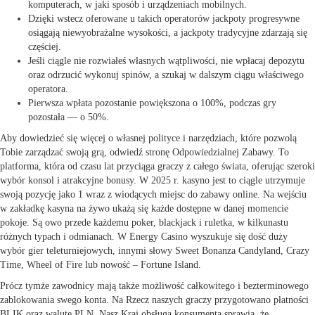
komputerach, w jaki sposób i urządzeniach mobilnych.
Dzięki wstecz oferowane u takich operatorów jackpoty progresywne
osiągają niewyobrażalne wysokości, a jackpoty tradycyjne zdarzają się
częściej.
Jeśli ciągle nie rozwiałeś własnych wątpliwości, nie wpłacaj depozytu
oraz odrzucić wykonuj spinów, a szukaj w dalszym ciągu właściwego
operatora.
Pierwsza wpłata pozostanie powiększona o 100%, podczas gry
pozostała — o 50%.
Aby dowiedzieć się więcej o własnej polityce i narzędziach, które pozwolą
Tobie zarządzać swoją grą, odwiedź stronę Odpowiedzialnej Zabawy. To
platforma, która od czasu lat przyciąga graczy z całego świata, oferując szeroki
wybór konsol i atrakcyjne bonusy. W 2025 r. kasyno jest to ciągle utrzymuje
swoją pozycję jako 1 wraz z wiodących miejsc do zabawy online. Na wejściu
w zakładkę kasyna na żywo ukażą się każde dostępne w danej momencie
pokoje. Są owo przede każdemu poker, blackjack i ruletka, w kilkunastu
różnych typach i odmianach. W Energy Casino wyszukuje się dość duży
wybór gier teleturniejowych, innymi słowy Sweet Bonanza Candyland, Crazy
Time, Wheel of Fire lub nowość – Fortune Island.
Prócz tymże zawodnicy mają także możliwość całkowitego i bezterminowego
zablokowania swego konta. Na Rzecz naszych graczy przygotowano płatności
BLIK oraz walutę PLN. Nasz Kraj obsługa konsumenta sprawia, że