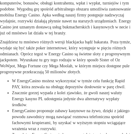
komputerów, bonusów, obsługi kontrahenta, wpłat i wypłat, turniejów i tym
podobne. Wygodną grę spośród arbitralnego obszaru umożliwia zastosowanie
mobilna Energy Casino. Apka według naszej firmy postępuje nadzwyczaj
wydajnie, rozrywki działają płynnie nawet na starszych urządzeniach. Energy
Casino jest uznanym dostawcą usług bukmacherskich i kasynowych w necie i
już od mnóstwo lat działa w tej branży.
Znajdziesz tu mnóstwo różnych wersji blackjacka bądź bakarata. Poza tymże,
wydaje się być także poker internetowe, który występuje w pięciu różnych
odmianach. Oprócz tegoż w Energy Casino są świetne sloty z progresywnym
jackpotem. Wyszukasz tu gry tego rodzaju w który sposób Sister of Oz
WoWpot, Mega Fortune czy Mega Moolah, w którym miejscu dostępne pule
progresywne przekraczają 50 milionów złotych.
W EnergyCasino możesz wykorzystać w tymże celu funkcję Rapid
PAY, która zezwala na obsługę depozytów dosłownie w parę chwil.
Znacznie gorzej wypada z kolei zjawisko, że gwoli naszej waluty
Energy kasyno PL udostępnia jedynie dwa alternatywy wypłaty
środków.
EnergyCasino proponuje zabawy kasynowe na żywo, dzięki z jakiego
powodu zawodnicy mogą nawiązać rozmowa telefoniczna spośród
fachowymi krupierami, by uzyskać w wyższym stopniu wciągające
wrażenia wraz z rozrywki.