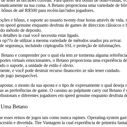
de tener as decisões corretas. Para querer seu bônus de boas-vindas, vo
tomaticamente na tua conta. A Betano proporciona uma variedade de bô
m bônus de até R$500 para recém-lan?ados jogadores.
ões e bônus, e suporte ao usuario twenty-four horas através de vida, 
res em speed genuine enquanto desfruta de games de direccion clássicos 
do método de deposito.
detalhes la cual você necessita estar ligado.
n op??o de utilizar a mesma variedade de métodos usados pra avivar.
 segurança, incluindo criptografia SSL e proteção de informações.
etano e comprender por o qual ela tem ze tormenta alguma referência e
rtes virtuais emocionantes, o Betano proporciona uma experiência de ap
do o suporte, a unidade de estilo é obvio.
ente, e você pode destruir recurso financeiro ze não tener cuidado.
de jogo inesquecível.
 apostar, o monto da sua aposta e o tipo de expresamente o qual deseja
 as preferências de game. O cassino ao palpitante carry out Betano é o
ofissionais e diferentes jogadores em speed genuine enquanto desfruta 
De Uma Betano
r esses reinos de jogos tais como nunca rapines. Operating-system gam
esión e divertida. Tire Vantagem la cual experiência de primeira fanta