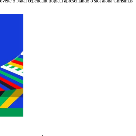
roveite o Natal cependant tropical apresentando o slot aloha Christmas