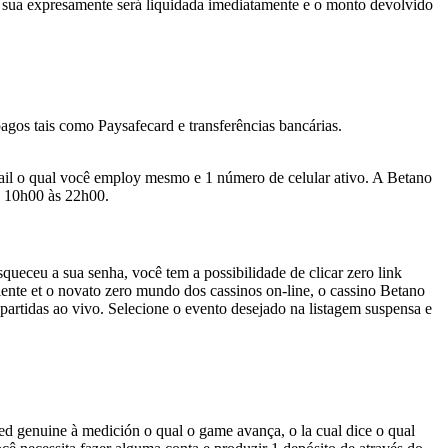
sua expresamente será liquidada imediatamente e o monto devolvido
-pagos tais como Paysafecard e transferências bancárias.
mail o qual você employ mesmo e 1 número de celular ativo. A Betano
s 10h00 às 22h00.
esqueceu a sua senha, você tem a possibilidade de clicar zero link
ente et o novato zero mundo dos cassinos on-line, o cassino Betano
 partidas ao vivo. Selecione o evento desejado na listagem suspensa e
d genuine à medición o qual o game avança, o la cual dice o qual