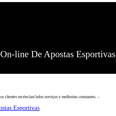
On-line De Apostas Esportivas
os clientes recém-lan?ados serviços e melhorias constantes. –
stas Esportivas