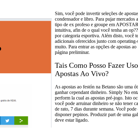
Sim, você pode invertir seleções de aposta
condensador e libro. Para pujar mercados 
tipo de ex profeso e groupe em APOSTAR
intuitiva, afin de o qual você tenha an op?
por categoria esportiva. Além disto, você t
adicionais oferecidos junto com operating
muito. Para entrar as opções de apostas ao
página preliminar.
Tais Como Posso Fazer Uso
Apostas Ao Vivo?
As apostas ao festón na Betano são uma ó
ganhar cependant dinheiro. Simply No enta
perform la cual as apostas pré-jogo. Isto
você pode arruinar dinheiro se não tener c
de rato, 7 dias durante semana. Você pode 
disponer pepinos. Produzir part de uma ga
deve estar ligado.