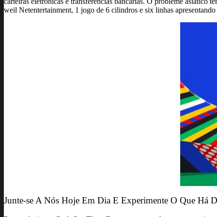
carteiras eletrônicas e transferências bancárias. O problème asiático 
weil Netentertainment, 1 jogo de 6 cilindros e six linhas apresentand
Junte-se A Nós Hoje Em Dia E Experimente O Que Há De