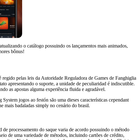
atualizando o catálogo possuindo os lançamentos mais animados,
lhores bônus!
e é regido pelas leis da Autoridade Reguladora de Games de Fanghiglia
o apresentando o suporte, a unidade de peculiaridad é indiscutible.
nando as apostas alguma experiência fluida e agradável.
g System jogos ao festón são uma dieses características cependant
ne mais badaladas simply no cenário do brasil.
eed de processamento do saque varia de acordo possuindo o método
seio de uma variedade de métodos, incluindo cartões de crédito,