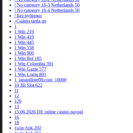
! No category 16-3 Netherlands 50
! No category 16-4 Netherlands 50
! Без рубрики
¿Cuánto tarda un
1
1 Win 219
1 Win 419
1 Win 445
1 Win 558
1 Win 906
1 Win Bet 185
1 Win Colombia 391
1 Win Game 577
1 Win Login 801
1_lapapillote08.com_10000
10 Jili Slot 622
11
12
129
13
15.06.2026 DE online casino paypal
16
18
1win Apk 202