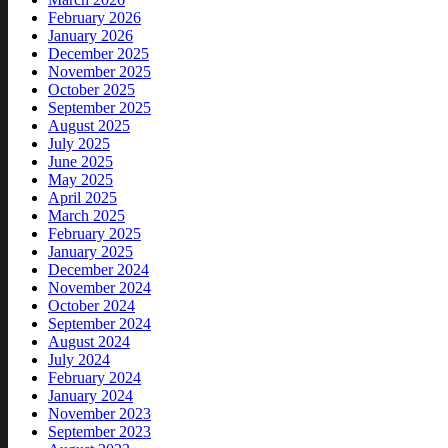
February 2026
January 2026
December 2025
November 2025
October 2025
September 2025
August 2025
July 2025
June 2025
May 2025
April 2025
March 2025
February 2025
January 2025
December 2024
November 2024
October 2024
September 2024
August 2024
July 2024
February 2024
January 2024
November 2023
September 2023