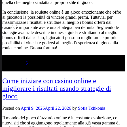
quella che meglio si adatta al proprio stile di gioco.
In conclusione, la roulette online è un gioco emozionante che offre
ai giocatori la possibilità di vincere grandi premi. Tuttavia, per
massimizzare i risultati e sfruttare al meglio i bonus offerti dai
casinò, è importante avere una strategia ben definita. Seguendo le
strategie avanzate descritte in questa guida e sfruttando al meglio i
bonus offerti dai casinò, i giocatori possono migliorare le proprie
possibilità di vincita e godersi al meglio l’esperienza di gioco alla
roulette online. Buona fortuna!
Posted in
5
Come iniziare con casino online e
migliorare i risultati usando strategie di
gioco
Posted on
April 9, 2026
April 22, 2026
by
Sofia Tchkonia
Il mondo del gioco d’azzardo online è in costante evoluzione, con
nuovi siti che si aggiungono regolarmente alla già vasta gamma di