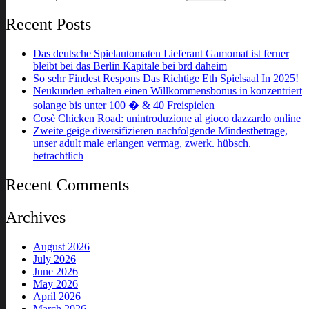
Recent Posts
Das deutsche Spielautomaten Lieferant Gamomat ist ferner
bleibt bei das Berlin Kapitale bei brd daheim
So sehr Findest Respons Das Richtige Eth Spielsaal In 2025!
Neukunden erhalten einen Willkommensbonus in konzentriert
solange bis unter 100 � & 40 Freispielen
Cosè Chicken Road: unintroduzione al gioco dazzardo online
Zweite geige diversifizieren nachfolgende Mindestbetrage,
unser adult male erlangen vermag, zwerk. hübsch.
betrachtlich
Recent Comments
Archives
August 2026
July 2026
June 2026
May 2026
April 2026
March 2026