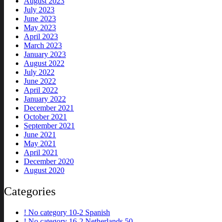
August 2023
July 2023
June 2023
May 2023
April 2023
March 2023
January 2023
August 2022
July 2022
June 2022
April 2022
January 2022
December 2021
October 2021
September 2021
June 2021
May 2021
April 2021
December 2020
August 2020
Categories
! No category 10-2 Spanish
! No category 16-2 Netherlands 50