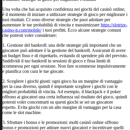
Una volta che hai acquisito confidenza nei giochi del casinò online,
è il momento di iniziare a utilizzare strategie di gioco per migliorare i
tuoi risultati. Ci sono diverse strategie che puoi adottare per
aumentare le tue probabilità di vincita e massimizzare
https://slotrize-
casino-it.com/mobile/
i tuoi profitti. Ecco alcune strategie comuni
che potresti voler considerare:
1. Gestione del bankroll: una delle strategie più importanti che un
giocatore può adottare è la gestione del bankroll. Assicurati di avere
un budget fisso e di rispettarlo, evitando di spendere più del previsto.
Suddividi il tuo bankroll in sessioni di gioco e fissa limiti di
scommessa per ogni sessione. Non fare scommesse impulsivamente
e pianifica con cura le tue giocate.
2. Scegliere i giochi giusti: ogni gioco ha un margine di vantaggio
per la casa diverso, quindi è importante scegliere i giochi con le
migliori probabilità di vincita. Ad esempio, il blackjack e il poker
offrono ai giocatori una certa influenza sul risultato del gioco, quindi
potresti voler concentrarti su questi giochi se sei un giocatore
esperto. Evita giochi con un alto margine di vantaggio per la casa
come le slot machine.
3. Sfruttare i bonus e le promozioni: molti casinò online offrono
bonus e promozioni per attirare nuovi giocatori e incentivare quelli