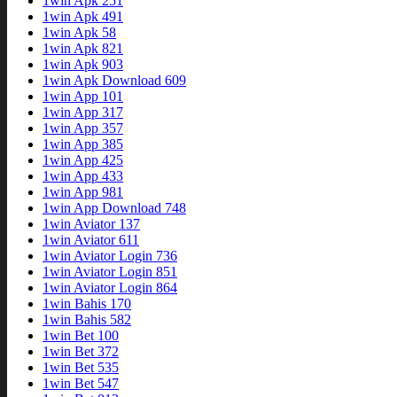
1win Apk 251
1win Apk 491
1win Apk 58
1win Apk 821
1win Apk 903
1win Apk Download 609
1win App 101
1win App 317
1win App 357
1win App 385
1win App 425
1win App 433
1win App 981
1win App Download 748
1win Aviator 137
1win Aviator 611
1win Aviator Login 736
1win Aviator Login 851
1win Aviator Login 864
1win Bahis 170
1win Bahis 582
1win Bet 100
1win Bet 372
1win Bet 535
1win Bet 547