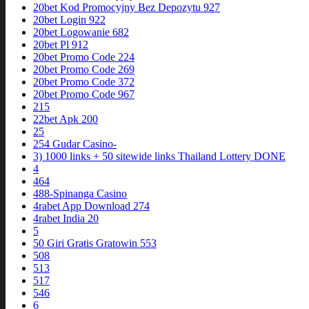
20bet Kod Promocyjny Bez Depozytu 927
20bet Login 922
20bet Logowanie 682
20bet Pl 912
20bet Promo Code 224
20bet Promo Code 269
20bet Promo Code 372
20bet Promo Code 967
215
22bet Apk 200
25
254 Gudar Casino-
3) 1000 links + 50 sitewide links Thailand Lottery DONE
4
464
488-Spinanga Casino
4rabet App Download 274
4rabet India 20
5
50 Giri Gratis Gratowin 553
508
513
517
546
6