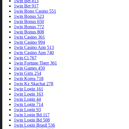
1win Bet 813
1win Bet 917
1win Bono Casino 551
1win Bonus 523
1win Bonus 650
1win Bonus 772
1win Bonus 808
1win Casino 361
1win Casino 994
1win Casino App 513
1win Casino App 740
1win Ci 767
1win Fortune Tiger 361
1win Games 450
1win Giris 254
1win Korea 718
1win Kz Skachat 278
1win Login 161
1win Login 163
1win Login 44
1win Login 714
1win Login 93
1win Login Bd 117
1win Login Bd 508
1win Login Brasil 536