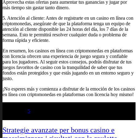
Aprovecha estas ofertas para aumentar tus ganancias y jugar por
más tiempo sin gastar tanto dinero.
5. Atención al cliente: Antes de registrarte en un casino en línea con
criptomonedas, asegúrate de que la plataforma tenga un equipo de
atención al cliente disponible las 24 horas del día, los 7 días de la
semana. Esto te permitirá resolver cualquier duda o problema de
forma rápida y eficiente.
En resumen, los casinos en línea con criptomonedas en plataformas
con licencia ofrecen una experiencia de juego segura y confiable
para los jugadores. Al seguir estos consejos, podrás disfrutar de tus
juegos favoritos de casino con la tranquilidad de saber que tus
fondos están protegidos y que estás jugando en un entorno seguro y
justo.
¡No esperes más y comienza a disfrutar de la emoción de los casinos
en línea con criptomonedas en plataformas con licencia hoy mismo!
Posted in
5
Strategie avanzate per bonus casino e