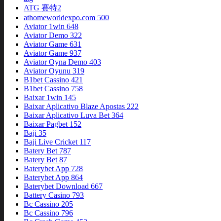
ATG 賽特2
athomeworldexpo.com 500
Aviator 1win 648
Aviator Demo 322
Aviator Game 631
Aviator Game 937
Aviator Oyna Demo 403
Aviator Oyunu 319
B1bet Cassino 421
B1bet Cassino 758
Baixar 1win 145
Baixar Aplicativo Blaze Apostas 222
Baixar Aplicativo Luva Bet 364
Baixar Pagbet 152
Baji 35
Baji Live Cricket 117
Batery Bet 787
Batery Bet 87
Baterybet App 728
Baterybet App 864
Baterybet Download 667
Battery Casino 793
Bc Cassino 205
Bc Cassino 796