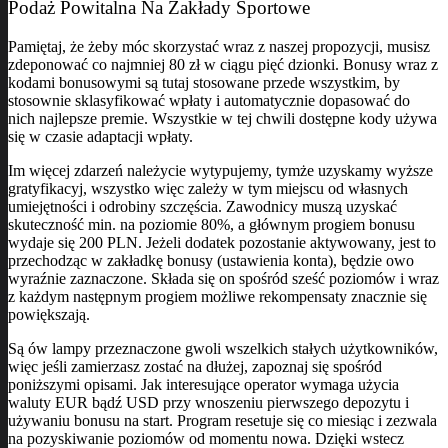
Podaż Powitalna Na Zakłady Sportowe
Pamiętaj, że żeby móc skorzystać wraz z naszej propozycji, musisz
zdeponować co najmniej 80 zł w ciągu pięć dzionki. Bonusy wraz z
kodami bonusowymi są tutaj stosowane przede wszystkim, by
stosownie sklasyfikować wpłaty i automatycznie dopasować do
nich najlepsze premie. Wszystkie w tej chwili dostępne kody używa
się w czasie adaptacji wpłaty.
Im więcej zdarzeń należycie wytypujemy, tymże uzyskamy wyższe
gratyfikacyj, wszystko więc zależy w tym miejscu od własnych
umiejętności i odrobiny szczęścia. Zawodnicy muszą uzyskać
skuteczność min. na poziomie 80%, a głównym progiem bonusu
wydaje się 200 PLN. Jeżeli dodatek pozostanie aktywowany, jest to
przechodząc w zakładkę bonusy (ustawienia konta), będzie owo
wyraźnie zaznaczone. Składa się on spośród sześć poziomów i wraz
z każdym następnym progiem możliwe rekompensaty znacznie się
powiększają.
Są ów lampy przeznaczone gwoli wszelkich stałych użytkowników,
więc jeśli zamierzasz zostać na dłużej, zapoznaj się spośród
poniższymi opisami. Jak interesujące operator wymaga użycia
waluty EUR bądź USD przy wnoszeniu pierwszego depozytu i
używaniu bonusu na start. Program resetuje się co miesiąc i zezwala
na pozyskiwanie poziomów od momentu nowa. Dzięki wstecz