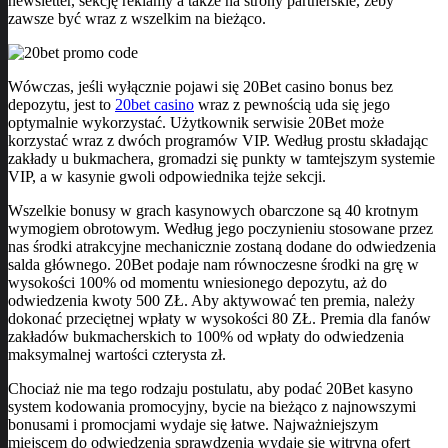
newsletter, sekcję reklamy a także na strony partnerskie, żeby
zawsze być wraz z wszelkim na bieżąco.
Wówczas, jeśli wyłącznie pojawi się 20Bet casino bonus bez
depozytu, jest to
20bet casino
wraz z pewnością uda się jego
optymalnie wykorzystać. Użytkownik serwisie 20Bet może
korzystać wraz z dwóch programów VIP. Według prostu składając
zakłady u bukmachera, gromadzi się punkty w tamtejszym systemie
VIP, a w kasynie gwoli odpowiednika tejże sekcji.
Wszelkie bonusy w grach kasynowych obarczone są 40 krotnym
wymogiem obrotowym. Według jego poczynieniu stosowane przez
nas środki atrakcyjne mechanicznie zostaną dodane do odwiedzenia
salda głównego. 20Bet podaje nam równoczesne środki na grę w
wysokości 100% od momentu wniesionego depozytu, aż do
odwiedzenia kwoty 500 ZŁ. Aby aktywować ten premia, należy
dokonać przeciętnej wpłaty w wysokości 80 ZŁ. Premia dla fanów
zakładów bukmacherskich to 100% od wpłaty do odwiedzenia
maksymalnej wartości czterysta zł.
Chociaż nie ma tego rodzaju postulatu, aby podać 20Bet kasyno
system kodowania promocyjny, bycie na bieżąco z najnowszymi
bonusami i promocjami wydaje się łatwe. Najważniejszym
miejscem do odwiedzenia sprawdzenia wydaje się witryna ofert