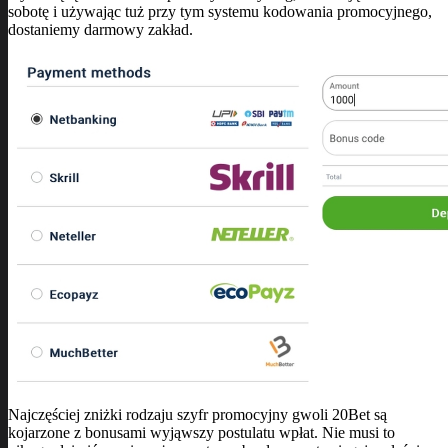
sobotę i używając tuż przy tym systemu kodowania promocyjnego,
dostaniemy darmowy zakład.
Najczęściej zniżki rodzaju szyfr promocyjny gwoli 20Bet są
kojarzone z bonusami wyjąwszy postulatu wpłat. Nie musi to