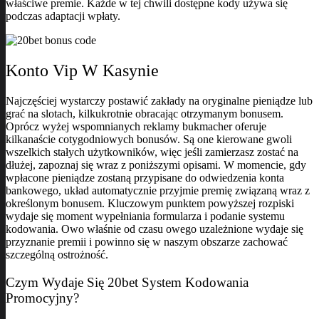
właściwe premie. Każde w tej chwili dostępne kody używa się
podczas adaptacji wpłaty.
Konto Vip W Kasynie
Najczęściej wystarczy postawić zakłady na oryginalne pieniądze lub
grać na slotach, kilkukrotnie obracając otrzymanym bonusem.
Oprócz wyżej wspomnianych reklamy bukmacher oferuje
kilkanaście cotygodniowych bonusów. Są one kierowane gwoli
wszelkich stałych użytkowników, więc jeśli zamierzasz zostać na
dłużej, zapoznaj się wraz z poniższymi opisami. W momencie, gdy
wpłacone pieniądze zostaną przypisane do odwiedzenia konta
bankowego, układ automatycznie przyjmie premię związaną wraz z
określonym bonusem. Kluczowym punktem powyższej rozpiski
wydaje się moment wypełniania formularza i podanie systemu
kodowania. Owo właśnie od czasu owego uzależnione wydaje się
przyznanie premii i powinno się w naszym obszarze zachować
szczególną ostrożność.
Czym Wydaje Się 20bet System Kodowania
Promocyjny?