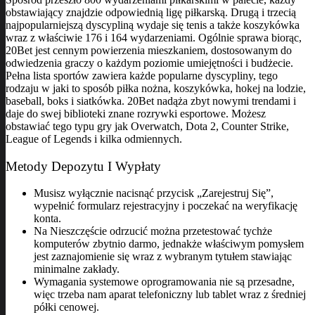
obstawiający znajdzie odpowiednią ligę piłkarską. Drugą i trzecią
najpopularniejszą dyscypliną wydaje się tenis a także koszykówka
wraz z właściwie 176 i 164 wydarzeniami. Ogólnie sprawa biorąc,
20Bet jest cennym powierzenia mieszkaniem, dostosowanym do
odwiedzenia graczy o każdym poziomie umiejętności i budżecie.
Pełna lista sportów zawiera każde popularne dyscypliny, tego
rodzaju w jaki to sposób piłka nożna, koszykówka, hokej na lodzie,
baseball, boks i siatkówka. 20Bet nadąża zbyt nowymi trendami i
daje do swej biblioteki znane rozrywki esportowe. Możesz
obstawiać tego typu gry jak Overwatch, Dota 2, Counter Strike,
League of Legends i kilka odmiennych.
Metody Depozytu I Wypłaty
Musisz wyłącznie nacisnąć przycisk „Zarejestruj Się”,
wypełnić formularz rejestracyjny i poczekać na weryfikację
konta.
Na Nieszczęście odrzucić można przetestować tychże
komputerów zbytnio darmo, jednakże właściwym pomysłem
jest zaznajomienie się wraz z wybranym tytułem stawiając
minimalne zakłady.
Wymagania systemowe oprogramowania nie są przesadne,
więc trzeba nam aparat telefoniczny lub tablet wraz z średniej
półki cenowej.