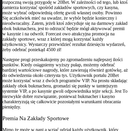
rozpoczną swoją przygodę w 20Bet. W zależności od tego, lub ktoś
zamierza korzystać spośród zakładów sportowych, czy kasyna,
może wybrać odpowiednią ofertę gwoli własnej osoby. Powinno
Się aczkolwiek mieć na uwadze, że wybór będzie konieczny i
nieodwracalny. Zatem, jeżeli ktoś zdecyduje się na darmowy zakład
obok bukmachera, jest to odrzucić będzie mógł aktywować premii
w kasynie i na odwrót. Forecast owo atrakcyjna promocja na
zakłady sportowe, wraz z której mogą korzystać każdy
użytkownicy. Wystarczy przewidzieć rezultat dziesięciu wydarzeń,
żeby odebrać poniekąd 4500 zł!
Następne progi przeskakujemy po zgromadzeniu najlepszej ilości
punktów. Kiedy osiągniemy wyższy pułap, możemy odebrać
bardziej wartościowe nagrody, które zawierają również gotówkę, aż
do odwiedzenia około czterysta tys. Użytkownik portalu 20Bet
może korzystać wraz z dwóch programów VIP. Na prostu składając
zakłady obok bukmachera, gromadzi się punkty w tamtejszym
systemie VIP, a po kasynie gwoli odpowiednika tejże sekcji. Jest To
niezwykle dobre rozwiązanie, ponieważ bukmacher i kasyno
charakteryzują się całkowicie pozostałymi warunkami obracania
pieniędzy.
Premia Na Zakłady Sportowe
Mimo że może w pani a wziąć udział każdy użytkownik, który