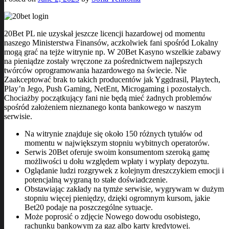
20Bet PL nie uzyskał jeszcze licencji hazardowej od momentu
naszego Ministerstwa Finansów, aczkolwiek fani spośród Lokalny
mogą grać na tejże witrynie np. W 20Bet Kasyno wszelkie zabawy
na pieniądze zostały wręczone za pośrednictwem najlepszych
twórców oprogramowania hazardowego na świecie. Nie
Zaakceptować brak to takich producentów jak Yggdrasil, Playtech,
Play’n Jego, Push Gaming, NetEnt, Microgaming i pozostałych.
Chociażby początkujący fani nie będą mieć żadnych problemów
spośród założeniem nieznanego konta bankowego w naszym
serwisie.
Na witrynie znajduje się około 150 różnych tytułów od
momentu w największym stopniu wybitnych operatorów.
Serwis 20Bet oferuje swoim konsumentom szeroką gamę
możliwości u dołu względem wpłaty i wypłaty depozytu.
Oglądanie ludzi rozgrywek z kolejnym dreszczykiem emocji i
potencjalną wygraną to stałe doświadczenie.
Obstawiając zakłady na tymże serwisie, wygrywam w dużym
stopniu więcej pieniędzy, dzięki ogromnym kursom, jakie
Bet20 podaje na poszczególne sytuacje.
Może poprosić o zdjęcie Nowego dowodu osobistego,
rachunku bankowym za gaz albo karty kredytowej.