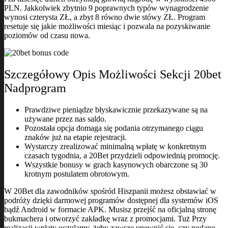
PLN. Jakkolwiek zbytnio 9 poprawnych typów wynagrodzenie
wynosi czterysta ZŁ, a zbyt 8 równo dwie stówy ZŁ. Program
resetuje się jakie możliwości miesiąc i pozwala na pozyskiwanie
poziomów od czasu nowa.
Szczegółowy Opis Możliwości Sekcji 20bet
Nadprogram
Prawdziwe pieniądze błyskawicznie przekazywane są na
używane przez nas saldo.
Pozostała opcja domaga się podania otrzymanego ciągu
znaków już na etapie rejestracji.
Wystarczy zrealizować minimalną wpłatę w konkretnym
czasach tygodnia, a 20Bet przydzieli odpowiednią promocję.
Wszystkie bonusy w grach kasynowych obarczone są 30
krotnym postulatem obrotowym.
W 20Bet dla zawodników spośród Hiszpanii możesz obstawiać w
podróży dzięki darmowej programów dostępnej dla systemów iOS
bądź Android w formacie APK. Musisz przejść na oficjalną stronę
bukmachera i otworzyć zakładkę wraz z promocjami. Tuż Przy
realizacji wpłaty uczulamy, żeby zawsze upewnić się, czy podano