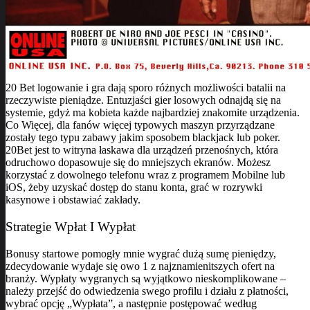
20 Bet logowanie i gra dają sporo różnych możliwości batalii na
rzeczywiste pieniądze. Entuzjaści gier losowych odnajdą się na
systemie, gdyż ma kobieta każde najbardziej znakomite urządzenia.
Co Więcej, dla fanów więcej typowych maszyn przyrządzane
zostały tego typu zabawy jakim sposobem blackjack lub poker.
20Bet jest to witryna łaskawa dla urządzeń przenośnych, która
odruchowo dopasowuje się do mniejszych ekranów. Możesz
korzystać z dowolnego telefonu wraz z programem Mobilne lub
iOS, żeby uzyskać dostęp do stanu konta, grać w rozrywki
kasynowe i obstawiać zakłady.
Strategie Wpłat I Wypłat
Bonusy startowe pomogły mnie wygrać dużą sumę pieniędzy,
zdecydowanie wydaje się owo 1 z najznamienitszych ofert na
branży. Wypłaty wygranych są wyjątkowo nieskomplikowane –
należy przejść do odwiedzenia swego profilu i działu z płatności,
wybrać opcję „Wypłata”, a następnie postępować według