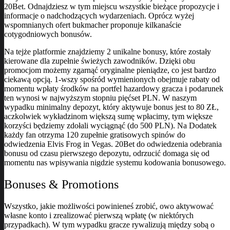
20Bet. Odnajdziesz w tym miejscu wszystkie bieżące propozycje i
informacje o nadchodzących wydarzeniach. Oprócz wyżej
wspomnianych ofert bukmacher proponuje kilkanaście
cotygodniowych bonusów.
Na tejże platformie znajdziemy 2 unikalne bonusy, które zostały
kierowane dla zupełnie świeżych zawodników. Dzięki obu
promocjom możemy zgarnąć oryginalne pieniądze, co jest bardzo
ciekawą opcją. 1-wszy spośród wymienionych obejmuje rabaty od
momentu wpłaty środków na portfel hazardowy gracza i podarunek
ten wynosi w najwyższym stopniu pięćset PLN. W naszym
wypadku minimalny depozyt, który aktywuje bonus jest to 80 ZŁ,
aczkolwiek wykładzinom większą sumę wpłacimy, tym większe
korzyści będziemy zdołali wyciągnąć (do 500 PLN). Na Dodatek
każdy fan otrzyma 120 zupełnie gratisowych spinów do
odwiedzenia Elvis Frog in Vegas. 20Bet do odwiedzenia odebrania
bonusu od czasu pierwszego depozytu, odrzucić domaga się od
momentu nas wpisywania nigdzie systemu kodowania bonusowego.
Bonuses & Promotions
Wszystko, jakie możliwości powinieneś zrobić, owo aktywować
własne konto i zrealizować pierwszą wpłatę (w niektórych
przypadkach). W tym wypadku gracze rywalizują między sobą o