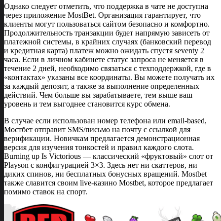
Однако следует отметить, что поддержка в чате не доступна
через приложение MostBet. Организация гарантирует, что
клиенты могут пользоваться сайтом безопасно и комфортно.
Продолжительность транзакции будет напрямую зависеть от
платежной системы, в крайних случаях (банковский перевод
и кредитная карта) платеж можно ожидать спустя seventy 2
часа. Если в личном кабинете статус запроса не меняется в
течение 2 дней, необходимо связаться с техподдержкой, где в
«контактах» указаны все координаты. Вы можете получать их
за каждый депозит, а также за выполнение определенных
действий. Чем больше вы зарабатываете, тем выше ваш
уровень и тем выгоднее становится курс обмена.
В случае если использован номер телефона или email-based,
Мостбет отправит SMS/письмо на почту с ссылкой для
верификации. Новичкам предлагается демонстрационная
версия для изучения тонкостей и правил каждого слота.
Burning up Is Victorious — классический «фруктовый» слот от
Playson с конфигурацией 3×3. Здесь нет ни скаттеров, ни
диких спинов, ни бесплатных бонусных вращений. Mostbet
также славится своим live-казино Mostbet, которое предлагает
помимо ставок на спорт.