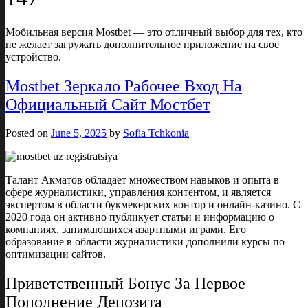
Мобильная версия Mostbet — это отличный выбор для тех, кто
не желает загружать дополнительное приложение на свое
устройство. –
Mostbet Зеркало Рабочее Вход На
Официальный Сайт Мостбет
Posted on
June 5, 2025
by
Sofia Tchkonia
Талант Акматов обладает множеством навыков и опыта в
сфере журналистики, управления контентом, и является
экспертом в области букмекерских контор и онлайн-казино. С
2020 года он активно публикует статьи и информацию о
компаниях, занимающихся азартными играми. Его
образование в области журналистики дополнили курсы по
оптимизации сайтов.
Приветственный Бонус За Первое
Пополнение Депозита