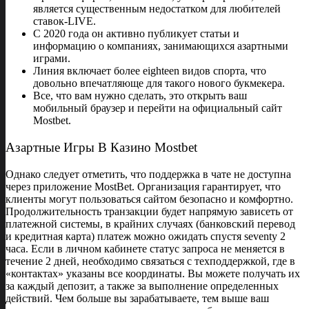
является существенным недостатком для любителей
ставок-LIVE.
С 2020 года он активно публикует статьи и
информацию о компаниях, занимающихся азартными
играми.
Линия включает более eighteen видов спорта, что
довольно впечатляюще для такого нового букмекера.
Все, что вам нужно сделать, это открыть ваш
мобильный браузер и перейти на официальный сайт
Mostbet.
Азартные Игры В Казино Mostbet
Однако следует отметить, что поддержка в чате не доступна
через приложение MostBet. Организация гарантирует, что
клиенты могут пользоваться сайтом безопасно и комфортно.
Продолжительность транзакции будет напрямую зависеть от
платежной системы, в крайних случаях (банковский перевод
и кредитная карта) платеж можно ожидать спустя seventy 2
часа. Если в личном кабинете статус запроса не меняется в
течение 2 дней, необходимо связаться с техподдержкой, где в
«контактах» указаны все координаты. Вы можете получать их
за каждый депозит, а также за выполнение определенных
действий. Чем больше вы зарабатываете, тем выше ваш