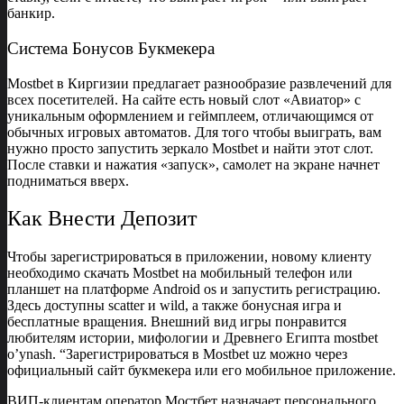
банкир.
Система Бонусов Букмекера
Mostbet в Киргизии предлагает разнообразие развлечений для
всех посетителей. На сайте есть новый слот «Авиатор» с
уникальным оформлением и геймплеем, отличающимся от
обычных игровых автоматов. Для того чтобы выиграть, вам
нужно просто запустить зеркало Mostbet и найти этот слот.
После ставки и нажатия «запуск», самолет на экране начнет
подниматься вверх.
Как Внести Депозит
Чтобы зарегистрироваться в приложении, новому клиенту
необходимо скачать Mostbet на мобильный телефон или
планшет на платформе Android os и запустить регистрацию.
Здесь доступны scatter и wild, а также бонусная игра и
бесплатные вращения. Внешний вид игры понравится
любителям истории, мифологии и Древнего Египта mostbet
o’ynash. “Зарегистрироваться в Mostbet uz можно через
официальный сайт букмекера или его мобильное приложение.
ВИП-клиентам оператор Мостбет назначает персонального