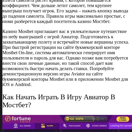
взлета самолета растет кривая, с которой повышается
коэффициент. Чем дольше летит самолет, тем крупнее
выигрыш получает игрок. Его задача – нажать кнопку вывода
до падения самолета. Правила игры максимально простые, с
ними разберется каждый посетитель казино Мостбет.
Казино Mostbet приглашает вас в увлекательное путешествие
по небу выигрышей с игрой Авиатор. Подготовьтесь к
захватывающему полету и встречайте новые вершины успеха.
При быстрой регистрации на сайте букмекерской конторе
Mostbet On-line, система автоматически генерирует имя
пользователя и пароль для вас. Однако позже вам потребуется
внести свои личные данные, но такой способ дает вам
возможность быстро начать делать ставки. Попробуйте
демонстрационную версию игры Aviator на сайте
букмекерской конторы Mostbet или в приложении Mostbet для
iOS и Andriod.
Как Начать Играть В Игру Авиатор В
Мостбет?