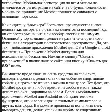
устройство. Мобильная регистрация по всем этапам не
отличается от регистрации на сайте, а по функциональности
мобильное приложение Mostbet полностью совпадает с
основным порталом.
Как видите, у букмекера” “есть свои преимущества и свои
недостатки, которые, по отзывам клиентов за последний год,
он старается уменьшить или вообще свести к минимуму.
Основной упор компания делает на развитие спортивного
беттинга на территории постсоветского пространства. Да, это
так – мобильные приложения Mostbet для iOS и Google android
бесплатны – Приложение Mostbet доступно для
использования бесплатно. Нажмите кнопку “Скачать
приложение” в шапке нашего сайта или кнопку “Скачать для
iOS” ниже.
Вы можете продолжать вносить средства на свой счет,
выводить средства, делать ставки на любимые спортивные
события, играть в те же игры казино и так далее. Тот факт, что
Mostbet доступен в любое время и из любого места, также
делает его очень хорошим выбором. Версия мобильного
приложения Mostbet для Android os обладает теми же
функциями, что и версии для настольных компьютеров и
других платформ. Вы можете продолжать пополнять счет,
выводить деньги, делать ставки на любимые спортивные