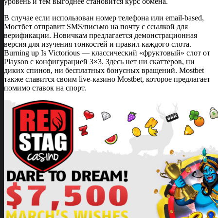
уровень и тем выгоднее становится курс обмена.
В случае если использован номер телефона или email-based,
Мостбет отправит SMS/письмо на почту с ссылкой для
верификации. Новичкам предлагается демонстрационная
версия для изучения тонкостей и правил каждого слота.
Burning up Is Victorious — классический «фруктовый» слот от
Playson с конфигурацией 3×3. Здесь нет ни скаттеров, ни
диких спинов, ни бесплатных бонусных вращений. Mostbet
также славится своим live-казино Mostbet, которое предлагает
помимо ставок на спорт.