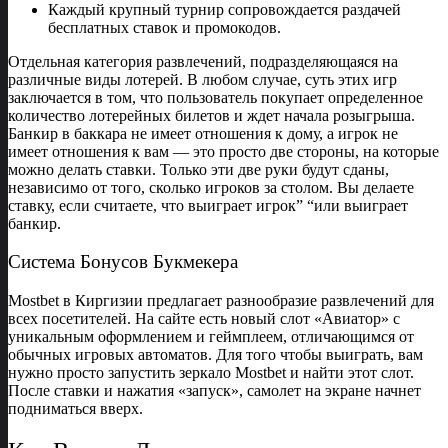
Каждый крупный турнир сопровождается раздачей
бесплатных ставок и промокодов.
Отдельная категория развлечений, подразделяющаяся на
различные виды лотерей. В любом случае, суть этих игр
заключается в том, что пользователь покупает определенное
количество лотерейных билетов и ждет начала розыгрыша.
Банкир в баккара не имеет отношения к дому, а игрок не
имеет отношения к вам — это просто две стороны, на которые
можно делать ставки. Только эти две руки будут сданы,
независимо от того, сколько игроков за столом. Вы делаете
ставку, если считаете, что выиграет игрок” “или выиграет
банкир.
Система Бонусов Букмекера
Mostbet в Киргизии предлагает разнообразие развлечений для
всех посетителей. На сайте есть новый слот «Авиатор» с
уникальным оформлением и геймплеем, отличающимся от
обычных игровых автоматов. Для того чтобы выиграть, вам
нужно просто запустить зеркало Mostbet и найти этот слот.
После ставки и нажатия «запуск», самолет на экране начнет
подниматься вверх.