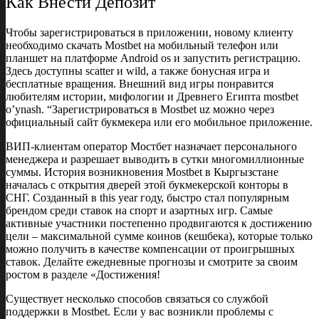
Как Внести Депозит
Чтобы зарегистрироваться в приложении, новому клиенту
необходимо скачать Mostbet на мобильный телефон или
планшет на платформе Android os и запустить регистрацию.
Здесь доступны scatter и wild, а также бонусная игра и
бесплатные вращения. Внешний вид игры понравится
любителям истории, мифологии и Древнего Египта mostbet
o’ynash. “Зарегистрироваться в Mostbet uz можно через
официальный сайт букмекера или его мобильное приложение.
ВИП-клиентам оператор Мостбет назначает персонального
менеджера и разрешает выводить в сутки многомиллионные
суммы. История возникновения Mostbet в Кыргызстане
началась с открытия дверей этой букмекерской конторы в
СНГ. Созданный в this year году, быстро стал популярным
брендом среди ставок на спорт и азартных игр. Самые
активные участники постепенно продвигаются к достижению
цели – максимальной сумме коинов (кешбека), которые только
можно получить в качестве компенсации от проигрышных
ставок. Делайте ежедневные прогнозы и смотрите за своим
ростом в разделе «Достижения!
Существует несколько способов связаться со службой
поддержки в Mostbet. Если у вас возникли проблемы с