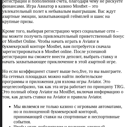
регистрации и пополнения счета, благодаря чему не рискуете
финансами. Игра Авиатор в казино Mostbet – это
увлекательный полет к небывалым выигрышам. Вас ждут
азартные эмоции, захватывающий геймплей и шанс на
крупные призы.
Кроме того, выбирая регистрацию через социальные сети –
вы можете получить привлекательный приветственный бонус
от Mostbet Online. Чтобы начать играть в Aviator в
букмекерской конторе Mostbet, вам потребуется сначала
зарегистрироваться в Mostbet online. После успешной
регистрации вы сможете внести депозит, выбрать ставку и
начать захватывающее приключение в этой азартной игре.
Но если коэффициент станет выше two,five, то вы выиграете.
На сетевых площадках можно найти любительские
программы и приложения для взлома игры Aviator. Это
нецелесообразно, так как эта игра работает по принципу TRG.
Это полный обзор Aviator на MostBet, включая информацию о
том, как делать ставки на Aviator и правила Aviator.
Мы являемся не только казино с игровыми автоматами,
но и полноценной букмекерской конторой,
принимающей ставки на спортивные и неспортивные
события.
Чтобы стать победителем и получить крупный