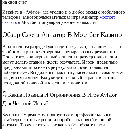
на свой счет.
Играйте в «Aviator» где угодно и в любое время с мобильного
телефона. Многопользовательская игра Авиатор
мостбет
скачать
в Мостбет популярна уже несколько лет.
Обзор Слота Авиатор В Мостбет Казино
В одиночном разряде будет один результат, в парном – два, в
тройном – три и в четверном – четыре разных результата.
После того, как игроки выбрали тип и размер ставки, они
могут делать ставки и ждать результата. Игрок, правильно
предсказавший все четыре результата, будет объявлен
победителем. Вы должны выяснить, насколько высоко может
подняться самолет. Вы увидите главный экран с взлетно-
посадочной полосой и красным самолетом.
👇 Какие Правила И Ограничения В Игре Aviator
Для Честной Игры?
Бесплатным режимом пользуются и профессиональные
гемблеры, которые решили опробовать новый игровой
автомат. Такая версия загружается без обязательной