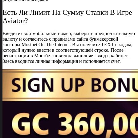
Есть Ли Лимит На Сумму Ставки В Игре
Aviator?
Введите свой мобильный номер, выберите предпочтительную
валюту и согласитесь с правилами сайта букмекерской
конторы Mostbet On The Internet. Вы получите TEXT с кодом,
который нужно ввести в соответствующей строке. После
регистрации в Мостбет новичок выполняет вход в кабинет.
Здесь вводится личная информация и пополняется счет.