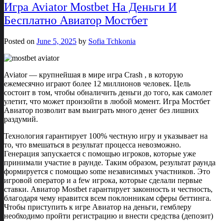
Игра Aviator Mostbet На Деньги И
Бесплатно Авиатор Мостбет
Posted on
June 5, 2025
by
Sofia Tchkonia
Aviator — крупнейшая в мире игра Crash , в которую
ежемесячно играют более 12 миллионов человек. Цель
состоит в том, чтобы обналичить деньги до того, как самолет
улетит, что может произойти в любой момент. Игра Мостбет
Авиатор позволит вам выиграть много денег без лишних
раздумий.
Технология гарантирует 100% честную игру и указывает на
то, что вмешаться в результат процесса невозможно.
Генерация запускается с помощью игроков, которые уже
принимали участие в раунде. Таким образом, результат раунда
формируется с помощью some независимых участников. Это
игровой оператор и a few игрока, которые сделали первые
ставки. Авиатор Mostbet гарантирует законность и честность,
благодаря чему нравится всем поклонникам сферы беттинга.
Чтобы приступить к игре Авиатор на деньги, гемблеру
необходимо пройти регистрацию и внести средства (депозит)