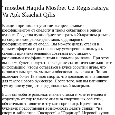
“mostbet Haqida Mostbet Uz Registratsiya
Va Apk Skachat Qilis
В акции принимают участие экспресс-ставки с
коэффициентом от one,forty и тремя событиями в одном
купоне. Средства нужно будет отыграть в 20-кратном размере
на спортивном рынке для ставок-ординаров с
коэффициентами от one,55. Вы можете делать ставки в
прямом эфире на игры по своему усмотрению, пользуясь
самыми привлекательными советами по ставкам с
различными коэффициентами и новыми рынками. При этом
вы также будете получать последние статистические данные и
информацию, чтобы оставаться в курсе событий игры, что
позволит вам делать умные и обоснованные ставки. Линия
включает более 18 видов спорта, что довольно впечатляюще
для такого нового букмекера. После того, как вы напишите
сумму, внизу увидите предполагаемый выигрыш.
Если вы любите развлекательные ставки и хотите немного
отдохнуть от тщательного анализа спортивных событий,
обязательно загляните в эту категорию игр. Кроме того,
букмекер предоставляет возможность делать ставки” “на
спорт в лайве типа “Экспресс” и “Ординар”. Игровой купон