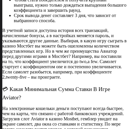
выигрыш, нужно только дождаться выпадения большого
коэффициента и завершить раунд.
Срок вывода денег составляет 3 дня, что зависит от
выбранного способа.
В учетной записи доступна история всех транзакций,
начисленные бонусы, а в настройках меняется пароль, и
указываются другие данные. Выбирая, в какую игру сыграть в
казино Мостбет вы можете быть ошеломлены количеством
представленных игр. Но в чем же преимущества Авиатор
перед другими играми в Мостбет? Например, вы поставили
на то, что коэффициент увеличится до two,a few. Самолет
стартует с коэффициентом one и постепенно увеличивается.
Если самолет разобьется, например, при коэффициенте
2,twenty-five – вы проиграете.
💳 Какая Минимальная Сумма Ставки В Игре
Aviator?
На электронные кошельки деньги поступают всегда быстрее,
чем на карты, что связано с работой банковских учреждений.
Загрузив слот Aviator в казино Mostbet, гемблер увидит на
экране самолет, два окна со ставками и статистику. По мере