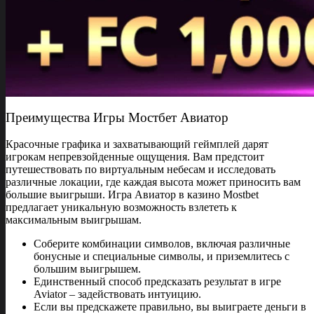
Преимущества Игры Мостбет Авиатор
Красочные графика и захватывающий геймплей дарят
игрокам непревзойденные ощущения. Вам предстоит
путешествовать по виртуальным небесам и исследовать
различные локации, где каждая высота может приносить вам
большие выигрыши. Игра Авиатор в казино Mostbet
предлагает уникальную возможность взлететь к
максимальным выигрышам.
Соберите комбинации символов, включая различные
бонусные и специальные символы, и приземлитесь с
большим выигрышем.
Единственный способ предсказать результат в игре
Aviator – задействовать интуицию.
Если вы предскажете правильно, вы выиграете деньги в