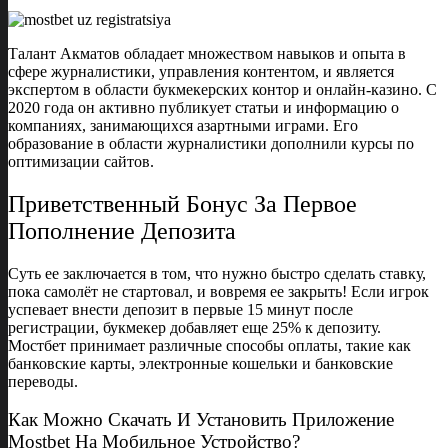
Талант Акматов обладает множеством навыков и опыта в
сфере журналистики, управления контентом, и является
экспертом в области букмекерских контор и онлайн-казино. С
2020 года он активно публикует статьи и информацию о
компаниях, занимающихся азартными играми. Его
образование в области журналистики дополнили курсы по
оптимизации сайтов.
Приветственный Бонус За Первое
Пополнение Депозита
Суть ее заключается в том, что нужно быстро сделать ставку,
пока самолёт не стартовал, и вовремя ее закрыть! Если игрок
успевает внести депозит в первые 15 минут после
регистрации, букмекер добавляет еще 25% к депозиту.
Мостбет принимает различные способы оплаты, такие как
банковские карты, электронные кошельки и банковские
переводы.
Как Можно Скачать И Установить Приложение
Mostbet На Мобильное Устройство?