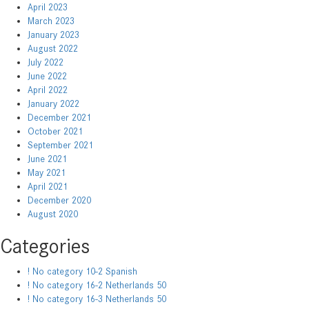
April 2023
March 2023
January 2023
August 2022
July 2022
June 2022
April 2022
January 2022
December 2021
October 2021
September 2021
June 2021
May 2021
April 2021
December 2020
August 2020
Categories
! No category 10-2 Spanish
! No category 16-2 Netherlands 50
! No category 16-3 Netherlands 50