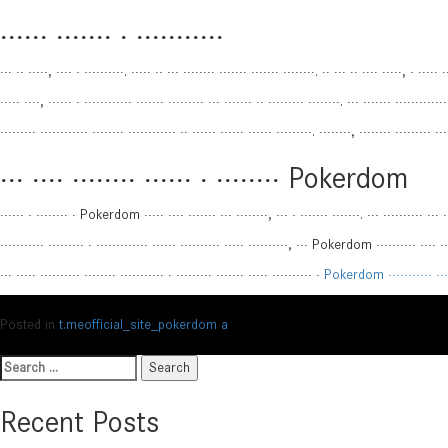
Слабые стороны и ограничения
Тем не менее, есть и недостатки. Одним из них являются сложные условия отыгрыша. Не все об этом знают, и часто э
Кроме того, доступ к определённым бонусам ограничен для игроков из некоторых регионов. Это создает дополнительны
Некоторые пользователи выражают недовольство по поводу работы службы поддержки. Например, скорость обработки зап
Для кого подходят бонусы и фриспины Pokerdom
Бонусы и фриспины в Pokerdom могут быть полезны как новичкам, так и опытным игрокам. Для начинающих это отлич
Проведенное сравнение с предложениями других операторов также показывает, что Pokerdom предлагает одни из наи
Для более детального изучения предложений и доступных бонусов можно обратиться к
Pokerdom официальный сай
Posted in
t.meofficial_site_pokerdom a
Search
for:
Recent Posts