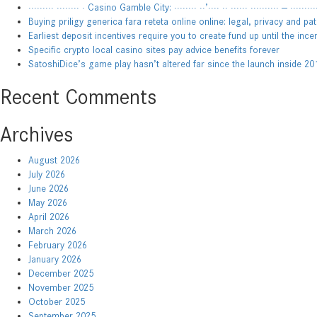
Підтримка клієнтів у Casino Gamble City: варіанти зв’язку та якість відповідей — експертни
Buying priligy generica fara reteta online online: legal, privacy and
Earliest deposit incentives require you to create fund up until the ince
Specific crypto local casino sites pay advice benefits forever
SatoshiDice’s game play hasn’t altered far since the launch inside 201
Recent Comments
Archives
August 2026
July 2026
June 2026
May 2026
April 2026
March 2026
February 2026
January 2026
December 2025
November 2025
October 2025
September 2025