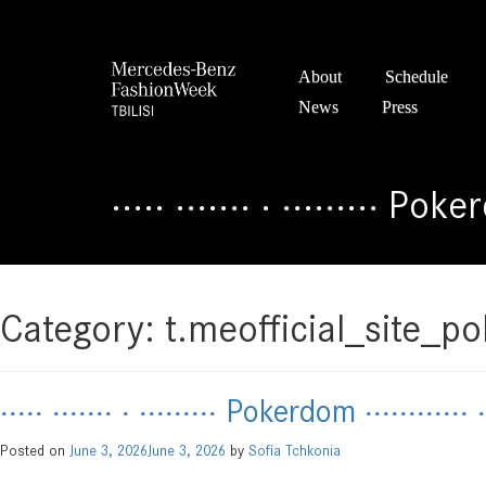
About
Schedule
News
Press
Обзор бонусов и фриспинов Poker
Category:
t.meofficial_site_p
Обзор бонусов и фриспинов Pokerdom преимущества и
Posted on
June 3, 2026
June 3, 2026
by
Sofia Tchkonia