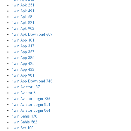
1win Apk 251
1win Apk 491
1win Apk 58
1win Apk 821
1win Apk 903
1win Apk Download 609
1win App 101
1win App 317
1win App 357
1win App 385
1win App 425
1win App 433
1win App 981
1win App Download 748
1win Aviator 137
1win Aviator 611
1win Aviator Login 736
1win Aviator Login 851
1win Aviator Login 864
1win Bahis 170
1win Bahis 582
1win Bet 100