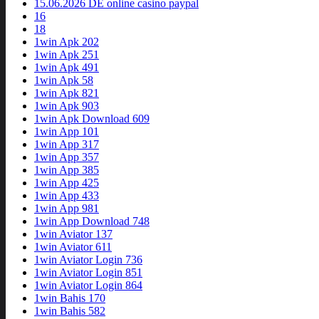
15.06.2026 DE online casino paypal
16
18
1win Apk 202
1win Apk 251
1win Apk 491
1win Apk 58
1win Apk 821
1win Apk 903
1win Apk Download 609
1win App 101
1win App 317
1win App 357
1win App 385
1win App 425
1win App 433
1win App 981
1win App Download 748
1win Aviator 137
1win Aviator 611
1win Aviator Login 736
1win Aviator Login 851
1win Aviator Login 864
1win Bahis 170
1win Bahis 582