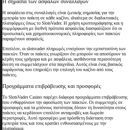
Η σημασία των ασφαλών συναλλαγών
Η ασφάλεια στις συναλλαγές είναι ζωτικής σημασίας για την
εμπειρία του παίκτη σε κάθε καζίνο, ιδιαίτερα σε διαδικτυακές
πλατφόρμες όπως το SlotsVader. Η χρήση κρυπτογράφησης και η
συμμόρφωση με διεθνή πρότυπα ασφαλείας διασφαλίζουν ότι οι
προσωπικές και χρηματοοικονομικές πληροφορίες των παικτών
παραμένουν ασφαλείς.
Επιπλέον, οι slotsvader πληρωμές ενισχύουν την εμπιστοσύνη των
παικτών. Όταν οι παίκτες γνωρίζουν ότι μπορούν να αποσύρουν τα
κέρδη τους γρήγορα και με ασφάλεια, αισθάνονται περισσότερη
άνεση να συμμετάσχουν στα παιχνίδια. Αυτός είναι ένας βασικός
παράγοντας που επηρεάζει την επιλογή του καζίνο από τους
παίκτες.
Προγράμματα επιβράβευσης και προσφορές
Το SlotsVader Casino παρέχει διάφορα προγράμματα επιβράβευσης
που ενθαρρύνουν την αφοσίωση των παικτών. Οι συμμετοχές σε
προσφορές και τα μπόνους πιστότητας δίνουν τη δυνατότητα στους
παίκτες να κερδίσουν επιπλέον ανταμοιβές και δωρεάν
περιστροφές. Αυτό προσφέρει μια πρόσθετη διάσταση στην
εμπειρία τους και τους κρατάει ενθουσιασμένους με την
πλατφόρμα.