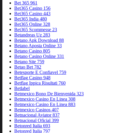
Bet 365 961
Bet365 Casino 156
Bet365 Casino 443
Bet365 India 480
Bet365 Online 328
Bet365 Scommesse 23
Betandreas Uz 283
Betano Apk Download 88
Betano Aposta Online 33
Betano Casino 805
Betano Casino Online 331
Betano Site 759
Betao Bet 782
Betesporte E Confiavel 759
Betflag Casino 948
Betflag Ippica Risultati 760
Betlabel
Betmexico Bono De Bienvenida 323
Betmexico Casino En Linea 308
Betmexico Casino En Linea 883
Betmexico Casinos 407
Betnacional Aviator 837
Betnacional Oficial 399
Betonred Italia 693
Betonred Italia 797