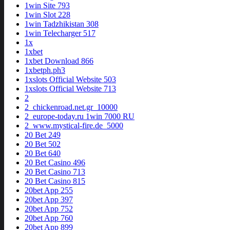
1win Site 793
1win Slot 228
1win Tadzhikistan 308
1win Telecharger 517
1x
1xbet
1xbet Download 866
1xbetph.ph3
1xslots Official Website 503
1xslots Official Website 713
2
2_chickenroad.net.gr_10000
2_europe-today.ru 1win 7000 RU
2_www.mystical-fire.de_5000
20 Bet 249
20 Bet 502
20 Bet 640
20 Bet Casino 496
20 Bet Casino 713
20 Bet Casino 815
20bet App 255
20bet App 397
20bet App 752
20bet App 760
20bet App 899