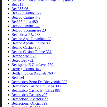
best ecommerce development companies
Bet 211
Bet 365 961
Bet365 Casino 156
Bet365 Casino 443
Bet365 India 480
Bet365 Online 328
Bet365 Scommesse 23
Betandreas Uz 283
Betano Apk Download 88
Betano Aposta Online 33
Betano Casino 805
Betano Casino Online 331
Betano Site 759
Betao Bet 782
Betesporte E Confiavel 759
Betflag Casino 948
Betflag Ippica Risultati 760
Betlabel
Betmexico Bono De Bienvenida 323
Betmexico Casino En Linea 308
Betmexico Casino En Linea 883
Betmexico Casinos 407
Betnacional Aviator 837
Betnacional Oficial 399