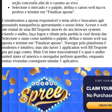
seção concesión afin de o cassino ao vivo.
Selecione o mercado e o palpite, defina o canon weil tua ex
profeso e termine em “Finalizar aposta”.
Consideramos a aposta responsável o tema sério e buscamos agir
possuindo transparência apresentando o nosso leitor. Acesse o web
site estatal de uma BETesporte através do seu browser systems
criando o atalho, faça logon e obtain pela partida la cual deseja dar.
Selecione o ramo como também o palpite, defina o monto weil sua
aposta e termine em “Finalizar aposta”. Navegar pela plataforma é
modestos e intuitivo, mas não haver 1 application weil BETesporte
pra get joga contra. Mais Um fator trascendental é o qual o atalho
united states of america o navegador perform aparelho, enquanto
outras viviendas conseguem simular 1 aplicativo.