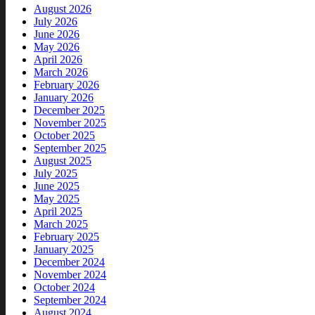
August 2026
July 2026
June 2026
May 2026
April 2026
March 2026
February 2026
January 2026
December 2025
November 2025
October 2025
September 2025
August 2025
July 2025
June 2025
May 2025
April 2025
March 2025
February 2025
January 2025
December 2024
November 2024
October 2024
September 2024
August 2024