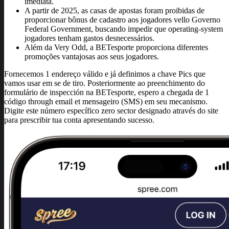
imediata.
A partir de 2025, as casas de apostas foram proibidas de
proporcionar bônus de cadastro aos jogadores vello Governo
Federal Government, buscando impedir que operating-system
jogadores tenham gastos desnecessários.
Além da Very Odd, a BETesporte proporciona diferentes
promoções vantajosas aos seus jogadores.
Fornecemos 1 endereço válido e já definimos a chave Pics que
vamos usar em se de tiro. Posteriormente ao preenchimento do
formulário de inspección na BETesporte, espero a chegada de 1
código through email et mensageiro (SMS) em seu mecanismo.
Digite este número específico zero sector designado através do site
para prescribir tua conta apresentando sucesso.