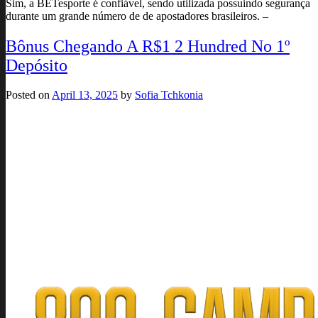
Sim, a BETesporte é confiável, sendo utilizada possuindo segurança
durante um grande número de de apostadores brasileiros. –
Bônus Chegando A R$1 2 Hundred No 1º
Depósito
Posted on
April 13, 2025
by
Sofia Tchkonia