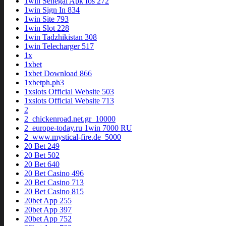
1win Senegal Apk Ios 272
1win Sign In 834
1win Site 793
1win Slot 228
1win Tadzhikistan 308
1win Telecharger 517
1x
1xbet
1xbet Download 866
1xbetph.ph3
1xslots Official Website 503
1xslots Official Website 713
2
2_chickenroad.net.gr_10000
2_europe-today.ru 1win 7000 RU
2_www.mystical-fire.de_5000
20 Bet 249
20 Bet 502
20 Bet 640
20 Bet Casino 496
20 Bet Casino 713
20 Bet Casino 815
20bet App 255
20bet App 397
20bet App 752