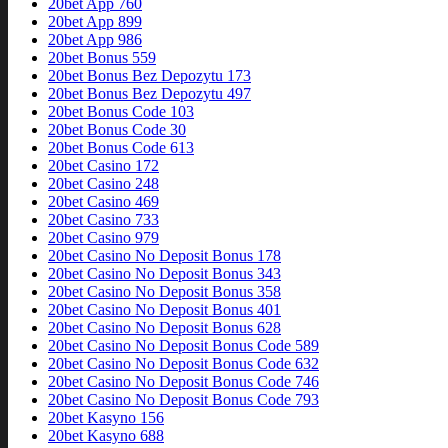
20bet App 760
20bet App 899
20bet App 986
20bet Bonus 559
20bet Bonus Bez Depozytu 173
20bet Bonus Bez Depozytu 497
20bet Bonus Code 103
20bet Bonus Code 30
20bet Bonus Code 613
20bet Casino 172
20bet Casino 248
20bet Casino 469
20bet Casino 733
20bet Casino 979
20bet Casino No Deposit Bonus 178
20bet Casino No Deposit Bonus 343
20bet Casino No Deposit Bonus 358
20bet Casino No Deposit Bonus 401
20bet Casino No Deposit Bonus 628
20bet Casino No Deposit Bonus Code 589
20bet Casino No Deposit Bonus Code 632
20bet Casino No Deposit Bonus Code 746
20bet Casino No Deposit Bonus Code 793
20bet Kasyno 156
20bet Kasyno 688