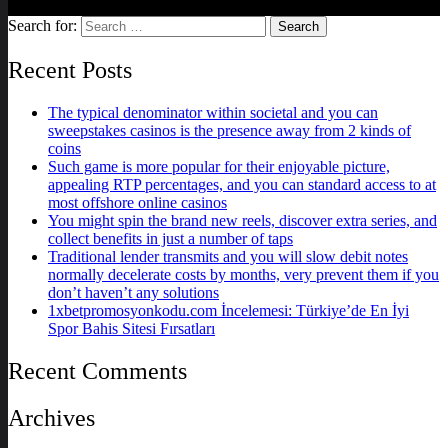
Search for:
Recent Posts
The typical denominator within societal and you can
sweepstakes casinos is the presence away from 2 kinds of
coins
Such game is more popular for their enjoyable picture,
appealing RTP percentages, and you can standard access to at
most offshore online casinos
You might spin the brand new reels, discover extra series, and
collect benefits in just a number of taps
Traditional lender transmits and you will slow debit notes
normally decelerate costs by months, very prevent them if you
don’t haven’t any solutions
1xbetpromosyonkodu.com İncelemesi: Türkiye’de En İyi
Spor Bahis Sitesi Fırsatları
Recent Comments
Archives