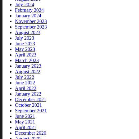
July 2024
February 2024
January 2024
November 2023
September 2023
August 2023
July 2023
June 2023
May 2023
April 2023
March 2023
January 2023
August 2022
July 2022
June 2022
April 2022
January 2022
December 2021
October 2021
September 2021
June 2021
May 2021
April 2021
December 2020
August 2020