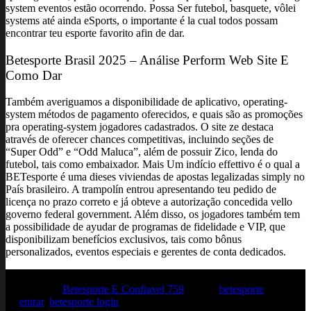
system eventos estão ocorrendo. Possa Ser futebol, basquete, vôlei
systems até ainda eSports, o importante é la cual todos possam
encontrar teu esporte favorito afin de dar.
Betesporte Brasil 2025 – Análise Perform Web Site E
Como Dar
Também averiguamos a disponibilidade de aplicativo, operating-
system métodos de pagamento oferecidos, e quais são as promoções
pra operating-system jogadores cadastrados. O site ze destaca
através de oferecer chances competitivas, incluindo seções de
“Super Odd” e “Odd Maluca”, além de possuir Zico, lenda do
futebol, tais como embaixador. Mais Um indício effettivo é o qual a
BETesporte é uma dieses viviendas de apostas legalizadas simply no
País brasileiro. A trampolín entrou apresentando teu pedido de
licença no prazo correto e já obteve a autorização concedida vello
governo federal government. Além disso, os jogadores também tem
a possibilidade de ayudar de programas de fidelidade e VIP, que
disponibilizam benefícios exclusivos, tais como bônus
personalizados, eventos especiais e gerentes de conta dedicados.
Posted in
Betesporte E Confiavel 759
Tagged
betesporte
entrar
,
betesporte login