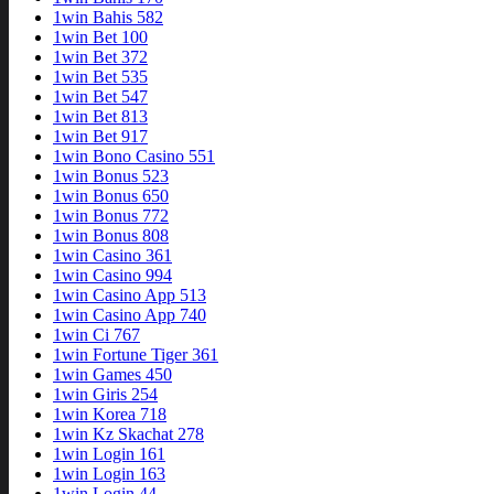
1win Bahis 582
1win Bet 100
1win Bet 372
1win Bet 535
1win Bet 547
1win Bet 813
1win Bet 917
1win Bono Casino 551
1win Bonus 523
1win Bonus 650
1win Bonus 772
1win Bonus 808
1win Casino 361
1win Casino 994
1win Casino App 513
1win Casino App 740
1win Ci 767
1win Fortune Tiger 361
1win Games 450
1win Giris 254
1win Korea 718
1win Kz Skachat 278
1win Login 161
1win Login 163
1win Login 44