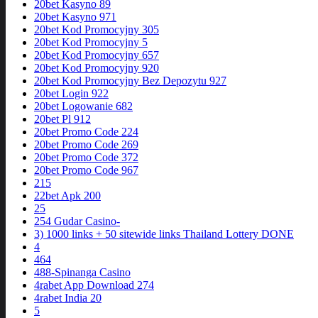
20bet Kasyno 89
20bet Kasyno 971
20bet Kod Promocyjny 305
20bet Kod Promocyjny 5
20bet Kod Promocyjny 657
20bet Kod Promocyjny 920
20bet Kod Promocyjny Bez Depozytu 927
20bet Login 922
20bet Logowanie 682
20bet Pl 912
20bet Promo Code 224
20bet Promo Code 269
20bet Promo Code 372
20bet Promo Code 967
215
22bet Apk 200
25
254 Gudar Casino-
3) 1000 links + 50 sitewide links Thailand Lottery DONE
4
464
488-Spinanga Casino
4rabet App Download 274
4rabet India 20
5