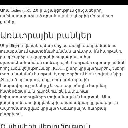
Ահա Tether (TRC-20)-ի աջակցություն ցուցաբերող
ամենատարածված դրամապանակներից մի քանիսի
ցանկը.
Առևտրային բանկեր
Մեր Bitget-ի վերանայման մեջ ես ավելի մանրամասն եմ
լուսաբանում պատճենահանման առևտրային հարթակը,
բայց բարձր մակարդակի հայացքով, ահա
պատճենահանման առևտրային հարթակի օգտագործման
որոշ առավելություններ. Kucoin-ը նոր կրիպտոարժույթների
փոխանակման հարթակ է, որը գործում է 2017 թվականից։
Չնայած իր նորությանը, դրա առևտրային
հնարավորությունները և օգտագործողին հարմար
ինտերֆեյսը այն դարձնում են կատարյալ։
կրիպտոարժույթների փոխանակման հարթակ. Ահա
լավագույն պրովայդերների արագ ակնարկը լավագույն
ավտոմատացված կրիպտո առևտրային հարթակ
ընտրելիս.
Ծախսերի վերլուծություն.