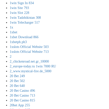
1win Sign In 834
1win Site 793
1win Slot 228
1win Tadzhikistan 308
1win Telecharger 517
1x
1xbet
1xbet Download 866
1xbetph.ph3
1xslots Official Website 503
1xslots Official Website 713
2
2_chickenroad.net.gr_10000
2_europe-today.ru 1win 7000 RU
2_www.mystical-fire.de_5000
20 Bet 249
20 Bet 502
20 Bet 640
20 Bet Casino 496
20 Bet Casino 713
20 Bet Casino 815
20bet App 255