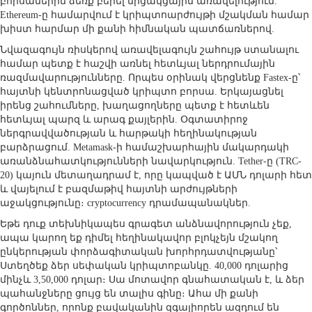
բորսաներին ձեռք բերել մրցակցային առավելություն.
Ethereum-ը համարվում է կրիպտոարժույթի մշակման համար
խիստ հարմար մի քանի հիմնական պատճառներով.
Նվազագույն ռիսկերով առավելագույն շահույթ ստանալու
համար պետք է հաշվի առնել հետևյալ ներդրումային
ռազմավարությունները. Որպես օրինակ վերցնենք Fastex-ը՝
հայտնի կենտրոնացված կրիպտո բորսա. Երկայացնել
իրենց շահումները, խաղացողները պետք է հետևեն
հետևյալ պարզ և արագ քայլերին. Օգտատիրոջ
ներգրավվածության և հարթակի հեղինակության
բարձրացում. Metamask-ի համաշխարհային մակարդակի
առանձնահատկությունների նավարկություն. Tether-ը (TRC-
20) կայուն մետաղադրամ է, որը կապված է ԱՄՆ դոլարի հետ
և վայելում է բազմաթիվ հայտնի արժույթների
աջակցությունը։ cryptocurrency դրամապանակներ.
Եթե ​​դուք տեխնիկապես գրագետ անձնավորություն չեք,
ապա կարող եք դիմել հեղինակավոր բլոկչեյն մշակող
ընկերության փորձագիտական ​​​​խորհրդատվությանը՝
Ստեղծեք ձեր սեփական կրիպտոբանկը. 40,000 դոլարից
մինչև 3,50,000 դոլար։ Սա մոտավոր գնահատական ​​է, և ձեր
պահանջները ցույց են տալիս գինը։ Ահա մի քանի
գործոններ, որոնք բավականին զգալիորեն ազդում են