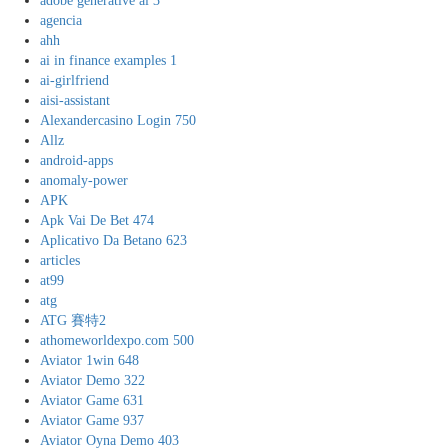
adobe generative ai 3
agencia
ahh
ai in finance examples 1
ai-girlfriend
aisi-assistant
Alexandercasino Login 750
Allz
android-apps
anomaly-power
APK
Apk Vai De Bet 474
Aplicativo Da Betano 623
articles
at99
atg
ATG 賽特2
athomeworldexpo.com 500
Aviator 1win 648
Aviator Demo 322
Aviator Game 631
Aviator Game 937
Aviator Oyna Demo 403