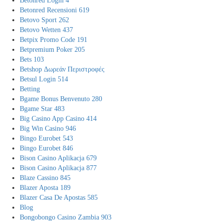
Betonred Login 4
Betonred Recensioni 619
Betovo Sport 262
Betovo Wetten 437
Betpix Promo Code 191
Betpremium Poker 205
Bets 103
Betshop Δωρεάν Περιστροφές
Betsul Login 514
Betting
Bgame Bonus Benvenuto 280
Bgame Star 483
Big Casino App Casino 414
Big Win Casino 946
Bingo Eurobet 543
Bingo Eurobet 846
Bison Casino Aplikacja 679
Bison Casino Aplikacja 877
Blaze Cassino 845
Blazer Aposta 189
Blazer Casa De Apostas 585
Blog
Bongobongo Casino Zambia 903