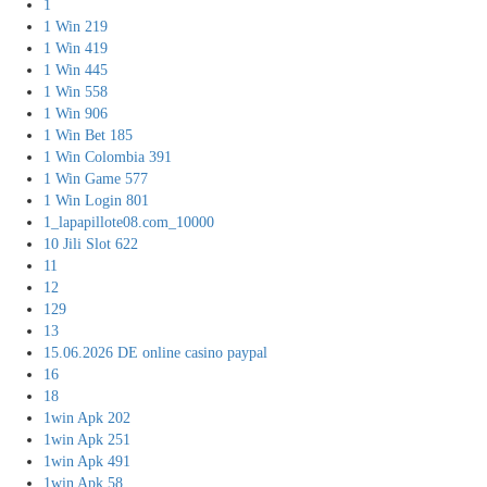
1
1 Win 219
1 Win 419
1 Win 445
1 Win 558
1 Win 906
1 Win Bet 185
1 Win Colombia 391
1 Win Game 577
1 Win Login 801
1_lapapillote08.com_10000
10 Jili Slot 622
11
12
129
13
15.06.2026 DE online casino paypal
16
18
1win Apk 202
1win Apk 251
1win Apk 491
1win Apk 58