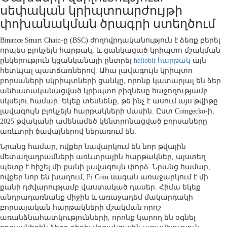
սեփական կրիպտոարժույթի
փոխանակման ծրագրի ստեղծում
Binance Smart Chain-ը (BSC) ժողովրդականություն է ձեռք բերել
որպես բլոկչեյն հարթակ, և ցանկացած կրիպտո մշակման
ընկերություն կցանկանայի ընտրել
hellobit հարթակ
այն
հետևյալ պատճառներով. Ահա լավագույն կրիպտո
բորսաների սկրիպտների ցանկը, որոնք կատարյալ են ձեր
անհատականացված կրիպտո բիզնեսը հաջողությամբ
սկսելու համար. Եկեք տեսնենք, թե ինչ է ասում այս թվիթը
լավագույն բլոկչեյն հարթակների մասին. Ըստ Coingecko-ի,
2025 թվականի ամենամեծ կենտրոնացված բորսաները
առևտրի ծավալներով ներառում են.
Նրանց համար, ովքեր նավարկում են նոր թվային
մետաղադրամների առևտրային հարթակներ, այստեղ
պետք է հիշել մի քանի լավագույն փորձ. Նրանց համար,
ովքեր նոր են խաղում, Pi Coin սագան առաջարկում է մի
քանի դժվարությամբ վաստակած դասեր. Հիմա եկեք
անդրադառնանք միջին և առաջադեմ մակարդակի
բորսայական հարթակների մշակման որոշ
առանձնահատկությունների, որոնք կարող են օգնել