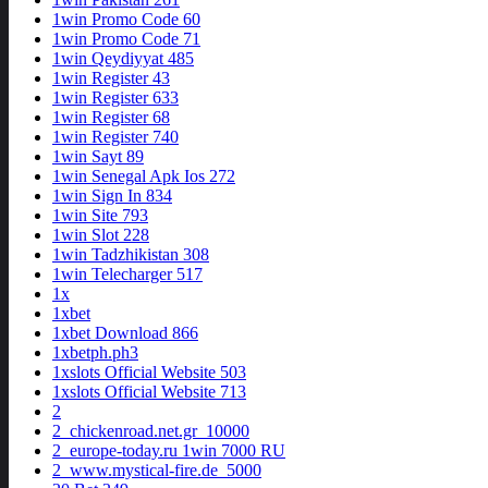
1win Promo Code 60
1win Promo Code 71
1win Qeydiyyat 485
1win Register 43
1win Register 633
1win Register 68
1win Register 740
1win Sayt 89
1win Senegal Apk Ios 272
1win Sign In 834
1win Site 793
1win Slot 228
1win Tadzhikistan 308
1win Telecharger 517
1x
1xbet
1xbet Download 866
1xbetph.ph3
1xslots Official Website 503
1xslots Official Website 713
2
2_chickenroad.net.gr_10000
2_europe-today.ru 1win 7000 RU
2_www.mystical-fire.de_5000