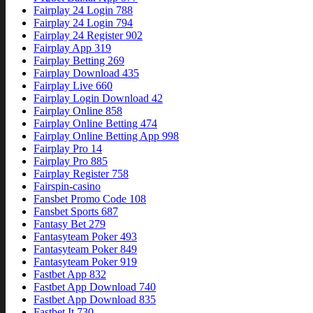
Fairplay 24 Login 788
Fairplay 24 Login 794
Fairplay 24 Register 902
Fairplay App 319
Fairplay Betting 269
Fairplay Download 435
Fairplay Live 660
Fairplay Login Download 42
Fairplay Online 858
Fairplay Online Betting 474
Fairplay Online Betting App 998
Fairplay Pro 14
Fairplay Pro 885
Fairplay Register 758
Fairspin-casino
Fansbet Promo Code 108
Fansbet Sports 687
Fantasy Bet 279
Fantasyteam Poker 493
Fantasyteam Poker 849
Fantasyteam Poker 919
Fastbet App 832
Fastbet App Download 740
Fastbet App Download 835
Fastbet It 730