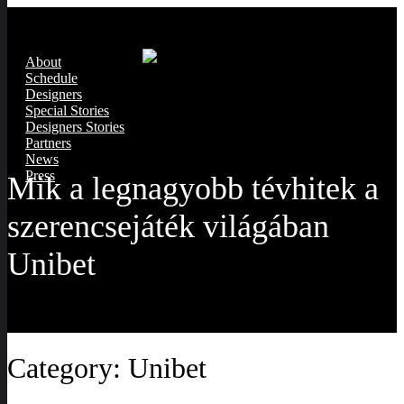
About
Schedule
Designers
Special Stories
Designers Stories
Partners
News
Press
Mik a legnagyobb tévhitek a
szerencsejáték világában
Unibet
Category:
Unibet