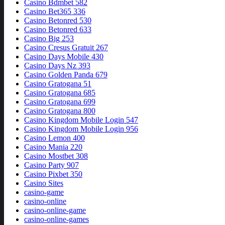
Casino Bdmbet 582
Casino Bet365 336
Casino Betonred 530
Casino Betonred 633
Casino Big 253
Casino Cresus Gratuit 267
Casino Days Mobile 430
Casino Days Nz 393
Casino Golden Panda 679
Casino Gratogana 51
Casino Gratogana 685
Casino Gratogana 699
Casino Gratogana 800
Casino Kingdom Mobile Login 547
Casino Kingdom Mobile Login 956
Casino Lemon 400
Casino Mania 220
Casino Mostbet 308
Casino Party 907
Casino Pixbet 350
Casino Sites
casino-game
casino-online
casino-online-game
casino-online-games