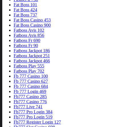
Fat Boss 101
Fat Boss 424
Fat Boss 737
Fat Boss Casino 453
Fat Boss Casino 900
Fatboss Avis 102
Fatboss Avis 856
Fatboss Fr 690
Fatboss Fr 90
Fatboss Jackpot 186
Fatboss Jackpot 251
Fatboss Jackpot 466
Fatboss Play 555
Fatboss Play 702
Fb 777 Casino 100
Fb 777 Casino 627
Fb 777 Casino 684
Fb 777 Login 469
Fb777 Casino 285
Fb777 Casino 776
Fb777 Live 741
Fb777 Pro Login 384
Fb777 Pro Login 519
Fb777 Register Login 127