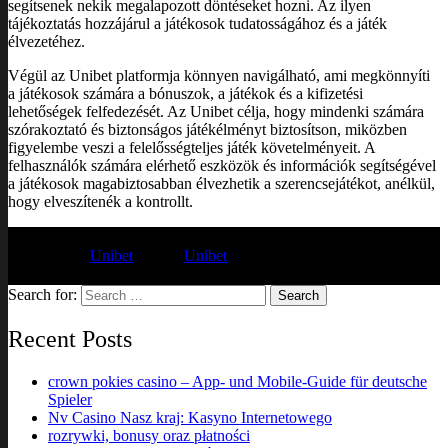
segítsenek nekik megalapozott döntéseket hozni. Az ilyen
tájékoztatás hozzájárul a játékosok tudatosságához és a játék
élvezetéhez.
Végül az Unibet platformja könnyen navigálható, ami megkönnyíti
a játékosok számára a bónuszok, a játékok és a kifizetési
lehetőségek felfedezését. Az Unibet célja, hogy mindenki számára
szórakoztató és biztonságos játékélményt biztosítson, miközben
figyelembe veszi a felelősségteljes játék követelményeit. A
felhasználók számára elérhető eszközök és információk segítségével
a játékosok magabiztosabban élvezhetik a szerencsejátékot, anélkül,
hogy elveszítenék a kontrollt.
Posted in
Unibet
Tagged
Unibet
Search for:
Recent Posts
crown pokies casino – App- und Mobile-Guide für deutsche
Spieler
Nv Casino Nasz kraj: Kasyno Internetowego
rozrywki, bonusy oraz płatności