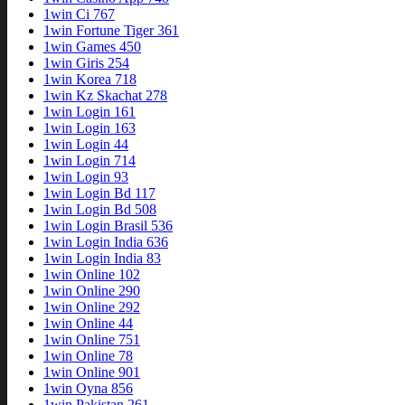
1win Ci 767
1win Fortune Tiger 361
1win Games 450
1win Giris 254
1win Korea 718
1win Kz Skachat 278
1win Login 161
1win Login 163
1win Login 44
1win Login 714
1win Login 93
1win Login Bd 117
1win Login Bd 508
1win Login Brasil 536
1win Login India 636
1win Login India 83
1win Online 102
1win Online 290
1win Online 292
1win Online 44
1win Online 751
1win Online 78
1win Online 901
1win Oyna 856
1win Pakistan 261