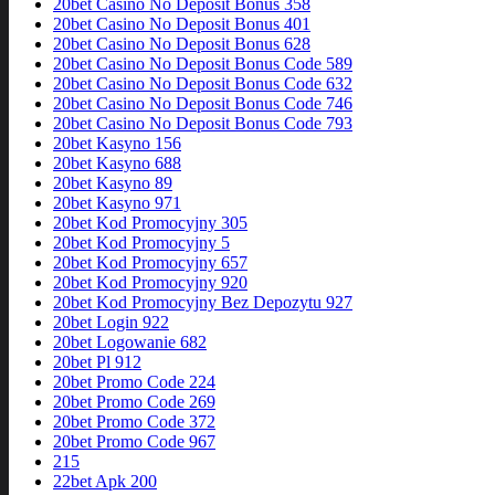
20bet Casino No Deposit Bonus 358
20bet Casino No Deposit Bonus 401
20bet Casino No Deposit Bonus 628
20bet Casino No Deposit Bonus Code 589
20bet Casino No Deposit Bonus Code 632
20bet Casino No Deposit Bonus Code 746
20bet Casino No Deposit Bonus Code 793
20bet Kasyno 156
20bet Kasyno 688
20bet Kasyno 89
20bet Kasyno 971
20bet Kod Promocyjny 305
20bet Kod Promocyjny 5
20bet Kod Promocyjny 657
20bet Kod Promocyjny 920
20bet Kod Promocyjny Bez Depozytu 927
20bet Login 922
20bet Logowanie 682
20bet Pl 912
20bet Promo Code 224
20bet Promo Code 269
20bet Promo Code 372
20bet Promo Code 967
215
22bet Apk 200