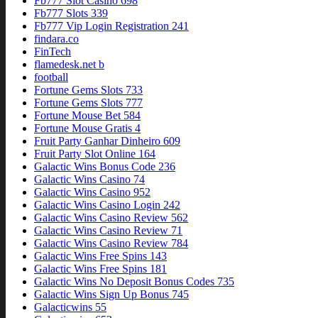
Fb777 Slot Casino 698
Fb777 Slots 339
Fb777 Vip Login Registration 241
findara.co
FinTech
flamedesk.net b
football
Fortune Gems Slots 733
Fortune Gems Slots 777
Fortune Mouse Bet 584
Fortune Mouse Gratis 4
Fruit Party Ganhar Dinheiro 609
Fruit Party Slot Online 164
Galactic Wins Bonus Code 236
Galactic Wins Casino 74
Galactic Wins Casino 952
Galactic Wins Casino Login 242
Galactic Wins Casino Review 562
Galactic Wins Casino Review 71
Galactic Wins Casino Review 784
Galactic Wins Free Spins 143
Galactic Wins Free Spins 181
Galactic Wins No Deposit Bonus Codes 735
Galactic Wins Sign Up Bonus 745
Galacticwins 55