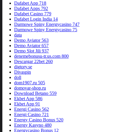
Dafabet App 718
Dafabet Apps 792
Dafabet Casino 779
Dafabet Login India 14
Darmowe Spiny Energycasino 747
Darmowe Spiny Energycasino 75
data
Demo Aviator 563
Demo Aviator 657
Demo Slot Jili 937
denemebonusu-tr.us.com 800
Descargar 22bet 260
digtory.se
Divaspin
doll
dom1907.ru 505
domovar-shop.ru
Download Betano 559
Ekbet App 586
Ekbet App 91
Energi Casino 562
Energi Casino 721
Energy Casino Bonus 520
Energy Kasyno 480
Energycasino Bonus 12