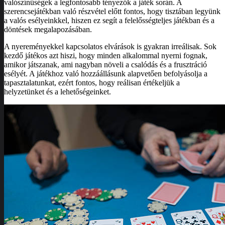
valószínűségek a legfontosabb tényezők a játék során. A
szerencsejátékban való részvétel előtt fontos, hogy tisztában legyünk
a valós esélyeinkkel, hiszen ez segít a felelősségteljes játékban és a
döntések megalapozásában.
A nyereményekkel kapcsolatos elvárások is gyakran irreálisak. Sok
kezdő játékos azt hiszi, hogy minden alkalommal nyerni fognak,
amikor játszanak, ami nagyban növeli a csalódás és a frusztráció
esélyét. A játékhoz való hozzáállásunk alapvetően befolyásolja a
tapasztalatunkat, ezért fontos, hogy reálisan értékeljük a
helyzetünket és a lehetőségeinket.