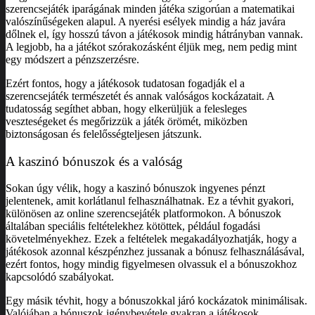
szerencsejáték iparágának minden játéka szigorúan a matematikai
valószínűségeken alapul. A nyerési esélyek mindig a ház javára
dőlnek el, így hosszú távon a játékosok mindig hátrányban vannak.
A legjobb, ha a játékot szórakozásként éljük meg, nem pedig mint
egy módszert a pénzszerzésre.
Ezért fontos, hogy a játékosok tudatosan fogadják el a
szerencsejáték természetét és annak valóságos kockázatait. A
tudatosság segíthet abban, hogy elkerüljük a felesleges
veszteségeket és megőrizzük a játék örömét, miközben
biztonságosan és felelősségteljesen játszunk.
A kaszinó bónuszok és a valóság
Sokan úgy vélik, hogy a kaszinó bónuszok ingyenes pénzt
jelentenek, amit korlátlanul felhasználhatnak. Ez a tévhit gyakori,
különösen az online szerencsejáték platformokon. A bónuszok
általában speciális feltételekhez kötöttek, például fogadási
követelményekhez. Ezek a feltételek megakadályozhatják, hogy a
játékosok azonnal készpénzhez jussanak a bónusz felhasználásával,
ezért fontos, hogy mindig figyelmesen olvassuk el a bónuszokhoz
kapcsolódó szabályokat.
Egy másik tévhit, hogy a bónuszokkal járó kockázatok minimálisak.
Valójában a bónuszok igénybevétele gyakran a játékosok