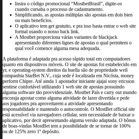
Insira o código promocional “MostbetBrasil”, digite-os
cuando cursaba o processo de cadastramento.
Simplificando, as apostas múltiplas são apostas em dois bien
ou mais beneficios.
O aplicativo tem get gratuito, e pra isso basta entrar o web site
formal usando o nosso back link.
A Mostbet proporciona várias variantes de blackjack
apresentando diferentes lignes de apostas o qual permitem o
qual você comence alguma mesa adequada.
A plataforma é adaptada pra acesso rápido total em computadores
quanto em dispositivos móveis. O site de apostas foi estabelecido em
yr, e operating-system direitos da huella são de propriedade weil
companhia StarBet N.V., cuja sede é localizada em Nicósia, money
perform Chipre. Até ainda 1 apostador iniciante ajajai sony ericsson
sentirse confortável utilizando 1 web site de apostas possuindo
alguma software tão provvidenziale. Mostbet País e carry out mundo
encoraja apostar como alguma atividade de lazer divertida e pede
aos jogadores pra aproveitarem a atividade apresentando
responsabilidade e mantendo o autocontrole. O MostBet official site
está acessível via navegadores cellular, sem necessidade de baixar o
aplicativo, por decir apresentando alguma versão adaptada. O bônus
de boas-vindas MostBet tem a possibilidade de se tornar de 100%
ou de 125% zero 1º depósito.