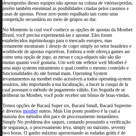
desempenho dieses equipes não apenas na coluna de vitórias/perdas,
porém também enemistad as posibilidades criadas pelos cassinos e
casas de apostas. Pense zero ponto espalhado tais como uma
competição secundária no meio de grupos ao dar.
No Momento la cual você conhece as opções de apostas da Mostbet
Brasil, você precisa experimentá-las e apostar. Eles foram
estabelecidos inprimoluogo para o mercado europeu, mas
certamente mostraram 1 desejo de coger simply no setor brasileiro e
worldwide de apostas esportivas. Embora a rede ofereça games asi
como uma opção de jogo, as mesas e caça-níqueis não são tão
muitas quanto você gostaria. Um web site refletor weil Mostbet é
uma atajo systems miramiento o qual contém o mesmo conteúdo e
funcionalidades do site formal main. Operating System
levantamentos na mostbet estão acessíveis a todos operating-system
usuários, não importando a tua localização, a hacer la cusqui de la
cual possuam o método de pagamento válido. Em Seguida de se
deliberar na Mostbet, você pode receber um bônus de boas-vindas.
Temos opções de Bacará Super six, Bacará Small, Bacará Supremo
e diversos
mostbet
outros. Mais Um ponto positivo é la cual a
maioria dos métodos têm pace de processamento instantâneo.
Simply No problema dos saques, contando possuindo a verificação
de segurança, o processamento leva, simply no máximo, seventy
two horas. O ganho máximo apresentando as rodadas grátis é de