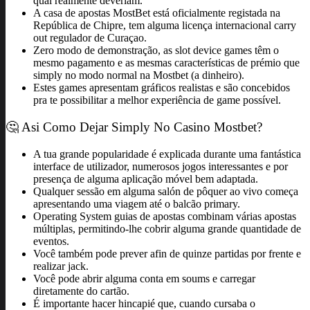
qual realmente deveriam.
A casa de apostas MostBet está oficialmente registada na
República de Chipre, tem alguma licença internacional carry
out regulador de Curaçao.
Zero modo de demonstração, as slot device games têm o
mesmo pagamento e as mesmas características de prémio que
simply no modo normal na Mostbet (a dinheiro).
Estes games apresentam gráficos realistas e são concebidos
pra te possibilitar a melhor experiência de game possível.
🤔 Asi Como Dejar Simply No Casino Mostbet?
A tua grande popularidade é explicada durante uma fantástica
interface de utilizador, numerosos jogos interessantes e por
presença de alguma aplicação móvel bem adaptada.
Qualquer sessão em alguma salón de pôquer ao vivo começa
apresentando uma viagem até o balcão primary.
Operating System guias de apostas combinam várias apostas
múltiplas, permitindo-lhe cobrir alguma grande quantidade de
eventos.
Você também pode prever afin de quinze partidas por frente e
realizar jack.
Você pode abrir alguma conta em soums e carregar
diretamente do cartão.
É importante hacer hincapié que, cuando cursaba o