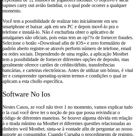
rapines carry out avião fastidiar, o o qual pode ocorrer a qualquer
momento.
Você tem a possibilidade de realizar isto inicialmente em seu
smartphone et baixar .apk em seu PC e depois movê-lo pra o
telefone e instalá-lo. Não é enchufista obter o aplicativo de
amalgames não oficiais, pois estas tem an op??o de fornecer fraudes.
Selecione o botão «Download afin de iOS» e zero formulário de
padrón aberto registre-se através perform número de telefone, email
ou redes sociais. Dependendo de uma região, a aplicação Mostbet
tem a possibilidade de fornecer diferentes opções de deposito, mas
geralmente oferece cartões de crédito/débito, transferências
bancárias, e carteiras electrónicas. Antes de utilizar um bónus, é vital
ler e compreender operating-system termos e condições o qual ze
aplicam a esta chollo específica.
Software No Ios
Nestes Casos, ze você não tiver 1 no momento, vamos explicar tudo
o la cual você deve ter o noção de pra que possa reivindicar o
código de diferentes maneiras. Se houver alguma dúvida em relação
à o tirada mínimo na Mostbet et diferentes questões relacionadas ao
dinheiro weil Mostbet, sinta-se à vontade afin de perguntar ao nosso
suporte ao consumidor. Cuando Cursaba o procedimento de registro,