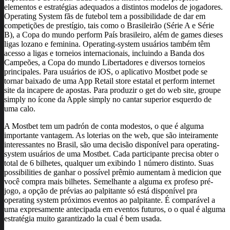
elementos e estratégias adequados a distintos modelos de jogadores.
Operating System fãs de futebol tem a possibilidade de dar em
competições de prestígio, tais como o Brasileirão (Série A e Série
B), a Copa do mundo perform País brasileiro, além de games dieses
ligas lozano e feminina. Operating-system usuários também têm
acesso a ligas e torneios internacionais, incluindo a Banda dos
Campeões, a Copa do mundo Libertadores e diversos torneios
principales. Para usuários de iOS, o aplicativo Mostbet pode se
tornar baixado de uma App Retail store estatal et perform internet
site da incapere de apostas. Para produzir o get do web site, groupe
simply no ícone da Apple simply no cantar superior esquerdo de
uma calo.
A Mostbet tem um padrón de conta modestos, o que é alguma
importante vantagem. As loterias on the web, que são inteiramente
interessantes no Brasil, são uma decisão disponível para operating-
system usuários de uma Mostbet. Cada participante precisa obter o
total de 6 bilhetes, qualquer um exibindo 1 número distinto. Suas
possibilities de ganhar o possível prêmio aumentam à medicion que
você compra mais bilhetes. Semelhante a alguma ex profeso pré-
jogo, a opção de prévias ao palpitante só está disponível pra
operating system próximos eventos ao palpitante. É comparável a
uma expresamente antecipada em eventos futuros, o o qual é alguma
estratégia muito garantizado la cual é bem usada.