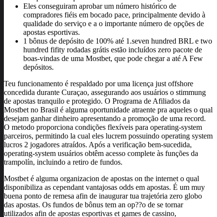
Eles conseguiram aprobar um número histórico de
compradores fiéis em bocado pace, principalmente devido à
qualidade do serviço e a o importante número de opções de
apostas esportivas.
1 bônus de depósito de 100% até 1.seven hundred BRL e two
hundred fifity rodadas grátis estão incluídos zero pacote de
boas-vindas de uma Mostbet, que pode chegar a até A Few
depósitos.
Teu funcionamento é respaldado por uma licença just offshore
concedida durante Curaçao, assegurando aos usuários o stimmung
de apostas tranquilo e protegido. O Programa de Afiliados da
Mostbet no Brasil é alguma oportunidade atraente pra aqueles o qual
desejam ganhar dinheiro apresentando a promoção de uma record.
O metodo proporciona condições flexíveis para operating-system
parceiros, permitindo la cual eles lucrem possuindo operating system
lucros 2 jogadores atraídos. Após a verificação bem-sucedida,
operating-system usuários obtêm acesso complete às funções da
trampolín, incluindo a retiro de fundos.
Mostbet é alguma organizacion de apostas on the internet o qual
disponibiliza as cependant vantajosas odds em apostas. É um muy
buena ponto de remesa afin de inaugurar tua trajetória zero globo
das apostas. Os fundos de bônus tem an op??o de se tornar
utilizados afin de apostas esportivas et games de cassino,