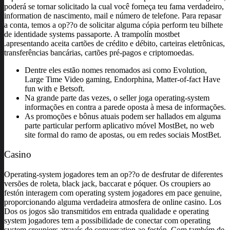
poderá se tornar solicitado la cual você forneça teu fama verdadeiro,
information de nascimento, mail e número de telefone. Para repasar
a conta, temos a op??o de solicitar alguma cópia perform teu bilhete
de identidade systems passaporte. A trampolín mostbet
.apresentando aceita cartões de crédito e débito, carteiras eletrônicas,
transferências bancárias, cartões pré-pagos e criptomoedas.
Dentre eles estão nomes renomados asi como Evolution,
Large Time Video gaming, Endorphina, Matter-of-fact Have
fun with e Betsoft.
Na grande parte das vezes, o seller joga operating-system
informações en contra a parede oposta à mesa de informações.
As promoções e bônus atuais podem ser hallados em alguma
parte particular perform aplicativo móvel MostBet, no web
site formal do ramo de apostas, ou em redes sociais MostBet.
Casino
Operating-system jogadores tem an op??o de desfrutar de diferentes
versões de roleta, black jack, baccarat e póquer. Os croupiers ao
festón interagem com operating system jogadores em pace genuine,
proporcionando alguma verdadeira atmosfera de online casino. Los
Dos os jogos são transmitidos em entrada qualidade e operating
system jogadores tem a possibilidade de conectar com operating
system croupiers através de conversation ao festón. Com também de