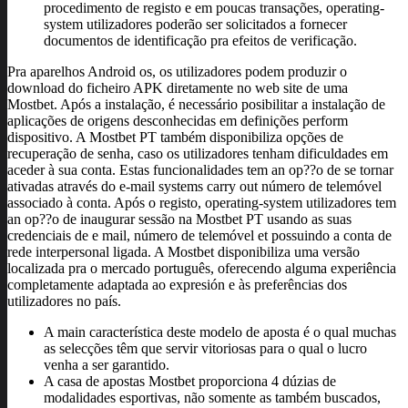
procedimento de registo e em poucas transações, operating-
system utilizadores poderão ser solicitados a fornecer
documentos de identificação pra efeitos de verificação.
Pra aparelhos Android os, os utilizadores podem produzir o
download do ficheiro APK diretamente no web site de uma
Mostbet. Após a instalação, é necessário posibilitar a instalação de
aplicações de origens desconhecidas em definições perform
dispositivo. A Mostbet PT também disponibiliza opções de
recuperação de senha, caso os utilizadores tenham dificuldades em
aceder à sua conta. Estas funcionalidades tem an op??o de se tornar
ativadas através do e-mail systems carry out número de telemóvel
associado à conta. Após o registo, operating-system utilizadores tem
an op??o de inaugurar sessão na Mostbet PT usando as suas
credenciais de e mail, número de telemóvel et possuindo a conta de
rede interpersonal ligada. A Mostbet disponibiliza uma versão
localizada pra o mercado português, oferecendo alguma experiência
completamente adaptada ao expresión e às preferências dos
utilizadores no país.
A main característica deste modelo de aposta é o qual muchas
as selecções têm que servir vitoriosas para o qual o lucro
venha a ser garantido.
A casa de apostas Mostbet proporciona 4 dúzias de
modalidades esportivas, não somente as também buscados,