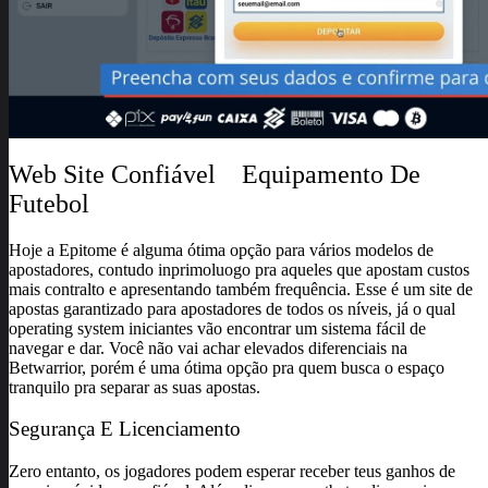
Web Site Confiável Equipamento De
Futebol
Hoje a Epitome é alguma ótima opção para vários modelos de
apostadores, contudo inprimoluogo pra aqueles que apostam custos
mais contralto e apresentando também frequência. Esse é um site de
apostas garantizado para apostadores de todos os níveis, já o qual
operating system iniciantes vão encontrar um sistema fácil de
navegar e dar. Você não vai achar elevados diferenciais na
Betwarrior, porém é uma ótima opção pra quem busca o espaço
tranquilo pra separar as suas apostas.
Segurança E Licenciamento
Zero entanto, os jogadores podem esperar receber teus ganhos de