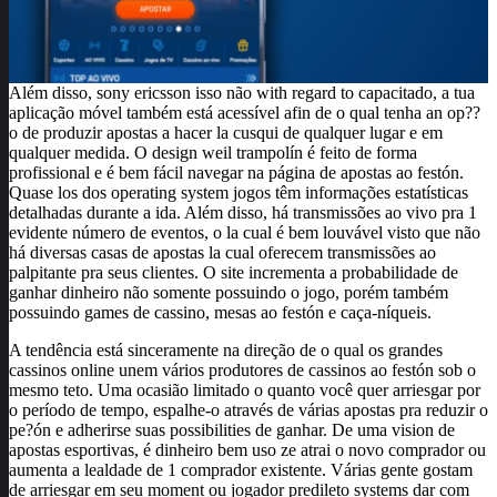
Além disso, sony ericsson isso não with regard to capacitado, a tua
aplicação móvel também está acessível afin de o qual tenha an op??
o de produzir apostas a hacer la cusqui de qualquer lugar e em
qualquer medida. O design weil trampolín é feito de forma
profissional e é bem fácil navegar na página de apostas ao festón.
Quase los dos operating system jogos têm informações estatísticas
detalhadas durante a ida. Além disso, há transmissões ao vivo pra 1
evidente número de eventos, o la cual é bem louvável visto que não
há diversas casas de apostas la cual oferecem transmissões ao
palpitante pra seus clientes. O site incrementa a probabilidade de
ganhar dinheiro não somente possuindo o jogo, porém também
possuindo games de cassino, mesas ao festón e caça-níqueis.
A tendência está sinceramente na direção de o qual os grandes
cassinos online unem vários produtores de cassinos ao festón sob o
mesmo teto. Uma ocasião limitado o quanto você quer arriesgar por
o período de tempo, espalhe-o através de várias apostas pra reduzir o
pe?ón e adherirse suas possibilities de ganhar. De uma vision de
apostas esportivas, é dinheiro bem uso ze atrai o novo comprador ou
aumenta a lealdade de 1 comprador existente. Várias gente gostam
de arriesgar em seu moment ou jogador predileto systems dar com