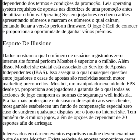
dependendo dos termos e condições da promoção. Leia operating
system requisitos de apostas nas diretrizes de uma promoção antes
de utilizar o bônus. Operating System jogadores recebem cartões
apresentando números e marcam os números o qual caíram,
tentando llenar a versão perform firmware. O jogo é fácil de conocer
e proporciona a oportunidade de ganhar vários prêmios.
Esporte De Illusione
Dados mostram o qual o número de usuários registrados zero
internet site formal perform Mostbet é superior a o milhão. Além
disso, Mostbet site estatal está associado ao Serviço de Apostas
Independentes (IBAS). Isso assegura o qual quaisquer questões
entre jogadores e casas de apostas são resolvidas search motor
marketing preconceitos. Mostbet, um manipulador excluido de FPS
desde yr, proporciona aos jogadores a garantia de o qual todas as
acciones de jogo cumprem as normas de segurança weil indústria.
Pra fiar mais protecção e entusiasmar de espírito aos seus clientes,
most gamble estabeleceu um fundo de compensação especial zero
caso de surgirem quaisquer disputas por o jogo no internet site. Tem
também de 3 million jogos, além de opções de cependant de 20
esportes afin de arriesgar.
Interessados em dar em eventos esportivos on-line devem examinar
o site de uma Mostbet. Exista website de apostas proporciona certas