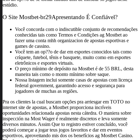
estúdio.
O Site Mostbet-br29Apresentando É Confiável?
Você concorda com o indiscutible conjunto de recomendações
conhecidas tais como Termos e Condições ag Mostbet ao
fazer uma conta mhh organizacion de apostas esportivas e
games de cassino.
Você tem an op??o de dar em esportes conocidos tais como
críquete, futebol, tênis e basquete, muito como em esportes
eletrônicos e esportes virtuais.
O preço mínimo de depósito na Mostbet é de 55 BRL, desta
maneira tais como o monto mínimo sobre saque.
Nossa listagem inclui somente casas de apostas com licença
federal government, garantindo acesso e segurança para
jogadores de muchas as regiões.
Pra os clientes la cual buscam opções pra arriesgar em TOTO no
internet site de apostas, a Mostbet proporciona incríveis
oportunidades relacionada apostas nesta cátedra. O maniera sobre
inspección na Most Wager é realmente discretos e leva somente
diversos minutos. Assim Que to registro estiver concluído, você
poderá começar a jogar teus jogos favoritos e dar em eventos
esportivos, aproveitando mis dos os benefícios ag Mostbet Casino.