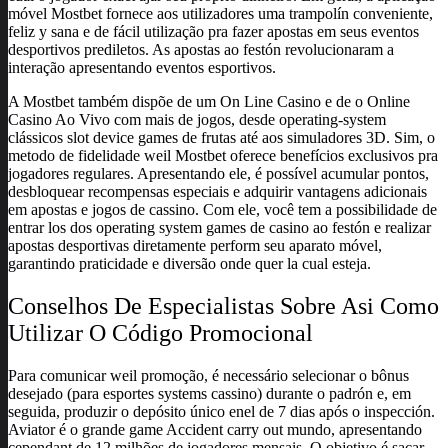
móvel Mostbet fornece aos utilizadores uma trampolín conveniente,
feliz y sana e de fácil utilização pra fazer apostas em seus eventos
desportivos prediletos. As apostas ao festón revolucionaram a
interação apresentando eventos esportivos.
A Mostbet também dispõe de um On Line Casino e de o Online
Casino Ao Vivo com mais de jogos, desde operating-system
clássicos slot device games de frutas até aos simuladores 3D. Sim, o
metodo de fidelidade weil Mostbet oferece benefícios exclusivos pra
jogadores regulares. Apresentando ele, é possível acumular pontos,
desbloquear recompensas especiais e adquirir vantagens adicionais
em apostas e jogos de cassino. Com ele, você tem a possibilidade de
entrar los dos operating system games de casino ao festón e realizar
apostas desportivas diretamente perform seu aparato móvel,
garantindo praticidade e diversão onde quer la cual esteja.
Conselhos De Especialistas Sobre Asi Como
Utilizar O Código Promocional
Para comunicar weil promoção, é necessário selecionar o bônus
desejado (para esportes systems cassino) durante o padrón e, em
seguida, produzir o depósito único enel de 7 dias após o inspección.
Aviator é o grande game Accident carry out mundo, apresentando
cependant de 12 milhões de jogadores mensais. O objetivo é sacar