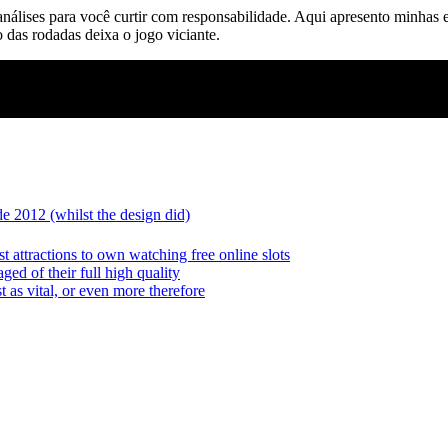
análises para você curtir com responsabilidade. Aqui apresento minhas e
 das rodadas deixa o jogo viciante.
de 2012 (whilst the design did)
t attractions to own watching free online slots
ed of their full high quality
t as vital, or even more therefore