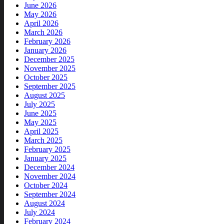
June 2026
May 2026
April 2026
March 2026
February 2026
January 2026
December 2025
November 2025
October 2025
September 2025
August 2025
July 2025
June 2025
May 2025
April 2025
March 2025
February 2025
January 2025
December 2024
November 2024
October 2024
September 2024
August 2024
July 2024
February 2024