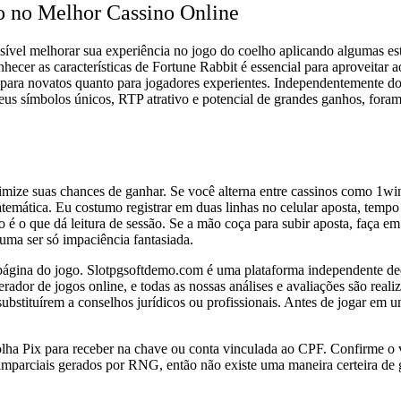
o no Melhor Cassino Online
ssível melhorar sua experiência no jogo do coelho aplicando algumas es
onhecer as características de Fortune Rabbit é essencial para aproveita
to para novatos quanto para jogadores experientes. Independentemente d
o seus símbolos únicos, RTP atrativo e potencial de grandes ganhos, fora
imize suas chances de ganhar. Se você alterna entre cassinos como 1w
tica. Eu costumo registrar em duas linhas no celular aposta, tempo 
o é o que dá leitura de sessão. Se a mão coça para subir aposta, faça 
uma ser só impaciência fantasiada.
ágina do jogo. Slotpgsoftdemo.com é uma plataforma independente dedi
ador de jogos online, e todas as nossas análises e avaliações são reali
stituírem a conselhos jurídicos ou profissionais. Antes de jogar em um 
lha Pix para receber na chave ou conta vinculada ao CPF. Confirme o va
 imparciais gerados por RNG, então não existe uma maneira certeira de ga