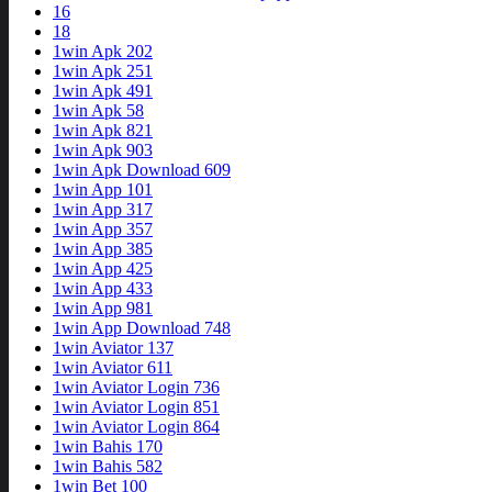
16
18
1win Apk 202
1win Apk 251
1win Apk 491
1win Apk 58
1win Apk 821
1win Apk 903
1win Apk Download 609
1win App 101
1win App 317
1win App 357
1win App 385
1win App 425
1win App 433
1win App 981
1win App Download 748
1win Aviator 137
1win Aviator 611
1win Aviator Login 736
1win Aviator Login 851
1win Aviator Login 864
1win Bahis 170
1win Bahis 582
1win Bet 100