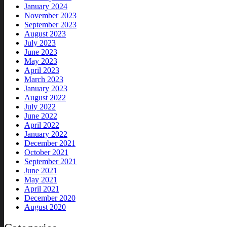
January 2024
November 2023
September 2023
August 2023
July 2023
June 2023
May 2023
April 2023
March 2023
January 2023
August 2022
July 2022
June 2022
April 2022
January 2022
December 2021
October 2021
September 2021
June 2021
May 2021
April 2021
December 2020
August 2020