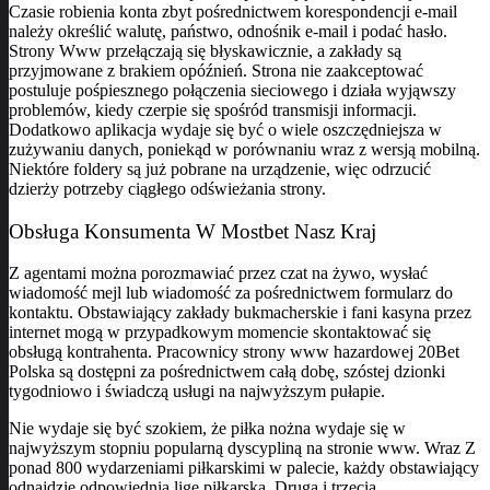
Czasie robienia konta zbyt pośrednictwem korespondencji e-mail
należy określić walutę, państwo, odnośnik e-mail i podać hasło.
Strony Www przełączają się błyskawicznie, a zakłady są
przyjmowane z brakiem opóźnień. Strona nie zaakceptować
postuluje pośpiesznego połączenia sieciowego i działa wyjąwszy
problemów, kiedy czerpie się spośród transmisji informacji.
Dodatkowo aplikacja wydaje się być o wiele oszczędniejsza w
zużywaniu danych, poniekąd w porównaniu wraz z wersją mobilną.
Niektóre foldery są już pobrane na urządzenie, więc odrzucić
dzierży potrzeby ciągłego odświeżania strony.
Obsługa Konsumenta W Mostbet Nasz Kraj
Z agentami można porozmawiać przez czat na żywo, wysłać
wiadomość mejl lub wiadomość za pośrednictwem formularz do
kontaktu. Obstawiający zakłady bukmacherskie i fani kasyna przez
internet mogą w przypadkowym momencie skontaktować się
obsługą kontrahenta. Pracownicy strony www hazardowej 20Bet
Polska są dostępni za pośrednictwem całą dobę, szóstej dzionki
tygodniowo i świadczą usługi na najwyższym pułapie.
Nie wydaje się być szokiem, że piłka nożna wydaje się w
najwyższym stopniu popularną dyscypliną na stronie www. Wraz Z
ponad 800 wydarzeniami piłkarskimi w palecie, każdy obstawiający
odnajdzie odpowiednią ligę piłkarską. Drugą i trzecią