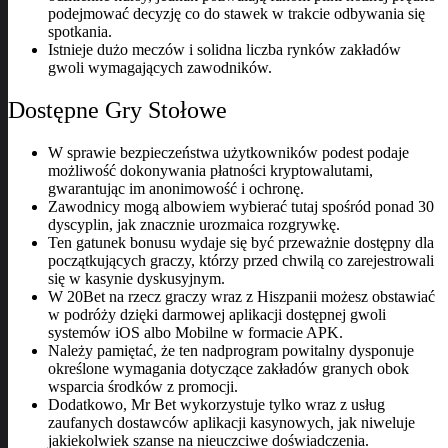
podejmować decyzję co do stawek w trakcie odbywania się
spotkania.
Istnieje dużo meczów i solidna liczba rynków zakładów
gwoli wymagających zawodników.
Dostępne Gry Stołowe
W sprawie bezpieczeństwa użytkowników podest podaje
możliwość dokonywania płatności kryptowalutami,
gwarantując im anonimowość i ochronę.
Zawodnicy mogą albowiem wybierać tutaj spośród ponad 30
dyscyplin, jak znacznie urozmaica rozgrywkę.
Ten gatunek bonusu wydaje się być przeważnie dostępny dla
początkujących graczy, którzy przed chwilą co zarejestrowali
się w kasynie dyskusyjnym.
W 20Bet na rzecz graczy wraz z Hiszpanii możesz obstawiać
w podróży dzięki darmowej aplikacji dostępnej gwoli
systemów iOS albo Mobilne w formacie APK.
Należy pamiętać, że ten nadprogram powitalny dysponuje
określone wymagania dotyczące zakładów granych obok
wsparcia środków z promocji.
Dodatkowo, Mr Bet wykorzystuje tylko wraz z usług
zaufanych dostawców aplikacji kasynowych, jak niweluje
jakiekolwiek szanse na nieuczciwe doświadczenia.