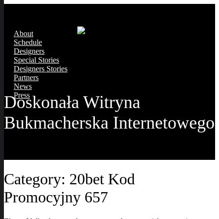
About
Schedule
Designers
Special Stories
Designers Stories
Partners
News
Press
Doskonała Witryna
Bukmacherska Internetowego
Category:
20bet Kod
Promocyjny 657