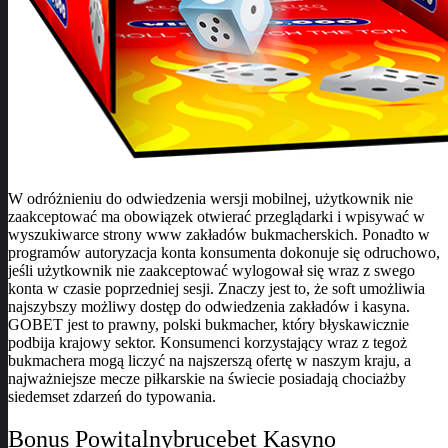
W odróżnieniu do odwiedzenia wersji mobilnej, użytkownik nie
zaakceptować ma obowiązek otwierać przeglądarki i wpisywać w
wyszukiwarce strony www zakładów bukmacherskich. Ponadto w
programów autoryzacja konta konsumenta dokonuje się odruchowo,
jeśli użytkownik nie zaakceptować wylogował się wraz z swego
konta w czasie poprzedniej sesji. Znaczy jest to, że soft umożliwia
najszybszy możliwy dostęp do odwiedzenia zakładów i kasyna.
GOBET jest to prawny, polski bukmacher, który błyskawicznie
podbija krajowy sektor. Konsumenci korzystający wraz z tegoż
bukmachera mogą liczyć na najszerszą ofertę w naszym kraju, a
najważniejsze mecze piłkarskie na świecie posiadają chociażby
siedemset zdarzeń do typowania.
Bonus Powitalnybrucebet Kasyno