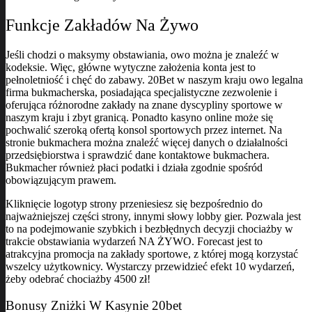
Funkcje Zakładów Na Żywo
Jeśli chodzi o maksymy obstawiania, owo można je znaleźć w
kodeksie. Więc, główne wytyczne założenia konta jest to
pełnoletniość i chęć do zabawy. 20Bet w naszym kraju owo legalna
firma bukmacherska, posiadająca specjalistyczne zezwolenie i
oferująca różnorodne zakłady na znane dyscypliny sportowe w
naszym kraju i zbyt granicą. Ponadto kasyno online może się
pochwalić szeroką ofertą konsol sportowych przez internet. Na
stronie bukmachera można znaleźć więcej danych o działalności
przedsiębiorstwa i sprawdzić dane kontaktowe bukmachera.
Bukmacher również płaci podatki i działa zgodnie spośród
obowiązującym prawem.
Kliknięcie logotyp strony przeniesiesz się bezpośrednio do
najważniejszej części strony, innymi słowy lobby gier. Pozwala jest
to na podejmowanie szybkich i bezbłędnych decyzji chociażby w
trakcie obstawiania wydarzeń NA ŻYWO. Forecast jest to
atrakcyjna promocja na zakłady sportowe, z której mogą korzystać
wszelcy użytkownicy. Wystarczy przewidzieć efekt 10 wydarzeń,
żeby odebrać chociażby 4500 zł!
Bonusy Zniżki W Kasynie 20bet