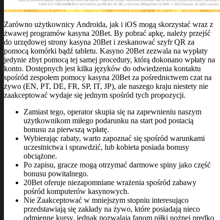
Zarówno użytkownicy Androida, jak i iOS mogą skorzystać wraz z
żwawej programów kasyna 20Bet. By pobrać apkę, należy przejść
do urzędowej strony kasyna 20Bet i zeskanować szyfr QR za
pomocą komórki bądź tabletu. Kasyno 20Bet zezwala na wypłaty
jedynie zbyt pomocą tej samej procedury, którą dokonano wpłaty na
konto. Dostępnych jest kilka języków do odwiedzenia kontaktu
spośród zespołem pomocy kasyna 20Bet za pośrednictwem czat na
żywo (EN, PT, DE, FR, SP, IT, JP), ale naszego kraju niestety nie
zaakceptować wydaje się jednym spośród tych propozycji.
Zamiast tego, operator skupia się na zapewnieniu naszym
użytkownikom miłego podarunku na start pod postacią
bonusu za pierwszą wpłatę.
Wybierając rabaty, warto zapoznać się spośród warunkami
uczestnictwa i sprawdzić, lub kobieta posiada bonusy
obciążone.
Po zapisu, gracze mogą otrzymać darmowe spiny jako część
bonusu powitalnego.
20Bet oferuje niezapomniane wrażenia spośród zabawy
pośród komputerów kasynowych.
Nie Zaakceptować w mniejszym stopniu interesująco
przedstawiają się zakłady na żywo, które posiadają nieco
odmienne kursy, jednak pozwalają fanom piłki nożnej prędko