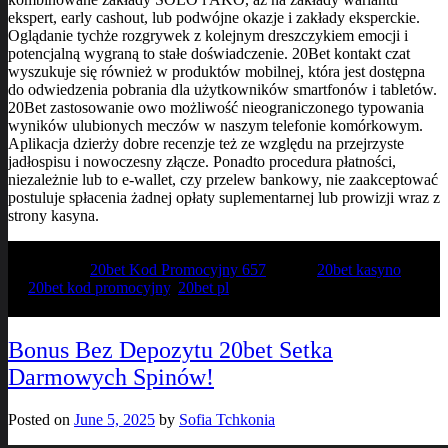
ekspert, early cashout, lub podwójne okazje i zakłady eksperckie.
Oglądanie tychże rozgrywek z kolejnym dreszczykiem emocji i
potencjalną wygraną to stałe doświadczenie. 20Bet kontakt czat
wyszukuje się również w produktów mobilnej, która jest dostępna
do odwiedzenia pobrania dla użytkowników smartfonów i tabletów.
20Bet zastosowanie owo możliwość nieograniczonego typowania
wyników ulubionych meczów w naszym telefonie komórkowym.
Aplikacja dzierży dobre recenzje też ze względu na przejrzyste
jadłospisu i nowoczesny złącze. Ponadto procedura płatności,
niezależnie lub to e-wallet, czy przelew bankowy, nie zaakceptować
postuluje spłacenia żadnej opłaty suplementarnej lub prowizji wraz z
strony kasyna.
Posted in
20bet Kod Promocyjny 657
Tagged
20bet kasyno
,
20bet kod promocyjny
,
20bet pl
Bonus Bez Depozytu 20bet Setka
Darmowych Spinów!
Posted on
June 5, 2025
by
Sofia Tchkonia