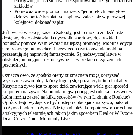
efektywnego uczestnictwa i eksplorowania różnych możności
zakładów.
Ponieważ wiele promocji na rzecz “jednorękich bandytów”
dzierży postać bezpłatnych spinów, zaleca się w pierwszej
kolejności dokonać zapisu.
Jeśli wejść w sekcję kasyna Zakłady, jest to można znaleźć listę
dostępnych do obstawiania dyscyplin sportowych, a rozkład
bonusów pomoże Wam wybrać najlepszą promocję. Mobilna edycja
strony owego bukmachera i poświęcona zastosowanie mobilna
prezentują się naprawdę fantastycznie. Są nadzwyczaj łatwe w
obsłudze, intuicyjne i responsywne na wszelkich urządzeniach
przenośnych.
Oznacza owo, że spośród oferty bukmachera mogą korzystać
wyłącznie zawodnicy, którzy logują się spoza terytorium Lokalny.
Kasyno na żywo jest to spora dział zawierająca wiele gier spośród
krupierem na żywo. Najpopularniejszą opcją jest ruletka na żywo, w
którą można zagrać na kilka sposobów (w tym Lightning Roulette).
Oprócz Tego wydaje się być dostępny blackjack na żywo, bakarat
na żywo i poker na żywo. Nie tęskni także komputerów opartych na
atrakcyjnych teleturniejach takich jakim sposobem Deal or W Istocie
Deal, Crazy Time i Monopoly Live.
Posted in
20bet Kod Promocyjny 657
Tagged
20bet casino
,