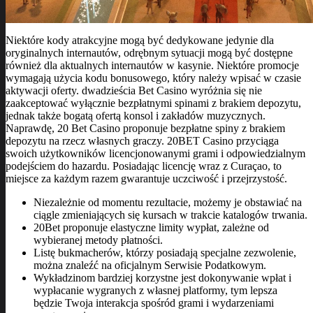
Niektóre kody atrakcyjne mogą być dedykowane jedynie dla
oryginalnych internautów, odrębnym sytuacji mogą być dostępne
również dla aktualnych internautów w kasynie. Niektóre promocje
wymagają użycia kodu bonusowego, który należy wpisać w czasie
aktywacji oferty. dwadzieścia Bet Casino wyróżnia się nie
zaakceptować wyłącznie bezpłatnymi spinami z brakiem depozytu,
jednak także bogatą ofertą konsol i zakładów muzycznych.
Naprawdę, 20 Bet Casino proponuje bezpłatne spiny z brakiem
depozytu na rzecz własnych graczy. 20BET Casino przyciąga
swoich użytkowników licencjonowanymi grami i odpowiedzialnym
podejściem do hazardu. Posiadając licencję wraz z Curaçao, to
miejsce za każdym razem gwarantuje uczciwość i przejrzystość.
Niezależnie od momentu rezultacie, możemy je obstawiać na
ciągle zmieniających się kursach w trakcie katalogów trwania.
20Bet proponuje elastyczne limity wypłat, zależne od
wybieranej metody płatności.
Listę bukmacherów, którzy posiadają specjalne zezwolenie,
można znaleźć na oficjalnym Serwisie Podatkowym.
Wykładzinom bardziej korzystne jest dokonywanie wpłat i
wypłacanie wygranych z własnej platformy, tym lepsza
będzie Twoja interakcja spośród grami i wydarzeniami