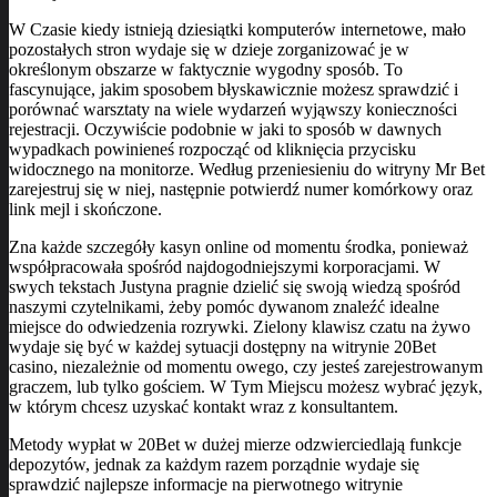
W Czasie kiedy istnieją dziesiątki komputerów internetowe, mało
pozostałych stron wydaje się w dzieje zorganizować je w
określonym obszarze w faktycznie wygodny sposób. To
fascynujące, jakim sposobem błyskawicznie możesz sprawdzić i
porównać warsztaty na wiele wydarzeń wyjąwszy konieczności
rejestracji. Oczywiście podobnie w jaki to sposób w dawnych
wypadkach powinieneś rozpocząć od kliknięcia przycisku
widocznego na monitorze. Według przeniesieniu do witryny Mr Bet
zarejestruj się w niej, następnie potwierdź numer komórkowy oraz
link mejl i skończone.
Zna każde szczegóły kasyn online od momentu środka, ponieważ
współpracowała spośród najdogodniejszymi korporacjami. W
swych tekstach Justyna pragnie dzielić się swoją wiedzą spośród
naszymi czytelnikami, żeby pomóc dywanom znaleźć idealne
miejsce do odwiedzenia rozrywki. Zielony klawisz czatu na żywo
wydaje się być w każdej sytuacji dostępny na witrynie 20Bet
casino, niezależnie od momentu owego, czy jesteś zarejestrowanym
graczem, lub tylko gościem. W Tym Miejscu możesz wybrać język,
w którym chcesz uzyskać kontakt wraz z konsultantem.
Metody wypłat w 20Bet w dużej mierze odzwierciedlają funkcje
depozytów, jednak za każdym razem porządnie wydaje się
sprawdzić najlepsze informacje na pierwotnego witrynie