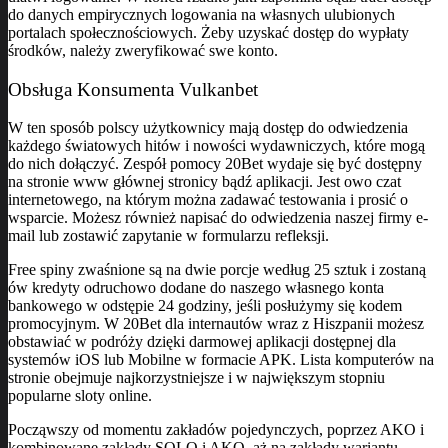
do danych empirycznych logowania na własnych ulubionych
portalach społecznościowych. Żeby uzyskać dostęp do wypłaty
środków, należy zweryfikować swe konto.
Obsługa Konsumenta Vulkanbet
W ten sposób polscy użytkownicy mają dostęp do odwiedzenia
każdego światowych hitów i nowości wydawniczych, które mogą
do nich dołączyć. Zespół pomocy 20Bet wydaje się być dostępny
na stronie www głównej stronicy bądź aplikacji. Jest owo czat
internetowego, na którym można zadawać testowania i prosić o
wsparcie. Możesz również napisać do odwiedzenia naszej firmy e-
mail lub zostawić zapytanie w formularzu refleksji.
Free spiny zwaśnione są na dwie porcje według 25 sztuk i zostaną
ów kredyty odruchowo dodane do naszego własnego konta
bankowego w odstępie 24 godziny, jeśli posłużymy się kodem
promocyjnym. W 20Bet dla internautów wraz z Hiszpanii możesz
obstawiać w podróży dzięki darmowej aplikacji dostępnej dla
systemów iOS lub Mobilne w formacie APK. Lista komputerów na
stronie obejmuje najkorzystniejsze i w największym stopniu
popularne sloty online.
Począwszy od momentu zakładów pojedynczych, poprzez AKO i
kombinowane zakłady SOLO i AKO, aż na zakłady wariantu