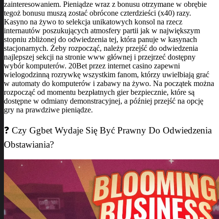
zainteresowaniem. Pieniądze wraz z bonusu otrzymane w obrębie
tegoż bonusu muszą zostać obrócone czterdzieści (x40) razy.
Kasyno na żywo to selekcja unikatowych konsol na rzecz
internautów poszukujących atmosfery partii jak w największym
stopniu zbliżonej do odwiedzenia tej, która panuje w kasynach
stacjonarnych. Żeby rozpocząć, należy przejść do odwiedzenia
najlepszej sekcji na stronie www głównej i przejrzeć dostępny
wybór komputerów. 20Bet przez internet casino zapewni
wielogodzinną rozrywkę wszystkim fanom, którzy uwielbiają grać
w automaty do komputerów i zabawy na żywo. Na początek można
rozpocząć od momentu bezpłatnych gier bezpiecznie, które są
dostępne w odmiany demonstracyjnej, a później przejść na opcję
gry na prawdziwe pieniądze.
❓ Czy Ggbet Wydaje Się Być Prawny Do Odwiedzenia
Obstawiania?