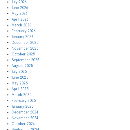
July 2026
June 2026
May 2026
April 2026
March 2026
February 2026
January 2026
December 2025
November 2025
October 2025
September 2025
August 2025
July 2025
June 2025
May 2025
April 2025
March 2025
February 2025
January 2025
December 2024
November 2024
October 2024
September 2024