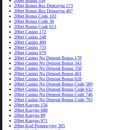
20bet Bonus 559
20bet Bonus Bez Depozytu 173
20bet Bonus Bez Depozytu 497
20bet Bonus Code 103
20bet Bonus Code 30
20bet Bonus Code 613
20bet Casino 172
20bet Casino 248
20bet Casino 469
20bet Casino 733
20bet Casino 979
20bet Casino No Deposit Bonus 178
20bet Casino No Deposit Bonus 343
20bet Casino No Deposit Bonus 358
20bet Casino No Deposit Bonus 401
20bet Casino No Deposit Bonus 628
20bet Casino No Deposit Bonus Code 589
20bet Casino No Deposit Bonus Code 632
20bet Casino No Deposit Bonus Code 746
20bet Casino No Deposit Bonus Code 793
20bet Kasyno 156
20bet Kasyno 688
20bet Kasyno 89
20bet Kasyno 971
20bet Kod Promocyjny 305