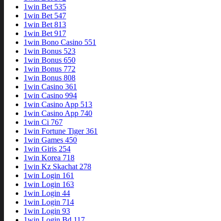
1win Bet 535
1win Bet 547
1win Bet 813
1win Bet 917
1win Bono Casino 551
1win Bonus 523
1win Bonus 650
1win Bonus 772
1win Bonus 808
1win Casino 361
1win Casino 994
1win Casino App 513
1win Casino App 740
1win Ci 767
1win Fortune Tiger 361
1win Games 450
1win Giris 254
1win Korea 718
1win Kz Skachat 278
1win Login 161
1win Login 163
1win Login 44
1win Login 714
1win Login 93
1win Login Bd 117