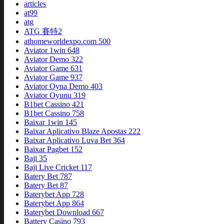
articles
at99
atg
ATG 賽特2
athomeworldexpo.com 500
Aviator 1win 648
Aviator Demo 322
Aviator Game 631
Aviator Game 937
Aviator Oyna Demo 403
Aviator Oyunu 319
B1bet Cassino 421
B1bet Cassino 758
Baixar 1win 145
Baixar Aplicativo Blaze Apostas 222
Baixar Aplicativo Luva Bet 364
Baixar Pagbet 152
Baji 35
Baji Live Cricket 117
Batery Bet 787
Batery Bet 87
Baterybet App 728
Baterybet App 864
Baterybet Download 667
Battery Casino 793