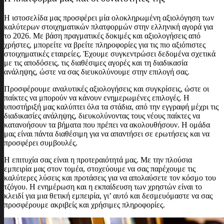
Η ιστοσελίδα μας προσφέρει μία ολοκληρωμένη αξιολόγηση των
καλύτερων στοιχηματικών πλατφορμών στην ελληνική αγορά για
το 2026. Με βάση πραγματικές δοκιμές και αξιολογήσεις από
χρήστες, μπορείτε να βρείτε πληροφορίες για τις πιο αξιόπιστες
στοιχηματικές εταιρείες. Έχουμε συγκεντρώσει δεδομένα σχετικά
με τις αποδόσεις, τις διαθέσιμες αγορές και τη διαδικασία
ανάληψης, ώστε να σας διευκολύνουμε στην επιλογή σας.
Προσφέρουμε αναλυτικές αξιολογήσεις και συγκρίσεις, ώστε οι
παίκτες να μπορούν να κάνουν ενημερωμένες επιλογές. Η
υποστήριξή μας καλύπτει όλα τα στάδια, από την εγγραφή μέχρι τις
διαδικασίες ανάληψης, διευκολύνοντας τους νέους παίκτες να
κατανοήσουν τα βήματα που πρέπει να ακολουθήσουν. Η ομάδα
μας είναι πάντα διαθέσιμη για να απαντήσει σε ερωτήσεις και να
προσφέρει συμβουλές.
Η επιτυχία σας είναι η προτεραιότητά μας. Με την πλούσια
εμπειρία μας στον τομέα, στοχεύουμε να σας παρέχουμε τις
καλύτερες λύσεις και προτάσεις για να απολαύσετε τον κόσμο του
τζόγου. Η ενημέρωση και η εκπαίδευση των χρηστών είναι το
κλειδί για μια θετική εμπειρία, γι’ αυτό και δεσμευόμαστε να σας
προσφέρουμε ακριβείς και χρήσιμες πληροφορίες.