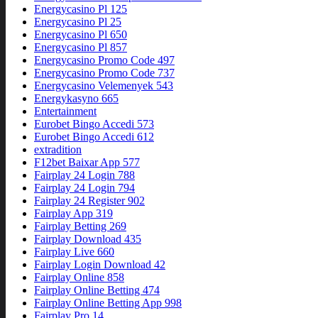
Energycasino Pl 125
Energycasino Pl 25
Energycasino Pl 650
Energycasino Pl 857
Energycasino Promo Code 497
Energycasino Promo Code 737
Energycasino Velemenyek 543
Energykasyno 665
Entertainment
Eurobet Bingo Accedi 573
Eurobet Bingo Accedi 612
extradition
F12bet Baixar App 577
Fairplay 24 Login 788
Fairplay 24 Login 794
Fairplay 24 Register 902
Fairplay App 319
Fairplay Betting 269
Fairplay Download 435
Fairplay Live 660
Fairplay Login Download 42
Fairplay Online 858
Fairplay Online Betting 474
Fairplay Online Betting App 998
Fairplay Pro 14