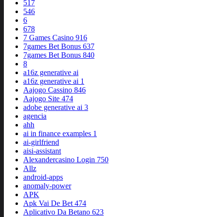
517
546
6
678
7 Games Casino 916
7games Bet Bonus 637
7games Bet Bonus 840
8
a16z generative ai
a16z generative ai 1
Aajogo Cassino 846
Aajogo Site 474
adobe generative ai 3
agencia
ahh
ai in finance examples 1
ai-girlfriend
aisi-assistant
Alexandercasino Login 750
Allz
android-apps
anomaly-power
APK
Apk Vai De Bet 474
Aplicativo Da Betano 623