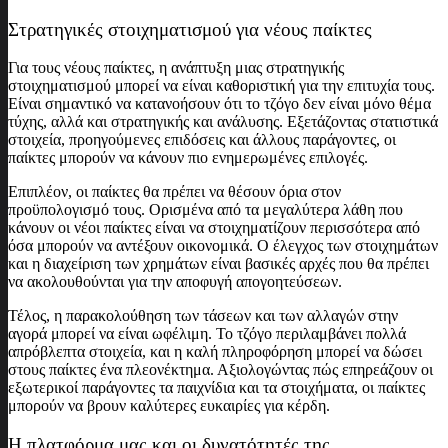
Στρατηγικές στοιχηματισμού για νέους παίκτες
Για τους νέους παίκτες, η ανάπτυξη μιας στρατηγικής
στοιχηματισμού μπορεί να είναι καθοριστική για την επιτυχία τους.
Είναι σημαντικό να κατανοήσουν ότι το τζόγο δεν είναι μόνο θέμα
τύχης, αλλά και στρατηγικής και ανάλυσης. Εξετάζοντας στατιστικά
στοιχεία, προηγούμενες επιδόσεις και άλλους παράγοντες, οι
παίκτες μπορούν να κάνουν πιο ενημερωμένες επιλογές.
Επιπλέον, οι παίκτες θα πρέπει να θέσουν όρια στον
προϋπολογισμό τους. Ορισμένα από τα μεγαλύτερα λάθη που
κάνουν οι νέοι παίκτες είναι να στοιχηματίζουν περισσότερα από
όσα μπορούν να αντέξουν οικονομικά. Ο έλεγχος των στοιχημάτων
και η διαχείριση των χρημάτων είναι βασικές αρχές που θα πρέπει
να ακολουθούνται για την αποφυγή απογοητεύσεων.
Τέλος, η παρακολούθηση των τάσεων και των αλλαγών στην
αγορά μπορεί να είναι ωφέλιμη. Το τζόγο περιλαμβάνει πολλά
απρόβλεπτα στοιχεία, και η καλή πληροφόρηση μπορεί να δώσει
στους παίκτες ένα πλεονέκτημα. Αξιολογώντας πώς επηρεάζουν οι
εξωτερικοί παράγοντες τα παιχνίδια και τα στοιχήματα, οι παίκτες
μπορούν να βρουν καλύτερες ευκαιρίες για κέρδη.
Η πλατφόρμα μας και οι δυνατότητές της