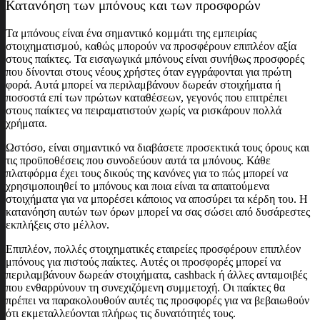
Κατανόηση των μπόνους και των προσφορών
Τα μπόνους είναι ένα σημαντικό κομμάτι της εμπειρίας
στοιχηματισμού, καθώς μπορούν να προσφέρουν επιπλέον αξία
στους παίκτες. Τα εισαγωγικά μπόνους είναι συνήθως προσφορές
που δίνονται στους νέους χρήστες όταν εγγράφονται για πρώτη
φορά. Αυτά μπορεί να περιλαμβάνουν δωρεάν στοιχήματα ή
ποσοστά επί των πρώτων καταθέσεων, γεγονός που επιτρέπει
στους παίκτες να πειραματιστούν χωρίς να ρισκάρουν πολλά
χρήματα.
Ωστόσο, είναι σημαντικό να διαβάσετε προσεκτικά τους όρους και
τις προϋποθέσεις που συνοδεύουν αυτά τα μπόνους. Κάθε
πλατφόρμα έχει τους δικούς της κανόνες για το πώς μπορεί να
χρησιμοποιηθεί το μπόνους και ποια είναι τα απαιτούμενα
στοιχήματα για να μπορέσει κάποιος να αποσύρει τα κέρδη του. Η
κατανόηση αυτών των όρων μπορεί να σας σώσει από δυσάρεστες
εκπλήξεις στο μέλλον.
Επιπλέον, πολλές στοιχηματικές εταιρείες προσφέρουν επιπλέον
μπόνους για πιστούς παίκτες. Αυτές οι προσφορές μπορεί να
περιλαμβάνουν δωρεάν στοιχήματα, cashback ή άλλες ανταμοιβές
που ενθαρρύνουν τη συνεχιζόμενη συμμετοχή. Οι παίκτες θα
πρέπει να παρακολουθούν αυτές τις προσφορές για να βεβαιωθούν
ότι εκμεταλλεύονται πλήρως τις δυνατότητές τους.