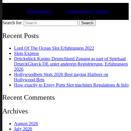
Posted in
στοιχηματικες
Tagged
στοιχηματικες 18 ανω
Search for:
Recent Posts
Lord Of The Ocean Slot Erfahrungen 2022
Slots Express
Drückglück Kasino Deutschland Zugang as part of Spielsaal
DrueckGlueck DE unter anderem Registrierung, Erfahrungen
2026
Hollywoodbets Slots 2026 Best paying Harbors on
Hollywood Bets
How exactly to Enjoy Ports Slot machines Regulations & Info
Recent Comments
Archives
August 2026
July 2026