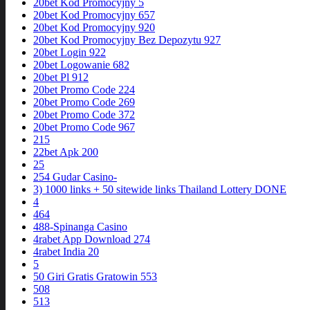
20bet Kod Promocyjny 5
20bet Kod Promocyjny 657
20bet Kod Promocyjny 920
20bet Kod Promocyjny Bez Depozytu 927
20bet Login 922
20bet Logowanie 682
20bet Pl 912
20bet Promo Code 224
20bet Promo Code 269
20bet Promo Code 372
20bet Promo Code 967
215
22bet Apk 200
25
254 Gudar Casino-
3) 1000 links + 50 sitewide links Thailand Lottery DONE
4
464
488-Spinanga Casino
4rabet App Download 274
4rabet India 20
5
50 Giri Gratis Gratowin 553
508
513