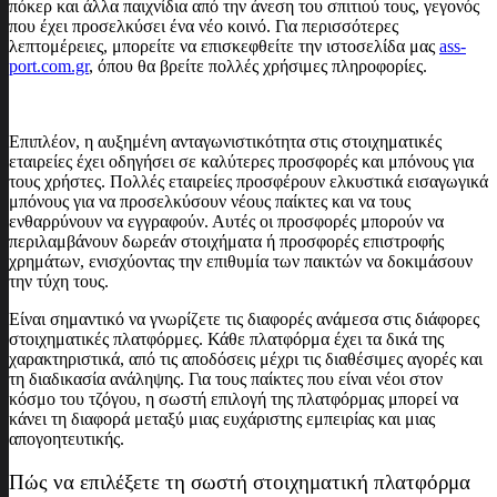
πόκερ και άλλα παιχνίδια από την άνεση του σπιτιού τους, γεγονός
που έχει προσελκύσει ένα νέο κοινό. Για περισσότερες
λεπτομέρειες, μπορείτε να επισκεφθείτε την ιστοσελίδα μας
ass-
port.com.gr
, όπου θα βρείτε πολλές χρήσιμες πληροφορίες.
Επιπλέον, η αυξημένη ανταγωνιστικότητα στις στοιχηματικές
εταιρείες έχει οδηγήσει σε καλύτερες προσφορές και μπόνους για
τους χρήστες. Πολλές εταιρείες προσφέρουν ελκυστικά εισαγωγικά
μπόνους για να προσελκύσουν νέους παίκτες και να τους
ενθαρρύνουν να εγγραφούν. Αυτές οι προσφορές μπορούν να
περιλαμβάνουν δωρεάν στοιχήματα ή προσφορές επιστροφής
χρημάτων, ενισχύοντας την επιθυμία των παικτών να δοκιμάσουν
την τύχη τους.
Είναι σημαντικό να γνωρίζετε τις διαφορές ανάμεσα στις διάφορες
στοιχηματικές πλατφόρμες. Κάθε πλατφόρμα έχει τα δικά της
χαρακτηριστικά, από τις αποδόσεις μέχρι τις διαθέσιμες αγορές και
τη διαδικασία ανάληψης. Για τους παίκτες που είναι νέοι στον
κόσμο του τζόγου, η σωστή επιλογή της πλατφόρμας μπορεί να
κάνει τη διαφορά μεταξύ μιας ευχάριστης εμπειρίας και μιας
απογοητευτικής.
Πώς να επιλέξετε τη σωστή στοιχηματική πλατφόρμα