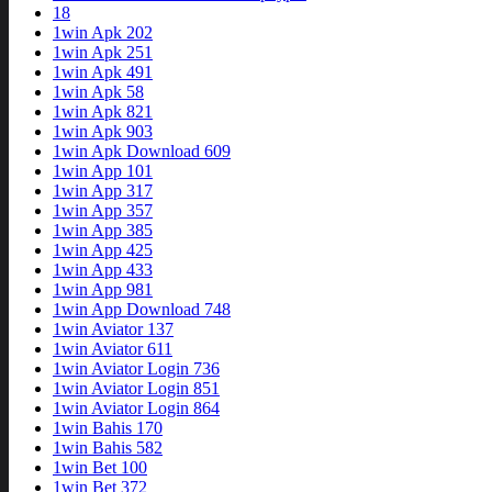
18
1win Apk 202
1win Apk 251
1win Apk 491
1win Apk 58
1win Apk 821
1win Apk 903
1win Apk Download 609
1win App 101
1win App 317
1win App 357
1win App 385
1win App 425
1win App 433
1win App 981
1win App Download 748
1win Aviator 137
1win Aviator 611
1win Aviator Login 736
1win Aviator Login 851
1win Aviator Login 864
1win Bahis 170
1win Bahis 582
1win Bet 100
1win Bet 372