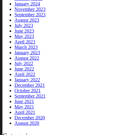
January 2024
November 2023
September 2023
August 2023
July 2023
June 2023
May 2023
April 2023
March 2023
January 2023
August 2022
July 2022
June 2022
April 2022
January 2022
December 2021
October 2021
September 2021
June 2021
May 2021
April 2021
December 2020
August 2020