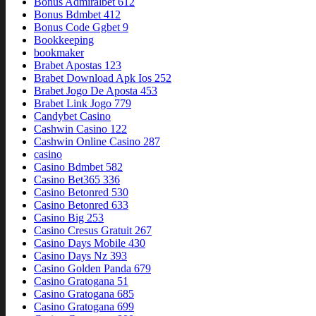
Bonus Admiralbet 612
Bonus Bdmbet 412
Bonus Code Ggbet 9
Bookkeeping
bookmaker
Brabet Apostas 123
Brabet Download Apk Ios 252
Brabet Jogo De Aposta 453
Brabet Link Jogo 779
Candybet Casino
Cashwin Casino 122
Cashwin Online Casino 287
casino
Casino Bdmbet 582
Casino Bet365 336
Casino Betonred 530
Casino Betonred 633
Casino Big 253
Casino Cresus Gratuit 267
Casino Days Mobile 430
Casino Days Nz 393
Casino Golden Panda 679
Casino Gratogana 51
Casino Gratogana 685
Casino Gratogana 699