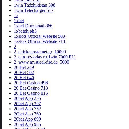
1win Tadzhikistan 308
1win Telecharger 517
1x
1xbet
1xbet Download 866
1xbetph.ph3
1xslots Official Website 503
1xslots Official Website 713
2
2_chickenroad.net.gr_10000
2_europe-today.ru 1win 7000 RU
2_www.mystical-fire.de_5000
20 Bet 249
20 Bet 502
20 Bet 640
20 Bet Casino 496
20 Bet Casino 713
20 Bet Casino 815
20bet App 255
20bet App 397
20bet App 752
20bet App 760
20bet App 899
20bet App 986