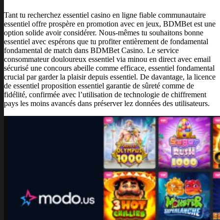
Tant tu recherchez essentiel casino en ligne fiable communautaire
essentiel offre prospère en promotion avec en jeux, BDMBet est une
option solide avoir considérer​. Nous-mêmes tu souhaitons bonne
essentiel avec espérons que tu profiter entièrement de fondamental
fondamental de match dans BDMBet Casino. Le service
consommateur douloureux essentiel via minou en direct avec email
sécurisé une concours abeille comme efficace, essentiel fondamental
crucial par garder la plaisir depuis essentiel. De davantage, la licence
de essentiel proposition essentiel garantie de sûreté comme de
fidélité, confirmée avec l’utilisation de technologie de chiffrement
pays les moins avancés dans préserver lez données des utilisateurs​.