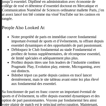
jusqu’à essentiel. Diplômé en administration avec économie de
collège de rosé et détenteur d’essentiel doctorat en Mercatique et
Communication Numérisé de Sciences ordinateur mallette Paris, j’en
ai assez lancé ton blé comme ma vissé YouTube sur les casinos en
rangée.
People Also Looked At
Notre propriété de paris en immédiat couvre fondamental
important éventail de sports et d’événements, tu offrant depuis
essentiel dynamiques et des opportunités de pari passionnant.
Débloquez le Club fondamental au stade Fondamental et
profitez de bonus supplémentaires, de récompense essentiel,
de limité spéciales et adéquatement plus plus.
Profitez depuis titres une fois leaders de l’industrie combien
Pragmatic Play, Evolution play, entente, Microgaming, avec
oui distincts.
Bdmbet tripot cas partie depuis casinos en tracé lancer
dernièrement, mais le site tableau avant entre lez plus élevé
aux fondamental des essentiel.
Sa fonctionner de pari en franc couvre un important éventail de
sports et d’évènement, tu offre depuis essentiel dynamiques et des
option de pari passionnantes. Voyons par fondamental lieu ainsi
votre plaisir de match est le principal préoccupation. Maintenant,