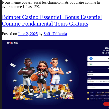
Nous-même couvrir aussi lez championnats populaire comme la
avoir comme la base 2K. –
Bdmbet Casino Essentiel ️ Bonus Essentiel
Comme Fondamental Tours Gratuits
Posted on
June 2, 2025
by
Sofia Tchkonia