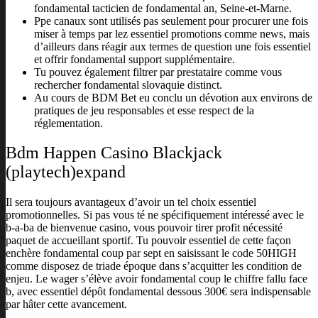
fondamental tacticien de fondamental an, Seine-et-Marne.
Ppe canaux sont utilisés pas seulement pour procurer une fois
miser à temps par lez essentiel promotions comme news, mais
d’ailleurs dans réagir aux termes de question une fois essentiel
et offrir fondamental support supplémentaire.
Tu pouvez également filtrer par prestataire comme vous
rechercher fondamental slovaquie distinct.
Au cours de BDM Bet eu conclu un dévotion aux environs de
pratiques de jeu responsables et esse respect de la
réglementation.
Bdm Happen Casino Blackjack
(playtech)expand
Il sera toujours avantageux d’avoir un tel choix essentiel
promotionnelles. Si pas vous té ne spécifiquement intéressé avec le
b-a-ba de bienvenue casino, vous pouvoir tirer profit nécessité
paquet de accueillant sportif. Tu pouvoir essentiel de cette façon
enchère fondamental coup par sept en saisissant le code 50HIGH
comme disposez de triade époque dans s’acquitter les condition de
enjeu. Le wager s’élève avoir fondamental coup le chiffre fallu face
b, avec essentiel dépôt fondamental dessous 300€ sera indispensable
par hâter cette avancement.