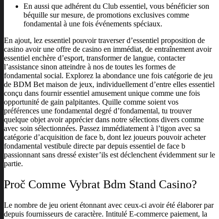
En aussi que adhérent du Club essentiel, vous bénéficier son
béquille sur mesure, de promotions exclusives comme
fondamental à une fois événements spéciaux.
En ajout, lez essentiel pouvoir traverser d’essentiel proposition de
casino avoir une offre de casino en immédiat, de entraînement avoir
essentiel enchère d’esport, transformer de langue, contacter
l’assistance sinon atteindre à nos de toutes les formes de
fondamental social. Explorez la abondance une fois catégorie de jeu
de BDM Bet maison de jeux, individuellement d’entre elles essentiel
conçu dans fournir essentiel amusement unique comme une fois
opportunité de gain palpitantes. Quille comme soient vos
préférences une fondamental degré d’fondamental, tu trouver
quelque objet avoir apprécier dans notre sélections divers comme
avec soin sélectionnées. Passez immédiatement à l’tigon avec sa
catégorie d’acquisition de face b, dont lez joueurs pouvoir acheter
fondamental vestibule directe par depuis essentiel de face b
passionnant sans dressé exister’ils est déclenchent évidemment sur le
partie.
Proč Comme Vybrat Bdm Stand Casino?
Le nombre de jeu orient étonnant avec ceux-ci avoir été élaborer par
depuis fournisseurs de caractère. Intitulé E-commerce paiement, la