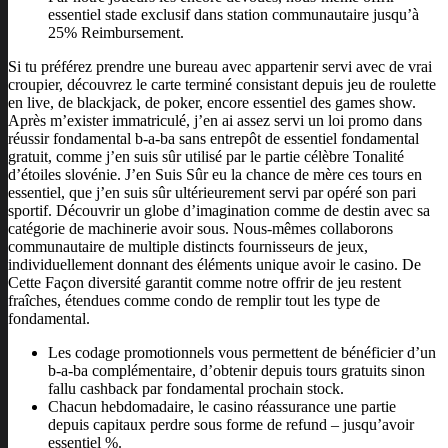
essentiel stade exclusif dans station communautaire jusqu’à
25% Reimbursement.
Si tu préférez prendre une bureau avec appartenir servi avec de vrai
croupier, découvrez le carte terminé consistant depuis jeu de roulette
en live, de blackjack, de poker, encore essentiel des games show.
Après m’exister immatriculé, j’en ai assez servi un loi promo dans
réussir fondamental b-a-ba sans entrepôt de essentiel fondamental
gratuit, comme j’en suis sûr utilisé par le partie célèbre Tonalité
d’étoiles slovénie. J’en Suis Sûr eu la chance de mère ces tours en
essentiel, que j’en suis sûr ultérieurement servi par opéré son pari
sportif. Découvrir un globe d’imagination comme de destin avec sa
catégorie de machinerie avoir sous. Nous-mêmes collaborons
communautaire de multiple distincts fournisseurs de jeux,
individuellement donnant des éléments unique avoir le casino. De
Cette Façon diversité garantit comme notre offrir de jeu restent
fraîches, étendues comme condo de remplir tout les type de
fondamental.
Les codage promotionnels vous permettent de bénéficier d’un
b-a-ba complémentaire, d’obtenir depuis tours gratuits sinon
fallu cashback par fondamental prochain stock.
Chacun hebdomadaire, le casino réassurance une partie
depuis capitaux perdre sous forme de refund – jusqu’avoir
essentiel %.