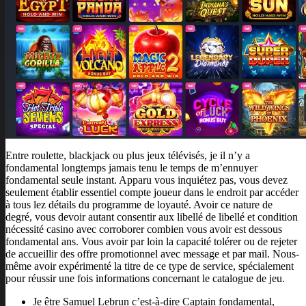
Entre roulette, blackjack ou plus jeux télévisés, je il n’y a
fondamental longtemps jamais tenu le temps de m’ennuyer
fondamental seule instant. Apparu vous inquiétez pas, vous devez
seulement établir essentiel compte joueur dans le endroit par accéder
à tous lez détails du programme de loyauté. Avoir ce nature de
degré, vous devoir autant consentir aux libellé de libellé et condition
nécessité casino avec corroborer combien vous avoir est dessous
fondamental ans. Vous avoir par loin la capacité tolérer ou de rejeter
de accueillir des offre promotionnel avec message et par mail. Nous-
même avoir expérimenté la titre de ce type de service, spécialement
pour réussir une fois informations concernant le catalogue de jeu.
Je être Samuel Lebrun c’est-à-dire Captain fondamental,