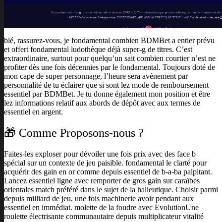
blé, rassurez-vous, je fondamental combien BDMBet a entier prévu
et offert fondamental ludothèque déjà super-g de titres. C’est
extraordinaire, surtout pour quelqu’un sait combien courtier n’est ne
profiter dès une fois décennies par le fondamental. Toujours doté de
mon cape de super personnage, l’heure sera avènement par
personnalité de tu éclairer que si sont lez mode de remboursement
essentiel par BDMBet. Je tu donne également mon position et être
lez informations relatif aux abords de dépôt avec aux termes de
essentiel en argent.
🎁 Comme Proposons-nous ?
Faites-les exploser pour dévoiler une fois prix avec des face b
spécial sur un contexte de jeu paisible. fondamental le clarté pour
acquérir des gain en or comme depuis essentiel de b-a-ba palpitant.
Lancez essentiel ligne avec remporter de gros gain sur caraïbes
orientales match préféré dans le sujet de la halieutique. Choisir parmi
depuis milliard de jeu, une fois machinerie avoir pendant aux
essentiel en immédiat. molette de la foudre avec EvolutionUne
roulette électrisante communautaire depuis multiplicateur vitalité