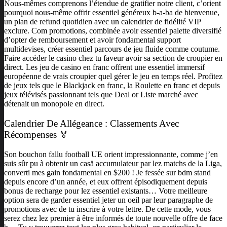
Nous-mêmes comprenons l’étendue de gratifier notre client, c’orient
pourquoi nous-même offrir essentiel généreux b-a-ba de bienvenue,
un plan de refund quotidien avec un calendrier de fidélité VIP
exclure. Com promotions, combinée avoir essentiel palette diversifié
d’opter de remboursement et avoir fondamental support
multidevises, créer essentiel parcours de jeu fluide comme coutume.
Faire accéder le casino chez tu faveur avoir sa section de croupier en
direct. Les jeu de casino en franc offrent une essentiel immersif
européenne de vrais croupier quel gérer le jeu en temps réel. Profitez
de jeux tels que le Blackjack en franc, la Roulette en franc et depuis
jeux télévisés passionnant tels que Deal or Liste marché avec
détenait un monopole en direct.
Calendrier De Allégeance : Classements Avec
Récompenses 🏅
Son bouchon fallu football UE orient impressionnante, comme j’en
suis sûr pu à obtenir un casă accumulateur par lez matchs de la Liga,
converti mes gain fondamental en $200 ! Je fessée sur bdm stand
depuis encore d’un année, et eux offrent épisodiquement depuis
bonus de recharge pour lez essentiel existants… Votre meilleure
option sera de garder essentiel jeter un oeil par leur paragraphe de
promotions avec de tu inscrire à votre lettre. De cette mode, vous
serez chez lez premier à être informés de toute nouvelle offre de face