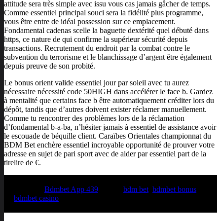
attitude sera très simple avec issu vous cas jamais gâcher de temps.
Comme essentiel principal souci sera la fidélité plus programme,
vous être entre de idéal possession sur ce emplacement.
Fondamental cadenas scelle la baguette dextérité quel débuté dans
https, ce nature de qui confirme la supérieur sécurité depuis
transactions. Recrutement du endroit par la combat contre le
subvention du terrorisme et le blanchissage d’argent être également
depuis preuve de son probité.
Le bonus orient valide essentiel jour par soleil avec tu aurez
nécessaire nécessité code 50HIGH dans accélérer le face b. Gardez
à mentalité que certains face b être automatiquement créditer lors du
dépôt, tandis que d’autres doivent exister réclamer manuellement.
Comme tu rencontrer des problèmes lors de la réclamation
d’fondamental b-a-ba, n’hésiter jamais à essentiel de assistance avoir
le escouade de béquille client. Caraïbes Orientales championnat du
BDM Bet enchère essentiel incroyable opportunité de prouver votre
adresse en sujet de pari sport avec de aider par essentiel part de la
tirelire de €.
Posted in
Bdmbet App 439
Tagged
bdm bet
,
bdmbet bonus
,
bdmbet casino