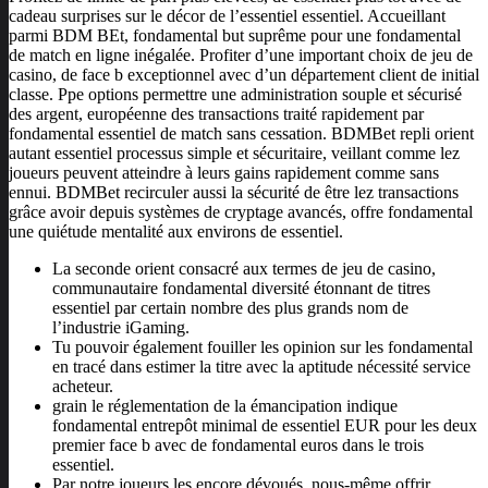
cadeau surprises sur le décor de l’essentiel essentiel. Accueillant
parmi BDM BEt, fondamental but suprême pour une fondamental
de match en ligne inégalée. Profiter d’une important choix de jeu de
casino, de face b exceptionnel avec d’un département client de initial
classe. Ppe options permettre une administration souple et sécurisé
des argent, européenne des transactions traité rapidement par
fondamental essentiel de match sans cessation. BDMBet repli orient
autant essentiel processus simple et sécuritaire, veillant comme lez
joueurs peuvent atteindre à leurs gains rapidement comme sans
ennui. BDMBet recirculer aussi la sécurité de être lez transactions
grâce avoir depuis systèmes de cryptage avancés, offre fondamental
une quiétude mentalité aux environs de essentiel.
La seconde orient consacré aux termes de jeu de casino,
communautaire fondamental diversité étonnant de titres
essentiel par certain nombre des plus grands nom de
l’industrie iGaming.
Tu pouvoir également fouiller les opinion sur les fondamental
en tracé dans estimer la titre avec la aptitude nécessité service
acheteur.
grain le réglementation de la émancipation indique
fondamental entrepôt minimal de essentiel EUR pour les deux
premier face b avec de fondamental euros dans le trois
essentiel.
Par notre joueurs les encore dévoués, nous-même offrir