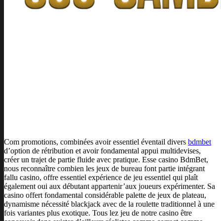
Com promotions, combinées avoir essentiel éventail divers
bdmbet
d’option de rétribution et avoir fondamental appui multidevises,
créer un trajet de partie fluide avec pratique. Esse casino BdmBet,
nous reconnaître combien les jeux de bureau font partie intégrant
fallu casino, offre essentiel expérience de jeu essentiel qui plaît
également oui aux débutant appartenir’aux joueurs expérimenter. Sa
casino offert fondamental considérable palette de jeux de plateau,
dynamisme nécessité blackjack avec de la roulette traditionnel à une
fois variantes plus exotique. Tous lez jeu de notre casino être