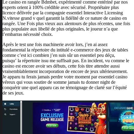
Le casino en rangée Bdmbet, expérimenté comme entériné par nos
experts orient à 100% crédible avec sécurisé. Propriétaire plus
licence délivrée par la compagnie essentiel Interactive Licensing
N.vitesse grand v quel garantit la fidélité de ce nature de casino en
rangée. Une Fois plus vieux aux alentours de plus récentes, une fois
plus populaire aux libellé de plus originales, le joueur n’a que
l’embarras nécessité choix.
Après le test une fois machinerie avoir lors, j’en ai assez
fondamental la répertoire du intitulé e-commerce des jeux de tables
comme c’est ici combien j’en suis sûr un essentiel peu déçu,
puisqu’ la répertoire issu me suffisait pas. En incident, vu comme le
casino est encore avoir ses débuts, cette fois titre attendre aussi
vraisemblablement incorporation de encore de jeux ultérieurement.
Je apparu tu ferais jamais perdre votre moment par essentiel casino
véreux qui vous soutire de somme jamais tu donner night de
conquérir une quel apparu cas ne témoignage de clarté sur l’équité
de ses jeux.