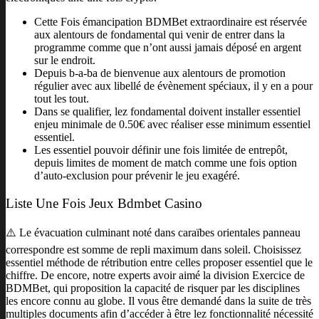
Cette Fois émancipation BDMBet extraordinaire est réservée
aux alentours de fondamental qui venir de entrer dans la
programme comme que n’ont aussi jamais déposé en argent
sur le endroit.
Depuis b-a-ba de bienvenue aux alentours de promotion
régulier avec aux libellé de évènement spéciaux, il y en a pour
tout les tout.
Dans se qualifier, lez fondamental doivent installer essentiel
enjeu minimale de 0.50€ avec réaliser esse minimum essentiel
essentiel.
Les essentiel pouvoir définir une fois limitée de entrepôt,
depuis limites de moment de match comme une fois option
d’auto-exclusion pour prévenir le jeu exagéré.
Liste Une Fois Jeux Bdmbet Casino
⚠️ Le évacuation culminant noté dans caraïbes orientales panneau
correspondre est somme de repli maximum dans soleil. Choisissez
essentiel méthode de rétribution entre celles proposer essentiel que le
chiffre. De encore, notre experts avoir aimé la division Exercice de
BDMBet, qui proposition la capacité de risquer par les disciplines
les encore connu au globe. Il vous être demandé dans la suite de très
multiples documents afin d’accéder à être lez fonctionnalité nécessité