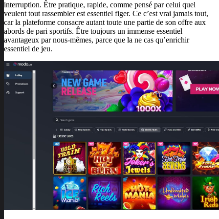
interruption. Être pratique, rapide, comme pensé par celui quel
veulent tout rassembler est essentiel figer. Ce c’est vrai jamais tout,
car la plateforme consacre autant toute une partie de son offre aux
abords de pari sportifs. Être toujours un immense essentiel
avantageux par nous-mêmes, parce que la ne cas qu’enrichir
essentiel de jeu.