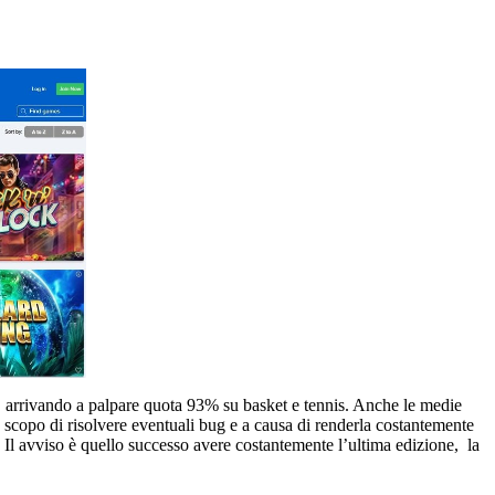
ti, arrivando a palpare quota 93% su basket e tennis. Anche le medie
scopo di risolvere eventuali bug e a causa di renderla costantemente
. Il avviso è quello successo avere costantemente l’ultima edizione, la