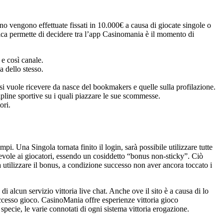
gno vengono effettuate fissati in 10.000€ a causa di giocate singole o
ica permette di decidere tra l’app Casinomania è il momento di
 e così canale.
a dello stesso.
 si vuole ricevere da nasce del bookmakers e quelle sulla profilazione.
ipline sportive su i quali piazzare le sue scommesse.
ori.
pi. Una Singola tornata finito il login, sarà possibile utilizzare tutte
revole ai giocatori, essendo un cosiddetto “bonus non-sticky”. Ciò
a utilizzare il bonus, a condizione successo non aver ancora toccato i
lcun servizio vittoria live chat. Anche ove il sito è a causa di lo
successo gioco. CasinoMania offre esperienze vittoria gioco
pecie, le varie connotati di ogni sistema vittoria erogazione.