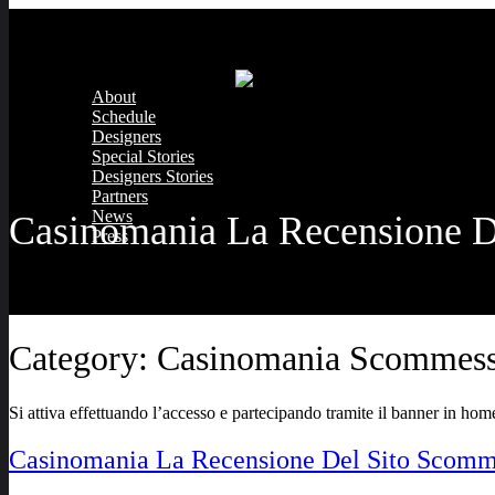
About
Schedule
Designers
Special Stories
Designers Stories
Partners
News
Casinomania La Recensione D
Press
Category:
Casinomania Scommess
Si attiva effettuando l’accesso e partecipando tramite il banner in home
Casinomania La Recensione Del Sito Scomm