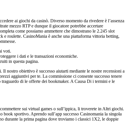
ccedere ai giochi da casinò. Diverso momento da rivedere è l’assenza
filtrate mezzo RTP e dunque il giocatore potrebbe accertare
e completa come possiamo ammettere che dimostrano le 2.245 slot
ack e roulette. CasinoMania è anche una piattaforma vittoria betting,
commesse.
i voti.
roteggere i dati e le transazioni economiche.
ruiti in questa pagina.
. Il nostro obiettivo è successo aiutarti mediante le nostre recensioni a
a prezzi aggiuntivi per te. La commissione ci consente successo tenere
aguardo di le offerte dei bookmaker. A Causa Di i termini e le
mmettere sui virtual games o sull’ippica, li troverete in Altri giochi.
 suo book sportivo. Aprendo sull’app successo Casinomania la singola
engono durante la prima pagina dove troviamo i classici 1X2, le doppie