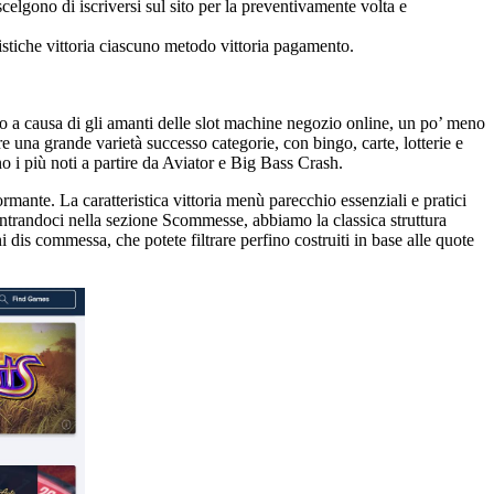
celgono di iscriversi sul sito per la preventivamente volta e
istiche vittoria ciascuno metodo vittoria pagamento.
o a causa di gli amanti delle slot machine negozio online, un po’ meno
e una grande varietà successo categorie, con bingo, carte, lotterie e
o i più noti a partire da Aviator e Big Bass Crash.
ante. La caratteristica vittoria menù parecchio essenziali e pratici
entrandoci nella sezione Scommesse, abbiamo la classica struttura
ni dis commessa, che potete filtrare perfino costruiti in base alle quote