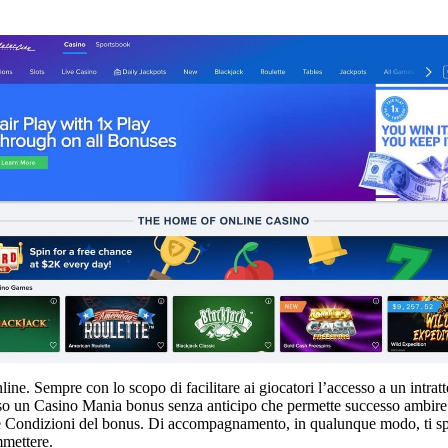
ine. Sempre con lo scopo di facilitare ai giocatori l’accesso a un intratt
cesso un Casino Mania bonus senza anticipo che permette successo ambir
e Condizioni del bonus. Di accompagnamento, in qualunque modo, ti spie
mmettere.