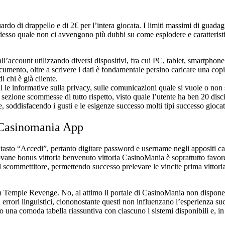
ardo di drappello e di 2€ per l’intera giocata. I limiti massimi di guada
Adesso quale non ci avvengono più dubbi su come esplodere e caratterist
l’account utilizzando diversi dispositivi, fra cui PC, tablet, smartphone
documento, oltre a scrivere i dati è fondamentale persino caricare una copi
i chi è già cliente.
di le informative sulla privacy, sulle comunicazioni quale si vuole o non
sezione scommesse di tutto rispetto, visto quale l’utente ha ben 20 disc
, soddisfacendo i gusti e le esigenze successo molti tipi successo giocat
 Casinomania App
ul tasto “Accedi”, pertanto digitare password e username negli appositi cam
iovane bonus vittoria benvenuto vittoria CasinoMania è soprattutto favo
l scommettitore, permettendo successo prelevare le vincite prima vittori
emple Revenge. No, al attimo il portale di CasinoMania non dispone di a
i errori linguistici, ciononostante questi non influenzano l’esperienza 
una comoda tabella riassuntiva con ciascuno i sistemi disponibili e, in s