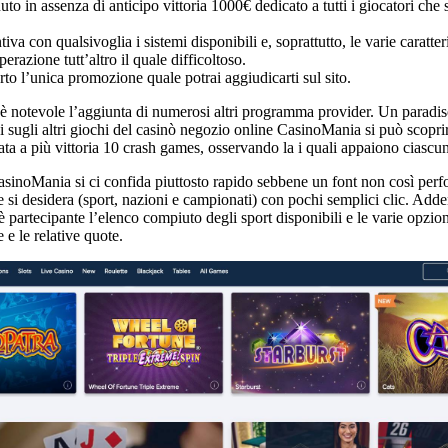
o in assenza di anticipo vittoria 1000€ dedicato a tutti i giocatori che s
con qualsivoglia i sistemi disponibili e, soprattutto, le varie caratter
azione tutt’altro il quale difficoltoso.
o l’unica promozione quale potrai aggiudicarti sul sito.
e è notevole l’aggiunta di numerosi altri programma provider. Un paradis
si sugli altri giochi del casinò negozio online CasinoMania si può scoprir
vata a più vittoria 10 crash games, osservando la i quali appaiono ciascun
inoMania si ci confida piuttosto rapido sebbene un font non così perform
e si desidera (sport, nazioni e campionati) con pochi semplici clic. Add
a è partecipante l’elenco compiuto degli sport disponibili e le varie opzio
 e le relative quote.