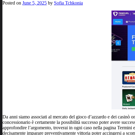
Posted on
June 5, 2025
by
Sofia Tchkonia
Da anni siamo associati al mercato del gioco d’azzardo e dei casinò onl
concessionario è certamente la possibilità successo poter avere suc
approfondire l’argomento, troverai in ogni caso nella pagina Termini 
decisamente imparare preventivamente vittoria poter accingersi a sco