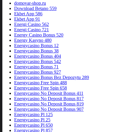
domovar-shop.ru
Download Betano 559
Ekbet App 586
Ekbet App 91
Energi Casino 562
Energi Casino 721
Energy Casino Bonus 520
Energy Kasyno 480
Energycasino Bonus 12
Energycasino Bonus 38
Energycasino Bonus 404
Energycasino Bonus 542
Energycasino Bonus 71
Energycasino Bonus 927
Energycasino Bonus Bez Depozytu 289
Energycasino Free Spin 488
Energycasino Free Spin 658
Energycasino No Deposit Bonus 411
Energycasino No Deposit Bonus 817
Energycasino No Deposit Bonus 819
Energycasino No Deposit Bonus 907
Energycasino Pl 125
Energycasino Pl 25
Energycasino Pl 650
Energycasino Pl 857