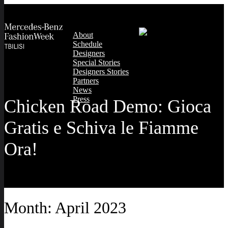
About
Schedule
Designers
Special Stories
Designers Stories
Partners
News
Press
Chicken Road Demo: Gioca
Gratis e Schiva le Fiamme
Ora!
Month:
April 2023