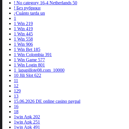
! No category 16-4 Netherlands 50
! Без рубрики
¿Cuánto tarda un
1
1 Win 219
1 Win 419
1 Win 445
1 Win 558
1 Win 906
1 Win Bet 185
1 Win Colombia 391
1 Win Game 577
1 Win Login 801
1_lapapillote08.com_10000
10 Jili Slot 622
11
12
129
13
15.06.2026 DE online casino paypal
16
18
1win Apk 202
1win Apk 251
1win Apk 491