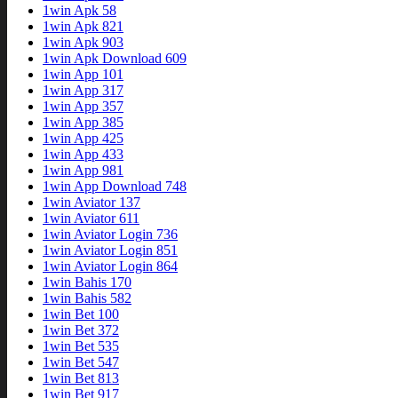
1win Apk 58
1win Apk 821
1win Apk 903
1win Apk Download 609
1win App 101
1win App 317
1win App 357
1win App 385
1win App 425
1win App 433
1win App 981
1win App Download 748
1win Aviator 137
1win Aviator 611
1win Aviator Login 736
1win Aviator Login 851
1win Aviator Login 864
1win Bahis 170
1win Bahis 582
1win Bet 100
1win Bet 372
1win Bet 535
1win Bet 547
1win Bet 813
1win Bet 917