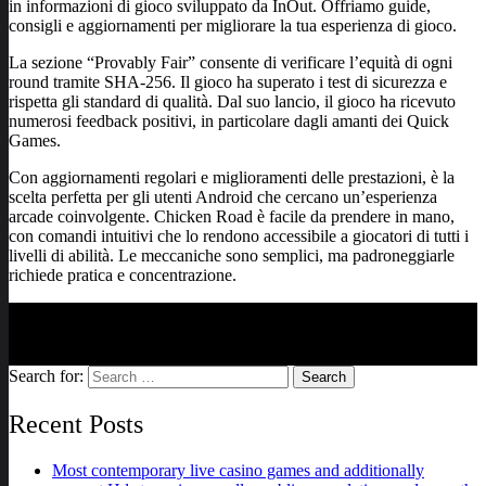
in informazioni di gioco sviluppato da InOut. Offriamo guide,
consigli e aggiornamenti per migliorare la tua esperienza di gioco.
La sezione “Provably Fair” consente di verificare l’equità di ogni
round tramite SHA-256. Il gioco ha superato i test di sicurezza e
rispetta gli standard di qualità. Dal suo lancio, il gioco ha ricevuto
numerosi feedback positivi, in particolare dagli amanti dei Quick
Games.
Con aggiornamenti regolari e miglioramenti delle prestazioni, è la
scelta perfetta per gli utenti Android che cercano un’esperienza
arcade coinvolgente. Chicken Road è facile da prendere in mano,
con comandi intuitivi che lo rendono accessibile a giocatori di tutti i
livelli di abilità. Le meccaniche sono semplici, ma padroneggiarle
richiede pratica e concentrazione.
Posted in Uncategorized
Search for:
Recent Posts
Most contemporary live casino games and additionally