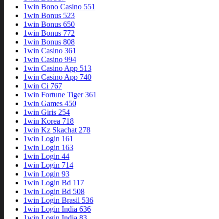
1win Bono Casino 551
1win Bonus 523
1win Bonus 650
1win Bonus 772
1win Bonus 808
1win Casino 361
1win Casino 994
1win Casino App 513
1win Casino App 740
1win Ci 767
1win Fortune Tiger 361
1win Games 450
1win Giris 254
1win Korea 718
1win Kz Skachat 278
1win Login 161
1win Login 163
1win Login 44
1win Login 714
1win Login 93
1win Login Bd 117
1win Login Bd 508
1win Login Brasil 536
1win Login India 636
1win Login India 83