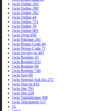
1win Online 102
1win Online 290
1win Online 292
1win Online 44
1win Online 751
1win Online 78
1win Online 901
1win Oyna 856
1win Pakistan 261
1win Promo Code 60
1win Promo Code 71
1win Qeydiyyat 485
1win Register 43
1win Register 633
1win Register 68
1win Register 740
1win Sayt 89
1win Senegal Apk Ios 272
1win Sign In 834
1win Site 793
1win Slot 228
1win Tadzhikistan 308
1win Telecharger 517
1x
1xbet