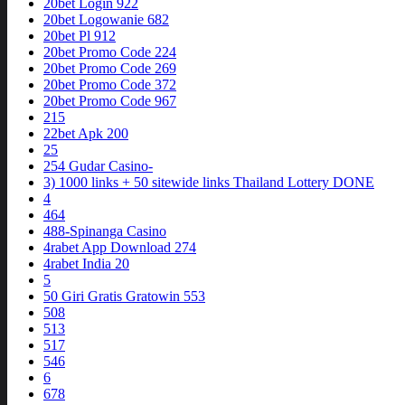
20bet Login 922
20bet Logowanie 682
20bet Pl 912
20bet Promo Code 224
20bet Promo Code 269
20bet Promo Code 372
20bet Promo Code 967
215
22bet Apk 200
25
254 Gudar Casino-
3) 1000 links + 50 sitewide links Thailand Lottery DONE
4
464
488-Spinanga Casino
4rabet App Download 274
4rabet India 20
5
50 Giri Gratis Gratowin 553
508
513
517
546
6
678