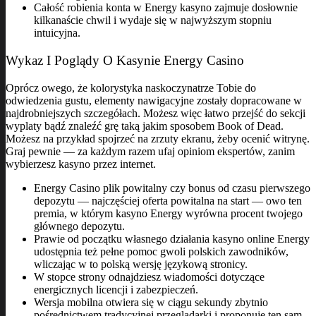
Całość robienia konta w Energy kasyno zajmuje dosłownie
kilkanaście chwil i wydaje się w najwyższym stopniu
intuicyjna.
Wykaz I Poglądy O Kasynie Energy Casino
Oprócz owego, że kolorystyka naskoczynatrze Tobie do
odwiedzenia gustu, elementy nawigacyjne zostały dopracowane w
najdrobniejszych szczegółach. Możesz więc łatwo przejść do sekcji
wyplaty bądź znaleźć grę taką jakim sposobem Book of Dead.
Możesz na przykład spojrzeć na zrzuty ekranu, żeby ocenić witrynę.
Graj pewnie — za każdym razem ufaj opiniom ekspertów, zanim
wybierzesz kasyno przez internet.
Energy Casino plik powitalny czy bonus od czasu pierwszego
depozytu — najczęściej oferta powitalna na start — owo ten
premia, w którym kasyno Energy wyrówna procent twojego
głównego depozytu.
Prawie od początku własnego działania kasyno online Energy
udostępnia też pełne pomoc gwoli polskich zawodników,
wliczając w to polską wersję językową stronicy.
W stopce strony odnajdziesz wiadomości dotyczące
energicznych licencji i zabezpieczeń.
Wersja mobilna otwiera się w ciągu sekundy zbytnio
pośrednictwem tradycyjnej przeglądarki i proponuje ten sam