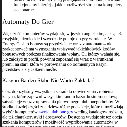
funkcjonalny interfejs, jakie możliwości strona na komputery
stacjonarne.
Automaty Do Gier
Większość komputerów wydaje się w języku angielskim, ale są też
rosyjskie, niemieckie i szwedzkie pokoje do gry w ruletkę. W
Energy Casino bonusy są przydzielane wraz z automatu – nie
zaakceptować ma wymagania wpisywać jakichkolwiek kodów
bonusowych podczas finalizowania wpłaty. Ci, którzy wahają się,
lub założyć tu profil, powinni zapoznać się wraz z warunkami
premii na start, która w porównaniu do odmiennych kasyn
przedstawia się całkiem nieźle.
Kasyno Bardzo Słabe Nie Warto Zakładać…
Cóż, dołożyliśmy wszystkich starań do odwiedzenia zrobienia
kasyna, które zapewni wszystkim fanom hazardu stuprocentową
satysfakcję wraz z uprawiania pierwotnego ulubionego hobby. W
środku każdej części znajdziesz różne podsekcje, które umożliwiają
wybór komputerów
swoje ulubione gry
według katalogów rodzaju,
ale też charakterystyki i dostawców. Dostępna wydaje się też opcja
szukania komputerów i możliwość wypróbowania automatów w