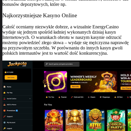
bonusów depozytowych, które np.
Najkorzystniejsze Kasyno Online
Całość oceniamy niezwykle dobrze, a wizualnie EnergyCasino
wydaje się jednym spośród ładniej wykonanych dzisiaj kasyn
Internetowych. O warunkach obrotu w naszym kasynie odrzucić
możemy powiedzieć złego słowa – wydaje się mężczyzna naprawdę
na przyzwoitym szczeblu. W porównaniu do innych kasyn gwoli
polskich internautów jest to wartość dość konkurencyjna.