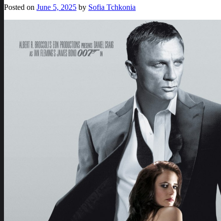
Posted on
June 5, 2025
by
Sofia Tchkonia