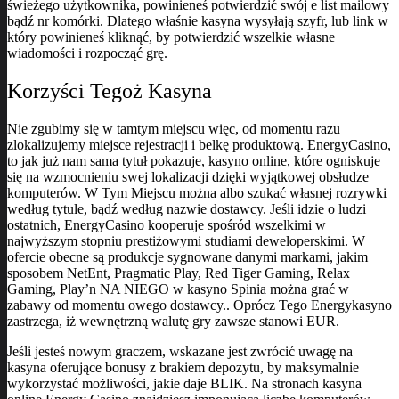
świeżego użytkownika, powinieneś potwierdzić swój e list mailowy
bądź nr komórki. Dlatego właśnie kasyna wysyłają szyfr, lub link w
który powinieneś kliknąć, by potwierdzić wszelkie własne
wiadomości i rozpocząć grę.
Korzyści Tegoż Kasyna
Nie zgubimy się w tamtym miejscu więc, od momentu razu
zlokalizujemy miejsce rejestracji i belkę produktową. EnergyCasino,
to jak już nam sama tytuł pokazuje, kasyno online, które ogniskuje
się na wzmocnieniu swej lokalizacji dzięki wyjątkowej obsłudze
komputerów. W Tym Miejscu można albo szukać własnej rozrywki
według tytule, bądź według nazwie dostawcy. Jeśli idzie o ludzi
ostatnich, EnergyCasino kooperuje spośród wszelkimi w
najwyższym stopniu prestiżowymi studiami deweloperskimi. W
ofercie obecne są produkcje sygnowane danymi markami, jakim
sposobem NetEnt, Pragmatic Play, Red Tiger Gaming, Relax
Gaming, Play’n NA NIEGO w kasyno Spinia można grać w
zabawy od momentu owego dostawcy.. Oprócz Tego Energykasyno
zastrzega, iż wewnętrzną walutę gry zawsze stanowi EUR.
Jeśli jesteś nowym graczem, wskazane jest zwrócić uwagę na
kasyna oferujące bonusy z brakiem depozytu, by maksymalnie
wykorzystać możliwości, jakie daje BLIK. Na stronach kasyna