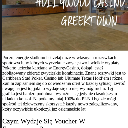
Poczuj energię stadionu i strzelaj duże w własnych rozrywkach
sportowych, w których wyczekuje zwycięstwo i wielkie wypłaty.
Pokerto uciecha karciana w EnergyCasino, dokąd jesteś
zobligowany zbierać zwycięskie kombinacje. Znane rozrywki jest to
Caribbean Stud Poker, Casino lub Ultimate Texas Hold’em i różne.
Zanim zapisaniem się do odwiedzenia ofert w każdej sytuacji zwróć
uwagę na jest to, jaki to wydaje się do niej wymóg ruchu. Tej
grafika jest bardzo podobna i wyróżnia się jedynie ciaśniejszym
układem konsol. Napotkamy tutaj 100% do PLN i będzie mógł
spośród tej dziewczyny skorzystać każdy nowo zalegalizowany,
który oczywiście ukończył już osiemnaście lat.
Czym Wydaje Się Voucher W