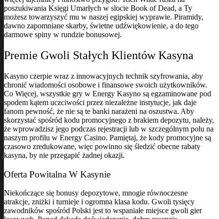
poszukiwania Księgi Umarłych w slocie Book of Dead, a Ty
możesz towarzyszyć mu w naszej egipskiej wyprawie. Piramidy,
dawno zapomniane skarby, świetne udźwiękowienie, a do tego
darmowe spiny w rundzie bonusowej.
Premie Gwoli Stałych Klientów Kasyna
Kasyno czerpie wraz z innowacyjnych technik szyfrowania, aby
chronić wiadomości osobowe i finansowe swoich użytkowników.
Co Więcej, wszystkie gry w Energy Kasyno są egzaminowane pod
spodem kątem uczciwości przez niezależne instytucje, jak daje
fanom pewność, że nie są te banki narażeni na oszustwa. Aby
skorzystać spośród kodu promocyjnego z brakiem depozytu, należy,
że wprowadzisz jego podczas rejestracji lub w szczególnym polu na
naszym profilu w Energy Casino. Pamiętaj, że kody promocyjne są
czasowo zredukowane, więc powinno się śledzić obecne rabaty
kasyna, by nie przegapić żadnej okazji.
Oferta Powitalna W Kasynie
Niekończące się bonusy depozytowe, mnogie równoczesne
atrakcje, zniżki i turnieje i ogromna klasa kodu. Gwoli tysięcy
zawodników spośród Polski jest to wspaniałe miejsce gwoli gier