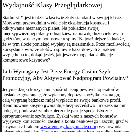
Wydajność Klasy Przeglądarkowej
Starburst™ jest to dziś właściwie złoty standard w swojej klasie.
Motywem przewodnim wydaje się eksploracja kosmosu i
odkrywanie nieznanych planet. Na pokładzie swojej
międzygwiezdnej rakiety odnajdziesz naprawdę dużo ciekawych
gadżetów, w naszym bonusowe respiny! Najważniejsze jednakże,
że w tym slocie poniekąd wypłaty są nieziemskie. Poza możliwością
korzystania wraz ze slotów i sprawie hazardowych z brakiem
względu na to, dokąd jesteś, jak jeszcze mogą dać aplikacje
komputerowe kasynowe?
Lub Wymagany Jest Przez Energy Casino Szyfr
Promocyjny, Aby Aktywować Nadprogram Powitalny?
Jedynie dzięki korzystaniu spośród usług pewnych operatorów
posiadasz gwarancję, że wpłacony depozyt spożytkujesz na grę, a
całą wygraną będziesz mógł wypłacić na swoje bankowe profil.
Renomowane kasyno gwarantuje bezpieczeństwo i możesz na nim
polegać, ponieważ za ubezpieczenie pasuje specjalistyczne
oprogramowanie szyfrujące. Zyskaj wraz z naszych bonusów
wyjąwszy konieczności zasilenia konta bankowego i zacznij grać w
kasynach z brakiem
www.energy-kasyno-site.com
ryzykowania
własnych pieniędzy. Nasze najkorzystniejsze kasyna online każdego