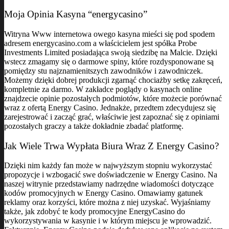
Moja Opinia Kasyna “energycasino”
Witryna Www internetowa owego kasyna mieści się pod spodem
adresem energycasino.com a właścicielem jest spółka Probe
Investments Limited posiadająca swoją siedzibę na Malcie. Dzięki
wstecz zmagamy się o darmowe spiny, które rozdysponowane są
pomiędzy stu najznamienitszych zawodników i zawodniczek.
Możemy dzięki dobrej produkcji zgarnąć chociażby setkę zakręceń,
kompletnie za darmo. W zakładce poglądy o kasynach online
znajdzecie opinie pozostałych podmiotów, które możecie porównać
wraz z ofertą Energy Casino. Jednakże, przedtem zdecydujesz się
zarejestrować i zacząć grać, właściwie jest zapoznać się z opiniami
pozostałych graczy a także dokładnie zbadać platformę.
Jak Wiele Trwa Wypłata Biura Wraz Z Energy Casino?
Dzięki nim każdy fan może w najwyższym stopniu wykorzystać
propozycje i wzbogacić swe doświadczenie w Energy Casino. Na
naszej witrynie przedstawiamy nadrzędne wiadomości dotyczące
kodów promocyjnych w Energy Casino. Omawiamy gatunek
reklamy oraz korzyści, które można z niej uzyskać. Wyjaśniamy
także, jak zdobyć te kody promocyjne EnergyCasino do
wykorzystywania w kasynie i w którym miejscu je wprowadzić.