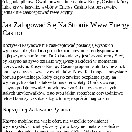
ściągania plików. Gwoli nowych internautów EnergyCasino, którzy
lubią gry w kasynie, wybór w Energy Casino jest przyzwoity,
jednak nie zaakceptować rewelacyjny.
Jak Zalogować Się Na Stronie Www Energy
Casino
Rozrywki kasynowe nie zaakceptować posiadają wysokich
wymagań, dzięki dlaczego, odrzucić powinniśmy dysponować
najlepszym smartfonem. Dużo istotniejszy jest bezzwłoczny Sieć,
by kasyno na żywo działało wyjąwszy zakłóceń w momencie
rzeczywistym. Kasyno Energy Casino proponuje atrakcyjne zniżki i
bonusy na rzecz swych zawodników. Nowi fani mogą skorzystać z
bonusu powitalnego, który często zawiera bezpłatne spiny na
wybranych slotach a także bonusy na wpłaty. Oprócz owego,
kasyno podaje również prawidłowe zniżki na rzecz własnych
stałych użytkowników, tego typu jakim sposobem cotygodniowe
reload bonusy, cashback bądź turnieje spośród nagrodami.
Nаjсzęśсiеj Zаdаwаnе Руtаniа
Kasyno mobilne ma wiele ofert, nie wszelkie powinieneś
wykorzystać. Chciałbyś, żeby gra w kasynie miała w osobiście
więcej tajemnicy i mnóstwo przygód? Rich Wilde rusza na