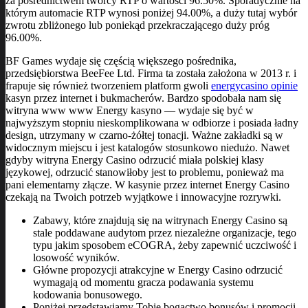
za pośrednictwem twórcy RTP o wartości 96.50%. Sporadycznie na
którym automacie RTP wynosi poniżej 94.00%, a duży tutaj wybór
zwrotu zbliżonego lub poniekąd przekraczającego duży próg
96.00%.
BF Games wydaje się częścią większego pośrednika,
przedsiębiorstwa BeeFee Ltd. Firma ta została założona w 2013 r. i
frapuje się również tworzeniem platform gwoli
energycasino opinie
kasyn przez internet i bukmacherów. Bardzo spodobała nam się
witryna www www Energy kasyno — wydaje się być w
najwyższym stopniu nieskomplikowana w odbiorze i posiada ładny
design, utrzymany w czarno-żółtej tonacji. Ważne zakładki są w
widocznym miejscu i jest katalogów stosunkowo niedużo. Nawet
gdyby witryna Energy Casino odrzucić miała polskiej klasy
językowej, odrzucić stanowiłoby jest to problemu, ponieważ ma
pani elementarny złącze. W kasynie przez internet Energy Casino
czekają na Twoich potrzeb wyjątkowe i innowacyjne rozrywki.
Zabawy, które znajdują się na witrynach Energy Casino są
stale poddawane audytom przez niezależne organizacje, tego
typu jakim sposobem eCOGRA, żeby zapewnić uczciwość i
losowość wyników.
Główne propozycji atrakcyjne w Energy Casino odrzucić
wymagają od momentu gracza podawania systemu
kodowania bonusowego.
Poniżej przedstawiamy Tobie bogactwo bonusów i promocji