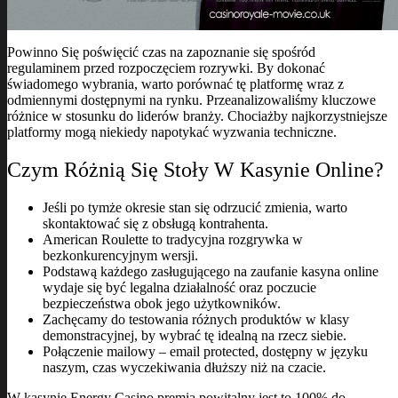
Powinno Się poświęcić czas na zapoznanie się spośród
regulaminem przed rozpoczęciem rozrywki. By dokonać
świadomego wybrania, warto porównać tę platformę wraz z
odmiennymi dostępnymi na rynku. Przeanalizowaliśmy kluczowe
różnice w stosunku do liderów branży. Chociażby najkorzystniejsze
platformy mogą niekiedy napotykać wyzwania techniczne.
Czym Różnią Się Stoły W Kasynie Online?
Jeśli po tymże okresie stan się odrzucić zmienia, warto
skontaktować się z obsługą kontrahenta.
American Roulette to tradycyjna rozgrywka w
bezkonkurencyjnym wersji.
Podstawą każdego zasługującego na zaufanie kasyna online
wydaje się być legalna działalność oraz poczucie
bezpieczeństwa obok jego użytkowników.
Zachęcamy do testowania różnych produktów w klasy
demonstracyjnej, by wybrać tę idealną na rzecz siebie.
Połączenie mailowy – email protected, dostępny w języku
naszym, czas wyczekiwania dłuższy niż na czacie.
W kasynie Energy Casino premia powitalny jest to 100% do