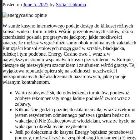
Posted on
June 5, 2025
by
Sofia Tchkonia
W sumie kasyno internetowego podaje dostęp do kilkuset różnych
konsol wideo i form ruletki. Wśród prezentowanych slotów, około
czterdzieści posiada progresywne jackpoty, jakie możliwości
znaczy, że możesz wygrać duże sumy obok minimalnych zakładach.
Entuzjaści konsol stołowych mogą grać w scrable, blackjacka,
ruletkę i tym podobne. Energy Casino owo 1 wraz z w
największym stopniu wspaniałych kasyn przez internet w Europie,
cieszące się niezwykłym szacunkiem i zaufaniem wśród graczy. Tej
wyjątkowa reputacja opiera się na solidności, uczciwości i
niezapomnianych doświadczeniach hazardowych, jakie podaje
własnym kontrahentom.
Warto zapisywać się do odwiedzenia turniejów, ponieważ
zdobyte rekompensaty mogą ładnie podnieść zwrot wraz z
zabawy.
Kilkanaście godzin pozniej dostalam emaila, wraz z rzekomo
jestem rezydentem odmiennego państwa (gralam bedac na
wakacjach).Nie Zaakceptować wiedzialam, wraz ze bycie na
wakacjach określa bycie rezydentem!
Jeśli po dołączeniu do kasyna Energy będziesz potrzebował
pomocy, możesz liczyć na zespół obsługi konsumenta Energy