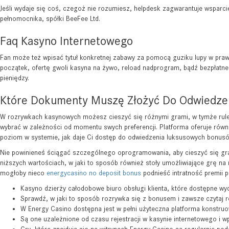
Jeśli wydaje się coś, czegoż nie rozumiesz, helpdesk zagwarantuje wsparc
pełnomocnika, spółki BeeFee Ltd.
Faq Kasyno Internetowego
Fan może też wpisać tytuł konkretnej zabawy za pomocą guziku lupy w pra
początek, ofertę gwoli kasyna na żywo, reload nadprogram, bądź bezpłatn
pieniędzy.
Które Dokumenty Muszę Złożyć Do Odwiedzen
W rozrywkach kasynowych możesz cieszyć się różnymi grami, w tymże rulet
wybrać w zależności od momentu swych preferencji. Platforma oferuje rów
poziom w systemie, jak daje Ci dostęp do odwiedzenia luksusowych bonusó
Nie powinieneś ściągać szczególnego oprogramowania, aby cieszyć się grą 
niższych wartościach, w jaki to sposób również stoły umożliwiające grę na
mogłoby nieco
energycasino no deposit bonus
podnieść intratność premii po
Kasyno dzierży całodobowe biuro obsługi klienta, które dostępne wyd
Sprawdź, w jaki to sposób rozrywka się z bonusem i zawsze czytaj r
W Energy Casino dostępna jest w pełni użyteczna platforma konstru
Są one uzależnione od czasu rejestracji w kasynie internetowego i w