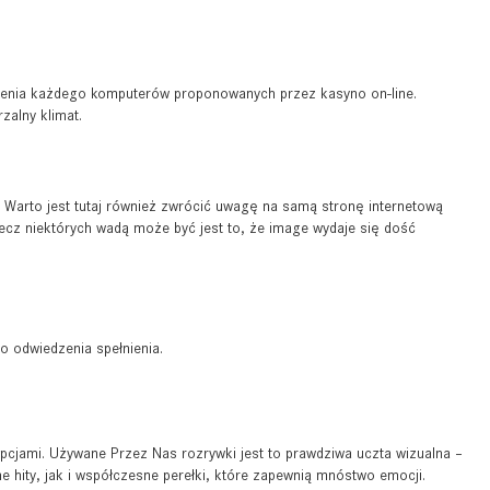
dzenia każdego komputerów proponowanych przez kasyno on-line.
zalny klimat.
Warto jest tutaj również zwrócić uwagę na samą stronę internetową
rzecz niektórych wadą może być jest to, że image wydaje się dość
o odwiedzenia spełnienia.
pcjami. Używane Przez Nas rozrywki jest to prawdziwa uczta wizualna –
 hity, jak i współczesne perełki, które zapewnią mnóstwo emocji.