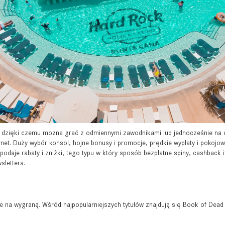
dzięki czemu można grać z odmiennymi zawodnikami lub jednocześnie na du
et. Duży wybór konsol, hojne bonusy i promocje, prędkie wypłaty i pokojowy
aje rabaty i zniżki, tego typu w który sposób bezpłatne spiny, cashback 
slettera.
e na wygraną. Wśród najpopularniejszych tytułów znajdują się Book of Dead