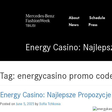
About
Schedule
News
Press
Energy Casino: Najleps
Tag:
energycasino promo cod
Energy Casino: Najlepsze Propozycje
Posted on
June 5, 2025
by
Sofia Tchkonia