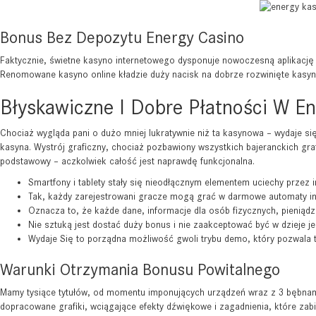
Bonus Bez Depozytu Energy Casino
Faktycznie, świetne kasyno internetowego dysponuje nowoczesną aplikacj
Renomowane kasyno online kładzie duży nacisk na dobrze rozwinięte kasyno n
Błyskawiczne I Dobre Płatności W E
Chociaż wygląda pani o dużo mniej lukratywnie niż ta kasynowa – wydaje si
kasyna. Wystrój graficzny, chociaż pozbawiony wszystkich bajeranckich graf
podstawowy – aczkolwiek całość jest naprawdę funkcjonalna.
Smartfony i tablety stały się nieodłącznym elementem uciechy przez i
Tak, każdy zarejestrowani gracze mogą grać w darmowe automaty int
Oznacza to, że każde dane, informacje dla osób fizycznych, pieniądz
Nie sztuką jest dostać duży bonus i nie zaakceptować być w dzieje j
Wydaje Się to porządna możliwość gwoli trybu demo, który pozwala
Warunki Otrzymania Bonusu Powitalnego
Mamy tysiące tytułów, od momentu imponujących urządzeń wraz z 3 bębnami 
dopracowane grafiki, wciągające efekty dźwiękowe i zagadnienia, które zab