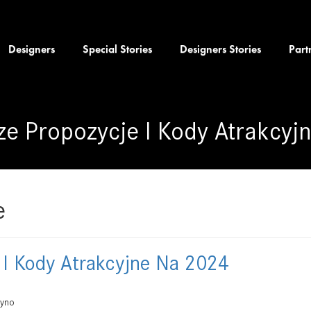
Designers
Special Stories
Designers Stories
Part
ze Propozycje I Kody Atrakcyj
e
 I Kody Atrakcyjne Na 2024