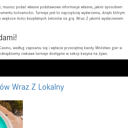
owy, musisz podać własne podstawowe informacje własne, jakim sposobem
umentu tożsamości. Turnieje jest to najczęściej wydarzenia, dzięki którym
ub większe ilości bezpłatnych żetonów na grę. Wraz Z jakimś wydarzeniem
dami!
no, według zapisaniu się i wpłacie przeciętnej kwoty. Mnóstwo gier w
odnajdziemy ciekawe turnieje dostępne w sekcji kasyna na żywo.
ków Wraz Z Lokalny