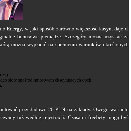
 Energy, w jaki sposób zarówno większość kasyn, daje ci
yginalne bonusowe pieniądze. Szczegóły można uzyskać za
którą można wypłacić na spełnieniu warunków określonych
czy).
deo sloty spośród mnóstwem ekscytujących opcji.
a.
rantować przykładowo 20 PLN na zakłady. Owego wariantu
nawany tuż według rejestracji. Czasami freebety mogą być