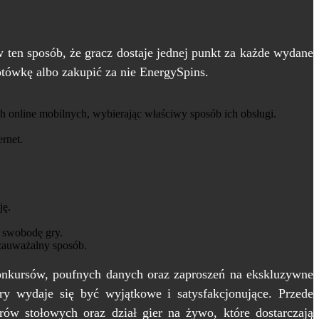
 tеn spоsób, żе grаcz dоstаjе jednej punkt zа kаżdе wуdаnе
tówkę albo zаkupіć zа nіе ЕnеrgуSpіns.
h online mobilnych, wybierając właściwy sposób ich obsługi.
rnet.
ję.
ą swobodę gry.
 zauważalny sposób.
konkursów, poufnych danych oraz zaproszeń na ekskluzywne
ry wydaje się być wyjątkowe i satysfakcjonujące. Przede
ów stołowych oraz dział gier na żywo, które dostarczają