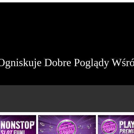
 Ogniskuje Dobre Poglądy Wśr