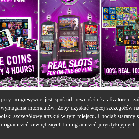
kpoty progresywne jest spośród pewnością katalizatorem z
 wymagania internautów. Żeby uzyskać więcej szczegółów na
lski szczegółowy artykuł w tym miejscu. Chociaż staramy si
 ograniczeń zewnętrznych lub ograniczeń jurysdykcyjnych. 