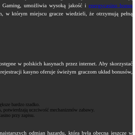
on Gaming, umożliwia wysoką jakość i
energycasino bonus
, w którym miejscu gracze wiedzieli, że otrzymują pełną
stępne w polskich kasynach przez internet. Aby skorzystać
 rejestracji kasyno oferuje świeżym graczom układ bonusów,
ększe bardzo rzadko.
bs, potwierdzają uczciwość mechanizmów zabawy.
asino przy zapisu.
jstarszych odmian hazardu, która była obecna jeszcze w