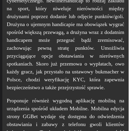
cybernetycznego. newlineHandicap to rodzaj zakładu
na sport, który niweluje nierówności między
drużynami poprzez dodanie lub odjęcie punktów/goli.
Drużyna o ujemnym handicapie ma obowiązek wygrać
spośród większą przewagą, a drużyna wraz z dodatnim
handicapem może przegrać bądź zremisować,
zachowując pewną stratę punktów. Umożliwia
przyciągające opcje obstawiania w nierównych
spotkaniach. Skoro już przemowa o wypłatach, owo
każdy gracz, jak przystało na ustawowy bukmacher w
Polsce, chodzi weryfikację KYC, która zapewnia
bezpieczeństwo a także przejrzystość sprawie.
Proponuje również wygodną aplikację mobilną na
urządzenia spośród układem Mobilne. Mobilna edycja
strony GGBet wydaje się dostępna do odwiedzenia
obstawiania i zabawy z telefonu gwoli klientów