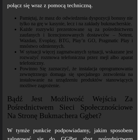
połącz się wraz z pomocą techniczną.
Pamiętaj, że masz do odwiedzenia dyspozycji bonusy nie
tylko na grę w kasynie, lecz i na zakłady bukmacherskie.
Każde rozrywki prezentowane są za pośrednictwem
zaufanych i licencjonowanych dostawców – Netent,
Wazdan, Evoplay, BTG, Play’n GO, Pragmatic Play i
mnóstwo odmiennych.
W sytuacji więcej zagmatwanych sytuacji, wskazane jest
rozważyć rozmowa telefoniczna przez mejl albo aparat
telefoniczny.
Powinno Się zaznaczyć, że instalacja oprogramowania
zewnętrznego domaga się specjalnego zezwolenia na
instalowanie na urządzeniu produktów stanowiących
możliwe zagrożenie.
Bądź Jest Możliwość Wejścia Za
Pośrednictwem Sieci Społecznościowe
Na Stronę Bukmachera Ggbet?
W tymże punkcie podpowiadamy, jakim sposobem
zalogować się do GGBet zbyt pośrednictwem