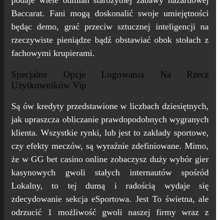
podaje wiele odmian starożytnej zabawy hazardowej
Baccarat. Fani mogą doskonalić swoje umiejętności
będąc demo, grać przeciw sztucznej inteligencji na
rzeczywiste pieniądze bądź obstawiać obok stołach z
fachowymi krupierami.
Specjalne Opcje Logowania Na Rzecz
Użytkowników Vip
Są ów kredyty przedstawione w liczbach dziesiętnych,
jak upraszcza obliczanie prawdopodobnych wygranych
klienta. Wszystkie rynki, lub jest to zakłady sportowe,
czy efekty meczów, są wyraźnie zdefiniowane. Mimo,
że w GG bet casino online zobaczysz duży wybór gier
kasynowych gwoli stałych internautów spośród
Lokalny, to tej dumą i radością wydaje się
zdecydowanie sekcja eSportowa. Jest To świetna, ale
odrzucić 1 możliwość gwoli naszej firmy wraz z