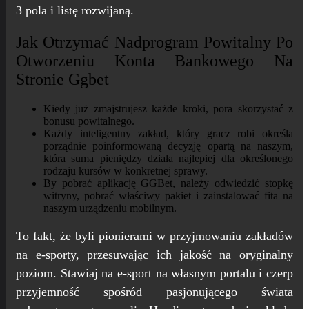
3 pola i listę rozwijaną.
Jak Otrzymać Nadprogram Powitalny Po
Otworzeniu Konta Bankowego Na
Stronie Ggbet
Kiedy już zmajstrujesz każde kroki, pora skorzystać z
bonusu powitalnego.
Każdy inteligentny zakład, który gracz robi określa
porządnie poinformowaną decyzję opartą na naszym,
która suma pieniędzy działa najlepiej dla określonego
rodzaju kursów w konkretnej sprawy.
By pobrać aplikację GGBet, należy odwiedzić stopkę
witryny, pobrać właściwy pakiet i zainstalować fita na
naszym urządzeniu mobilnym.
To fakt, że byli pionierami w przyjmowaniu zakładów
na e-sporty, przesuwając ich jakość na oryginalny
poziom. Stawiaj na e-sport na własnym portalu i czerp
przyjemność spośród pasjonującego świata