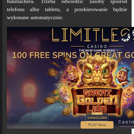
bukmachera. Trzeba odwiedzić zasoby spośród
telefonu albo tabletu, a przekierowanie będzie
wykonane automatycznie.