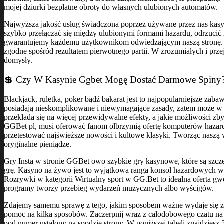
mojej dziurki bezpłatne obroty do własnych ulubionych automatów.
Najwyższa jakość usług świadczona poprzez używane przez nas kas
szybko przełączać się między ulubionymi formami hazardu, odrzucić m
gwarantujemy każdemu użytkownikom odwiedzającym naszą stronę. Z
zgodne spośród rezultatem pierwotnego partii. W zrozumiałych i p
domysły.
💲 Czy W Kasynie Ggbet Mogę Dostać Darmowe Spiny
Blackjack, ruletka, poker bądź bakarat jest to najpopularniejsze za
posiadają nieskomplikowane i niewymagające zasady, zatem może w o
przekłada się na więcej przewidywalne efekty, a jakie możliwości 
GGBet pl, musi oferować fanom olbrzymią ofertę komputerów hazard
przetestować najświeższe nowości i kultowe klasyki. Tworząc nasz
oryginalne pieniądze.
Gry Insta w stronie GGBet owo szybkie gry kasynowe, które są szcz
grę. Kasyno na żywo jest to wyjątkowa ranga konsol hazardowych w 
Rozrywki w kategorii Wirtualny sport w GG.Bet to idealna oferta g
programy tworzy przebieg wydarzeń muzycznych albo wyścigów.
Zdajemy samemu sprawę z tego, jakim sposobem ważne wydaje się za
pomoc na kilka sposobów. Zaczerpnij wraz z całodobowego czatu na
pod numer ustalony na spodzie strony. W poniższej tabeli znajdzies