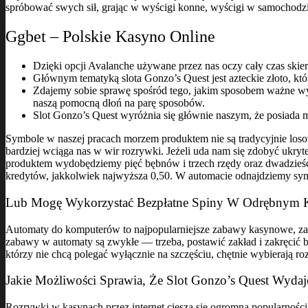
spróbować swych sił, grając w wyścigi konne, wyścigi w samochodzie
Ggbet – Polskie Kasyno Online
Dzięki opcji Avalanche używane przez nas oczy cały czas skie
Głównym tematyką slota Gonzo’s Quest jest azteckie złoto, kt
Zdajemy sobie sprawę spośród tego, jakim sposobem ważne wyd
naszą pomocną dłoń na parę sposobów.
Slot Gonzo’s Quest wyróżnia się głównie naszym, że posiada m
Symbole w naszej pracach morzem produktem nie są tradycyjnie losow
bardziej wciąga nas w wir rozrywki. Jeżeli uda nam się zdobyć ukry
produktem wydobędziemy pięć bębnów i trzech rzędy oraz dwadzieśc
kredytów, jakkolwiek najwyższa 0,50. W automacie odnajdziemy sym
Lub Mogę Wykorzystać Bezpłatne Spiny W Odrębnym K
Automaty do komputerów to najpopularniejsze zabawy kasynowe, za
zabawy w automaty są zwykłe — trzeba, postawić zakład i zakręcić 
którzy nie chcą polegać wyłącznie na szczęściu, chętnie wybierają ro
Jakie Możliwości Sprawia, Że Slot Gonzo’s Quest Wyda
Rozrywki w kasynach przez internet cieszą się ogromną popularnością