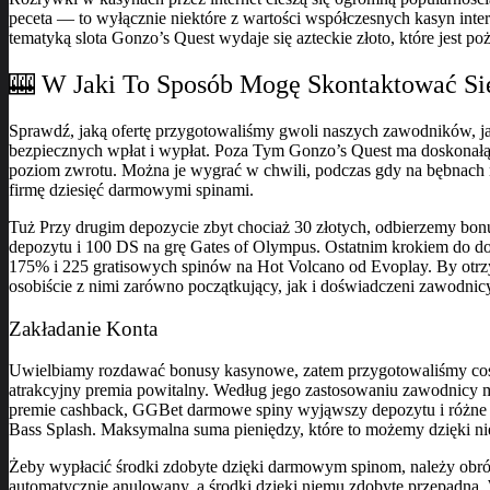
peceta — to wyłącznie niektóre z wartości współczesnych kasyn int
tematyką slota Gonzo’s Quest wydaje się azteckie złoto, które jest 
🎰 W Jaki To Sposób Mogę Skontaktować Si
Sprawdź, jaką ofertę przygotowaliśmy gwoli naszych zawodników, ja
bezpiecznych wpłat i wypłat. Poza Tym Gonzo’s Quest ma doskonałą
poziom zwrotu. Można je wygrać w chwili, podczas gdy na bębnach 
firmę dziesięć darmowymi spinami.
Tuż Przy drugim depozycie zbyt chociaż 30 złotych, odbierzemy bo
depozytu i 100 DS na grę Gates of Olympus. Ostatnim krokiem do d
175% i 225 gratisowych spinów na Hot Volcano od Evoplay. By otr
osobiście z nimi zarówno początkujący, jak i doświadczeni zawodn
Zakładanie Konta
Uwielbiamy rozdawać bonusy kasynowe, zatem przygotowaliśmy coś s
atrakcyjny premia powitalny. Według jego zastosowaniu zawodnicy m
premie cashback, GGBet darmowe spiny wyjąwszy depozytu i różne t
Bass Splash. Maksymalna suma pieniędzy, które to możemy dzięki ni
Żeby wypłacić środki zdobyte dzięki darmowym spinom, należy obróc
automatycznie anulowany, a środki dzięki niemu zdobyte przepadną. 