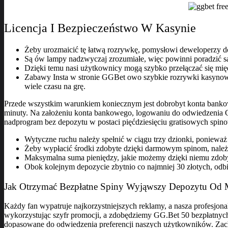
Licencja I Bezpieczeństwo W Kasynie
Żeby urozmaicić tę łatwą rozrywkę, pomysłowi deweloperzy d
Są ów lampy nadzwyczaj zrozumiałe, więc powinni poradzić sa
Dzięki temu nasi użytkownicy mogą szybko przełączać się mię
Zabawy Insta w stronie GGBet owo szybkie rozrywki kasynowe,
wiele czasu na grę.
Przede wszystkim warunkiem koniecznym jest dobrobyt konta bankowe
minuty. Na założeniu konta bankowego, logowaniu do odwiedzenia 
nadprogram bez depozytu w postaci pięćdziesięciu gratisowych spin
Wytyczne ruchu należy spełnić w ciągu trzy dzionki, poniewa
Żeby wypłacić środki zdobyte dzięki darmowym spinom, należy 
Maksymalna suma pieniędzy, jakie możemy dzięki niemu zdoby
Obok kolejnym depozycie zbytnio co najmniej 30 złotych, od
Jak Otrzymać Bezpłatne Spiny Wyjąwszy Depozytu Od
Każdy fan wypatruje najkorzystniejszych reklamy, a nasza profesjon
wykorzystując szyfr promocji, a zdobędziemy GG.Bet 50 bezpłatnyc
dopasowane do odwiedzenia preferencji naszych użytkowników. Zach