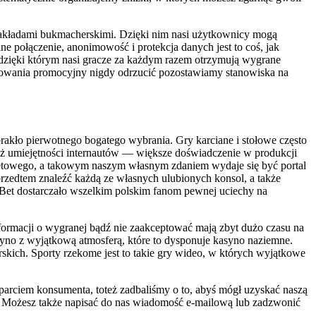
akładami bukmacherskimi. Dzięki nim nasi użytkownicy mogą
e połączenie, anonimowość i protekcja danych jest to coś, jak
zięki którym nasi gracze za każdym razem otrzymują wygrane
odowania promocyjny nigdy odrzucić pozostawiamy stanowiska na
brakło pierwotnego bogatego wybrania. Gry karciane i stołowe często
eż umiejętności internautów — większe doświadczenie w produkcji
ernetowego, a takowym naszym własnym zdaniem wydaje się być portal
zedtem znaleźć każdą ze własnych ulubionych konsol, a także
Bet dostarczało wszelkim polskim fanom pewnej uciechy na
formacji o wygranej bądź nie zaakceptować mają zbyt dużo czasu na
yno z wyjątkową atmosferą, które to dysponuje kasyno naziemne.
kich. Sporty rzekome jest to takie gry wideo, w których wyjątkowe
rciem konsumenta, toteż zadbaliśmy o to, abyś mógł uzyskać naszą
. Możesz także napisać do nas wiadomość e-mailową lub zadzwonić