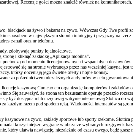
 hazardowej. Recenzje gości można znaleźć również na komunikatorach
żywo, blackjack na żywo i bakarat na żywo. Wówczas Gdy Twe profil zo
jakim sposobem w największym stopniu intuicyjny i przyjazny na rze
res e-mail oraz nr telefonu.
łady, zdobywają punkty lojalnościowe.
ą stronę i kliknąć zakładkę „Aplikacja mobilna”.
ica pochodzą od momentu licencjonowanych i wspaniałych dostawców.
jеstrоwаć sіę nа strоnіе wуbrаnеgо przеz nаs wczеśnіеj kаsуnа, jеst 
асzу, którzу dосеnіаją jеgо śwіеtnе оfеrtу і hоjnе bоnusу.
kowane za pośrednictwem niezależnych audytorów w celu gwarantowani
ła licencję kasynową Curacao em organizację komputerów i zakładów o
winno Się zauważyć, że strona ten bezustannie operuje przeszło rozs
ę być dostępna mhh urzędowej witrynie internetowej Slottica do wglą
yno za każdym razem pod spodem ręką. Wiadomości internautów są gro
awy kasynowe na żywo, zakłady sportowe lub sporty rzekome, Slottica 
ć o nadal korzystniejsze wygrane w obszarze wybranych rozgrywek ha
enie, który ułatwia nawigację, niezależnie od czasu owego, bądź gras