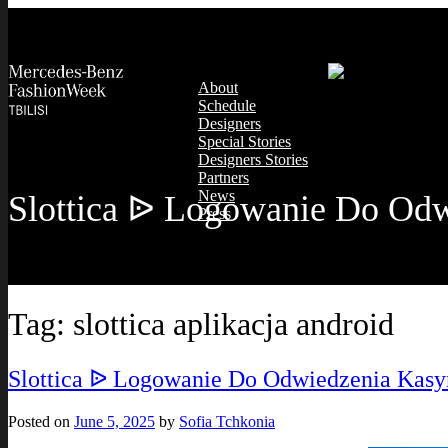
About
Schedule
Designers
Special Stories
Designers Stories
Partners
News
Slottica ᐉ Logowanie Do Odwi
Press
Tag:
slottica aplikacja android
Slottica ᐉ Logowanie Do Odwiedzenia Kasyn
Posted on
June 5, 2025
by
Sofia Tchkonia