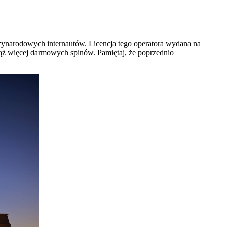
dzynarodowych internautów. Licencja tego operatora wydana na
iąż więcej darmowych spinów. Pamiętaj, że poprzednio