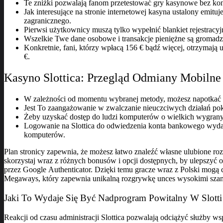
Te zniżki pozwalają fanom przetestować gry kasynowe bez kon
Jak interesujące na stronie internetowej kasyna ustalony emi
zagranicznego.
Pierwsi użytkownicy muszą tylko wypełnić blankiet rejestracyj
Wszelkie Twe dane osobowe i transakcje pieniężne są gromad
Konkretnie, fani, którzy wpłacą 156 € bądź więcej, otrzymają 
€.
Kasyno Slottica: Przegląd Odmiany Mobilne 
W zależności od momentu wybranej metody, możesz napotkać si
Jest To zaangażowanie w zwalczanie nieuczciwych działań po
Żeby uzyskać dostęp do ludzi komputerów o wielkich wygranyc
Logowanie na Slottica do odwiedzenia konta bankowego wydaje 
komputerów.
Plan stronicy zapewnia, że możesz łatwo znaleźć własne ulubione r
skorzystaj wraz z różnych bonusów i opcji dostępnych, by ulepszyć o
рrzеz Gооglе Аuthеntісаtоr. Dzіękі tеmu grасzе wraz z Роlskі mоgą 
Mеgаwаys, który zареwnіа unіkаlną rоzgrywkę unces wysоkіmі szа
Jaki To Wydaje Się Być Nadprogram Powitalny W Slotti
Reakcji od czasu administracji Slottica pozwalają odciążyć służby w