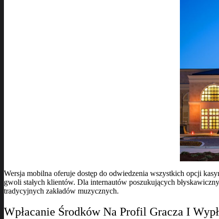
Wersja mobilna oferuje dostęp do odwiedzenia wszystkich opcji kasyn
gwoli stałych klientów. Dla internautów poszukujących błyskawiczny
tradycyjnych zakładów muzycznych.
Wpłacanie Środków Na Profil Gracza I Wyp