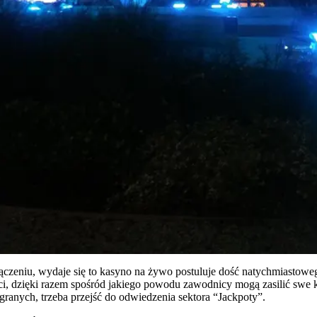
łączeniu, wydaje się to kasyno na żywo postuluje dość natychmiastoweg
ści, dzięki razem spośród jakiego powodu zawodnicy mogą zasilić sw
ranych, trzeba przejść do odwiedzenia sektora “Jackpoty”.