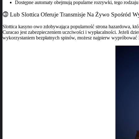
Dostępne automaty obejmują popularne rozrywki, tego rodzaju 
⓷ Lub Slottica Oferuje Transmisje Na Żywo Spośród W
Slottica kasyno owo zdobywająca popularność strona hazardowa, któr
Curacao jest zabezpieczeniem uczciwości i wypłacalności. Jeżeli dz
wykorzystaniem bezpłatnych spinów, możesz najpierw wypróbować M