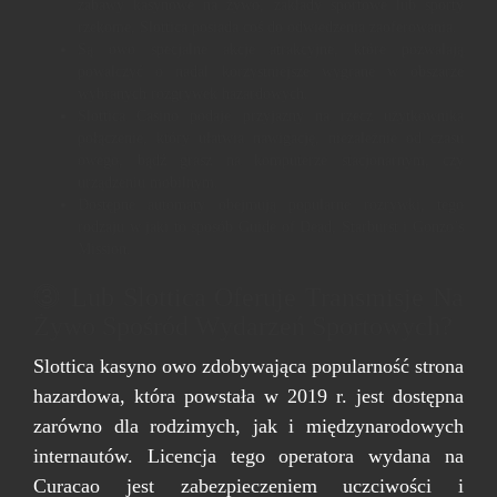
zabawy kasynowe na żywo, zakłady sportowe lub sporty
rzekome, Slottica posiada coś do odwiedzenia zaoferowania.
Są owo specjalne akcje atrakcyjne, które pozwalają
powalczyć o nadal korzystniejsze wygrane w obszarze
wybranych rozgrywek hazardowych.
Slottica Casino podaje przyjazny na rzecz użytkownika
połączenie, który ułatwia nawigację, niezależnie od czasu
owego, bądź grasz na komputerze stacjonarnym, czy
urządzeniu mobilnym.
Dostępne automaty obejmują popularne rozrywki, tego
rodzaju w jaki to sposób Guide of Dead, Starburst i Gonzo’s
Mission.
⓷ Lub Slottica Oferuje Transmisje Na
Żywo Spośród Wydarzeń Sportowych?
Slottica kasyno owo zdobywająca popularność strona
hazardowa, która powstała w 2019 r. jest dostępna
zarówno dla rodzimych, jak i międzynarodowych
internautów. Licencja tego operatora wydana na
Curacao jest zabezpieczeniem uczciwości i