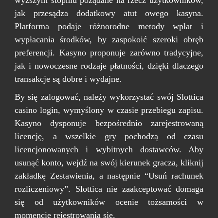
jak przesądza dodatkowy atut owego kasyna.
Platforma podaje różnorodne metody wpłat i
wypłacania środków, by zaspokoić szeroki obręb
preferencji. Kasyno proponuje zarówno tradycyjne,
jak i nowoczesne rodzaje płatności, dzięki dlaczego
transakcje są dobre i wydajne.
By się zalogować, należy wykorzystać swój Slottica
casino login, wymyślony w czasie przebiegu zapisu.
Kasyno dysponuje bezpośrednio zarejestrowaną
licencję, a wszelkie gry pochodzą od czasu
licencjonowanych i wybitnych dostawców. Aby
usunąć konto, wejdź na swój kierunek gracza, kliknij
zakładkę Zestawienia, a następnie “Usuń rachunek
rozliczeniowy”. Slottica nie zaakceptować domaga
się od użytkowników ocenie tożsamości w
momencie rejestrowania się.