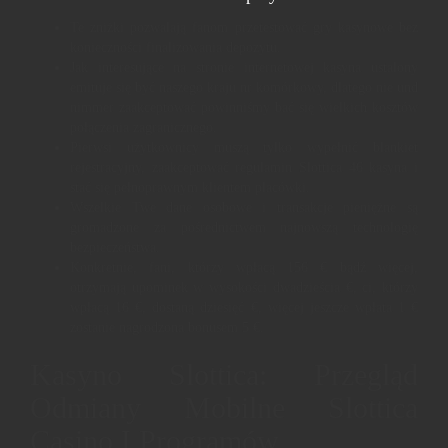
Te zniżki pozwalają fanom przetestować gry kasynowe bez
konieczności finalizowania depozytu.
Jak interesujące na stronie internetowej kasyna ustalony
emituje się być naszego kraju nr komórkowy, dlatego nie und
nimmer zaakceptować powinniśmy bać się wielkich kosztów
połączenia zagranicznego.
Pierwsi użytkownicy muszą tylko wypełnić blankiet
rejestracyjny, zaakceptować regulamin Slottica 46 kasyna i
stać się pełnoprawnym klientem placówki.
Wszelkie Twe dane osobowe i transakcje pieniężne są
gromadzone za pośrednictwem najnowszą technologię
bezpieczeństwa.
Konkretnie, fani, którzy wpłacą 156 € bądź więcej,
otrzymają upominek w wysokości dwadzieścia €, ci, którzy
wpłacą 16 €, dostaną dziesięć €, więcej jeszcze wpłata 1 €
zostanie nagrodzona bonusem 5 €.
Kasyno Slottica: Przegląd
Odmiany Mobilne Slottica
Casino I Programów