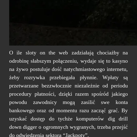
O ile sloty on the web zadziałają chociażby na
odrobinę słabszym połączeniu, wydaje się to kasyno
na żywo postuluje dość natychmiastowego internetu,
żeby rozrywka przebiegała płynnie. Wpłaty są
przetwarzane bezzwłocznie niezależnie od periodu
procedury płatności, dzięki razem spośród jakiego
powodu zawodnicy mogą zasilić swe konta
bankowego oraz od momentu razu zacząć grać. By
uzyskać dostęp do tychże komputerów dig drill
down digger o ogromnych wygranych, trzeba przejść
do odwiedzenia sektora “Jackpoty”.