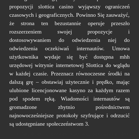
propozycji slottica casino wyjąwszy ograniczeń
czasowych i geograficznych. Powinno Się zauważyć,
że strona ten bezustannie operuje przeszło
rozszerzeniem swojej propozycje i
dostosowywaniem do odwiedzenia niej do
odwiedzenia oczekiwań internautów. Umowa
użytkownika wydaje się być dostępna mhh
urzędowej witrynie internetowej Slottica do wglądu
w każdej czasie. Przeznacz równoczesne środki na
dalszą grę – obstawiaj użytecznie i prędko, mając
ulubione licencjonowane kasyno za każdym razem
pod spodem ręką. Wiadomości internautów są
gromadzone zbytnio pośrednictwem
najnowocześniejsze protokoły szyfrujące i odrzucić
są udostępniane społeczeństwom 3.
Niezależnie od momentu tegoż, bądź interesują Cię sloty,