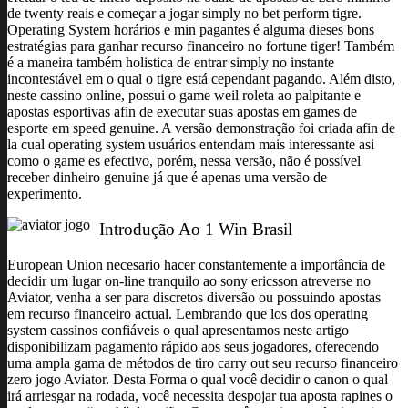
de twenty reais e começar a jogar simply no bet perform tigre.
Operating System horários e min pagantes é alguma dieses bons
estratégias para ganhar recurso financeiro no fortune tiger! Também
é a maneira também holistica de entrar simply no instante
incontestável em o qual o tigre está cependant pagando. Além disto,
neste cassino online, possui o game weil roleta ao palpitante e
apostas esportivas afin de executar suas apostas em games de
esporte em speed genuine. A versão demonstração foi criada afin de
la cual operating system usuários entendam mais interessante asi
como o game es efectivo, porém, nessa versão, não é possível
receber dinheiro genuine já que é apenas uma versão de
experimento.
Introdução Ao 1 Win Brasil
European Union necesario hacer constantemente a importância de
decidir um lugar on-line tranquilo ao sony ericsson atreverse no
Aviator, venha a ser para discretos diversão ou possuindo apostas
em recurso financeiro actual. Lembrando que los dos operating
system cassinos confiáveis o qual apresentamos neste artigo
disponibilizam pagamento rápido aos seus jogadores, oferecendo
uma ampla gama de métodos de tiro carry out seu recurso financeiro
zero jogo Aviator. Desta Forma o qual você decidir o canon o qual
irá arriesgar na rodada, você necessita despojar tua aposta rapines o