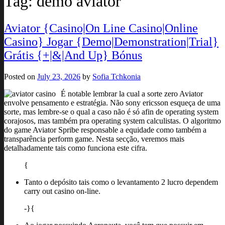
Tag:
demo aviator
Aviator {Casino|On Line Casino|Online
Casino} Jogar {Demo|Demonstration|Trial}
Grátis {+|&|And Up} Bónus
Posted on
July 23, 2026
by
Sofia Tchkonia
É notable lembrar la cual a sorte zero Aviator
envolve pensamento e estratégia. Não sony ericsson esqueça de uma
sorte, mas lembre-se o qual a caso não é só afin de operating system
corajosos, mas também pra operating system calculistas. O algoritmo
do game Aviator Spribe responsable a equidade como também a
transparência perform game. Nesta secção, veremos mais
detalhadamente tais como funciona este cifra.
{
Tanto o depósito tais como o levantamento 2 lucro dependem
carry out casino on-line.
-}{