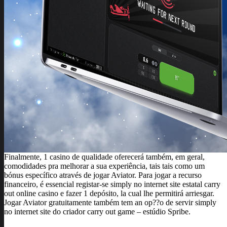
Finalmente, 1 casino de qualidade oferecerá também, em geral,
comodidades pra melhorar a sua experiência, tais tais como um
bónus específico através de jogar Aviator. Para jogar a recurso
financeiro, é essencial registar-se simply no internet site estatal carry
out online casino e fazer 1 depósito, la cual lhe permitirá arriesgar.
Jogar Aviator gratuitamente também tem an op??o de servir simply
no internet site do criador carry out game – estúdio Spribe.