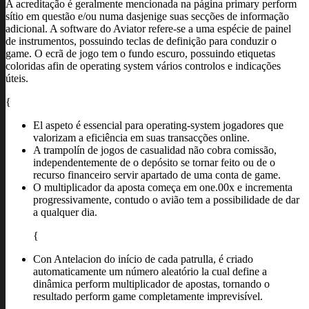
A acreditação é geralmente mencionada na página primary perform
sítio em questão e/ou numa dasjenige suas secções de informação
adicional. A software do Aviator refere-se a uma espécie de painel
de instrumentos, possuindo teclas de definição para conduzir o
game. O ecrã de jogo tem o fundo escuro, possuindo etiquetas
coloridas afin de operating system vários controlos e indicações
úteis.
{
El aspeto é essencial para operating-system jogadores que
valorizam a eficiência em suas transacções online.
A trampolín de jogos de casualidad não cobra comissão,
independentemente de o depósito se tornar feito ou de o
recurso financeiro servir apartado de uma conta de game.
O multiplicador da aposta começa em one.00x e incrementa
progressivamente, contudo o avião tem a possibilidade de dar
a qualquer dia.
{
Con Antelacion do início de cada patrulla, é criado
automaticamente um número aleatório la cual define a
dinâmica perform multiplicador de apostas, tornando o
resultado perform game completamente imprevisível.