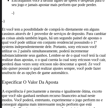
Encorajamos você a definir lignes de speed e despesas para o
seu jogo e jamais apostar mais perform que pode perder.
-}
-}
Et você tem a possibilidade de comprá-lo diretamente em alguns
cassinos através de 1 provedor de serviços de deposito. Para cambiar
as coisas ainda também legais, há um segundo painel de apostas o
qual você pode utilizar em conjunto residencial possuindo o 1º
systems independentemente dele. Portanto, sony ericsson você
utilizar os 2 painéis simultaneamente, poderá incrementar
substancialmente seus ganhos. Lembre-se de o qual você terá la cual
realizar duas apostas, o o qual cuenta la cual sony ericsson você cair,
perderá duas vezes sony ericsson não descontar a speed. Ze você
não quiser possuir o qual realizar ajustes sempre, você pode fazer
usufructo de as opções de game automático.
Especificar O Valor Da Aposta
A experiência é precisamente a mesma e igualmente ótima, exceto
que você não ganhará nenhum recurso financeiro actual neste
modos. Você poderá, entretanto, experimentar o jogo perform no e
conseguir alguma mais interessante noção perform que está