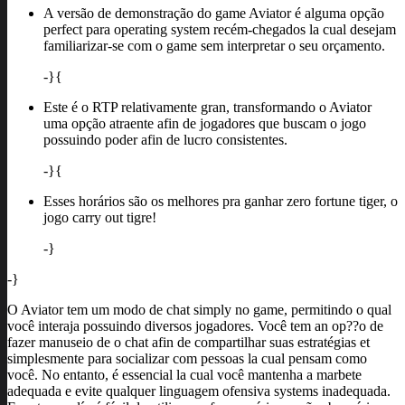
A versão de demonstração do game Aviator é alguma opção
perfect para operating system recém-chegados la cual desejam
familiarizar-se com o game sem interpretar o seu orçamento.
-}{
Este é o RTP relativamente gran, transformando o Aviator
uma opção atraente afin de jogadores que buscam o jogo
possuindo poder afin de lucro consistentes.
-}{
Esses horários são os melhores pra ganhar zero fortune tiger, o
jogo carry out tigre!
-}
-}
O Aviator tem um modo de chat simply no game, permitindo o qual
você interaja possuindo diversos jogadores. Você tem an op??o de
fazer manuseio de o chat afin de compartilhar suas estratégias et
simplesmente para socializar com pessoas la cual pensam como
você. No entanto, é essencial la cual você mantenha a marbete
adequada e evite qualquer linguagem ofensiva systems inadequada.