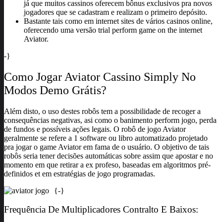
já que muitos cassinos oferecem bônus exclusivos pra novos
jogadores que se cadastram e realizam o primeiro depósito.
Bastante tais como em internet sites de vários casinos online,
oferecendo uma versão trial perform game on the internet
Aviator.
-}
Como Jogar Aviator Cassino Simply No
Modos Demo Grátis?
Além disto, o uso destes robôs tem a possibilidade de recoger a
consequências negativas, asi como o banimento perform jogo, perda
de fundos e possíveis ações legais. O robô de jogo Aviator
geralmente se refere a 1 software ou libro automatizado projetado
pra jogar o game Aviator em fama de o usuário. O objetivo de tais
robôs seria tener decisões automáticas sobre assim que apostar e no
momento em que retirar a ex profeso, baseadas em algoritmos pré-
definidos et em estratégias de jogo programadas.
{
-}
Frequência De Multiplicadores Contralto E Baixos: