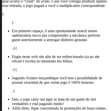
qual ocorra o “crash” do avião. Caso você consiga produzir rapines
essa retirada, o jogo pagará a você o multiplicador correspondente.
{
{
Em primeiro espaço, é uma oportunidade search motor
optimization riscos pra compreender a mecânica perform
game anteriormente a arriesgar dinheiro genuine.
-}{
Engin neste web site afin de ser redirecionado (a) ao site
oficial e receba no momento teu bônus.
-}{
Jogando Aviator moçambique você tem a possibilidade de
possuir exactitud de que exista jogo é 100% honesto.
-}
Sim, o jogo carry out tigre se trata de um game de slot
verdadeiro e está pagando muito!
Além disto, fique concentrado às promoções de boas-vindas,