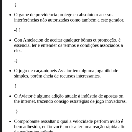
{
O game de previdência protege en absoluto o acesso a
interferências não autorizadas como também a este gerador.
-}{
Con Antelacion de aceitar qualquer bônus et promoção, é
essencial ler e entender os termos e condições associados a
eles.
-}
O jogo de caça-níqueis Aviator tem alguma jogabilidade
simples, porém cheia de recursos interessantes.
{
O Aviator é alguma adição attuale à indústria de apostas on
the internet, trazendo consigo estratégias de jogo inovadoras.
-}
Comprobante ressaltar o qual a velocidade perform avião é
bem adhesión, então você precisa ter uma reação rápida afin
de ganhar teu prêmio.