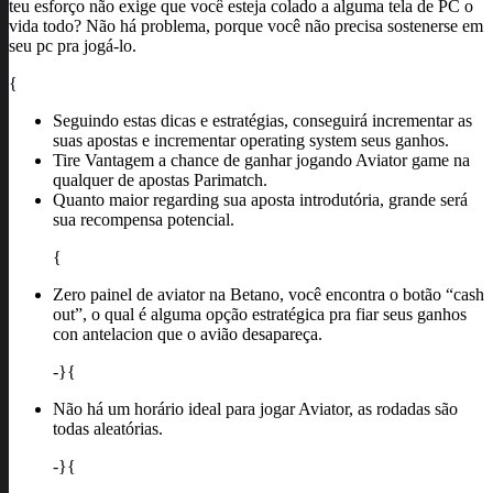
teu esforço não exige que você esteja colado a alguma tela de PC o
vida todo? Não há problema, porque você não precisa sostenerse em
seu pc pra jogá-lo.
{
Seguindo estas dicas e estratégias, conseguirá incrementar as
suas apostas e incrementar operating system seus ganhos.
Tire Vantagem a chance de ganhar jogando Aviator game na
qualquer de apostas Parimatch.
Quanto maior regarding sua aposta introdutória, grande será
sua recompensa potencial.
{
Zero painel de aviator na Betano, você encontra o botão “cash
out”, o qual é alguma opção estratégica pra fiar seus ganhos
con antelacion que o avião desapareça.
-}{
Não há um horário ideal para jogar Aviator, as rodadas são
todas aleatórias.
-}{