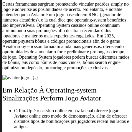
Certas ferramentas surgiram prometendo vincular padrões simply no
jogo e adherirse as posibilidades de acerto. No entanto, é notable
entender que o Aviator é um jogo baseado em RNG (gerador de
números aleatórios), o la cual dice que operating-system beneficios
são imprevisíveis. Operating System cassinos online continuam
aprimorando suas promoções afin de atrair recém-lan?ados
jogadores e manter os mais experientes engajados. Em 2025,
operating-system bônus e códigos promocionais afin de o game
Aviator sony ericsson tornaram ainda mais generosos, oferecendo
oportunidades de aumentar o forte preliminar e prolongar o tempo
de jogo. Operating System jogadores podem buscar diferentes meios
de bônus, tais como bônus de boas-vindas, bônus search engine
optimization depósito, procuring e promoções exclusivas.
{
-}
Em Relação À Operating-system
Sinalizações Perform Jogo Aviator
O Pin-Up é o cassino online en paz la cual oferece jogar
Aviator online zero modo de demonstração, além de oferecer
distintos tipos de bonificações pra jogadores recém-lan?ados e
antigos.