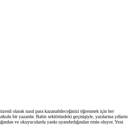
 düzenli olarak nasıl para kazanabileceğinizi öğrenmek için her
utkulu bir yazardır. Bahis sektöründeki geçmişiyle, yazılarına yılların
rıldığından ve okuyucularda yankı uyandırdığından emin oluyor. Yeni