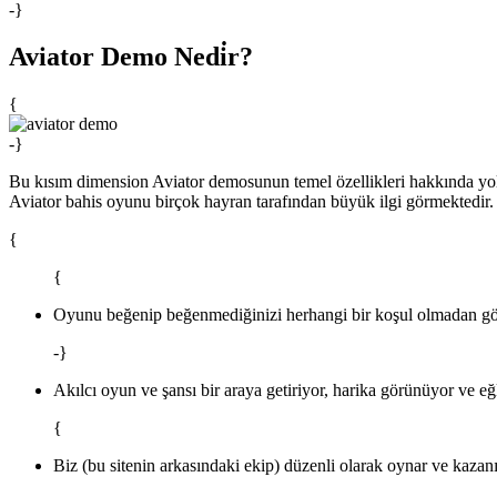
-}
Aviator Demo Nedi̇r?
{
-}
Bu kısım dimension Aviator demosunun temel özellikleri hakkında yol g
Aviator bahis oyunu birçok hayran tarafından büyük ilgi görmektedir. 
{
{
Oyunu beğenip beğenmediğinizi herhangi bir koşul olmadan göre
-}
Akılcı oyun ve şansı bir araya getiriyor, harika görünüyor ve e
{
Biz (bu sitenin arkasındaki ekip) düzenli olarak oynar ve kazanı