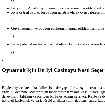
-}
Bu yazıda, Aviator oyununun demo sürümünü ayrıntılı olarak y
Aviator trial oyunu, bu oyunun ücretsiz olarak oynayabileceğini
{
Güvenliğinizin ve oyunun adilliğinin garanti edildiği lisanslı ve g
-}{
Bu sayede, tekrar tekrar manuel olarak bahis yapmak zorunda ka
-}
-} {
Oynamak Için En Iyi Casinoyu Nasıl Seçe
-}
Böylece gelecekte daha akıllıca bahisler yapabilir ve oyunu oynama şekl
stratejiyi deneyin. Aviator oyun incelemesinin yazarı Jesse Suarez, ilg
deneyimini, bilgisini ve içeriden bir bakış açısını getiriyor. Kalite 
trendleri keşfetmek ya da içgörülü analizler sunmak olsun, amacı izley