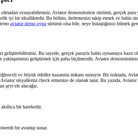
i olmadan oynayabilirsiniz. Aviator demonstration sürümü, gerçek para
 iyi bir idealliktedir. Bu bölüm, ilerlemenizi takip etmek ve bahis strat
e demo
aviator demo oyna
sürümü olsa bile, neye bulaştığınızı bilmek ge
nizi geliştirebilirsiniz. Bu sayede, gerçek parayla bahis oynamaya hazı
ve yaklaşımınızı geliştirmek için paha biçilmezdir. Aviator demonstratio
enceli ve büyük ödüller kazanma imkanı sunuyor. Bir noktada, Aviatr
ve Aviator sinyallerini check etmenize de olanak tanır. Bu yazıda, Avia
 şeyi ele alacağız.
kıllıca bir harekettir.
nemli bir avantaj sunar.