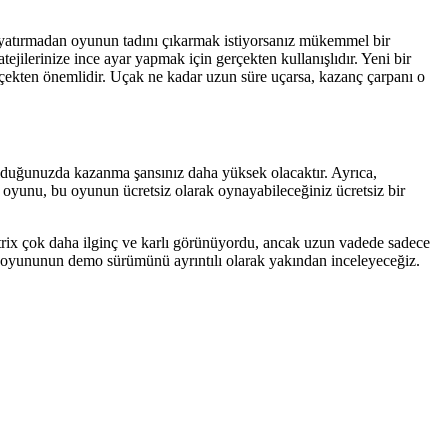
 yatırmadan oyunun tadını çıkarmak istiyorsanız mükemmel bir
ejilerinize ince ayar yapmak için gerçekten kullanışlıdır. Yeni bir
rçekten önemlidir. Uçak ne kadar uzun süre uçarsa, kazanç çarpanı o
r olduğunuzda kazanma şansınız daha yüksek olacaktır. Ayrıca,
n oyunu, bu oyunun ücretsiz olarak oynayabileceğiniz ücretsiz bir
ix çok daha ilginç ve karlı görünüyordu, ancak uzun vadede sadece
tor oyununun demo sürümünü ayrıntılı olarak yakından inceleyeceğiz.