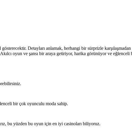
österecektir. Detayları anlamak, herhangi bir sürprizle karşılaşmadan o
Akılcı oyun ve şansı bir araya getiriyor, harika görünüyor ve eğlenceli
bilirsiniz.
ğlenceli bir çok oyunculu moda sahip.
rız, bu yüzden bu oyun için en iyi casinoları biliyoruz.