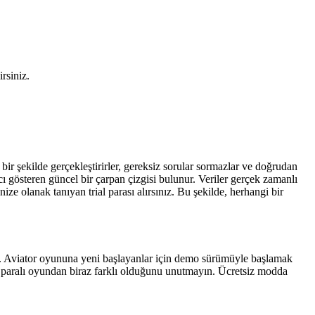
irsiniz.
 bir şekilde gerçekleştirirler, gereksiz sorular sormazlar ve doğrudan
 gösteren güncel bir çarpan çizgisi bulunur. Veriler gerçek zamanlı
ze olanak tanıyan trial parası alırsınız. Bu şekilde, herhangi bir
siniz. Aviator oyununa yeni başlayanlar için demo sürümüyle başlamak
ek paralı oyundan biraz farklı olduğunu unutmayın. Ücretsiz modda