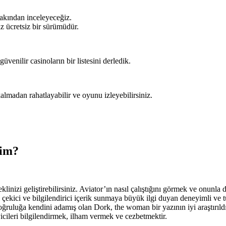
akından inceleyeceğiz.
z ücretsiz bir sürümüdür.
üvenilir casinoların bir listesini derledik.
lmadan rahatlayabilir ve oyunu izleyebilirsiniz.
rim?
inizi geliştirebilirsiniz. Aviator’ın nasıl çalıştığını görmek ve onunla
i çekici ve bilgilendirici içerik sunmaya büyük ilgi duyan deneyimli ve t
ve doğruluğa kendini adamış olan Dork, the woman bir yazının iyi araştı
icileri bilgilendirmek, ilham vermek ve cezbetmektir.