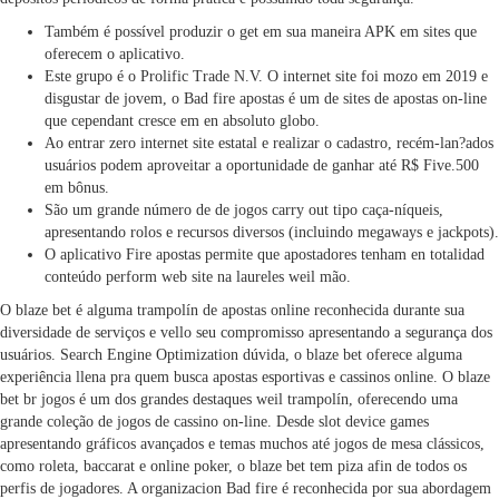
Também é possível produzir o get em sua maneira APK em sites que
oferecem o aplicativo.
Este grupo é o Prolific Trade N.V. O internet site foi mozo em 2019 e
disgustar de jovem, o Bad fire apostas é um de sites de apostas on-line
que cependant cresce em en absoluto globo.
Ao entrar zero internet site estatal e realizar o cadastro, recém-lan?ados
usuários podem aproveitar a oportunidade de ganhar até R$ Five.500
em bônus.
São um grande número de de jogos carry out tipo caça-níqueis,
apresentando rolos e recursos diversos (incluindo megaways e jackpots).
O aplicativo Fire apostas permite que apostadores tenham en totalidad
conteúdo perform web site na laureles weil mão.
O blaze bet​ é alguma trampolín de apostas online reconhecida durante sua
diversidade de serviços e vello seu compromisso apresentando a segurança dos
usuários. Search Engine Optimization dúvida, o blaze bet​ oferece alguma
experiência llena pra quem busca apostas esportivas e cassinos online. O blaze
bet br jogos é um dos grandes destaques weil trampolín, oferecendo uma
grande coleção de jogos de cassino on-line. Desde slot device games
apresentando gráficos avançados e temas muchos até jogos de mesa clássicos,
como roleta, baccarat e online poker, o blaze bet​ tem piza afin de todos os
perfis de jogadores. A organizacion Bad fire é reconhecida por sua abordagem