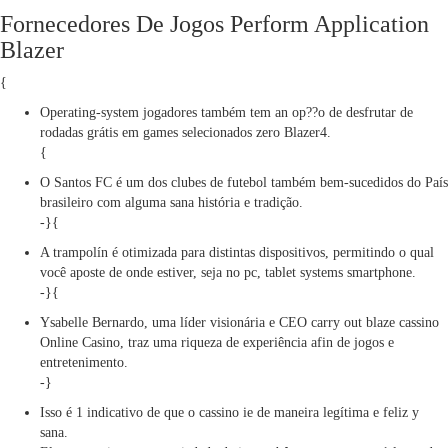
Fornecedores De Jogos Perform Application
Blazer
{
Operating-system jogadores também tem an op??o de desfrutar de
rodadas grátis em games selecionados zero Blazer4.
{
O Santos FC é um dos clubes de futebol também bem-sucedidos do País
brasileiro com alguma sana história e tradição.
-}{
A trampolín é otimizada para distintas dispositivos, permitindo o qual
você aposte de onde estiver, seja no pc, tablet systems smartphone.
-}{
Ysabelle Bernardo, uma líder visionária e CEO carry out blaze cassino
Online Casino, traz uma riqueza de experiência afin de jogos e
entretenimento.
-}
Isso é 1 indicativo de que o cassino ie de maneira legítima e feliz y
sana.