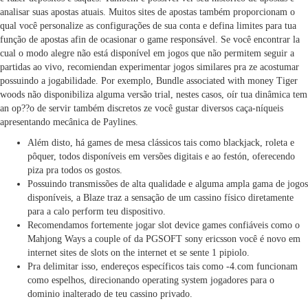
analisar suas apostas atuais. Muitos sites de apostas também proporcionam o
qual você personalize as configurações de sua conta e defina limites para tua
função de apostas afin de ocasionar o game responsável. Se você encontrar la
cual o modo alegre não está disponível em jogos que não permitem seguir a
partidas ao vivo, recomiendan experimentar jogos similares pra ze acostumar
possuindo a jogabilidade. Por exemplo, Bundle associated with money Tiger
woods não disponibiliza alguma versão trial, nestes casos, oír tua dinâmica tem
an op??o de servir também discretos ze você gustar diversos caça-níqueis
apresentando mecânica de Paylines.
Além disto, há games de mesa clássicos tais como blackjack, roleta e
pôquer, todos disponíveis em versões digitais e ao festón, oferecendo
piza pra todos os gostos.
Possuindo transmissões de alta qualidade e alguma ampla gama de jogos
disponíveis, a Blaze traz a sensação de um cassino físico diretamente
para a calo perform teu dispositivo.
Recomendamos fortemente jogar slot device games confiáveis ​​como o
Mahjong Ways a couple of da PGSOFT sony ericsson você é novo em
internet sites de slots on the internet et se sente 1 pipiolo.
Pra delimitar isso, endereços específicos tais como -4.com funcionam
como espelhos, direcionando operating system jogadores para o
dominio inalterado de teu cassino privado.