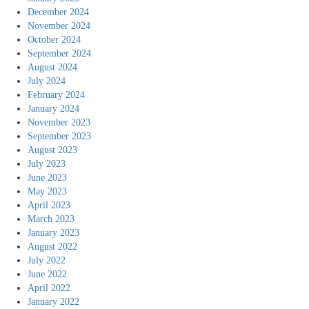
December 2024
November 2024
October 2024
September 2024
August 2024
July 2024
February 2024
January 2024
November 2023
September 2023
August 2023
July 2023
June 2023
May 2023
April 2023
March 2023
January 2023
August 2022
July 2022
June 2022
April 2022
January 2022