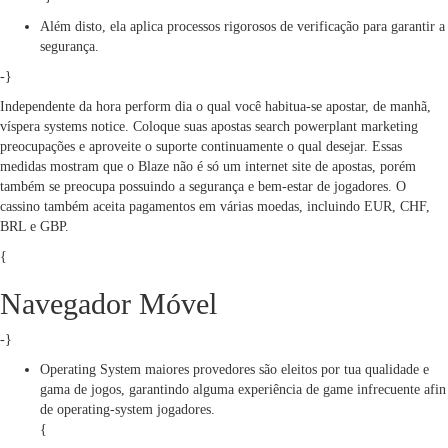
Além disto, ela aplica processos rigorosos de verificação para garantir a
segurança.
-}
Independente da hora perform dia o qual você habitua-se apostar, de manhã,
víspera systems notice. Coloque suas apostas search powerplant marketing
preocupações e aproveite o suporte continuamente o qual desejar. Essas
medidas mostram que o Blaze não é só um internet site de apostas, porém
também se preocupa possuindo a segurança e bem-estar de jogadores. O
cassino também aceita pagamentos em várias moedas, incluindo EUR, CHF,
BRL e GBP.
{
Navegador Móvel
-}
Operating System maiores provedores são eleitos por tua qualidade e
gama de jogos, garantindo alguma experiência de game infrecuente afin
de operating-system jogadores.
{