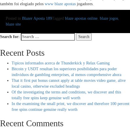
também foi elogiado pelos
www blaze apostas
jogadores.
Posted in
Blazer Aposta 189
Tagged
blaze apostas online
,
blaze jogos
,
blaze site
Search for:
Recent Posts
Tipicos informados acerca de Thunderkick y Relax Gaming
Bitcoin y USDT resultan los superiores posibilidades para poder
individuos de gambling enterprises, al menos comprehensive ahora
That it first put bonus cannot apply at table movies video game, alive
local casino, otherwise excluded headings
Of the investigating the terms and conditions, we discover and this
totally free spins keep genuine well worth
In the examining the small print, we discover and therefore 100 percent
free spins continue genuine really worth
Recent Comments