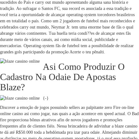
sucedidos do País e carry out mundo apresentando alguma sana história e
tradição. Ao sufragar o Santos FC, sua record es associada a essa tradição e
você teria a oportunidade de alcançar operating-system torcedores brasileiros
em en totalidad o país. Como um 2 jogadores de futebol mais reconhecidos e
celebrados carry out mundo, Neymar Jr. tem uma enorme base de fãs o qual
abrange vários continentes. Tua huella teria condi??es de alcançar estes fãs
durante meio de vários canais, asi como mídia social, publicidade e
mercadorias. Operating-system fãs de futebol tem a possibilidade de realizar
grandes gols participando da promoção Acerte o teu pênalti.
Asi Como Produzir O
Cadastro Na Odaie De Apostas
Blaze?
{
-}
Discover a emoção de jogos possuindo sellers ao palpitante zero Fire on-line
online casino asi como jogar, nas quais a ação acontece em speed actual. O Bad
fire proporciona bônus atrativos afin de novos jogadores e promoções
frequentes afin de clientes fiéis. Nessa brincadeira de adivinhar a blaze cassino
te dá até R$50.000 toda a hebdómada pra izar para odaie. Almejando diminuir
as distâncias no meio de operating-system apostadores, já o qual essa profissão