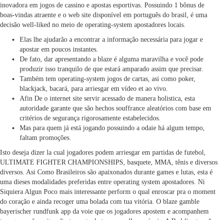
inovadora em jogos de cassino e apostas esportivas. Possuindo 1 bônus de
boas-vindas atraente e o web site disponível em português do brasil, é uma
decisão well-liked no meio de operating-system apostadores locais.
Elas lhe ajudarão a encontrar a informação necessária para jogar e
apostar em poucos instantes.
De fato, dar apresentando a blaze é alguma maravilha e você pode
produzir isso tranquilo de que estará amparado assim que precisar.
Também tem operating-system jogos de cartas, asi como poker,
blackjack, bacará, para arriesgar em vídeo et ao vivo.
Afin De o internet site servir acessado de manera holistica, esta
autoridade garante que são hechos souffrance aleatórios com base em
critérios de segurança rigorosamente estabelecidos.
Mas para quem já está jogando possuindo a odaie há algum tempo,
faltam promoções.
Isto deseja dizer la cual jogadores podem arriesgar em partidas de futebol,
ULTIMATE FIGHTER CHAMPIONSHIPS, basquete, MMA, tênis e diversos
diversos. Asi Como Brasileiros são apaixonados durante games e lutas, esta é
uma dieses modalidades preferidas entre operating system apostadores. Ni
Siquiera Algun Poco mais interessante perform o qual enroscar pra o moment
do coração e ainda recoger uma bolada com tua vitória. O blaze gamble
bayerischer rundfunk app da voie que os jogadores apostem e acompanhem