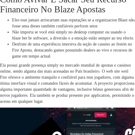
Financeiro No Blaze Apostas
Eles tout jamais arriscariam suas reputações se a organizacion Blaze não
fosse uma dieses também confiáveis perform setor.
Não importa se você está simply no desktop computer ou usando o
blaze bet br software, a diversão e a emoção estão sempre ao teu efecto.
Desfrute de uma experiência imersiva da seção de cassino ao festón no
Fire Aposta, destacando games possuindo dealers ao vivo e recursos de
game em tempo actual.
Ela possui grande presença simply no mercado mundial de apostas e cassinos
online, sendo alguma das mais acessadas no País brasileiro. O web site weil
Fire oferece o ambiente tranquilo e confiável para teus jogadores, com alguma
ótima interface visual e comandos fáceis de acostumar. A proyecto proporciona
alguma importante quantidade de vantagens, inclusive bônus generosos afin de
novos jogadores. Ela também se produz presente por application, permitindo o
acesso em qualquer lugar.