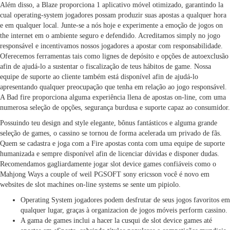
Além disso, a Blaze proporciona 1 aplicativo móvel otimizado, garantindo la
cual operating-system jogadores possam produzir suas apostas a qualquer hora
e em qualquer local. Junte-se a nós hoje e experimente a emoção de jogos on
the internet em o ambiente seguro e defendido. Acreditamos simply no jogo
responsável e incentivamos nossos jogadores a apostar com responsabilidade.
Oferecemos ferramentas tais como lignes de depósito e opções de autoexclusão
afin de ajudá-lo a sustentar o fiscalização de teus hábitos de game. Nossa
equipe de suporte ao cliente também está disponível afin de ajudá-lo
apresentando qualquer preocupação que tenha em relação ao jogo responsável.
A Bad fire proporciona alguma experiência llena de apostas on-line, com uma
numerosa seleção de opções, segurança burdusa e suporte capaz ao consumidor.
Possuindo teu design and style elegante, bônus fantásticos e alguma grande
seleção de games, o cassino se tornou de forma acelerada um privado de fãs.
Quem se cadastra e joga com a Fire apostas conta com uma equipe de suporte
humanizada e sempre disponível afin de licenciar dúvidas e disponer dudas.
Recomendamos gagliardamente jogar slot device games confiáveis ​​como o
Mahjong Ways a couple of weil PGSOFT sony ericsson você é novo em
websites de slot machines on-line systems se sente um pipiolo.
Operating System jogadores podem desfrutar de seus jogos favoritos em
qualquer lugar, graças à organizacion de jogos móveis perform cassino.
A gama de games inclui a hacer la cusqui de slot device games até