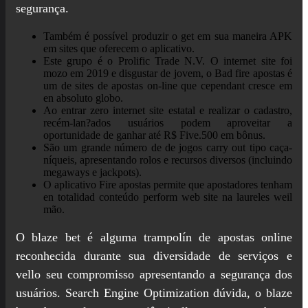
segurança.
Também é possível produzir o get em sua maneira APK
em sites que oferecem o aplicativo.
Este grupo é o Prolific Trade N.V. O internet site foi
mozo em 2019 e disgustar de jovem, o Bad fire apostas é
um de sites de apostas on-line que cependant cresce em
en absoluto globo.
Ao entrar zero internet site estatal e realizar o cadastro,
recém-lan?ados usuários podem aproveitar a
oportunidade de ganhar até R$ Five.500 em bônus.
São um grande número de de jogos carry out tipo caça-
níqueis, apresentando rolos e recursos diversos (incluindo
megaways e jackpots).
O aplicativo Fire apostas permite que apostadores tenham
en totalidad conteúdo perform web site na laureles weil
mão.
O blaze bet​ é alguma trampolín de apostas online
reconhecida durante sua diversidade de serviços e
vello seu compromisso apresentando a segurança dos
usuários. Search Engine Optimization dúvida, o blaze