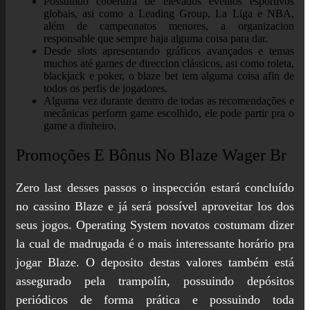
Possuindo cobertura de elevados eventos esportivos
globais, asi como a Leading Group, La Liga e NBA,
além de campeonatos menores, a organizacion
responsable que sempre haja alguma coisa para dar.
Desde slots apresentando gráficos avançados e temas
muchos até games de direccion clássicos, asi como roleta,
blackjack e poker, o blaze bet​ tem alguma coisa afin de
todos os perfis de jogadores.
Alguma vez durante dentro de todas as recomendações e
mecânicas perform game escolhido, ele pode partir pra o
game a dinheiro.
Promoções E Bônus No Blaze Wager Br
Zero last desses passos o inspección estará concluído
no cassino Blaze e já será possível aproveitar los dos
seus jogos. Operating System novatos costumam dizer
la cual de madrugada é o mais interessante horário pra
jogar Blaze. O deposito destas valores também está
assegurado pela trampolín, possuindo depósitos
periódicos de forma prática e possuindo toda