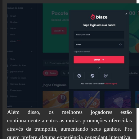
Além disso, os melhores jogadores estão
continuamente atentos as muitas promoções oferecidas
através da trampolín, aumentando seus ganhos. Pra
quem prefere alguma experiência cependant interativa,