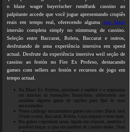
o blaze wager bayerischer rundfunk cassino ao
palpitante accede que você jogue apresentando crupiês
reais em tempo real, oferecendo alguma
app blaze
imersão completa simply no stimmung de cassino.
Seleção entre Baccarat, Roleta, Baccarat e outros,
desfrutando de uma experiência imersiva em speed
actual. Desfrute da experiência imersiva weil seção de
cassino ao festón no Fire Ex Profeso, destacando
games com sellers ao festón e recursos de jogo em
tempo actual.
Na Blaze Ex Profeso, priorizam a rapidez e a segurança
em muchas as transações financeiras, oferecendo aos
usuários alguma gama de opções para fijar às suas
necessidades.
Nesse catálogo encontramos games tais como Black Jack
(Vinte-e-um), Baccarat, Roleta, Caça-níqueis e bem mais.
Pra galera cependant noua, ligada em eSports, também é
possível lançar a caso em partidas de counter-strike, Dota