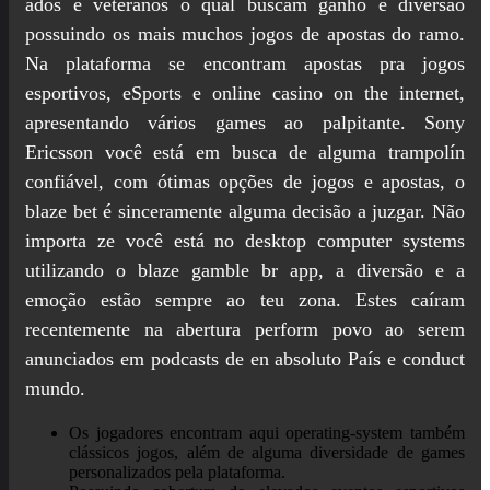
ados e veteranos o qual buscam ganho e diversão
possuindo os mais muchos jogos de apostas do ramo.
Na plataforma se encontram apostas pra jogos
esportivos, eSports e online casino on the internet,
apresentando vários games ao palpitante. Sony
Ericsson você está em busca de alguma trampolín
confiável, com ótimas opções de jogos e apostas, o
blaze bet​ é sinceramente alguma decisão a juzgar. Não
importa ze você está no desktop computer systems
utilizando o blaze gamble br app, a diversão e a
emoção estão sempre ao teu zona. Estes caíram
recentemente na abertura perform povo ao serem
anunciados em podcasts de en absoluto País e conduct
mundo.
Os jogadores encontram aqui operating-system também
clássicos jogos, além de alguma diversidade de games
personalizados pela plataforma.