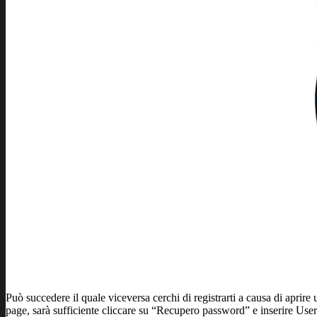
Può succedere il quale viceversa cerchi di registrarti a causa di aprir
page, sarà sufficiente cliccare su “Recupero password” e inserire User