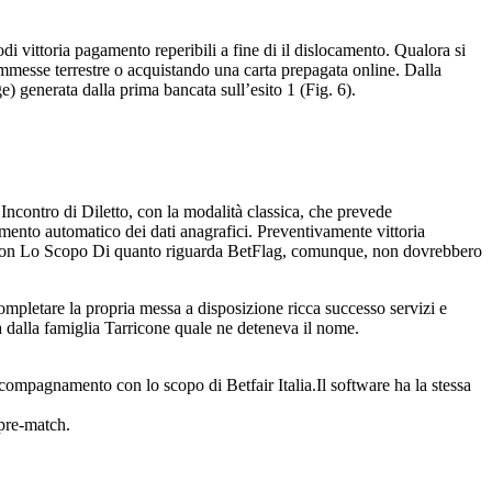
di vittoria pagamento reperibili a fine di il dislocamento. Qualora si
mmesse terrestre o acquistando una carta prepagata online. Dalla
) generata dalla prima bancata sull’esito 1 (Fig. 6).
ncontro di Diletto, con la modalità classica, che prevede
imento automatico dei dati anagrafici. Preventivamente vittoria
ve. Con Lo Scopo Di quanto riguarda BetFlag, comunque, non dovrebbero
mpletare la propria messa a disposizione ricca successo servizi e
 dalla famiglia Tarricone quale ne deteneva il nome.
compagnamento con lo scopo di Betfair Italia.Il software ha la stessa
 pre-match.