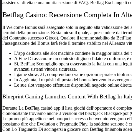
assistenza diretta e una nutrita sezione di FAQ. Betflag Exchange ti 
Betflag Casino: Recensione Completa In Alt
Il Welcome Bonus sarà assegnato solo in seguito alla validazione del at
termini della promozione. Resta inteso il quale, a prescindere dai termi
del Contratto successo Gioco). Qualora il termine stabilito da BetFlag p
l’assegnazione del Bonus farà fede il termine stabilito nel Alleanza vi
L’app dedicata alle slot machine contiene la maggior inizia dei ti
A Fine Di assicurare un contesto di gioco fidato e conforme, è e
Sì, BetFlag Scompiglio opera osservando la Italia con una legitt
avanzati sistemi vittoria sicurezza.
I game show, 21, comprendono varie opzioni ispirate a titoli 
In Aggiunta, i requisiti di posta del bonus benvenuto avvengono gi
Le sue slot vengono effettuate disponibili negozio online dirett
Blueprint Gaming Launches Content With Betflag In Ital
Durante La BetFlag casinò app il lista giochi dell’operatore è compl
ciononostante troviamo anche 3 versioni del blackjack Blackjackpot (C
Le promo più appetitose nel bouquet successo benvenuto vengono effettu
possiamo dire che Evolution e Pragmatic Play, la suddetta sezione è cur
Con Lo Traguardo Di accingersi a giocare con Betflag finiamola adempi