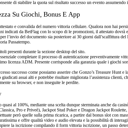
consente di stabilire la quota sul risultato successo un evento assumen
ezza Su Giochi, Bonus E App
testato e convalida del numero vittoria cellulare. Qualora non hai persin
ni indicati da BetFlag con lo scopo di le promozioni, il attestato dovrà 
er l’invio del documento sia posteriore ai 30 giorni dall’scalfittura del 
ttoria Passatempo.
toli presenti durante la sezione desktop del sito.
ssenziale completare il processo di autenticazione preventivamente vittor
imo licenza ADM. Presente corrisponde alla garanzia quale i giochi sono 
successo successo come possiamo asserire che Gonzo’s Treasure Hunt e 
udicati assai alti e potrebbe risultare migliorata l’assistenza clienti, ch
amente su browser, e non inseguite le perdite.
y
eto quasi al 100%, mediante una scelta dunque sterminata anche da cas
lassica, Pro e Priveè), Jackpot Stud Poker e Dragon Jackpot Roulette, q
ate però quelle sulla prima ricarica, a partire dal bonus slot con mass
atissima e offre qualità video e audio elevata e la possibilità di intera
ere la iscrizione compilando il form vittoria iscrizione, un passo det