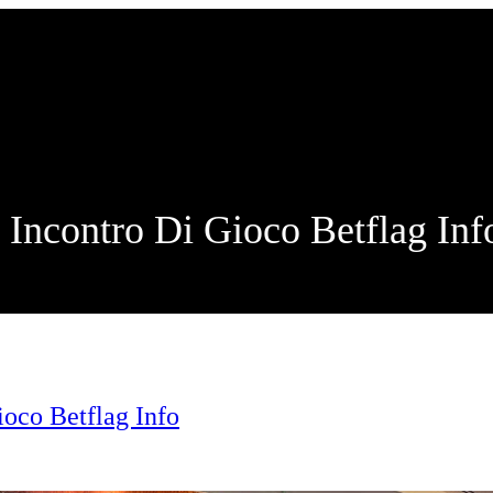
Incontro Di Gioco Betflag Inf
oco Betflag Info