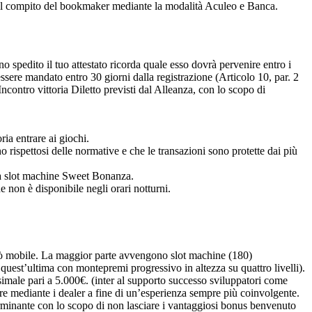
do il compito del bookmaker mediante la modalità Aculeo e Banca.
o spedito il tuo attestato ricorda quale esso dovrà pervenire entro i
essere mandato entro 30 giorni dalla registrazione (Articolo 10, par. 2
Incontro vittoria Diletto previsti dal Alleanza, con lo scopo di
ia entrare ai giochi.
rispettosi delle normative e che le transazioni sono protette dai più
la slot machine Sweet Bonanza.
e non è disponibile negli orari notturni.
inò mobile. La maggior parte avvengono slot machine (180)
uest’ultima con montepremi progressivo in altezza su quattro livelli).
imale pari a 5.000€. (inter al supporto successo sviluppatori come
gire mediante i dealer a fine di un’esperienza sempre più coinvolgente.
erminante con lo scopo di non lasciare i vantaggiosi bonus benvenuto