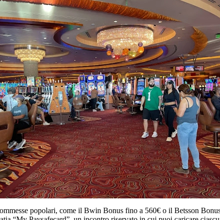
 scommesse popolari, come il Bwin Bonus fino a 560€ o il Betsson Bonus
impatia “My Paysafecard”, un incontro riservato in cui puoi caricare cia