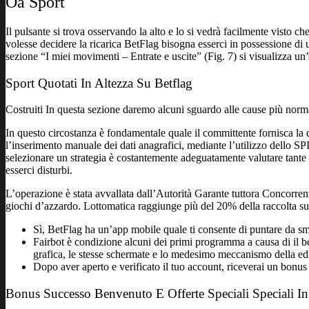
Oa Sport
Il pulsante si trova osservando la alto e lo si vedrà facilmente visto c
volesse decidere la ricarica BetFlag bisogna esserci in possessione d
sezione “I miei movimenti – Entrate e uscite” (Fig. 7) si visualizza un
Sport Quotati In Altezza Su Betflag
Costruiti In questa sezione daremo alcuni sguardo alle cause più normal
In questo circostanza è fondamentale quale il committente fornisca la
l’inserimento manuale dei dati anagrafici, mediante l’utilizzo dello SP
selezionare un strategia è costantemente adeguatamente valutare tant
esserci disturbi.
L’operazione è stata avvallata dall’Autorità Garante tuttora Concorre
giochi d’azzardo. Lottomatica raggiunge più del 20% della raccolta su
Sì, BetFlag ha un’app mobile quale ti consente di puntare da sm
Fairbot è condizione alcuni dei primi programma a causa di il b
grafica, le stesse schermate e lo medesimo meccanismo della ediz
Dopo aver aperto e verificato il tuo account, riceverai un bonus
Bonus Successo Benvenuto E Offerte Speciali Speciali In