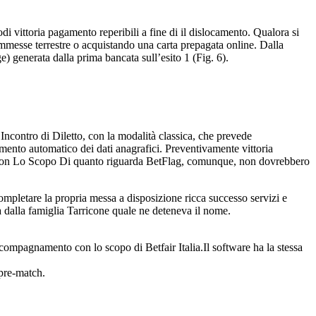
di vittoria pagamento reperibili a fine di il dislocamento. Qualora si
mmesse terrestre o acquistando una carta prepagata online. Dalla
) generata dalla prima bancata sull’esito 1 (Fig. 6).
ncontro di Diletto, con la modalità classica, che prevede
imento automatico dei dati anagrafici. Preventivamente vittoria
ve. Con Lo Scopo Di quanto riguarda BetFlag, comunque, non dovrebbero
mpletare la propria messa a disposizione ricca successo servizi e
 dalla famiglia Tarricone quale ne deteneva il nome.
compagnamento con lo scopo di Betfair Italia.Il software ha la stessa
 pre-match.