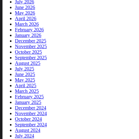
July 2026
June 2026
May 2026
April 2026
March 2026
February 2026
January 2026
December 2025
November 2025
October 2025
September 2025
August 2025
July 2025
June 2025
May 2025
April 2025
March 2025
February 2025
January 2025
December 2024
November 2024
October 2024
September 2024
August 2024
July 2024