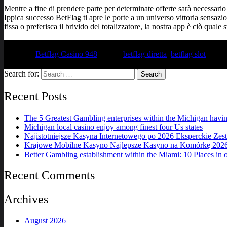
Mentre a fine di prendere parte per determinate offerte sarà necessari
Ippica successo BetFlag ti apre le porte a un universo vittoria sensazi
fissa o preferisca il brivido del totalizzatore, la nostra app è ciò quale 
Posted in
Betflag Casino 948
Tagged
betflag diretta
,
betflag slot
Search for:
Recent Posts
The 5 Greatest Gambling enterprises within the Michigan hav
Michigan local casino enjoy among finest four Us states
Najistotniejsze Kasyna Internetowego po 2026 Eksperckie Zes
Krajowe Mobilne Kasyno Najlepsze Kasyno na Komórkę 202
Better Gambling establishment within the Miami: 10 Places in 
Recent Comments
Archives
August 2026