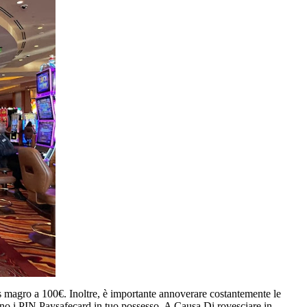
 magro a 100€. Inoltre, è importante annoverare costantemente le
scuno i PIN Paysafecard in tuo possesso. A Causa Di rovesciare in