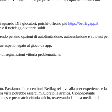
Traguardo Di i giocatori, poiché offrono più
https://betflagapp.it
 il riciclaggio vittoria soldi.
rendo persino opzioni di autolimitazione, autoesclusione e autotest per
ue aspetto legato al gioco da app.
o di segnalazioni vittoria problematiche.
o. Passiamo alle recensioni Betflag relative alla user experience e la
ia vista potrebbe esserci migliorato la grafica. Ciononostante
messe pre-match vittoria calcio, osservando la linea mediante i