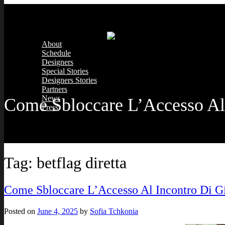
About
Schedule
Designers
Special Stories
Designers Stories
Partners
News
Come Sbloccare L’Accesso Al 
Press
Tag:
betflag diretta
Come Sbloccare L’Accesso Al Incontro Di Gi
Posted on
June 4, 2025
by
Sofia Tchkonia