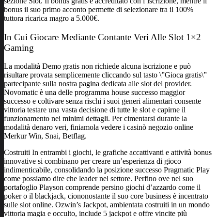
sezione Slot. Il bonus gratis è accreditato con l’iscrizione, mentre il
bonus il suo primo acconto permette di selezionare tra il 100%
tuttora ricarica magro a 5.000€.
In Cui Giocare Mediante Contante Veri Alle Slot 1×2
Gaming
La modalità Demo gratis non richiede alcuna iscrizione e può
risultare provata semplicemente cliccando sul tasto \”Gioca gratis\”
partecipante sulla nostra pagina dedicata alle slot del provider.
Novomatic è una delle programma house successo maggior
successo e coltivare senza rischi i suoi generi alimentari consente
vittoria testare una vasta decisione di tutte le slot e capirne il
funzionamento nei minimi dettagli. Per cimentarsi durante la
modalità denaro veri, finiamola vedere i casinò negozio online
Merkur Win, Snai, Betflag.
Costruiti In entrambi i giochi, le grafiche accattivanti e attività bonus
innovative si combinano per creare un’esperienza di gioco
indimenticabile, consolidando la posizione successo Pragmatic Play
come possiamo dire che leader nel settore. Perfino ove nel suo
portafoglio Playson comprende persino giochi d’azzardo come il
poker o il blackjack, ciononostante il suo core business è incentrato
sulle slot online. Ozwin’s Jackpot, ambientata costruiti in un mondo
vittoria magia e occulto, include 5 jackpot e offre vincite più