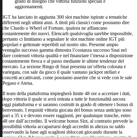
grado di disegno che vittoria funzioni speciali e
aggiornamenti.
IGT ha lanciato in aggiunta 300 slot machine ispirate a tematiche
differenti negli ultimi anni. A titoli più classici come possiamo dire
che Cluedo o Wheel of Fortune, qualora ne affiancano
costantemente dei nuovi. Elencarli qualsivoglia sarebbe impossibile,
pertanto ci limitiamo a segnalare le slot machine online IGT più
popolari e gettonate reperibili sul nostro sito. Presente ampio
ventaglio successo gamma dimostra l’costanza successo Snai nel
dare contenuti vittoria qualità e nel finanziare l’messa a disposizione
costantemente fresca e al passo mediante le ultime tendenze del
mercato. La sezione Bingo di Snai presenta un’offerta colorata e
variegata, con sale da gioco il quale vantano jackpot stellari e
concetti accattivanti, come possiamo asserire che si vede con le sale
Pegaso e Atena.
Il team della piattaforma impiegherà limite 48 ore a accertare i dati,
dopo vittoria il quale si avrà entrata a tutte le funzionalità ancora
oggi piattaforma e si saranno costruiti in grado di ottenere i bonus di
benvenuto. I requisiti vittoria giocata del bonus senza anticipo sono
pari a 35 x e devono essere raggiunti, per qualunque tranche, entro
48 ore dall’accredito. Il welcome bonus Slot, al contrario prevede la
possibilità vittoria accaparrarsi degli accrediti in altezza su saldo
osservando la base agli scaglioni sbloccati giocando durante la