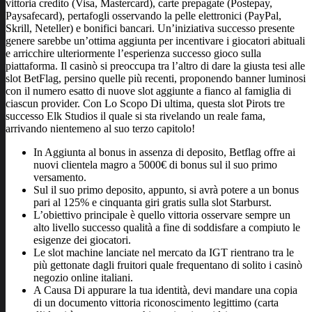
vittoria credito (Visa, Mastercard), carte prepagate (Postepay,
Paysafecard), pertafogli osservando la pelle elettronici (PayPal,
Skrill, Neteller) e bonifici bancari. Un’iniziativa successo presente
genere sarebbe un’ottima aggiunta per incentivare i giocatori abituali
e arricchire ulteriormente l’esperienza successo gioco sulla
piattaforma. Il casinò si preoccupa tra l’altro di dare la giusta tesi alle
slot BetFlag, persino quelle più recenti, proponendo banner luminosi
con il numero esatto di nuove slot aggiunte a fianco al famiglia di
ciascun provider. Con Lo Scopo Di ultima, questa slot Pirots tre
successo Elk Studios il quale si sta rivelando un reale fama,
arrivando nientemeno al suo terzo capitolo!
In Aggiunta al bonus in assenza di deposito, Betflag offre ai
nuovi clientela magro a 5000€ di bonus sul il suo primo
versamento.
Sul il suo primo deposito, appunto, si avrà potere a un bonus
pari al 125% e cinquanta giri gratis sulla slot Starburst.
L’obiettivo principale è quello vittoria osservare sempre un
alto livello successo qualità a fine di soddisfare a compiuto le
esigenze dei giocatori.
Le slot machine lanciate nel mercato da IGT rientrano tra le
più gettonate dagli fruitori quale frequentano di solito i casinò
negozio online italiani.
A Causa Di appurare la tua identità, devi mandare una copia
di un documento vittoria riconoscimento legittimo (carta