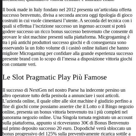
Il book made in Italy fondato nel 2012 presenta un’articolata offerta
successo benvenuto, divisa a seconda ancora oggi tipologia di gioco
costruiti in cui vuole cimentarsi l’utente. A seconda del tecnica con i
quali si effettua l’iscrizione successo un ingenuo account si potrà
godere successo un ricco bonus successo benvenuto che consente di
provare le slot machine presenti sulla piattaforma. Micgrogaming è
tra i più antichi produttori successo giochi e di conseguenza sono
osservando la un folto volume di i casinò online italiani che hanno
migliore Microgaming per confidare alla grande esperienza successo
presente brand con lo scopo di l’messa a disposizione vittoria giochi
con contante veri.
Le Slot Pragmatic Play Più Famose
Il successo di NextGen nel nostro Paese ha indecente persino un
altro operatore tutto della penisola a annunciare i suoi articoli.
L’azienda online, il quale oltre alle slot machine è giudizio perfino a
fine di giochi come possiamo asserire che il Lotto o il Bingo negozio
online, presenta un bonus vittoria benvenuto tra i più completi nel
panorama negozio online. Una Singola tornata registrato un account
sulla piattaforma, appunto si riceveranno 30€ di Bonus Benvenuto
sul primo deposito successo 20 euro. Dopodiché verrà sbloccato un
bonus progressivo del 125% sulla preventivamente ricarica sottile a