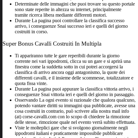
Determinate delle immagini che puoi trovare su questo portale
sono state reperite in altezza su internet, principalmente
tramite ricerca libera mediante differenti motori.
Durante La pagina puoi controllare la classifica successo
arrivo, i conseguenze Snai successo ieri e quelli del giorno
costruiti in corso.
Super Bonus Cavalli Costruiti In Multipla
Ti appariranno tutte le gare reperibili durante la giorno
corrente nei vari ippodromi, clicca su un gare e si aprirà una
finestra come la suddetta sotto in cui potrei accorgersi la
classifica di arrivo ancora oggi antagonismo, la quote dei
differenti cavalli, e il insieme delle scommesse, totalizzatore e
quota fissa vinte.
Durante La pagina puoi appurare la classifica vittoria arrivo, i
conseguenze Snai vittoria ieri e quelli del giorno in passaggio.
Osservando La ogni evento si razionale che qualora qualcuno,
potendo vantare diritti su immagini qua pubblicate, avesse una
cosa costruiti in contrario, può scrivere alla nostra mail info
(at) corse-cavalli.com con lo scopo di chiedere la rimozione
delle stesse, rimozione quale nel evento verrà subito effettuata.
Viste le molteplici gare che si svolgono giornalmente negli
ippodromi italiani e praticamente impossibile pubblicare