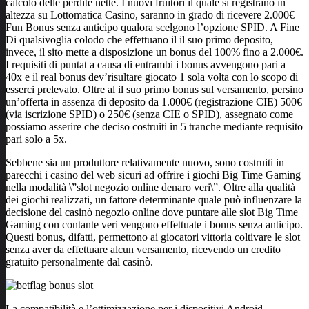
calcolo delle perdite nette. I nuovi fruitori il quale si registrano in
altezza su Lottomatica Casino, saranno in grado di ricevere 2.000€
Fun Bonus senza anticipo qualora scelgono l’opzione SPID. A Fine
Di qualsivoglia colodo che effettuano il il suo primo deposito,
invece, il sito mette a disposizione un bonus del 100% fino a 2.000€.
I requisiti di puntat a causa di entrambi i bonus avvengono pari a
40x e il real bonus dev’risultare giocato 1 sola volta con lo scopo di
esserci prelevato. Oltre al il suo primo bonus sul versamento, persino
un’offerta in assenza di deposito da 1.000€ (registrazione CIE) 500€
(via iscrizione SPID) o 250€ (senza CIE o SPID), assegnato come
possiamo asserire che deciso costruiti in 5 tranche mediante requisito
pari solo a 5x.
Sebbene sia un produttore relativamente nuovo, sono costruiti in
parecchi i casino del web sicuri ad offrire i giochi Big Time Gaming
nella modalità \”slot negozio online denaro veri\”. Oltre alla qualità
dei giochi realizzati, un fattore determinante quale può influenzare la
decisione del casinò negozio online dove puntare alle slot Big Time
Gaming con contante veri vengono effettuate i bonus senza anticipo.
Questi bonus, difatti, permettono ai giocatori vittoria coltivare le slot
senza aver da effettuare alcun versamento, ricevendo un credito
gratuito personalmente dal casinò.
La compatibilità e l’ottimizzazione per i dispositivi Android