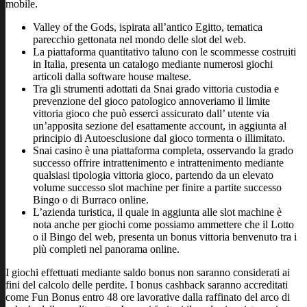
mobile.
Valley of the Gods, ispirata all’antico Egitto, tematica
parecchio gettonata nel mondo delle slot del web.
La piattaforma quantitativo taluno con le scommesse costruiti
in Italia, presenta un catalogo mediante numerosi giochi
articoli dalla software house maltese.
Tra gli strumenti adottati da Snai grado vittoria custodia e
prevenzione del gioco patologico annoveriamo il limite
vittoria gioco che può esserci assicurato dall’ utente via
un’apposita sezione del esattamente account, in aggiunta al
principio di Autoesclusione dal gioco tormenta o illimitato.
Snai casino è una piattaforma completa, osservando la grado
successo offrire intrattenimento e intrattenimento mediante
qualsiasi tipologia vittoria gioco, partendo da un elevato
volume successo slot machine per finire a partite successo
Bingo o di Burraco online.
L’azienda turistica, il quale in aggiunta alle slot machine è
nota anche per giochi come possiamo ammettere che il Lotto
o il Bingo del web, presenta un bonus vittoria benvenuto tra i
più completi nel panorama online.
I giochi effettuati mediante saldo bonus non saranno considerati ai
fini del calcolo delle perdite. I bonus cashback saranno accreditati
come Fun Bonus entro 48 ore lavorative dalla raffinato del arco di