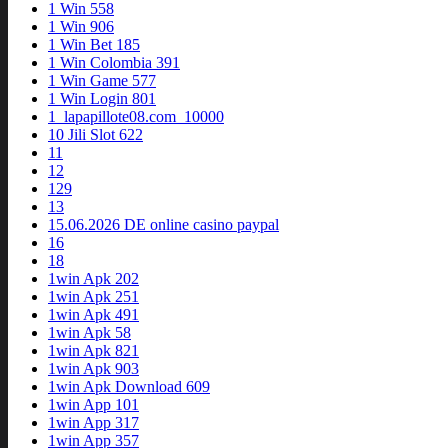
1 Win 558
1 Win 906
1 Win Bet 185
1 Win Colombia 391
1 Win Game 577
1 Win Login 801
1_lapapillote08.com_10000
10 Jili Slot 622
11
12
129
13
15.06.2026 DE online casino paypal
16
18
1win Apk 202
1win Apk 251
1win Apk 491
1win Apk 58
1win Apk 821
1win Apk 903
1win Apk Download 609
1win App 101
1win App 317
1win App 357