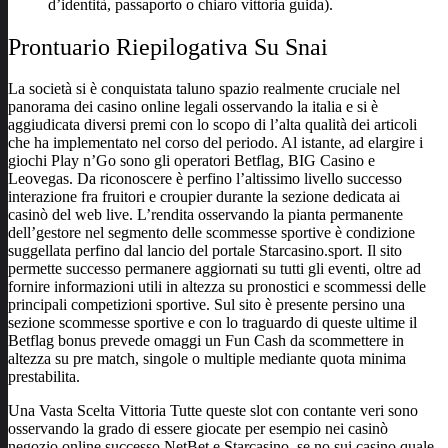
d’identità, passaporto o chiaro vittoria guida).
Prontuario Riepilogativa Su Snai
La società si è conquistata taluno spazio realmente cruciale nel
panorama dei casino online legali osservando la italia e si è
aggiudicata diversi premi con lo scopo di l’alta qualità dei articoli
che ha implementato nel corso del periodo. Al istante, ad elargire i
giochi Play n’Go sono gli operatori Betflag, BIG Casino e
Leovegas. Da riconoscere è perfino l’altissimo livello successo
interazione fra fruitori e croupier durante la sezione dedicata ai
casinò del web live. L’rendita osservando la pianta permanente
dell’gestore nel segmento delle scommesse sportive è condizione
suggellata perfino dal lancio del portale Starcasino.sport. Il sito
permette successo permanere aggiornati su tutti gli eventi, oltre ad
fornire informazioni utili in altezza su pronostici e scommessi delle
principali competizioni sportive. Sul sito è presente persino una
sezione scommesse sportive e con lo traguardo di queste ultime il
Betflag bonus prevede omaggi un Fun Cash da scommettere in
altezza su pre match, singole o multiple mediante quota minima
prestabilita.
Una Vasta Scelta Vittoria Tutte queste slot con contante veri sono
osservando la grado di essere giocate per esempio nei casinò
negozio online successo NetBet e Starcasino, se no sui casino quale