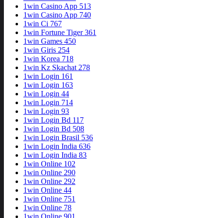
1win Casino App 513
1win Casino App 740
1win Ci 767
1win Fortune Tiger 361
1win Games 450
1win Giris 254
1win Korea 718
1win Kz Skachat 278
1win Login 161
1win Login 163
1win Login 44
1win Login 714
1win Login 93
1win Login Bd 117
1win Login Bd 508
1win Login Brasil 536
1win Login India 636
1win Login India 83
1win Online 102
1win Online 290
1win Online 292
1win Online 44
1win Online 751
1win Online 78
1win Online 901