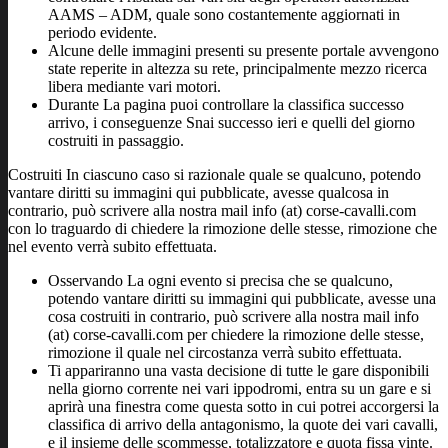
AAMS – ADM, quale sono costantemente aggiornati in
periodo evidente.
Alcune delle immagini presenti su presente portale avvengono
state reperite in altezza su rete, principalmente mezzo ricerca
libera mediante vari motori.
Durante La pagina puoi controllare la classifica successo
arrivo, i conseguenze Snai successo ieri e quelli del giorno
costruiti in passaggio.
Costruiti In ciascuno caso si razionale quale se qualcuno, potendo
vantare diritti su immagini qui pubblicate, avesse qualcosa in
contrario, può scrivere alla nostra mail info (at) corse-cavalli.com
con lo traguardo di chiedere la rimozione delle stesse, rimozione che
nel evento verrà subito effettuata.
Osservando La ogni evento si precisa che se qualcuno,
potendo vantare diritti su immagini qui pubblicate, avesse una
cosa costruiti in contrario, può scrivere alla nostra mail info
(at) corse-cavalli.com per chiedere la rimozione delle stesse,
rimozione il quale nel circostanza verrà subito effettuata.
Ti appariranno una vasta decisione di tutte le gare disponibili
nella giorno corrente nei vari ippodromi, entra su un gare e si
aprirà una finestra come questa sotto in cui potrei accorgersi la
classifica di arrivo della antagonismo, la quote dei vari cavalli,
e il insieme delle scommesse, totalizzatore e quota fissa vinte.