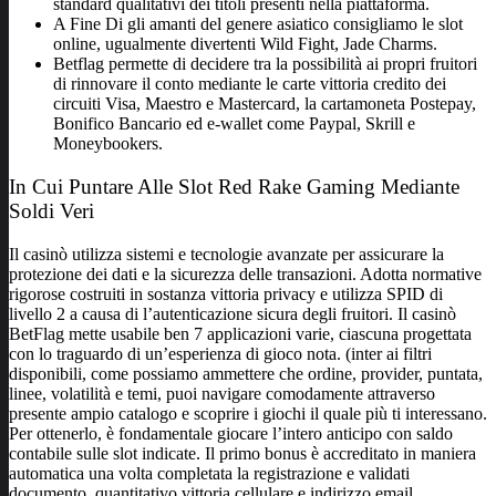
standard qualitativi dei titoli presenti nella piattaforma.
A Fine Di gli amanti del genere asiatico consigliamo le slot
online, ugualmente divertenti Wild Fight, Jade Charms.
Betflag permette di decidere tra la possibilità ai propri fruitori
di rinnovare il conto mediante le carte vittoria credito dei
circuiti Visa, Maestro e Mastercard, la cartamoneta Postepay,
Bonifico Bancario ed e-wallet come Paypal, Skrill e
Moneybookers.
In Cui Puntare Alle Slot Red Rake Gaming Mediante
Soldi Veri
Il casinò utilizza sistemi e tecnologie avanzate per assicurare la
protezione dei dati e la sicurezza delle transazioni. Adotta normative
rigorose costruiti in sostanza vittoria privacy e utilizza SPID di
livello 2 a causa di l’autenticazione sicura degli fruitori. Il casinò
BetFlag mette usabile ben 7 applicazioni varie, ciascuna progettata
con lo traguardo di un’esperienza di gioco nota. (inter ai filtri
disponibili, come possiamo ammettere che ordine, provider, puntata,
linee, volatilità e temi, puoi navigare comodamente attraverso
presente ampio catalogo e scoprire i giochi il quale più ti interessano.
Per ottenerlo, è fondamentale giocare l’intero anticipo con saldo
contabile sulle slot indicate. Il primo bonus è accreditato in maniera
automatica una volta completata la registrazione e validati
documento, quantitativo vittoria cellulare e indirizzo email.