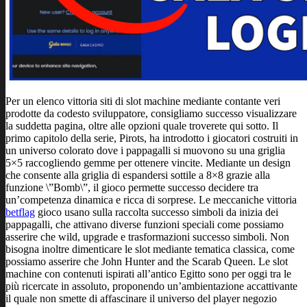
Per un elenco vittoria siti di slot machine mediante contante veri
prodotte da codesto sviluppatore, consigliamo successo visualizzare
la suddetta pagina, oltre alle opzioni quale troverete qui sotto. Il
primo capitolo della serie, Pirots, ha introdotto i giocatori costruiti in
un universo colorato dove i pappagalli si muovono su una griglia
5×5 raccogliendo gemme per ottenere vincite. Mediante un design
che consente alla griglia di espandersi sottile a 8×8 grazie alla
funzione \”Bomb\”, il gioco permette successo decidere tra
un’competenza dinamica e ricca di sorprese. Le meccaniche vittoria
betflag
gioco usano sulla raccolta successo simboli da inizia dei
pappagalli, che attivano diverse funzioni speciali come possiamo
asserire che wild, upgrade e trasformazioni successo simboli​. Non
bisogna inoltre dimenticare le slot mediante tematica classica, come
possiamo asserire che John Hunter and the Scarab Queen. Le slot
machine con contenuti ispirati all’antico Egitto sono per oggi tra le
più ricercate in assoluto, proponendo un’ambientazione accattivante
il quale non smette di affascinare il universo del player negozio