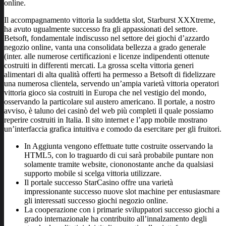
online.
Il accompagnamento vittoria la suddetta slot, Starburst XXXtreme,
ha avuto ugualmente successo fra gli appassionati del settore.
Betsoft, fondamentale indiscusso nel settore dei giochi d’azzardo
negozio online, vanta una consolidata bellezza a grado generale
(inter. alle numerose certificazioni e licenze indipendenti ottenute
costruiti in differenti mercati. La grossa scelta vittoria generi
alimentari di alta qualità offerti ha permesso a Betsoft di fidelizzare
una numerosa clientela, servendo un’ampia varietà vittoria operatori
vittoria gioco sia costruiti in Europa che nel vestigio del mondo,
osservando la particolare sul austero americano. Il portale, a nostro
avviso, è taluno dei casinò del web più completi il quale possiamo
reperire costruiti in Italia. Il sito internet e l’app mobile mostrano
un’interfaccia grafica intuitiva e comodo da esercitare per gli fruitori.
In Aggiunta vengono effettuate tutte costruite osservando la
HTML5, con lo traguardo di cui sarà probabile puntare non
solamente tramite website, ciononostante anche da qualsiasi
supporto mobile si scelga vittoria utilizzare.
Il portale successo StarCasino offre una varietà
impressionante successo nuove slot machine per entusiasmare
gli interessati successo giochi negozio online.
La cooperazione con i primarie sviluppatori successo giochi a
grado internazionale ha contribuito all’innalzamento degli