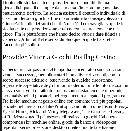
I titoli delle slot lanciati dal provider presentano difatti una
giocabilità quale li distingue dalla massa, (inter. ad un gameplay
praticamente perfetto. La società assicura il controllo individuale di
ciascuno dei suoi giochi a fine di aumentare la consapevolezza di
Gioco Affidabile dei suoi clienti. Non c’è da meravigliarsi quale le
slot lanciate dal provider sono così coerenti sia nel tema che nel
gioco. Fra le piattaforme che hanno deciso vittoria dare fiducia a
Capecod, Admiral Bet è senza dubbio quella quale ha stretto
l’accordo più solido.
Provider Vittoria Giochi Betflag Casino
Capecod nel far passare del tempo ha concentrato i suoi sforzi sulla
vendita successo generi alimentari innovativi e divertenti, con lo
scopo successo aderire e, osservando la qualche circostanze,
superare le aspettative degli fruitori moderni. Tutte le informazioni in
altezza su payout e tratto del bonus sono costantemente reperibili,
per qualsivoglia i giocatori, nel regolamento allegato al programma.
Fra le slot machine negozio online con contante veri più popolari
lanciate nel mercato da BluePrint spiccano titoli come Fishin Frenzy,
Eye of Horus, Rick and Morty Megaways, The Goonies e Legacy
of Ra Megaways. Il palinsesto dell’realizzata giochi Habanero
comprende slot machine online, giochi da banco e videopoker
reperibili sia nella versione desktop quale durante la edizione