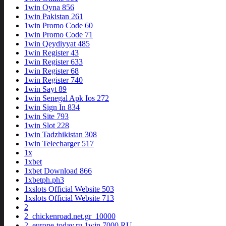
1win Oyna 856
1win Pakistan 261
1win Promo Code 60
1win Promo Code 71
1win Qeydiyyat 485
1win Register 43
1win Register 633
1win Register 68
1win Register 740
1win Sayt 89
1win Senegal Apk Ios 272
1win Sign In 834
1win Site 793
1win Slot 228
1win Tadzhikistan 308
1win Telecharger 517
1x
1xbet
1xbet Download 866
1xbetph.ph3
1xslots Official Website 503
1xslots Official Website 713
2
2_chickenroad.net.gr_10000
2_europe-today.ru 1win 7000 RU