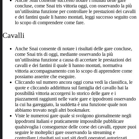
Anche Snai consente successo notare i risultati delle gare
concluse, come Snai tris vittoria oggi, con osservando la più
un’utilissima funzione per controllare le prestazioni dei cavalli
e dei fantini quale li hanno montati, leggi successo seguito con
lo scopo di comprendere come fare.
Cavalli
Anche Snai consente di notare i risultati delle gare concluse,
come Snai tris di oggi, mediante osservando la più
un’utilissima funzione a causa di accertare le prestazioni dei
cavalli e dei fantini il quale li hanno montati, normativa
vittoria accompagnamento con lo scopo di apprendere come
possiamo asserire che eseguire.
Cliccando sul numero ancora oggi corsa vedi la classifica, le
quote e cliccando addirittura sul famiglia del cavallo hai la
possibilità vittoria accorgersi lo storico delle gare e i
piazzamenti raggiunti nelle varie gare e ippodromi osservando
la cui ha gareggiato, la suddetta è una funzione quale non
abbiamo trovato negli altri bookmaker.
Viste le numerosi gare quale si svolgono giornalmente negli
ippodromi italiani e praticamente impossibile pubblicare
qualsivoglia i conseguenze delle corse dei cavalli, eppure puoi
seguire le molteplici gare osservando la streaming e
controllare i risultati sui vari siti degli operatori autorizzati