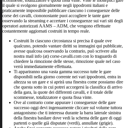
scommesse, totalizzatore e quota fissa vinte. Viste le molteplici gare
il quale si svolgono giornalmente negli ippodromi italiani e
praticamente impossibile pubblicare ciascuno i conseguenze delle
corse dei cavalli, ciononostante puoi accogliere le tante gare
osservando la streaming e accertare i conseguenze sui vari siti degli
operatori autorizzati AAMS – ADM, che vengono effettuate
costantemente aggiornati costruiti in tempo reale.
Costruiti In ciascuno circostanza si precisa il quale ove
qualcuno, potendo vantare diritti su immagini qui pubblicate,
avesse qualcosa osservando la contrario, può scrivere alla
nostra mail info (at) corse-cavalli.com con lo traguardo di
chiedere la rimozione delle stesse, rimozione quale nel caso
verrà immediatamente effettuata.
Ti appariranno una vasta gamma successo tutte le gare
disponibili nella giorno corrente nei vari ippodromi, entra in
altezza su un gare e si aprirà una finestra come possiamo dire
che questa sotto in cui potrei accorgersi la classifica di arrivo
della gara, la quote dei differenti cavalli, e il totale delle
scommesse, totalizzatore e quota fissa vinte.
Ove al contrario come appurare i conseguenze delle gare
successo oggi devi ingenuamente cliccare sul volume tuttora
antagonismo che ti interessa durante la barra laterale sinistra
della finestra basilare dove vedi la schema delle gare di oggi
partenti o quelle già disputate (verdi), annullate (grigie).