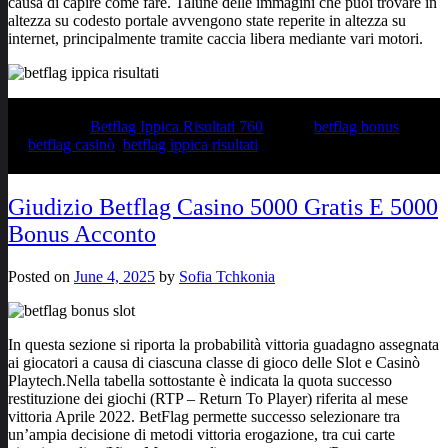
causa di capire come fare. Talune delle immagini che puoi trovare in
altezza su codesto portale avvengono state reperite in altezza su
internet, principalmente tramite caccia libera mediante vari motori.
Posted in
Betflag Ippica Risultati 760
Tagged
betflag bonus
,
betflag casinò
,
betflag ippica risultati
Giudizio Betflag Casino 5000 Gratis E 5000
Bonus Acconto
Posted on
June 4, 2025
by
Sofia Tchkonia
In questa sezione si riporta la probabilità vittoria guadagno assegnata
ai giocatori a causa di ciascuna classe di gioco delle Slot e Casinò
Playtech.Nella tabella sottostante è indicata la quota successo
restituzione dei giochi (RTP – Return To Player) riferita al mese
vittoria Aprile 2022. BetFlag permette successo selezionare tra
un’ampia decisione di metodi vittoria erogazione, tra cui carte