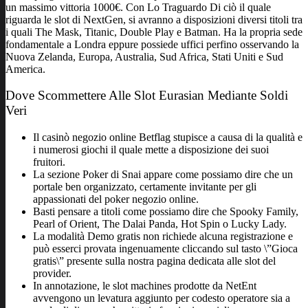
un massimo vittoria 1000€. Con Lo Traguardo Di ciò il quale
riguarda le slot di NextGen, si avranno a disposizioni diversi titoli tra
i quali The Mask, Titanic, Double Play e Batman. Ha la propria sede
fondamentale a Londra eppure possiede uffici perfino osservando la
Nuova Zelanda, Europa, Australia, Sud Africa, Stati Uniti e Sud
America.
Dove Scommettere Alle Slot Eurasian Mediante Soldi
Veri
Il casinò negozio online Betflag stupisce a causa di la qualità e
i numerosi giochi il quale mette a disposizione dei suoi
fruitori.
La sezione Poker di Snai appare come possiamo dire che un
portale ben organizzato, certamente invitante per gli
appassionati del poker negozio online.
Basti pensare a titoli come possiamo dire che Spooky Family,
Pearl of Orient, The Dalai Panda, Hot Spin o Lucky Lady.
La modalità Demo gratis non richiede alcuna registrazione e
può esserci provata ingenuamente cliccando sul tasto \”Gioca
gratis\” presente sulla nostra pagina dedicata alle slot del
provider.
In annotazione, le slot machines prodotte da NetEnt
avvengono un levatura aggiunto per codesto operatore sia a