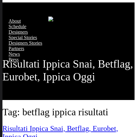
About
Schedule
Designers
Special Stories
Designers Stories
Partners
News
Press
Risultati Ippica Snai, Betflag,
Eurobet, Ippica Oggi
Tag:
betflag ippica risultati
Risultati Ippica Snai, Betflag, Eurobet,
Ippica Oggi