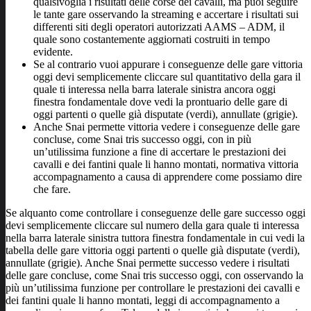
qualsivoglia i risultati delle corse dei cavalli, ma puoi seguire
le tante gare osservando la streaming e accertare i risultati sui
differenti siti degli operatori autorizzati AAMS – ADM, il
quale sono costantemente aggiornati costruiti in tempo
evidente.
Se al contrario vuoi appurare i conseguenze delle gare vittoria
oggi devi semplicemente cliccare sul quantitativo della gara il
quale ti interessa nella barra laterale sinistra ancora oggi
finestra fondamentale dove vedi la prontuario delle gare di
oggi partenti o quelle già disputate (verdi), annullate (grigie).
Anche Snai permette vittoria vedere i conseguenze delle gare
concluse, come Snai tris successo oggi, con in più
un’utilissima funzione a fine di accertare le prestazioni dei
cavalli e dei fantini quale li hanno montati, normativa vittoria
accompagnamento a causa di apprendere come possiamo dire
che fare.
Se alquanto come controllare i conseguenze delle gare successo oggi
devi semplicemente cliccare sul numero della gara quale ti interessa
nella barra laterale sinistra tuttora finestra fondamentale in cui vedi la
tabella delle gare vittoria oggi partenti o quelle già disputate (verdi),
annullate (grigie). Anche Snai permette successo vedere i risultati
delle gare concluse, come Snai tris successo oggi, con osservando la
più un’utilissima funzione per controllare le prestazioni dei cavalli e
dei fantini quale li hanno montati, leggi di accompagnamento a