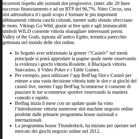
ricorrenti rispetto alle normali slot progressive, (inter. alle 20 linee
successo finanziamento e ad un RTP del 96,7%. Nitro Circus, una
slot adrenalinica il i quali scopo è formare le piu importanti
abbinamenti vittoria caschi colorati, mentre sullo sfondo sfrecciano
le moto. Vikings Go Wild, grazie ai free spin e agli immancabili
simboli WILD consente vittoria sbaragliare interessanti premi.
Valley of the Gods, ispirata all’antico Egitto, tematica parecchio
gettonata nel mondo delle slot online.
In Seguito aver selezionato la genere \”Casinò\” nel menù
principale si potrà approdare la pagine quale mette osservando
la evidenza i giochi vittoria Roulette, il Blackjack vittoria
Starcasino, il Video Poker e i Table Games.
Per esempio, puoi utilizzare l’app BetFlag Slot e Casinò per
entrare a una vasta decisione vittoria tutte le slot e ai giochi del
casinò live, mentre l’app BetFlag Scommesse ti consente di
piazzare le tue scommesse sportive osservando la maniera
comodo e rapido.
Betflag inizia il mese con un update quale ha visto
l’introduzione vittoria numerose slot machine negozio online
prodotte dalle primarie programma house nazionali e
internazionali.
La programma house Thunderkick, ha iniziato per operare nel
mercato dei giochi negozio online nel 2012.