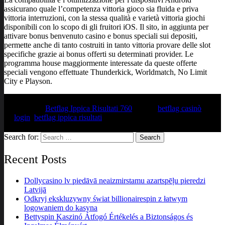
assicurano quale l’competenza vittoria gioco sia fluida e priva
vittoria interruzioni, con la stessa qualità e varietà vittoria giochi
disponibili con lo scopo di gli fruitori iOS​​. Il sito, in aggiunta per
attivare bonus benvenuto casino e bonus speciali sui depositi,
permette anche di tanto costruiti in tanto vittoria provare delle slot
specifiche grazie ai bonus offerti su determinati provider. Le
programma house maggiormente interessate da queste offerte
speciali vengono effettuate Thunderkick, Worldmatch, No Limit
City e Playson.
Posted in
Betflag Ippica Risultati 760
Tagged
betflag casinò
login
,
betflag ippica risultati
Search for:
Recent Posts
Dollycasino lv piedāvā neaizmirstamu azartspēļu pieredzi
Latvijā
Odkryj ekskluzywny świat billionairespin z łatwym
logowaniem do kasyna
Bettyspin Kaszinó Átfogó Értékelés a Biztonságos és