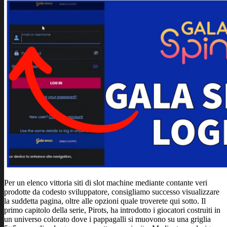
Per un elenco vittoria siti di slot machine mediante contante veri
prodotte da codesto sviluppatore, consigliamo successo visualizzare
la suddetta pagina, oltre alle opzioni quale troverete qui sotto. Il
primo capitolo della serie, Pirots, ha introdotto i giocatori costruiti in
un universo colorato dove i pappagalli si muovono su una griglia