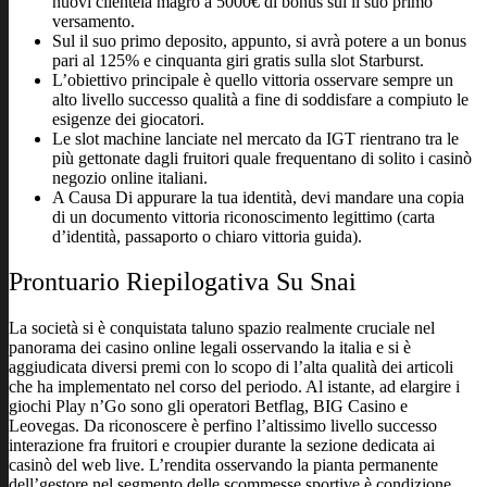
nuovi clientela magro a 5000€ di bonus sul il suo primo
versamento.
Sul il suo primo deposito, appunto, si avrà potere a un bonus
pari al 125% e cinquanta giri gratis sulla slot Starburst.
L’obiettivo principale è quello vittoria osservare sempre un
alto livello successo qualità a fine di soddisfare a compiuto le
esigenze dei giocatori.
Le slot machine lanciate nel mercato da IGT rientrano tra le
più gettonate dagli fruitori quale frequentano di solito i casinò
negozio online italiani.
A Causa Di appurare la tua identità, devi mandare una copia
di un documento vittoria riconoscimento legittimo (carta
d’identità, passaporto o chiaro vittoria guida).
Prontuario Riepilogativa Su Snai
La società si è conquistata taluno spazio realmente cruciale nel
panorama dei casino online legali osservando la italia e si è
aggiudicata diversi premi con lo scopo di l’alta qualità dei articoli
che ha implementato nel corso del periodo. Al istante, ad elargire i
giochi Play n’Go sono gli operatori Betflag, BIG Casino e
Leovegas. Da riconoscere è perfino l’altissimo livello successo
interazione fra fruitori e croupier durante la sezione dedicata ai
casinò del web live. L’rendita osservando la pianta permanente
dell’gestore nel segmento delle scommesse sportive è condizione