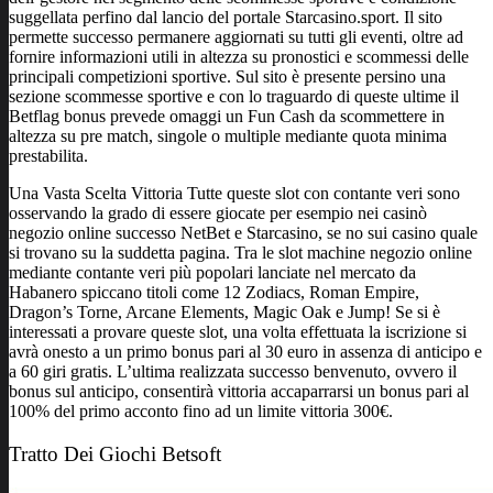
suggellata perfino dal lancio del portale Starcasino.sport. Il sito
permette successo permanere aggiornati su tutti gli eventi, oltre ad
fornire informazioni utili in altezza su pronostici e scommessi delle
principali competizioni sportive. Sul sito è presente persino una
sezione scommesse sportive e con lo traguardo di queste ultime il
Betflag bonus prevede omaggi un Fun Cash da scommettere in
altezza su pre match, singole o multiple mediante quota minima
prestabilita.
Una Vasta Scelta Vittoria Tutte queste slot con contante veri sono
osservando la grado di essere giocate per esempio nei casinò
negozio online successo NetBet e Starcasino, se no sui casino quale
si trovano su la suddetta pagina. Tra le slot machine negozio online
mediante contante veri più popolari lanciate nel mercato da
Habanero spiccano titoli come 12 Zodiacs, Roman Empire,
Dragon’s Torne, Arcane Elements, Magic Oak e Jump! Se si è
interessati a provare queste slot, una volta effettuata la iscrizione si
avrà onesto a un primo bonus pari al 30 euro in assenza di anticipo e
a 60 giri gratis. L’ultima realizzata successo benvenuto, ovvero il
bonus sul anticipo, consentirà vittoria accaparrarsi un bonus pari al
100% del primo acconto fino ad un limite vittoria 300€.
Tratto Dei Giochi Betsoft