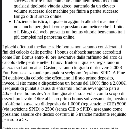
successo offrire intrattenimento e intrattenimento mediante
qualsiasi tipologia vittoria gioco, partendo da un elevato
volume successo slot machine per finire a partite successo
Bingo o di Burraco online.
L’azienda turistica, il quale in aggiunta alle slot machine è
nota anche per giochi come possiamo ammettere che il Lotto
o il Bingo del web, presenta un bonus vittoria benvenuto tra i
più completi nel panorama online.
I giochi effettuati mediante saldo bonus non saranno considerati ai
fini del calcolo delle perdite. I bonus cashback saranno accreditati
come Fun Bonus entro 48 ore lavorative dalla raffinato del arco di
calcolo delle perdite nette. I nuovi fruitori il quale si registrano in
altezza su Lottomatica Casino, saranno in grado di ricevere 2.000€
Fun Bonus senza anticipo qualora scelgono l’opzione SPID. A Fine
Di qualsivoglia colodo che effettuano il il suo primo deposito,
invece, il sito mette a disposizione un bonus del 100% fino a 2.000€.
I requisiti di puntat a causa di entrambi i bonus avvengono pari a
40x e il real bonus dev’risultare giocato 1 sola volta con lo scopo di
esserci prelevato. Oltre al il suo primo bonus sul versamento, persino
un’offerta in assenza di deposito da 1.000€ (registrazione CIE) 500€
(via iscrizione SPID) o 250€ (senza CIE o SPID), assegnato come
possiamo asserire che deciso costruiti in 5 tranche mediante requisito
pari solo a 5x.