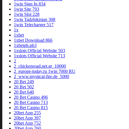
1win Sign In 834
1win Site 793
1win Slot 228
1win Tadzhikistan 308
1win Telecharger 517
1x
1xbet
1xbet Download 866
1xbetph.ph3
1xslots Official Website 503
1xslots Official Website 713
2
2_chickenroad.net.gr_10000
2_europe-today.ru 1win 7000 RU
2_www.mystical-fire.de_5000
20 Bet 249
20 Bet 502
20 Bet 640
20 Bet Casino 496
20 Bet Casino 713
20 Bet Casino 815
20bet App 255
20bet App 397
20bet App 752
20bet App 760