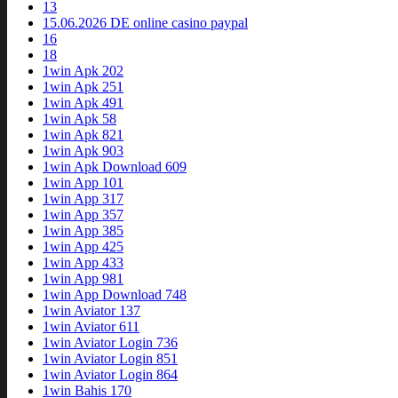
13
15.06.2026 DE online casino paypal
16
18
1win Apk 202
1win Apk 251
1win Apk 491
1win Apk 58
1win Apk 821
1win Apk 903
1win Apk Download 609
1win App 101
1win App 317
1win App 357
1win App 385
1win App 425
1win App 433
1win App 981
1win App Download 748
1win Aviator 137
1win Aviator 611
1win Aviator Login 736
1win Aviator Login 851
1win Aviator Login 864
1win Bahis 170