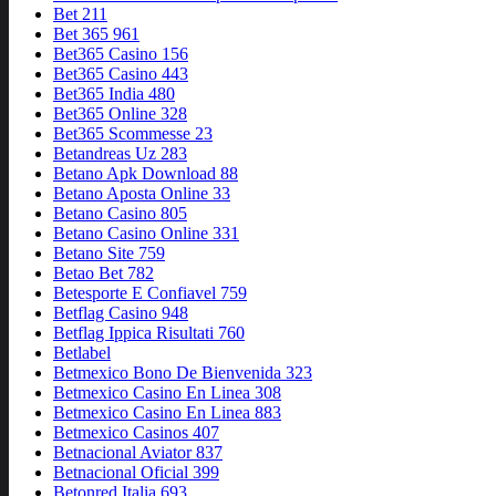
Bet 211
Bet 365 961
Bet365 Casino 156
Bet365 Casino 443
Bet365 India 480
Bet365 Online 328
Bet365 Scommesse 23
Betandreas Uz 283
Betano Apk Download 88
Betano Aposta Online 33
Betano Casino 805
Betano Casino Online 331
Betano Site 759
Betao Bet 782
Betesporte E Confiavel 759
Betflag Casino 948
Betflag Ippica Risultati 760
Betlabel
Betmexico Bono De Bienvenida 323
Betmexico Casino En Linea 308
Betmexico Casino En Linea 883
Betmexico Casinos 407
Betnacional Aviator 837
Betnacional Oficial 399
Betonred Italia 693