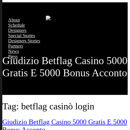
About
Schedule
Designers
Special Stories
Designers Stories
Partners
News
Press
Giudizio Betflag Casino 5000
Gratis E 5000 Bonus Acconto
Tag:
betflag casinò login
Giudizio Betflag Casino 5000 Gratis E 5000
Bonus Acconto