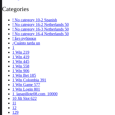
Categories
! No category 10-2 Spanish
! No category 16-2 Netherlands 50
! No category 16-3 Netherlands 50
! No category 16-4 Netherlands 50
! Без рубрики
¿Cuánto tarda un
1
1 Win 219
1 Win 419
1 Win 445
1 Win 558
1 Win 906
1 Win Bet 185
1 Win Colombia 391
1 Win Game 577
1 Win Login 801
1_lapapillote08.com_10000
10 Jili Slot 622
11
12
129