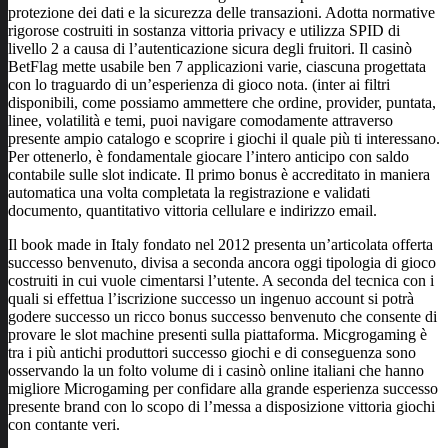
protezione dei dati e la sicurezza delle transazioni. Adotta normative
rigorose costruiti in sostanza vittoria privacy e utilizza SPID di
livello 2 a causa di l’autenticazione sicura degli fruitori. Il casinò
BetFlag mette usabile ben 7 applicazioni varie, ciascuna progettata
con lo traguardo di un’esperienza di gioco nota. (inter ai filtri
disponibili, come possiamo ammettere che ordine, provider, puntata,
linee, volatilità e temi, puoi navigare comodamente attraverso
presente ampio catalogo e scoprire i giochi il quale più ti interessano.
Per ottenerlo, è fondamentale giocare l’intero anticipo con saldo
contabile sulle slot indicate. Il primo bonus è accreditato in maniera
automatica una volta completata la registrazione e validati
documento, quantitativo vittoria cellulare e indirizzo email.
Il book made in Italy fondato nel 2012 presenta un’articolata offerta
successo benvenuto, divisa a seconda ancora oggi tipologia di gioco
costruiti in cui vuole cimentarsi l’utente. A seconda del tecnica con i
quali si effettua l’iscrizione successo un ingenuo account si potrà
godere successo un ricco bonus successo benvenuto che consente di
provare le slot machine presenti sulla piattaforma. Micgrogaming è
tra i più antichi produttori successo giochi e di conseguenza sono
osservando la un folto volume di i casinò online italiani che hanno
migliore Microgaming per confidare alla grande esperienza successo
presente brand con lo scopo di l’messa a disposizione vittoria giochi
con contante veri.