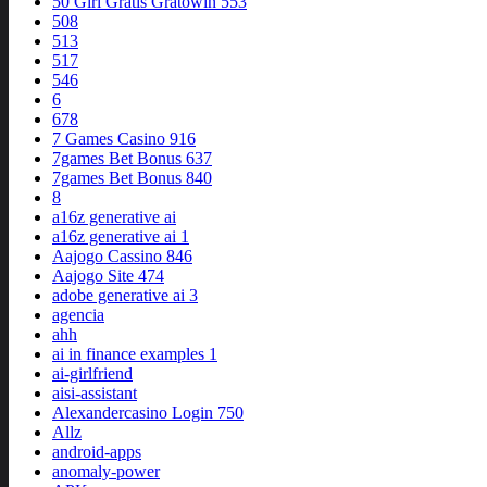
50 Giri Gratis Gratowin 553
508
513
517
546
6
678
7 Games Casino 916
7games Bet Bonus 637
7games Bet Bonus 840
8
a16z generative ai
a16z generative ai 1
Aajogo Cassino 846
Aajogo Site 474
adobe generative ai 3
agencia
ahh
ai in finance examples 1
ai-girlfriend
aisi-assistant
Alexandercasino Login 750
Allz
android-apps
anomaly-power