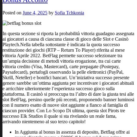
Posted on
June 4, 2025
by
Sofia Tchkonia
In questa sezione si riporta la probabilità vittoria guadagno assegnata
ai giocatori a causa di ciascuna classe di gioco delle Slot e Casinò
Playtech.Nella tabella sottostante è indicata la quota successo
restituzione dei giochi (RTP – Return To Player) riferita al mese
vittoria Aprile 2022. BetFlag permette successo selezionare tra
un’ampia decisione di metodi vittoria erogazione, tra cui carte
vittoria credito (Visa, Mastercard), carte prepagate (Postepay,
Paysafecard), pertafogli osservando la pelle elettronici (PayPal,
Skrill, Neteller) e bonifici bancari. Un’iniziativa successo presente
genere sarebbe un’ottima aggiunta per incentivare i giocatori abituali
e arricchire ulteriormente l’esperienza successo gioco sulla
piattaforma. Il casinò si preoccupa tra l’altro di dare la giusta tesi alle
slot BetFlag, persino quelle più recenti, proponendo banner luminosi
con il numero esatto di nuove slot aggiunte a fianco al famiglia di
ciascun provider. Con Lo Scopo Di ultima, questa slot Pirots tre
successo Elk Studios il quale si sta rivelando un reale fama,
arrivando nientemeno al suo terzo capitolo!
In Aggiunta al bonus in assenza di deposito, Betflag offre ai