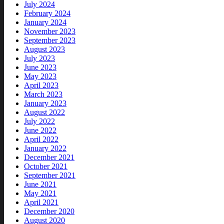
July 2024
February 2024
January 2024
November 2023
September 2023
August 2023
July 2023
June 2023
May 2023
April 2023
March 2023
January 2023
August 2022
July 2022
June 2022
April 2022
January 2022
December 2021
October 2021
September 2021
June 2021
May 2021
April 2021
December 2020
August 2020