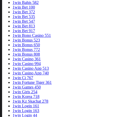
1win Bahis 582
1win Bet 100
1win Bet 372
1win Bet 535
1win Bet 547
1win Bet 813
1win Bet 917
1win Bono Casino 551
1win Bonus 523
1win Bonus 650
1win Bonus 772
1win Bonus 808
1win Casino 361
1win Casino 994
1win Casino App 513
1win Casino App 740
1win Ci 767
1win Fortune Tiger 361
1win Games 450
1win Giris 254
1win Korea 718
1win Kz Skachat 278
1win Login 161
1win Login 163
1win Login 44