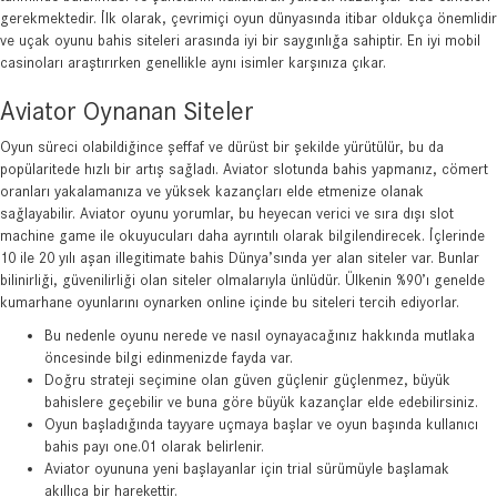
gerekmektedir. İlk olarak, çevrimiçi oyun dünyasında itibar oldukça önemlidir
ve uçak oyunu bahis siteleri arasında iyi bir saygınlığa sahiptir. En iyi mobil
casinoları araştırırken genellikle aynı isimler karşınıza çıkar.
Aviator Oynanan Siteler
Oyun süreci olabildiğince şeffaf ve dürüst bir şekilde yürütülür, bu da
popülaritede hızlı bir artış sağladı. Aviator slotunda bahis yapmanız, cömert
oranları yakalamanıza ve yüksek kazançları elde etmenize olanak
sağlayabilir. Aviator oyunu yorumlar, bu heyecan verici ve sıra dışı slot
machine game ile okuyucuları daha ayrıntılı olarak bilgilendirecek. İçlerinde
10 ile 20 yılı aşan illegitimate bahis Dünya’sında yer alan siteler var. Bunlar
bilinirliği, güvenilirliği olan siteler olmalarıyla ünlüdür. Ülkenin %90’ı genelde
kumarhane oyunlarını oynarken online içinde bu siteleri tercih ediyorlar.
Bu nedenle oyunu nerede ve nasıl oynayacağınız hakkında mutlaka
öncesinde bilgi edinmenizde fayda var.
Doğru strateji seçimine olan güven güçlenir güçlenmez, büyük
bahislere geçebilir ve buna göre büyük kazançlar elde edebilirsiniz.
Oyun başladığında tayyare uçmaya başlar ve oyun başında kullanıcı
bahis payı one.01 olarak belirlenir.
Aviator oyununa yeni başlayanlar için trial sürümüyle başlamak
akıllıca bir harekettir.