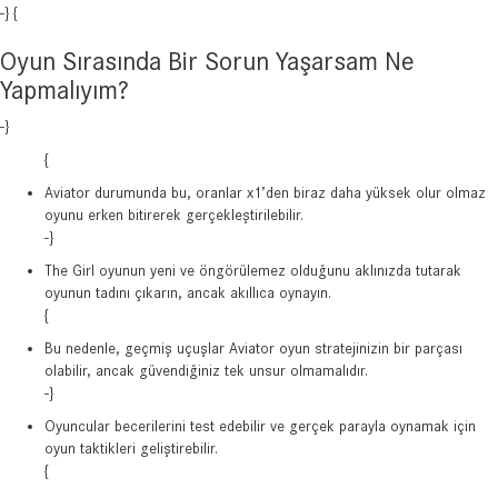
-} {
Oyun Sırasında Bir Sorun Yaşarsam Ne
Yapmalıyım?
-}
{
Aviator durumunda bu, oranlar x1’den biraz daha yüksek olur olmaz
oyunu erken bitirerek gerçekleştirilebilir.
-}
The Girl oyunun yeni ve öngörülemez olduğunu aklınızda tutarak
oyunun tadını çıkarın, ancak akıllıca oynayın.
{
Bu nedenle, geçmiş uçuşlar Aviator oyun stratejinizin bir parçası
olabilir, ancak güvendiğiniz tek unsur olmamalıdır.
-}
Oyuncular becerilerini test edebilir ve gerçek parayla oynamak için
oyun taktikleri geliştirebilir.
{