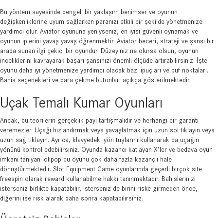
Bu yöntem sayesinde dengeli bir yaklaşım benimser ve oyunun
değişkenliklerine uyum sağlarken paranızı etkili bir şekilde yönetmenize
yardımcı olur. Aviator oyununa yeniyseniz, en iyisi güvenli oynamak ve
oyunun iplerini yavaş yavaş öğrenmektir. Aviator beceri, strateji ve şansı bir
arada sunan ilgi çekici bir oyundur. Düzeyiniz ne olursa olsun, oyunun
inceliklerini kavrayarak başarı şansınızı önemli ölçüde artırabilirsiniz. İşte
oyunu daha iyi yönetmenize yardımcı olacak bazı ipuçları ve püf noktaları.
Bahis seçenekleri ve para çekme butonları açıkça gösterilmektedir.
Uçak Temalı Kumar Oyunları
Ancak, bu teorilerin gerçeklik payı tartışmalıdır ve herhangi bir garanti
veremezler. Uçağı hızlandırmak veya yavaşlatmak için uzun sol tıklayın veya
uzun sağ tıklayın. Ayrıca, klavyedeki yön tuşlarını kullanarak da uçağın
yönünü kontrol edebilirsiniz. Oyunda kazancı katlayan X’ler ve bedava oyun
imkanı tanıyan lolipop bu oyunu çok daha fazla kazançlı hale
dönüştürmektedir. Slot Equipment Game oyunlarında geçerli birçok site
freespin olarak reward kullanabilme hakkı tanınmaktadır. Bahislerinizi
isterseniz birlikte kapatabilir, isterseniz de birini riske girmeden önce,
diğerini ise risk alarak daha sonra kapatabilirsiniz.