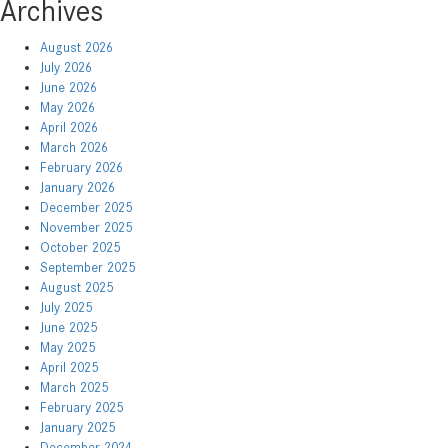
Archives
August 2026
July 2026
June 2026
May 2026
April 2026
March 2026
February 2026
January 2026
December 2025
November 2025
October 2025
September 2025
August 2025
July 2025
June 2025
May 2025
April 2025
March 2025
February 2025
January 2025
December 2024