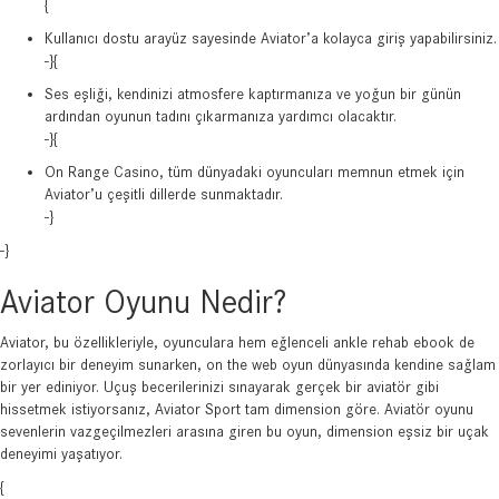
{
Kullanıcı dostu arayüz sayesinde Aviator’a kolayca giriş yapabilirsiniz.
-}{
Ses eşliği, kendinizi atmosfere kaptırmanıza ve yoğun bir günün
ardından oyunun tadını çıkarmanıza yardımcı olacaktır.
-}{
On Range Casino, tüm dünyadaki oyuncuları memnun etmek için
Aviator’u çeşitli dillerde sunmaktadır.
-}
-}
Aviator Oyunu Nedir?
Aviator, bu özellikleriyle, oyunculara hem eğlenceli ankle rehab ebook de
zorlayıcı bir deneyim sunarken, on the web oyun dünyasında kendine sağlam
bir yer ediniyor. Uçuş becerilerinizi sınayarak gerçek bir aviatör gibi
hissetmek istiyorsanız, Aviator Sport tam dimension göre. Aviatör oyunu
sevenlerin vazgeçilmezleri arasına giren bu oyun, dimension eşsiz bir uçak
deneyimi yaşatıyor.
{