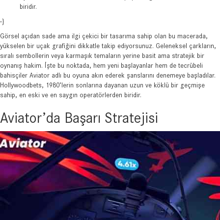
biridir.
-}
Görsel açıdan sade ama ilgi çekici bir tasarıma sahip olan bu macerada,
yükselen bir uçak grafiğini dikkatle takip ediyorsunuz. Geleneksel çarkların,
sıralı sembollerin veya karmaşık temaların yerine basit ama stratejik bir
oynanış hakim. İşte bu noktada, hem yeni başlayanlar hem de tecrübeli
bahisçiler Aviator adlı bu oyuna akın ederek şanslarını denemeye başladılar.
Hollywoodbets, 1980’lerin sonlarına dayanan uzun ve köklü bir geçmişe
sahip, en eski ve en saygın operatörlerden biridir.
Aviator’da Başarı Stratejisi