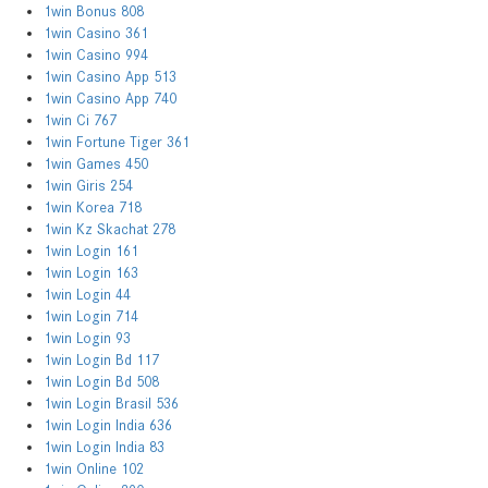
1win Bonus 808
1win Casino 361
1win Casino 994
1win Casino App 513
1win Casino App 740
1win Ci 767
1win Fortune Tiger 361
1win Games 450
1win Giris 254
1win Korea 718
1win Kz Skachat 278
1win Login 161
1win Login 163
1win Login 44
1win Login 714
1win Login 93
1win Login Bd 117
1win Login Bd 508
1win Login Brasil 536
1win Login India 636
1win Login India 83
1win Online 102