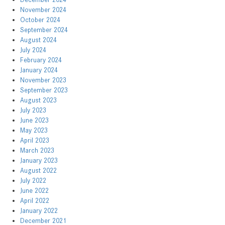
November 2024
October 2024
September 2024
August 2024
July 2024
February 2024
January 2024
November 2023
September 2023
August 2023
July 2023
June 2023
May 2023
April 2023
March 2023
January 2023
August 2022
July 2022
June 2022
April 2022
January 2022
December 2021