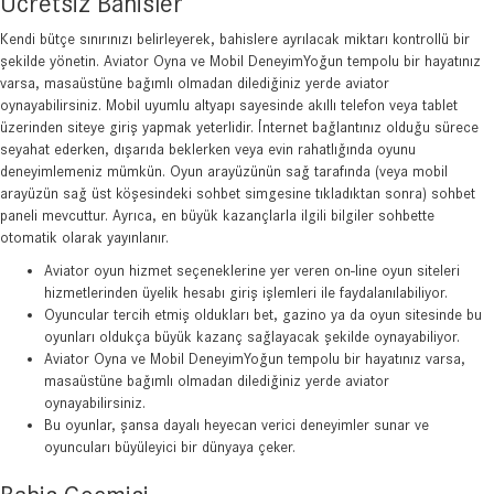
Ücretsiz Bahisler
Kendi bütçe sınırınızı belirleyerek, bahislere ayrılacak miktarı kontrollü bir
şekilde yönetin. Aviator Oyna ve Mobil DeneyimYoğun tempolu bir hayatınız
varsa, masaüstüne bağımlı olmadan dilediğiniz yerde aviator
oynayabilirsiniz. Mobil uyumlu altyapı sayesinde akıllı telefon veya tablet
üzerinden siteye giriş yapmak yeterlidir. İnternet bağlantınız olduğu sürece
seyahat ederken, dışarıda beklerken veya evin rahatlığında oyunu
deneyimlemeniz mümkün. Oyun arayüzünün sağ tarafında (veya mobil
arayüzün sağ üst köşesindeki sohbet simgesine tıkladıktan sonra) sohbet
paneli mevcuttur. Ayrıca, en büyük kazançlarla ilgili bilgiler sohbette
otomatik olarak yayınlanır.
Aviator oyun hizmet seçeneklerine yer veren on-line oyun siteleri
hizmetlerinden üyelik hesabı giriş işlemleri ile faydalanılabiliyor.
Oyuncular tercih etmiş oldukları bet, gazino ya da oyun sitesinde bu
oyunları oldukça büyük kazanç sağlayacak şekilde oynayabiliyor.
Aviator Oyna ve Mobil DeneyimYoğun tempolu bir hayatınız varsa,
masaüstüne bağımlı olmadan dilediğiniz yerde aviator
oynayabilirsiniz.
Bu oyunlar, şansa dayalı heyecan verici deneyimler sunar ve
oyuncuları büyüleyici bir dünyaya çeker.