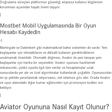
Doğrulama süreçleri platformun güvenliği empieza kullanıcı bilgilerinin
korunması açısından hayati önem taşıyor.
{
Mostbet Mobil Uygulamasında Bir Oyun
Hesabı Kaydedin
-}
Martingale ve Dalembert gibi matematiksel bahis sistemleri de vardır. Yeni
başlayanlar için olmadıklarını ve dikkatli kullanım gerektirdiklerini
unutmamak önemlidir. Otomatik düğmesi, Aviator ile yeni tanışan yeni
başlayanlar için harika bir seçenektir. Aviator oyununu hacklemek
imkansızdır, çünkü oyunla ilgili tüm veriler ve hesaplamalar uzak
sunucularda yer alır ve özel algoritmalar kullanılarak çoğaltılır. Oyununuzdan
en iyi şekilde yararlanmak istiyorsanız, net sitemize göz atın. Orada Aviator
ve oyun alanındaki diğer kumar eğlenceleri için promosyon kodları sizi
bekliyor.
{
Aviator Oyununa Nasıl Kayıt Olunur?