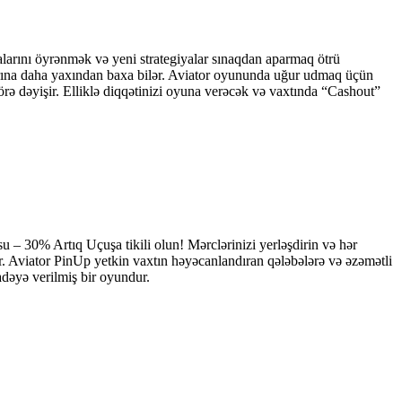
arını öyrənmək və yeni strategiyalar sınaqdan aparmaq ötrü
arına daha yaxından baxa bilər. Aviator oyununda uğur udmaq üçün
rə dəyişir. Elliklə diqqətinizi oyuna verəcək və vaxtında “Cashout”
 – 30% Artıq Uçuşa tikili olun! Mərclərinizi yerləşdirin və hər
Aviator PinUp yetkin vaxtın həyəcanlandıran qələbələrə və əzəmətli
adəyə verilmiş bir oyundur.