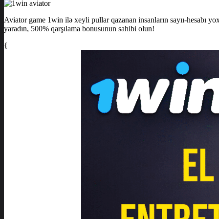
Aviator game 1win ilə xeyli pullar qazanan insanların sayıı-hesabı y
yaradın, 500% qarşılama bonusunun sahibi olun!
{