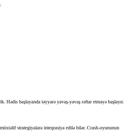
.
k. Hədis başlayanda təyyarə yavaş-yavaş rəftar etməyə başlayır.
müxtəlif strategiyalara inteqrasiya edilə bilər. Crash-oyununun