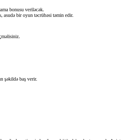
lama bonusu veriləcək.
, asudə bir oyun təcrübəsi təmin edir.
məlisiniz.
n şəkildə baş verir.