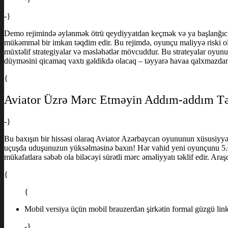
-}
Demo rejimində əylənmək ötrü qeydiyyatdan keçmək və ya başlanğıc e
mükəmməl bir imkan təqdim edir. Bu rejimdə, oyunçu maliyyə riski o
müxtəlif strategiyalar və məsləhətlər mövcuddur. Bu strateyalar oyun
düyməsini qicamaq vaxtı gəldikdə olacaq – təyyarə havaa qalxmazdan
{
Aviator Üzrə Mərc Etməyin Addım-addım Tə
-}
Bu baxışın bir hissəsi olaraq Aviator Azərbaycan oyununun xüsusiyyətl
uçuşda uduşunuzun yüksəlməsinə baxın! Hər vahid yeni oyunçunu 5.0
mükafatlara səbəb ola biləcəyi sürətli mərc əməliyyatı təklif edir. Ar
{
{
Mobil versiya üçün mobil brauzerdən şirkətin formal güzgü linki
-}