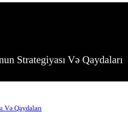
un Strategiyası Və Qaydaları
ı Və Qaydaları