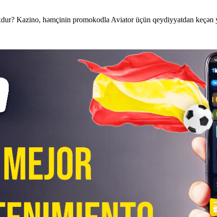
oxdur? Kazino, həmçinin promokodla Aviator üçün qeydiyyatdan keçən yen