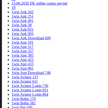
15.06.2026 DE online casino paypal
18
1win Apk 202
1win Apk 251
1win Apk 491
1win Apk 58
1win Apk 821
1win Apk 903
1win Apk Download 609
1win App 101
1win App 317
1win App 357
1win App 385
1win App 425
1win App 433
1win App 981
1win App Download 748
1win Aviator 137
1win Aviator 611
1win Aviator Login 736
1win Aviator Login 851
1win Aviator Login 864
1win Bahis 170
1win Bahis 582
1win Bet 100