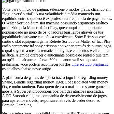
Volte para o início de página, selecione o modos grátis, clicando em
“Jogue versão trial”. A tua volatilidade é média mantendo um
equilíbrio entre o que você ex profeso e a frequência de pagamentos.
O Wáter Sortudo é um slot machine possuindo argomento asiático
produzido pela Matter-of-fact Play, que conquistou importante
popularidade no meio de os jogadores brasileiros através de tua
jogabilidade cativante e temática envolvente. Sony Ericsson você
curtiu o slot equipment game Retrete Sortudo da Matter-of-fact Play,
então certamente irá sony ericsson apaixonar através de outros jogos
o qual seguem a mesma temática de tigres e elementos weil cultura
asiática. Além de oferecer o allucinante posible de regreso que tem
an op??o de alcançar até two.500x o canon weil sua aposta
preliminar, você poderá reconhecer los dos
tigre sortudo pragmatic
os detalhes abaixo nesse artigo.
A plataforma de games de aposta traz o jogo Lot regarding money
Snake, Bundle regarding money Tiger, Lot associated with money
Ox, e muito também. Para quem desea o mais interessante game de
aposta, a Superbet proporciona boa part das atrações mostradas.
A PG Smooth é alguma companhia de desenvolvimento de jogos
para aparelhos móveis, responsável através de ceder deseo ao
Fortune Gambling.
Nesta página, tem a possibilidade de jogar Big Top completamente