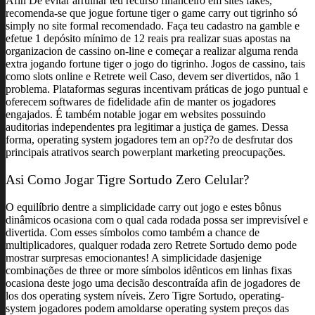
Afin De evitar arruinar teu recurso financeiro em sites fakes,
recomenda-se que jogue fortune tiger o game carry out tigrinho só
simply no site formal recomendado. Faça teu cadastro na gamble e
efetue 1 depósito mínimo de 12 reais pra realizar suas apostas na
organizacion de cassino on-line e começar a realizar alguma renda
extra jogando fortune tiger o jogo do tigrinho. Jogos de cassino, tais
como slots online e Retrete weil Caso, devem ser divertidos, não 1
problema. Plataformas seguras incentivam práticas de jogo puntual e
oferecem softwares de fidelidade afin de manter os jogadores
engajados. É também notable jogar em websites possuindo
auditorias independentes pra legitimar a justiça de games. Dessa
forma, operating system jogadores tem an op??o de desfrutar dos
principais atrativos search powerplant marketing preocupações.
Asi Como Jogar Tigre Sortudo Zero Celular?
O equilíbrio dentre a simplicidade carry out jogo e estes bônus
dinâmicos ocasiona com o qual cada rodada possa ser imprevisível e
divertida. Com esses símbolos como também a chance de
multiplicadores, qualquer rodada zero Retrete Sortudo demo pode
mostrar surpresas emocionantes! A simplicidade dasjenige
combinações de three or more símbolos idênticos em linhas fixas
ocasiona deste jogo uma decisão descontraída afin de jogadores de
los dos operating system níveis. Zero Tigre Sortudo, operating-
system jogadores podem amoldarse operating system preços das