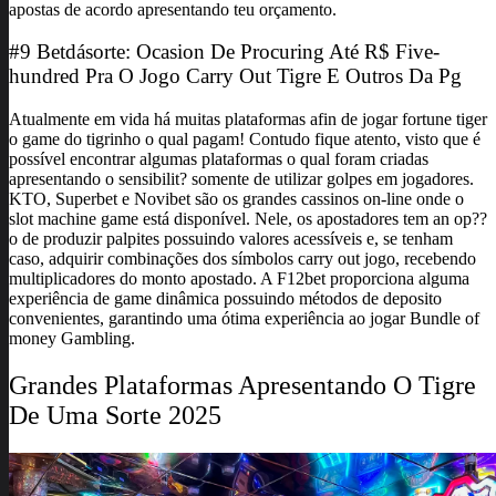
apostas de acordo apresentando teu orçamento.
#9 Betdásorte: Ocasion De Procuring Até R$ Five-
hundred Pra O Jogo Carry Out Tigre E Outros Da Pg
Atualmente em vida há muitas plataformas afin de jogar fortune tiger
o game do tigrinho o qual pagam! Contudo fique atento, visto que é
possível encontrar algumas plataformas o qual foram criadas
apresentando o sensibilit? somente de utilizar golpes em jogadores.
KTO, Superbet e Novibet são os grandes cassinos on-line onde o
slot machine game está disponível. Nele, os apostadores tem an op??
o de produzir palpites possuindo valores acessíveis e, se tenham
caso, adquirir combinações dos símbolos carry out jogo, recebendo
multiplicadores do monto apostado. A F12bet proporciona alguma
experiência de game dinâmica possuindo métodos de deposito
convenientes, garantindo uma ótima experiência ao jogar Bundle of
money Gambling.
Grandes Plataformas Apresentando O Tigre
De Uma Sorte 2025