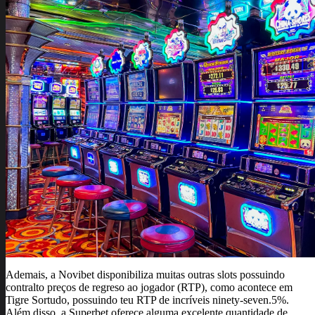
Ademais, a Novibet disponibiliza muitas outras slots possuindo
contralto preços de regreso ao jogador (RTP), como acontece em
Tigre Sortudo, possuindo teu RTP de incríveis ninety-seven.5%.
Além disso, a Superbet oferece alguma excelente quantidade de