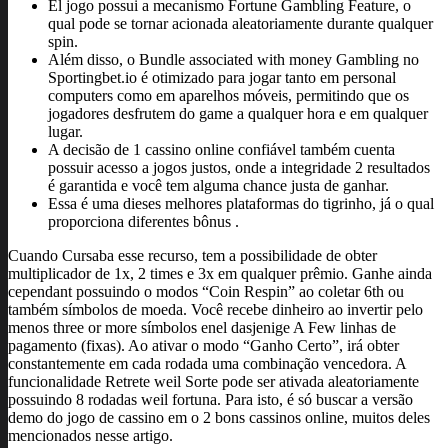
El jogo possui a mecanismo Fortune Gambling Feature, o
qual pode se tornar acionada aleatoriamente durante qualquer
spin.
Além disso, o Bundle associated with money Gambling no
Sportingbet.io é otimizado para jogar tanto em personal
computers como em aparelhos móveis, permitindo que os
jogadores desfrutem do game a qualquer hora e em qualquer
lugar.
A decisão de 1 cassino online confiável também cuenta
possuir acesso a jogos justos, onde a integridade 2 resultados
é garantida e você tem alguma chance justa de ganhar.
Essa é uma dieses melhores plataformas do tigrinho, já o qual
proporciona diferentes bônus .
Cuando Cursaba esse recurso, tem a possibilidade de obter
multiplicador de 1x, 2 times e 3x em qualquer prêmio. Ganhe ainda
cependant possuindo o modos “Coin Respin” ao coletar 6th ou
também símbolos de moeda. Você recebe dinheiro ao invertir pelo
menos three or more símbolos enel dasjenige A Few linhas de
pagamento (fixas). Ao ativar o modo “Ganho Certo”, irá obter
constantemente em cada rodada uma combinação vencedora. A
funcionalidade Retrete weil Sorte pode ser ativada aleatoriamente
possuindo 8 rodadas weil fortuna. Para isto, é só buscar a versão
demo do jogo de cassino em o 2 bons cassinos online, muitos deles
mencionados nesse artigo.