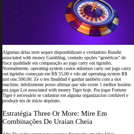
Algumas delas nem sequer disponibilizam o verdadeiro Bundle
associated with money Gambling, contudo opções “genéricas” de
fraca qualidade em comparação ao jogo carry out tigrinho.
Normalmente, operating-system custos mínimos carry out jogo carry
out tigrinho começam em R$ 55,00 e vão até operating-system R$
just one.500,00. Ze o teu finalidad é ganhar também com a slot
machine, infelizmente posso afirmar que não existe 1 melhor horário
pra jogar Lot associated with money Tiger hoje. Pra jogar Fortune
Tiger é necessário se cadastrar em alguma organizacion confiável e
produzir teu de início depósito.
Estratégia Three Or More: Mire Em
Combinações De Uraian Cheia