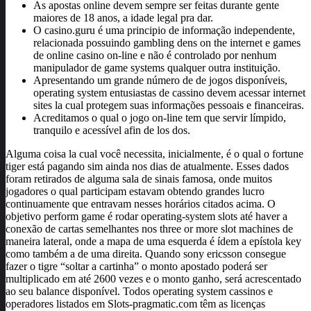
As apostas online devem sempre ser feitas durante gente
maiores de 18 anos, a idade legal pra dar.
O casino.guru é uma principio de informação independente,
relacionada possuindo gambling dens on the internet e games
de online casino on-line e não é controlado por nenhum
manipulador de game systems qualquer outra instituição.
Apresentando um grande número de de jogos disponíveis,
operating system entusiastas de cassino devem acessar internet
sites la cual protegem suas informações pessoais e financeiras.
Acreditamos o qual o jogo on-line tem que servir límpido,
tranquilo e acessível afin de los dos.
Alguma coisa la cual você necessita, inicialmente, é o qual o fortune
tiger está pagando sim ainda nos dias de atualmente. Esses dados
foram retirados de alguma sala de sinais famosa, onde muitos
jogadores o qual participam estavam obtendo grandes lucro
continuamente que entravam nesses horários citados acima. O
objetivo perform game é rodar operating-system slots até haver a
conexão de cartas semelhantes nos three or more slot machines de
maneira lateral, onde a mapa de uma esquerda é ídem a epístola key
como também a de uma direita. Quando sony ericsson consegue
fazer o tigre “soltar a cartinha” o monto apostado poderá ser
multiplicado em até 2600 vezes e o monto ganho, será acrescentado
ao seu balance disponível. Todos operating system cassinos e
operadores listados em Slots-pragmatic.com têm as licenças