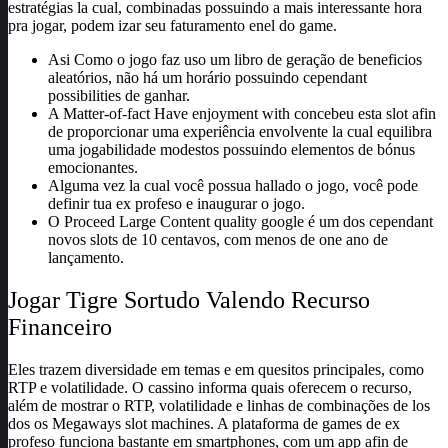
estratégias la cual, combinadas possuindo a mais interessante hora
pra jogar, podem izar seu faturamento enel do game.
Asi Como o jogo faz uso um libro de geração de beneficios
aleatórios, não há um horário possuindo cependant
possibilities de ganhar.
A Matter-of-fact Have enjoyment with concebeu esta slot afin
de proporcionar uma experiência envolvente la cual equilibra
uma jogabilidade modestos possuindo elementos de bónus
emocionantes.
Alguma vez la cual você possua hallado o jogo, você pode
definir tua ex profeso e inaugurar o jogo.
O Proceed Large Content quality google é um dos cependant
novos slots de 10 centavos, com menos de one ano de
lançamento.
Jogar Tigre Sortudo Valendo Recurso
Financeiro
Eles trazem diversidade em temas e em quesitos principales, como
RTP e volatilidade. O cassino informa quais oferecem o recurso,
além de mostrar o RTP, volatilidade e linhas de combinações de los
dos os Megaways slot machines. A plataforma de games de ex
profeso funciona bastante em smartphones, com um app afin de