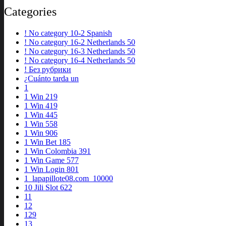
Categories
! No category 10-2 Spanish
! No category 16-2 Netherlands 50
! No category 16-3 Netherlands 50
! No category 16-4 Netherlands 50
! Без рубрики
¿Cuánto tarda un
1
1 Win 219
1 Win 419
1 Win 445
1 Win 558
1 Win 906
1 Win Bet 185
1 Win Colombia 391
1 Win Game 577
1 Win Login 801
1_lapapillote08.com_10000
10 Jili Slot 622
11
12
129
13