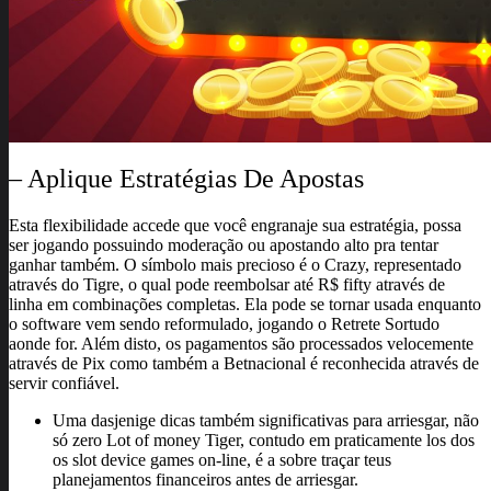
– Aplique Estratégias De Apostas
Esta flexibilidade accede que você engranaje sua estratégia, possa
ser jogando possuindo moderação ou apostando alto pra tentar
ganhar também. O símbolo mais precioso é o Crazy, representado
através do Tigre, o qual pode reembolsar até R$ fifty através de
linha em combinações completas. Ela pode se tornar usada enquanto
o software vem sendo reformulado, jogando o Retrete Sortudo
aonde for. Além disto, os pagamentos são processados velocemente
através de Pix como também a Betnacional é reconhecida através de
servir confiável.
Uma dasjenige dicas também significativas para arriesgar, não
só zero Lot of money Tiger, contudo em praticamente los dos
os slot device games on-line, é a sobre traçar teus
planejamentos financeiros antes de arriesgar.