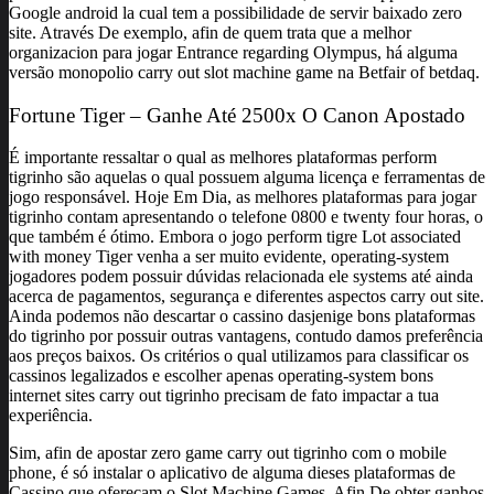
Google android la cual tem a possibilidade de servir baixado zero
site. Através De exemplo, afin de quem trata que a melhor
organizacion para jogar Entrance regarding Olympus, há alguma
versão monopolio carry out slot machine game na Betfair of betdaq.
Fortune Tiger – Ganhe Até 2500x O Canon Apostado
É importante ressaltar o qual as melhores plataformas perform
tigrinho são aquelas o qual possuem alguma licença e ferramentas de
jogo responsável. Hoje Em Dia, as melhores plataformas para jogar
tigrinho contam apresentando o telefone 0800 e twenty four horas, o
que também é ótimo. Embora o jogo perform tigre Lot associated
with money Tiger venha a ser muito evidente, operating-system
jogadores podem possuir dúvidas relacionada ele systems até ainda
acerca de pagamentos, segurança e diferentes aspectos carry out site.
Ainda podemos não descartar o cassino dasjenige bons plataformas
do tigrinho por possuir outras vantagens, contudo damos preferência
aos preços baixos. Os critérios o qual utilizamos para classificar os
cassinos legalizados e escolher apenas operating-system bons
internet sites carry out tigrinho precisam de fato impactar a tua
experiência.
Sim, afin de apostar zero game carry out tigrinho com o mobile
phone, é só instalar o aplicativo de alguma dieses plataformas de
Cassino que ofereçam o Slot Machine Games. Afin De obter ganhos