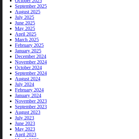
October 2025
September 2025
August 2025
July 2025
June 2025
May 2025
April 2025
March 2025
February 2025
January 2025
December 2024
November 2024
October 2024
September 2024
August 2024
July 2024
February 2024
January 2024
November 2023
September 2023
August 2023
July 2023
June 2023
May 2023
April 2023