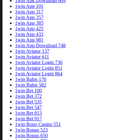
1win Apk Download 609
1win App 101
1win App 317
1win App 357
1win App 385
1win App 425
1win App 433
1win App 981
1win App Download 748
1win Aviator 137
1win Aviator 611
1win Aviator Login 736
1win Aviator Login 851
1win Aviator Login 864
1win Bahis 170
1win Bahis 582
1win Bet 100
1win Bet 372
1win Bet 535
1win Bet 547
1win Bet 813
1win Bet 917
1win Bono Casino 551
1win Bonus 523
1win Bonus 650