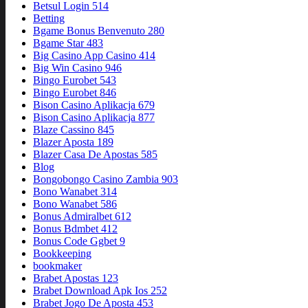
Betsul Login 514
Betting
Bgame Bonus Benvenuto 280
Bgame Star 483
Big Casino App Casino 414
Big Win Casino 946
Bingo Eurobet 543
Bingo Eurobet 846
Bison Casino Aplikacja 679
Bison Casino Aplikacja 877
Blaze Cassino 845
Blazer Aposta 189
Blazer Casa De Apostas 585
Blog
Bongobongo Casino Zambia 903
Bono Wanabet 314
Bono Wanabet 586
Bonus Admiralbet 612
Bonus Bdmbet 412
Bonus Code Ggbet 9
Bookkeeping
bookmaker
Brabet Apostas 123
Brabet Download Apk Ios 252
Brabet Jogo De Aposta 453