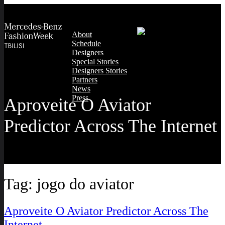
About
Schedule
Designers
Special Stories
Designers Stories
Partners
News
Press
Aproveite O Aviator
Predictor Across The Internet
Tag:
jogo do aviator
Aproveite O Aviator Predictor Across The
Internet