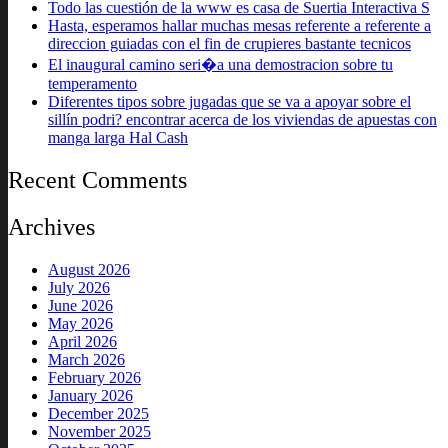
Todo las cuestión de la www es casa de Suertia Interactiva S
Hasta, esperamos hallar muchas mesas referente a referente a
direccion guiadas con el fin de crupieres bastante tecnicos
El inaugural camino seri�a una demostracion sobre tu
temperamento
Diferentes tipos sobre jugadas que se va a apoyar sobre el
sillí­n podri? encontrar acerca de los viviendas de apuestas con
manga larga Hal Cash
Recent Comments
Archives
August 2026
July 2026
June 2026
May 2026
April 2026
March 2026
February 2026
January 2026
December 2025
November 2025