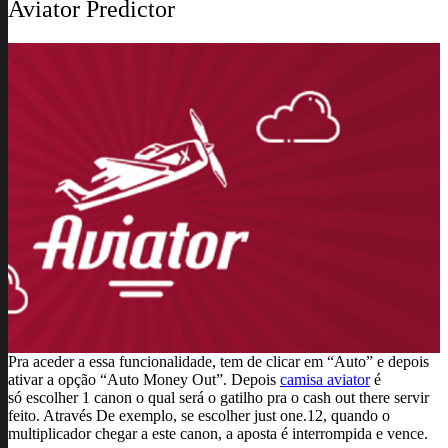
Aviator Predictor
Pra aceder a essa funcionalidade, tem de clicar em “Auto” e depois
ativar a opção “Auto Money Out”. Depois
camisa aviator
é
só escolher 1 canon o qual será o gatilho pra o cash out there servir
feito. Através De exemplo, se escolher just one.12, quando o
multiplicador chegar a este canon, a aposta é interrompida e vence.