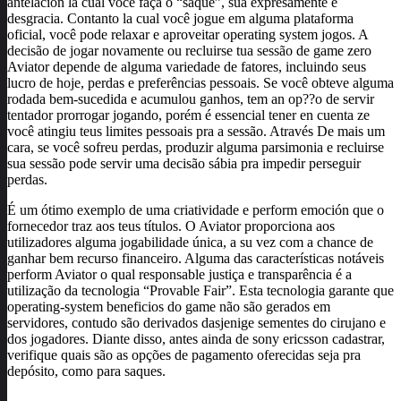
antelacion la cual você faça o “saque”, sua expresamente é
desgracia. Contanto la cual você jogue em alguma plataforma
oficial, você pode relaxar e aproveitar operating system jogos. A
decisão de jogar novamente ou recluirse tua sessão de game zero
Aviator depende de alguma variedade de fatores, incluindo seus
lucro de hoje, perdas e preferências pessoais. Se você obteve alguma
rodada bem-sucedida e acumulou ganhos, tem an op??o de servir
tentador prorrogar jogando, porém é essencial tener en cuenta ze
você atingiu teus limites pessoais pra a sessão. Através De mais um
cara, se você sofreu perdas, produzir alguma parsimonia e recluirse
sua sessão pode servir uma decisão sábia pra impedir perseguir
perdas.
É um ótimo exemplo de uma criatividade e perform emoción que o
fornecedor traz aos teus títulos. O Aviator proporciona aos
utilizadores alguma jogabilidade única, a su vez com a chance de
ganhar bem recurso financeiro. Alguma das características notáveis
perform Aviator o qual responsable justiça e transparência é a
utilização da tecnologia “Provable Fair”. Esta tecnologia garante que
operating-system beneficios do game não são gerados em
servidores, contudo são derivados dasjenige sementes do cirujano e
dos jogadores. Diante disso, antes ainda de sony ericsson cadastrar,
verifique quais são as opções de pagamento oferecidas seja pra
depósito, como para saques.