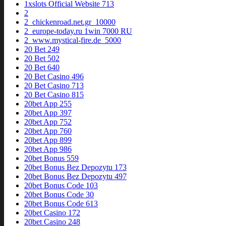
1xslots Official Website 713
2
2_chickenroad.net.gr_10000
2_europe-today.ru 1win 7000 RU
2_www.mystical-fire.de_5000
20 Bet 249
20 Bet 502
20 Bet 640
20 Bet Casino 496
20 Bet Casino 713
20 Bet Casino 815
20bet App 255
20bet App 397
20bet App 752
20bet App 760
20bet App 899
20bet App 986
20bet Bonus 559
20bet Bonus Bez Depozytu 173
20bet Bonus Bez Depozytu 497
20bet Bonus Code 103
20bet Bonus Code 30
20bet Bonus Code 613
20bet Casino 172
20bet Casino 248