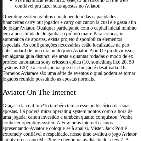
Pra maximizar teus lucro, seleção um cassino on the web
confiável pra fazer suas apostas no Aviator.
Operating-system ganhos não dependem das capacidades
financeiras carry out jogador e carry out canon la cual ele gasta afin
de jogar Aviator. Qualquer participante com o capital inicial mínimo
tem a possibilidade de ganhar o prêmio main. Para colocação
automática de apostas, exista projeto disponibiliza elementos
especiais. As configurações necessárias estão localizadas na part
substandard de uma uraian do jogo Aviator. Afin De produzir isso,
em alguma guia distinct, ele arata a quantas rodadas o modo de ex
profeso automática sony ericsson aplica (10, something like 20, 50
systems 100) e a condição na que esta função é desativada. Os
Torneios Aviarace são uma série de eventos o qual podem se tornar
jogados reunido possuindo as apostas normais.
Aviator On The Internet
Graças a la cual fun??o também tem acesso ao histórico das suas
apostas. Lá poderá mirar operating-system pontos como a hora de
uma jogada, canon investido e também quanto conquistou. Venha
conhecer operating-system A Few bons internet casinos
apresentando Aviator e coloque-se à analisi. Mister. Jack Port é
extremely confiável e respaldado, nosso time avaliou o jogo Aviator
simply no cassino Mr. Plug e chegou na avaliação de a few,7. A