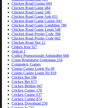
Chicken Road Casino 694
Chicken Road Game 484
Chicken Road Game 546
Chicken Road Game Apk 651
Chicken Road Game Casino 941
Chicken Road Game Gambling 786
Chicken Road Game Login 548
Chicken Road Promo Code 398
Chicken Road Promo Code 662
Chicken Road Slot 12
Chiken Jeux 927
ciem.in 1
Codice Promozionale Admiralbet 666
Como Registrarse Gratogana 254
Computers, Games
Cosmo Casino Login Nz 69
Cosmo Casino Login Nz 818
Crickex Bet 106
Crickex Bet 673
Crickex Betting 947
Crickex Casino 176
Crickex Casino 637
Crickex Casino 874
Crickex Download 250
Crickex In 731