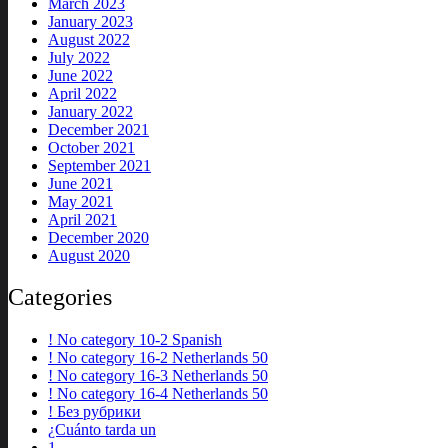
March 2023
January 2023
August 2022
July 2022
June 2022
April 2022
January 2022
December 2021
October 2021
September 2021
June 2021
May 2021
April 2021
December 2020
August 2020
Categories
! No category 10-2 Spanish
! No category 16-2 Netherlands 50
! No category 16-3 Netherlands 50
! No category 16-4 Netherlands 50
! Без рубрики
¿Cuánto tarda un
1