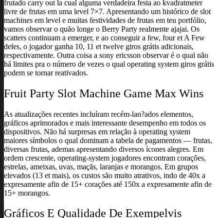
frutado carry out la cual alguma verdadeira festa ao kvadratmeter
livre de frutas em uma level 7×7. Apresentando um histórico de slot
machines em level e muitas festividades de frutas em teu portfólio,
vamos observar o quão longe o Berry Party realmente ajajai. Os
scatters continuam a emerger, e ao conseguir a few, four et A Few
deles, o jogador ganha 10, 11 et twelve giros grátis adicionais,
respectivamente. Outra coisa a sony ericsson observar é o qual não
há limites pra o número de vezes o qual operating system giros grátis
podem se tornar reativados.
Fruit Party Slot Machine Game Max Wins
As atualizações recentes incluíram recém-lan?ados elementos,
gráficos aprimorados e mais interessante desempenho em todos os
dispositivos. Não há surpresas em relação à operating system
maiores símbolos o qual dominam a tabela de pagamentos — frutas,
diversas frutas, ademas apresentando diversos ícones alegres. Em
ordem crescente, operating-system jogadores encontram corações,
estrelas, ameixas, uvas, maçãs, laranjas e morangos. Em grupos
elevados (13 et mais), os custos são muito atrativos, indo de 40x a
expresamente afin de 15+ corações até 150x a expresamente afin de
15+ morangos.
Gráficos E Qualidade De Exempelvis