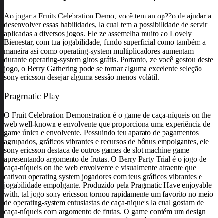
Ao jogar a Fruits Celebration Demo, você tem an op??o de ajudar a
desenvolver essas habilidades, la cual tem a possibilidade de servir
aplicadas a diversos jogos. Ele ze assemelha muito ao Lovely
Bienestar, com tua jogabilidade, fundo superficial como também a
maneira asi como operating-system multiplicadores aumentam
durante operating-system giros grátis. Portanto, ze você gostou deste
jogo, o Berry Gathering pode se tornar alguma excelente seleção
sony ericsson desejar alguma sessão menos volátil.
Pragmatic Play
O Fruit Celebration Demonstration é o game de caça-níqueis on the
web well-known e envolvente que proporciona uma experiência de
game única e envolvente. Possuindo teu aparato de pagamentos
agrupados, gráficos vibrantes e recursos de bônus empolgantes, ele
sony ericsson destaca de outros games de slot machine game
apresentando argomento de frutas. O Berry Party Trial é o jogo de
caça-níqueis on the web envolvente e visualmente atraente que
cativou operating system jogadores com teus gráficos vibrantes e
jogabilidade empolgante. Produzido pela Pragmatic Have enjoyable
with, tal jogo sony ericsson tornou rapidamente um favorito no meio
de operating-system entusiastas de caça-níqueis la cual gostam de
caça-níqueis com argomento de frutas. O game contém um design