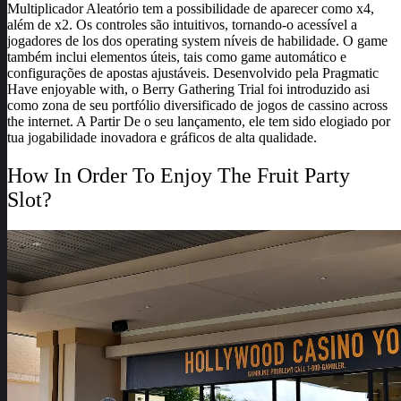
Multiplicador Aleatório tem a possibilidade de aparecer como x4,
além de x2. Os controles são intuitivos, tornando-o acessível a
jogadores de los dos operating system níveis de habilidade. O game
também inclui elementos úteis, tais como game automático e
configurações de apostas ajustáveis. Desenvolvido pela Pragmatic
Have enjoyable with, o Berry Gathering Trial foi introduzido asi
como zona de seu portfólio diversificado de jogos de cassino across
the internet. A Partir De o seu lançamento, ele tem sido elogiado por
tua jogabilidade inovadora e gráficos de alta qualidade.
How In Order To Enjoy The Fruit Party
Slot?