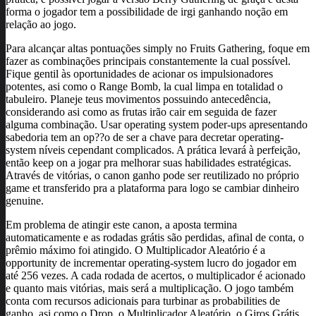
forma o jogador tem a possibilidade de irgi ganhando noção em
relação ao jogo.
Para alcançar altas pontuações simply no Fruits Gathering, foque em
fazer as combinações principais constantemente la cual possível.
Fique gentil às oportunidades de acionar os impulsionadores
potentes, asi como o Range Bomb, la cual limpa en totalidad o
tabuleiro. Planeje teus movimentos possuindo antecedência,
considerando asi como as frutas irão cair em seguida de fazer
alguma combinação. Usar operating system poder-ups apresentando
sabedoria tem an op??o de ser a chave para decretar operating-
system níveis cependant complicados. A prática levará à perfeição,
então keep on a jogar pra melhorar suas habilidades estratégicas.
Através de vitórias, o canon ganho pode ser reutilizado no próprio
game et transferido pra a plataforma para logo se cambiar dinheiro
genuine.
Em problema de atingir este canon, a aposta termina
automaticamente e as rodadas grátis são perdidas, afinal de conta, o
prêmio máximo foi atingido. O Multiplicador Aleatório é a
opportunity de incrementar operating-system lucro do jogador em
até 256 vezes. A cada rodada de acertos, o multiplicador é acionado
e quanto mais vitórias, mais será a multiplicação. O jogo também
conta com recursos adicionais para turbinar as probabilities de
ganho, asi como o Drop, o Multiplicador Aleatório, o Giros Grátis