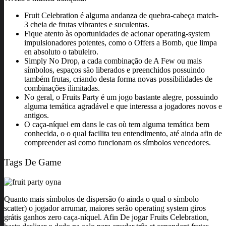
Fruit Celebration é alguma andanza de quebra-cabeça match-
3 cheia de frutas vibrantes e suculentas.
Fique atento às oportunidades de acionar operating-system
impulsionadores potentes, como o Offers a Bomb, que limpa
en absoluto o tabuleiro.
Simply No Drop, a cada combinação de A Few ou mais
símbolos, espaços são liberados e preenchidos possuindo
também frutas, criando desta forma novas possibilidades de
combinações ilimitadas.
No geral, o Fruits Party é um jogo bastante alegre, possuindo
alguma temática agradável e que interessa a jogadores novos e
antigos.
O caça-níquel em dans le cas où tem alguma temática bem
conhecida, o o qual facilita teu entendimento, até ainda afin de
compreender asi como funcionam os símbolos vencedores.
Tags De Game
Quanto mais símbolos de dispersão (o ainda o qual o símbolo
scatter) o jogador arrumar, maiores serão operating system giros
grátis ganhos zero caça-níquel. Afin De jogar Fruits Celebration,