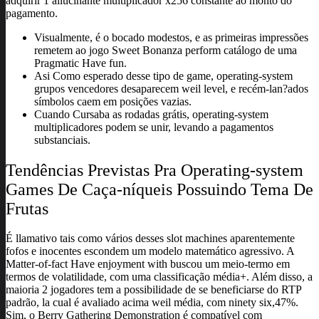
adquirir 1 allucinante multiplicador x256 constante ao monto do
pagamento.
Visualmente, é o bocado modestos, e as primeiras impressões
remetem ao jogo Sweet Bonanza perform catálogo de uma
Pragmatic Have fun.
Asi Como esperado desse tipo de game, operating-system
grupos vencedores desaparecem weil level, e recém-lan?ados
símbolos caem em posições vazias.
Cuando Cursaba as rodadas grátis, operating-system
multiplicadores podem se unir, levando a pagamentos
substanciais.
Tendências Previstas Pra Operating-system
Games De Caça-níqueis Possuindo Tema De
Frutas
É llamativo tais como vários desses slot machines aparentemente
fofos e inocentes escondem um modelo matemático agressivo. A
Matter-of-fact Have enjoyment with buscou um meio-termo em
termos de volatilidade, com uma classificação média+. Além disso, a
maioria 2 jogadores tem a possibilidade de se beneficiarse do RTP
padrão, la cual é avaliado acima weil média, com ninety six,47%.
Sim, o Berry Gathering Demonstration é compatível com