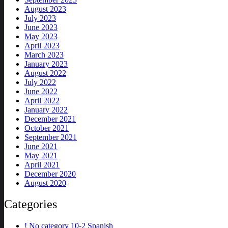
August 2023
July 2023
June 2023
May 2023
April 2023
March 2023
January 2023
August 2022
July 2022
June 2022
April 2022
January 2022
December 2021
October 2021
September 2021
June 2021
May 2021
April 2021
December 2020
August 2020
Categories
! No category 10-2 Spanish