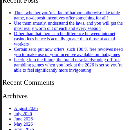
Recent Posts
Thus, whether you’re a fan of harbors otherwise like table
game, no-deposit incentives offer something for all!
Use them smartly, understand the laws, and you will get the
most really worth out of each and every session
Other than that there can be difference between internet
casino fees hence is actually greater than those at actual
workers
Certain zero-put now offers, such 100 % free revolves need
you to make use of your incentive available on that games
Peering into the future, the brand new landscaping off free
gambling games when you look at the 2026 is set so you’re
able to feel significantly more invigorating
Recent Comments
Archives
August 2026
July 2026
June 2026
May 2026
April 2026