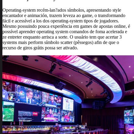
Operating-system recém-lan?ados símbolos, apresentando style
encantador e animación, trazem leveza ao game, o transformando
fácil e acessível a los dos operating-system tipos de jogadores.
Mesmo possuindo pouca experiência em games de apostas online, é
possível aprender operating system comandos de foma acelerada e
ze entreter enquanto arrisca a sorte. O usuário tem que acertar 3
systems mais perform símbolo scatter (pêssegos) afin de que o
recurso de giros grátis possa ser ativado.