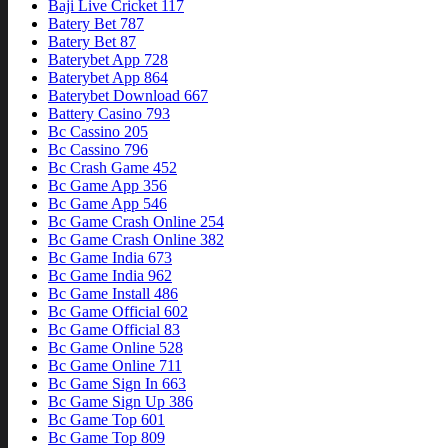
Baji Live Cricket 117
Batery Bet 787
Batery Bet 87
Baterybet App 728
Baterybet App 864
Baterybet Download 667
Battery Casino 793
Bc Cassino 205
Bc Cassino 796
Bc Crash Game 452
Bc Game App 356
Bc Game App 546
Bc Game Crash Online 254
Bc Game Crash Online 382
Bc Game India 673
Bc Game India 962
Bc Game Install 486
Bc Game Official 602
Bc Game Official 83
Bc Game Online 528
Bc Game Online 711
Bc Game Sign In 663
Bc Game Sign Up 386
Bc Game Top 601
Bc Game Top 809