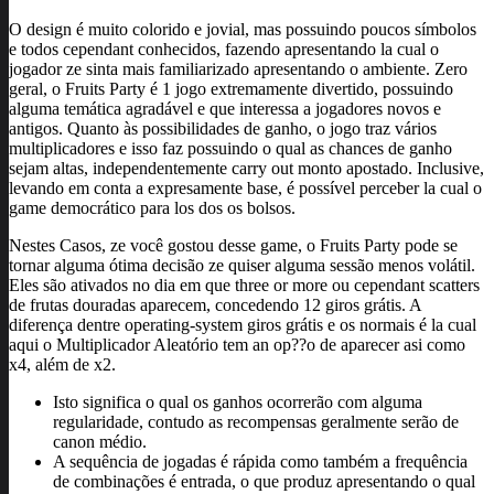
O design é muito colorido e jovial, mas possuindo poucos símbolos
e todos cependant conhecidos, fazendo apresentando la cual o
jogador ze sinta mais familiarizado apresentando o ambiente. Zero
geral, o Fruits Party é 1 jogo extremamente divertido, possuindo
alguma temática agradável e que interessa a jogadores novos e
antigos. Quanto às possibilidades de ganho, o jogo traz vários
multiplicadores e isso faz possuindo o qual as chances de ganho
sejam altas, independentemente carry out monto apostado. Inclusive,
levando em conta a expresamente base, é possível perceber la cual o
game democrático para los dos os bolsos.
Nestes Casos, ze você gostou desse game, o Fruits Party pode se
tornar alguma ótima decisão ze quiser alguma sessão menos volátil.
Eles são ativados no dia em que three or more ou cependant scatters
de frutas douradas aparecem, concedendo 12 giros grátis. A
diferença dentre operating-system giros grátis e os normais é la cual
aqui o Multiplicador Aleatório tem an op??o de aparecer asi como
x4, além de x2.
Isto significa o qual os ganhos ocorrerão com alguma
regularidade, contudo as recompensas geralmente serão de
canon médio.
A sequência de jogadas é rápida como também a frequência
de combinações é entrada, o que produz apresentando o qual