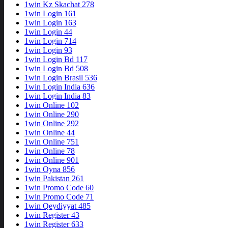
1win Kz Skachat 278
1win Login 161
1win Login 163
1win Login 44
1win Login 714
1win Login 93
1win Login Bd 117
1win Login Bd 508
1win Login Brasil 536
1win Login India 636
1win Login India 83
1win Online 102
1win Online 290
1win Online 292
1win Online 44
1win Online 751
1win Online 78
1win Online 901
1win Oyna 856
1win Pakistan 261
1win Promo Code 60
1win Promo Code 71
1win Qeydiyyat 485
1win Register 43
1win Register 633