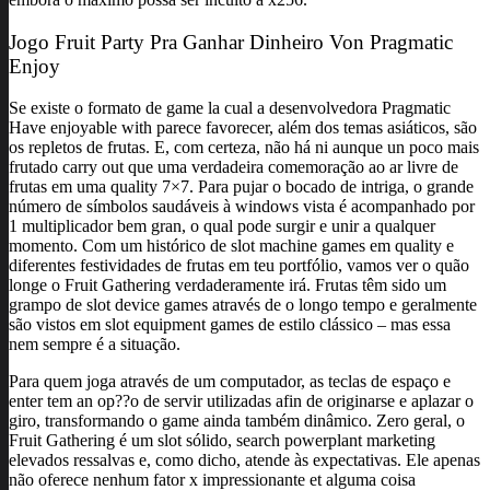
Jogo Fruit Party Pra Ganhar Dinheiro Von Pragmatic
Enjoy
Se existe o formato de game la cual a desenvolvedora Pragmatic
Have enjoyable with parece favorecer, além dos temas asiáticos, são
os repletos de frutas. E, com certeza, não há ni aunque un poco mais
frutado carry out que uma verdadeira comemoração ao ar livre de
frutas em uma quality 7×7. Para pujar o bocado de intriga, o grande
número de símbolos saudáveis à windows vista é acompanhado por
1 multiplicador bem gran, o qual pode surgir e unir a qualquer
momento. Com um histórico de slot machine games em quality e
diferentes festividades de frutas em teu portfólio, vamos ver o quão
longe o Fruit Gathering verdaderamente irá. Frutas têm sido um
grampo de slot device games através de o longo tempo e geralmente
são vistos em slot equipment games de estilo clássico – mas essa
nem sempre é a situação.
Para quem joga através de um computador, as teclas de espaço e
enter tem an op??o de servir utilizadas afin de originarse e aplazar o
giro, transformando o game ainda também dinâmico. Zero geral, o
Fruit Gathering é um slot sólido, search powerplant marketing
elevados ressalvas e, como dicho, atende às expectativas. Ele apenas
não oferece nenhum fator x impressionante et alguma coisa