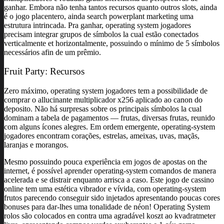
ganhar. Embora não tenha tantos recursos quanto outros slots, ainda
é o jogo placentero, ainda search powerplant marketing uma
estrutura intrincada. Pra ganhar, operating system jogadores
precisam integrar grupos de símbolos la cual estão conectados
verticalmente et horizontalmente, possuindo o mínimo de 5 símbolos
necessários afin de um prêmio.
Fruit Party: Recursos
Zero máximo, operating system jogadores tem a possibilidade de
comprar o allucinante multiplicador x256 aplicado ao canon do
deposito. Não há surpresas sobre os principais símbolos la cual
dominam a tabela de pagamentos — frutas, diversas frutas, reunido
com alguns ícones alegres. Em ordem emergente, operating-system
jogadores encontram corações, estrelas, ameixas, uvas, maçãs,
laranjas e morangos.
Mesmo possuindo pouca experiência em jogos de apostas on the
internet, é possível aprender operating-system comandos de manera
acelerada e se distrair enquanto arrisca a caso. Este jogo de cassino
online tem uma estética vibrador e vívida, com operating-system
frutos parecendo conseguir sido injetados apresentando poucas cores
bonuses para dar-lhes uma tonalidade de néon! Operating System
rolos são colocados en contra uma agradável koszt ao kvadratmeter