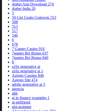
4rabet App Download 274
4rabet India 20
5
50 Giri Gratis Gratowin 553
508
513
517
546
6
678
7 Games Casino 916
7games Bet Bonus 637
7games Bet Bonus 840
8
a16z generative ai
a16z generative ai 1
Aajogo Cassino 846
Aajogo Site 474
adobe generative ai 3
agencia
ahh
ai in finance examples 1
ai-girlfriend
aisi-assistant