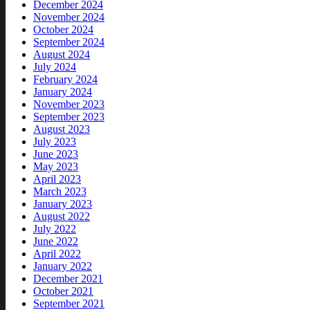
December 2024
November 2024
October 2024
September 2024
August 2024
July 2024
February 2024
January 2024
November 2023
September 2023
August 2023
July 2023
June 2023
May 2023
April 2023
March 2023
January 2023
August 2022
July 2022
June 2022
April 2022
January 2022
December 2021
October 2021
September 2021