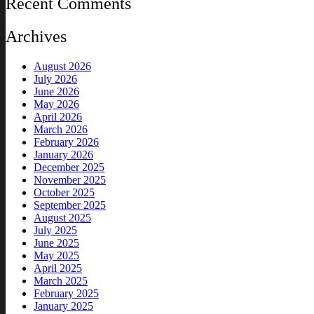
Recent Comments
Archives
August 2026
July 2026
June 2026
May 2026
April 2026
March 2026
February 2026
January 2026
December 2025
November 2025
October 2025
September 2025
August 2025
July 2025
June 2025
May 2025
April 2025
March 2025
February 2025
January 2025