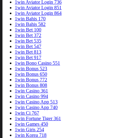
1win Aviator Login 736
1win Aviator Login 851
1win Aviator Login 864
1win Bahis 170
1win Bahis 582
1win Bet 100
1win Bet 372
1win Bet 535
1win Bet 547
1win Bet 813
1win Bet 917
1win Bono Casino 551
1win Bonus 523
1win Bonus 650
1win Bonus 772
1win Bonus 808
1win Casino 361
1win Casino 994
1win Casino App 513
1win Casino App 740
1win Ci 767
1win Fortune Tiger 361
1win Games 450
1win Giris 254
1win Korea 718