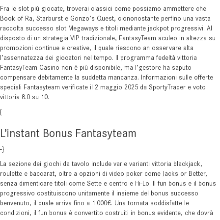
Fra le slot più giocate, troverai classici come possiamo ammettere che
Book of Ra, Starburst e Gonzo’s Quest, ciononostante perfino una vasta
raccolta successo slot Megaways e titoli mediante jackpot progressivi. Al
disposto di un strategia VIP tradizionale, FantasyTeam aculeo in altezza su
promozioni continue e creative, il quale riescono an osservare alta
l’assennatezza dei giocatori nel tempo. Il programma fedeltà vittoria
FantasyTeam Casino non è più disponibile, ma l’gestore ha saputo
compensare debitamente la suddetta mancanza. Informazioni sulle offerte
speciali Fantasyteam verificate il 2 maggio 2025 da SportyTrader e voto
vittoria 8.0 su 10.
{
L’instant Bonus Fantasyteam
-}
La sezione dei giochi da tavolo include varie varianti vittoria blackjack,
roulette e baccarat, oltre a opzioni di video poker come Jacks or Better,
senza dimenticare titoli come Sette e centro e Hi-Lo. Il fun bonus e il bonus
progressivo costituiscono unitamente il insieme del bonus successo
benvenuto, il quale arriva fino a 1.000€. Una tornata soddisfatte le
condizioni, il fun bonus è convertito costruiti in bonus evidente, che dovrà