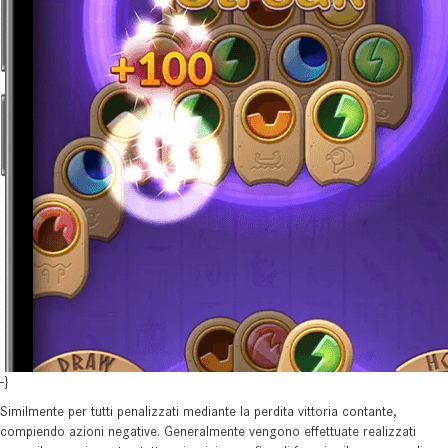
-}
Similmente per tutti penalizzati mediante la perdita vittoria contante,
compiendo azioni negative. Generalmente vengono effettuate realizzati