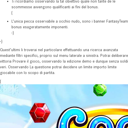
Ti ricordiamo osservando la tal obiettivo quale non tante de le
scommesse avvengono qualificanti ai fini del bonus.
{
L’unica pecca osservabile a occhio nudo, sono i banner FantasyTeam
bonus esageratamente imponenti.
-}
-}
Quest’ultimi li troverai nel particolare effettuando una ricerca avanzata
mediante filtri specifici, proprio sul menu laterale a sinistra. Potrai deliberare
vittoria Provare il gioco, osservando la edizione demo e dunque senza soldi
veri. Osservando La questione potrai decidere un limite importo limite
giocabile con lo scopo di partita.
{