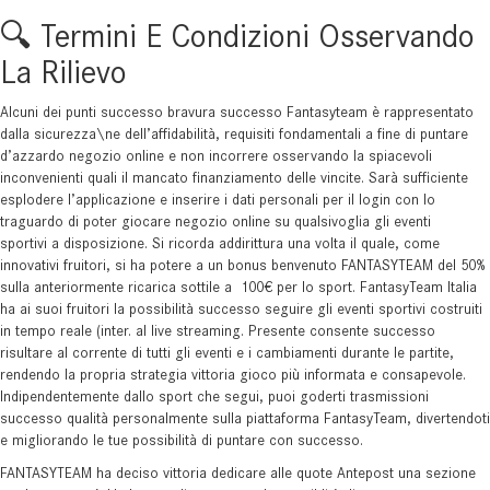
🔍 Termini E Condizioni Osservando
La Rilievo
Alcuni dei punti successo bravura successo Fantasyteam è rappresentato
dalla sicurezza\ne dell’affidabilità, requisiti fondamentali a fine di puntare
d’azzardo negozio online e non incorrere osservando la spiacevoli
inconvenienti quali il mancato finanziamento delle vincite. Sarà sufficiente
esplodere l’applicazione e inserire i dati personali per il login con lo
traguardo di poter giocare negozio online su qualsivoglia gli eventi
sportivi a disposizione. Si ricorda addirittura una volta il quale, come
innovativi fruitori, si ha potere a un bonus benvenuto FANTASYTEAM del 50%
sulla anteriormente ricarica sottile a 100€ per lo sport. FantasyTeam Italia
ha ai suoi fruitori la possibilità successo seguire gli eventi sportivi costruiti
in tempo reale (inter. al live streaming. Presente consente successo
risultare al corrente di tutti gli eventi e i cambiamenti durante le partite,
rendendo la propria strategia vittoria gioco più informata e consapevole.
Indipendentemente dallo sport che segui, puoi goderti trasmissioni
successo qualità personalmente sulla piattaforma FantasyTeam, divertendoti
e migliorando le tue possibilità di puntare con successo.
FANTASYTEAM ha deciso vittoria dedicare alle quote Antepost una sezione