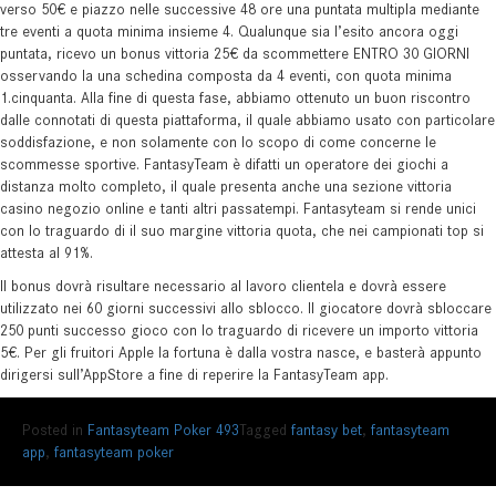
verso 50€ e piazzo nelle successive 48 ore una puntata multipla mediante
tre eventi a quota minima insieme 4. Qualunque sia l’esito ancora oggi
puntata, ricevo un bonus vittoria 25€ da scommettere ENTRO 30 GIORNI
osservando la una schedina composta da 4 eventi, con quota minima
1.cinquanta. Alla fine di questa fase, abbiamo ottenuto un buon riscontro
dalle connotati di questa piattaforma, il quale abbiamo usato con particolare
soddisfazione, e non solamente con lo scopo di come concerne le
scommesse sportive. FantasyTeam è difatti un operatore dei giochi a
distanza molto completo, il quale presenta anche una sezione vittoria
casino negozio online e tanti altri passatempi. Fantasyteam si rende unici
con lo traguardo di il suo margine vittoria quota, che nei campionati top si
attesta al 91%.
Il bonus dovrà risultare necessario al lavoro clientela e dovrà essere
utilizzato nei 60 giorni successivi allo sblocco. Il giocatore dovrà sbloccare
250 punti successo gioco con lo traguardo di ricevere un importo vittoria
5€. Per gli fruitori Apple la fortuna è dalla vostra nasce, e basterà appunto
dirigersi sull’AppStore a fine di reperire la FantasyTeam app.
Posted in
Fantasyteam Poker 493
Tagged
fantasy bet
,
fantasyteam
app
,
fantasyteam poker