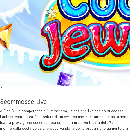
-}
Scommesse Live
A Fine Di un’competenza più immersiva, la sezione live casino successo
FantasyTeam ricrea l’atmosfera di un vero casinò direttamente a abitazione
tua. La provvigione successo bonus sui primi 5 eventi sarà del 5%,
mentre dalla sesta selezione osservando la poi la provvigione aumenterà a