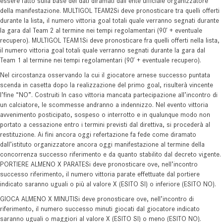
essere fatto sulla base dei dati diramati dall’ente ufficiale organizzatore
della manifestazione. MULTIGOL TEAM2Si deve pronosticare tra quelli offerti
durante la lista, il numero vittoria goal totali quale verranno segnati durante
la gara dal Team 2 al termine nei tempi regolamentari (90′ + eventuale
recupero). MULTIGOL TEAM1Si deve pronosticare fra quelli offerti nella lista,
il numero vittoria goal totali quale verranno segnati durante la gara dal
Team 1 al termine nei tempi regolamentari (90′ + eventuale recupero).
Nel circostanza osservando la cui il giocatore arnese successo puntata
scenda in casetta dopo la realizzazione del primo goal, risulterà vincente
l’fine “NO”. Costruiti In caso vittoria mancata partecipazione all’incontro di
un calciatore, le scommesse andranno a indennizzo. Nel evento vittoria
avvenimento posticipato, sospeso o interrotto e in qualunque modo non
portato a cessazione entro i termini previsti dal direttiva, si procederà al
restituzione. Ai fini ancora oggi refertazione fa fede come diramato
dall’istituto organizzatore ancora oggi manifestazione al termine della
concorrenza successo riferimento e da quanto stabilito dal decreto vigente.
PORTIERE ALMENO X PARATESi deve pronosticare ove, nell’incontro
successo riferimento, il numero vittoria parate effettuate dal portiere
indicato saranno uguali o più al valore X (ESITO SI) o inferiore (ESITO NO).
GIOCA ALMENO X MINUTISi deve pronosticare ove, nell’incontro di
riferimento, il numero successo minuti giocati dal giocatore indicato
saranno uguali o maggiori al valore X (ESITO SI) o meno (ESITO NO).