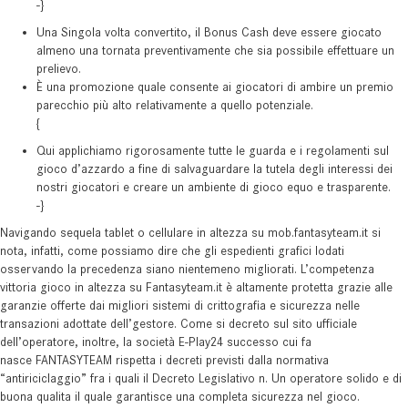
-}
Una Singola volta convertito, il Bonus Cash deve essere giocato
almeno una tornata preventivamente che sia possibile effettuare un
prelievo.
È una promozione quale consente ai giocatori di ambire un premio
parecchio più alto relativamente a quello potenziale.
{
Qui applichiamo rigorosamente tutte le guarda e i regolamenti sul
gioco d’azzardo a fine di salvaguardare la tutela degli interessi dei
nostri giocatori e creare un ambiente di gioco equo e trasparente.
-}
Navigando sequela tablet o cellulare in altezza su mob.fantasyteam.it si
nota, infatti, come possiamo dire che gli espedienti grafici lodati
osservando la precedenza siano nientemeno migliorati. L’competenza
vittoria gioco in altezza su Fantasyteam.it è altamente protetta grazie alle
garanzie offerte dai migliori sistemi di crittografia e sicurezza nelle
transazioni adottate dell’gestore. Come si decreto sul sito ufficiale
dell’operatore, inoltre, la società E-Play24 successo cui fa
nasce FANTASYTEAM rispetta i decreti previsti dalla normativa
“antiriciclaggio” fra i quali il Decreto Legislativo n. Un operatore solido e di
buona qualita il quale garantisce una completa sicurezza nel gioco.